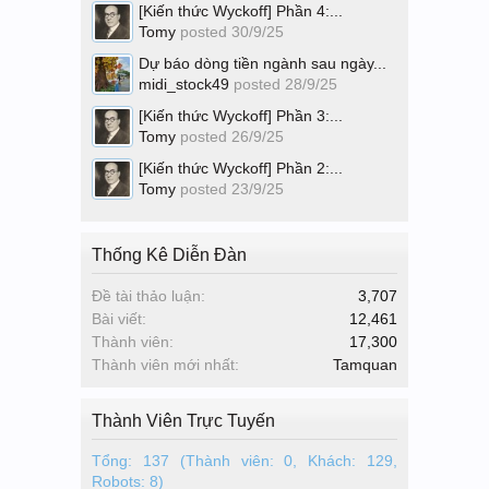
[Kiến thức Wyckoff] Phần 4:...
Tomy
posted
30/9/25
Dự báo dòng tiền ngành sau ngày...
midi_stock49
posted
28/9/25
[Kiến thức Wyckoff] Phần 3:...
Tomy
posted
26/9/25
[Kiến thức Wyckoff] Phần 2:...
Tomy
posted
23/9/25
Thống Kê Diễn Đàn
Đề tài thảo luận:
3,707
Bài viết:
12,461
Thành viên:
17,300
Thành viên mới nhất:
Tamquan
Thành Viên Trực Tuyến
Tổng: 137 (Thành viên: 0, Khách: 129,
Robots: 8)