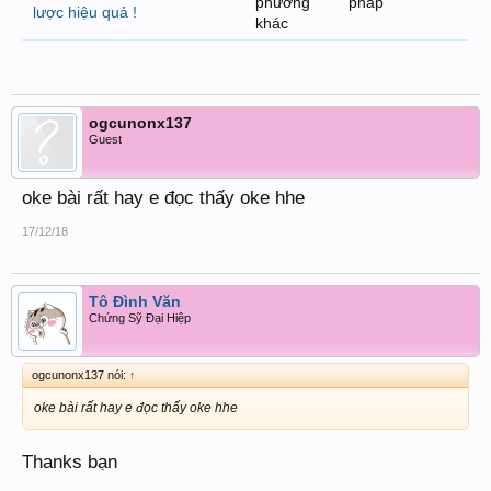
phương pháp
lược hiệu quả !
khác
ogcunonx137
Guest
oke bài rất hay e đọc thấy oke hhe
17/12/18
Tô Đình Văn
Chứng Sỹ Đại Hiệp
ogcunonx137 nói:
↑
oke bài rất hay e đọc thấy oke hhe
Thanks bạn