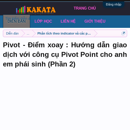
Đăng nhập
TRANG CHỦ
Tìm kiếm diễn đàn
Bài viết gần đây
Đăng chủ đề
DIỄN ĐÀN
LỚP HỌC
LIÊN HỆ
GIỚI THIỆU
Diễn đàn
...
Phân tích theo indicator và các phương pháp khác
Pivot - Điểm xoay : Hướng dẫn giao
dịch với công cụ Pivot Point cho anh
em phái sinh (Phần 2)