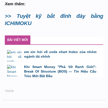
Xem thêm:
>> Tuyệt kỹ bắt đỉnh đáy bằng
ICHIMOKU
BÀI VIẾT MỚI
em xin hỏi về code chart Index của nhóm
ngành tài chính
bởi
GiaBao09052000
,
8/7/26 lúc 10:21
Khi Smart Money "Phá Vỡ Ranh Giới":
Break Of Structure (BOS) — Tín Hiệu Cấu
Trúc Mới Bắt Đầu
bởi
Tuấn Thành
,
19/5/26 lúc 22:32
7/12/18