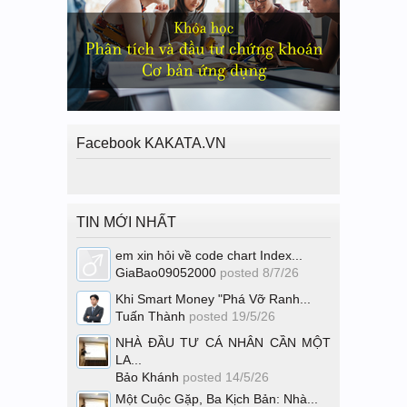
Facebook KAKATA.VN
TIN MỚI NHẤT
em xin hỏi về code chart Index...
GiaBao09052000
posted
8/7/26
Khi Smart Money "Phá Vỡ Ranh...
Tuấn Thành
posted
19/5/26
NHÀ ĐẦU TƯ CÁ NHÂN CẦN MỘT
LA...
Bảo Khánh
posted
14/5/26
Một Cuộc Gặp, Ba Kịch Bản: Nhà...