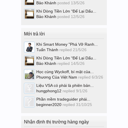
Bảo Khánh
posted
13/5/26
Khi Dòng Tiền Lớn “Để Lại Dấu...
Bảo Khánh
posted
12/5/26
Mới trả lời
Khi Smart Money "Phá Vỡ Ranh...
Tuấn Thành
replied
21/5/26
Khi Dòng Tiền Lớn “Để Lại Dấu...
Bảo Khánh
replied
14/5/26
Học cùng Wyckoff, bí mật của...
Phương Của Việt Nam
replied
6/3/26
Liệu VSA có phải là phiên bản...
hungphong12
replied
9/1/26
Phần mềm tradeguider phái...
beginner2020
replied
31/10/25
Nhận định thị trường hàng ngày