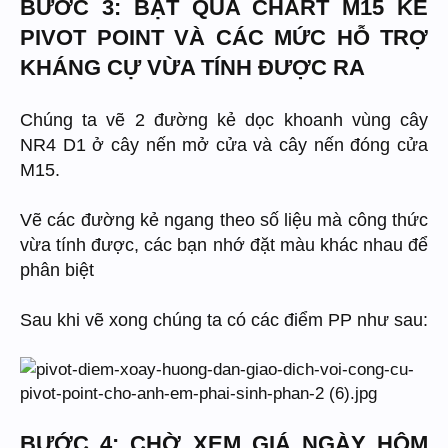
BƯỚC 3: BẬT QUA CHART M15 KẺ
PIVOT POINT VÀ CÁC MỨC HỖ TRỢ
KHÁNG CỰ VỪA TÍNH ĐƯỢC RA
Chúng ta vẽ 2 đường kẻ dọc khoanh vùng cây
NR4 D1 ở cây nến mở cửa và cây nến đóng cửa
M15.
Vẽ các đường kẻ ngang theo số liệu mà công thức
vừa tính được, các bạn nhớ đặt màu khác nhau để
phân biệt
Sau khi vẽ xong chúng ta có các điểm PP như sau:
BƯỚC 4: CHỜ XEM GIÁ NGÀY HÔM