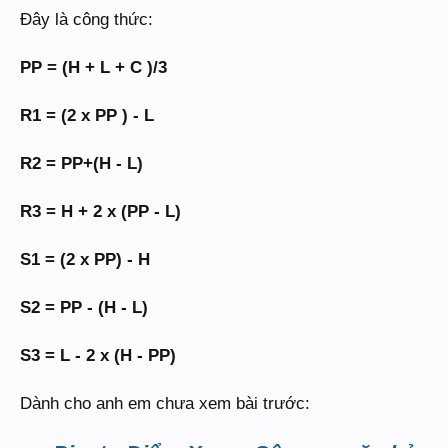
Đây là công thức:
PP = (H + L + C )/3
R1 = (2 x PP ) - L
R2 = PP+(H - L)
R3 = H + 2 x (PP - L)
S1 = (2 x PP) - H
S2 = PP - (H - L)
S3 = L - 2 x (H - PP)
Dành cho anh em chưa xem bài trước: