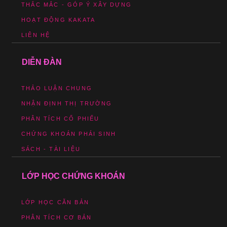
THẮC MẮC - GÓP Ý XÂY DỰNG
HOẠT ĐỘNG KAKATA
LIÊN HỆ
DIỄN ĐÀN
THẢO LUẬN CHUNG
NHẬN ĐỊNH THỊ TRƯỜNG
PHÂN TÍCH CỔ PHIẾU
CHỨNG KHOÁN PHÁI SINH
SÁCH - TÀI LIỆU
LỚP HỌC CHỨNG KHOÁN
LỚP HỌC CĂN BẢN
PHÂN TÍCH CƠ BẢN