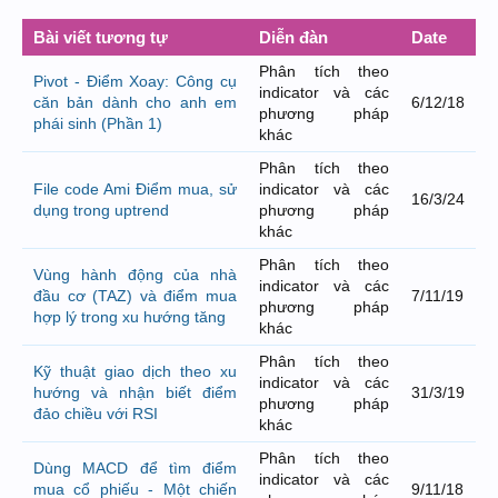
Bài viết tương tự
Diễn đàn
Date
Phân tích theo
Pivot - Điểm Xoay: Công cụ
indicator và các
căn bản dành cho anh em
6/12/18
phương pháp
phái sinh (Phần 1)
khác
Phân tích theo
File code Ami Điểm mua, sử
indicator và các
16/3/24
dụng trong uptrend
phương pháp
khác
Phân tích theo
Vùng hành động của nhà
indicator và các
đầu cơ (TAZ) và điểm mua
7/11/19
phương pháp
hợp lý trong xu hướng tăng
khác
Phân tích theo
Kỹ thuật giao dịch theo xu
indicator và các
hướng và nhận biết điểm
31/3/19
phương pháp
đảo chiều với RSI
khác
Phân tích theo
Dùng MACD để tìm điểm
indicator và các
mua cổ phiếu - Một chiến
9/11/18