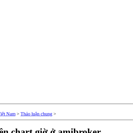
Việt Nam
>
Thảo luận chung
>
rên chart giờ ở amibroker