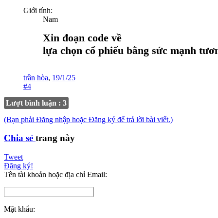
Giới tính:
Nam
Xin đoạn code về
lựa chọn cổ phiếu bằng sức mạnh tương
trần hòa
,
19/1/25
#4
Lượt bình luận : 3
(Bạn phải Đăng nhập hoặc Đăng ký để trả lời bài viết.)
Chia sẻ
trang này
Tweet
Đăng ký!
Tên tài khoản hoặc địa chỉ Email:
Mật khẩu: