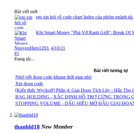
Bài viết mới
em xin hỏi về code chart Index của nhóm ngành tài
Khi Smart Money "Phá Vỡ Ranh Giới": Break Of S
NguyenHien1203
,
4/10/21
#1
Đang tải...
Bài viết tương tự
Nhờ viết đoạn code khung thời gian nhỏ
Xin đoạn code
[Kiến thức Wyckoff] Phần 4: Giai Đoạn Tích Lũy - Hấp Thụ
BAG HOLDING - XÁC ĐỊNH HỖ TRỢ CỨNG TRONG G
STOPPING VOLUME - DẤU HIỆU MỞ ĐẦU GIAI ĐOẠ
thanhld18
New Member