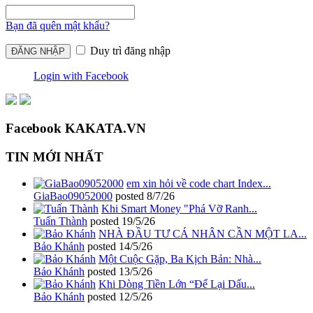
Bạn đã quên mật khẩu?
Duy trì đăng nhập
Login with Facebook
Facebook KAKATA.VN
TIN MỚI NHẤT
em xin hỏi về code chart Index...
GiaBao09052000
posted
8/7/26
Khi Smart Money "Phá Vỡ Ranh...
Tuấn Thành
posted
19/5/26
NHÀ ĐẦU TƯ CÁ NHÂN CẦN MỘT LA...
Bảo Khánh
posted
14/5/26
Một Cuộc Gặp, Ba Kịch Bản: Nhà...
Bảo Khánh
posted
13/5/26
Khi Dòng Tiền Lớn “Để Lại Dấu...
Bảo Khánh
posted
12/5/26