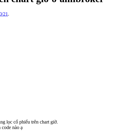
0/21
.
g lọc cổ phiếu trên chart giờ.
n code nào ạ