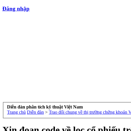
Đăng nhập
Diễn đàn phân tích kỹ thuật Việt Nam
Trang chủ
Diễn đàn
>
Trao đổi chung về thị trường chứng khoán 
Xin đoạn code về lọc cổ phiếu t