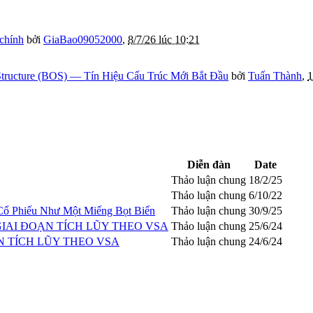
 chính
bởi
GiaBao09052000
,
8/7/26 lúc 10:21
tructure (BOS) — Tín Hiệu Cấu Trúc Mới Bắt Đầu
bởi
Tuấn Thành
,
1
Diễn đàn
Date
Thảo luận chung
18/2/25
Thảo luận chung
6/10/22
 Cổ Phiếu Như Một Miếng Bọt Biển
Thảo luận chung
30/9/25
IAI ĐOẠN TÍCH LŨY THEO VSA
Thảo luận chung
25/6/24
N TÍCH LŨY THEO VSA
Thảo luận chung
24/6/24