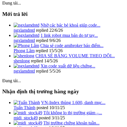
Đang tải...
Mới trả lời
Nhờ các bác bẻ khoá giúp code...
ngxlamdntd
replied
22/6/26
1 link robot mua bán do tự tay...
ngxlamdntd
replied
9/6/26
Chia sẻ code amibroker báo điểm...
Phong Lâm
replied
15/5/26
CHIA SẺ BẢNG VOLUME THEO DÕI...
shenlong
replied
14/5/26
Xin code xuất dữ liệu chứng...
ngxlamdntd
replied
5/5/26
Đang tải...
Nhận định thị trường hàng ngày
VN-Index thủng 1.600, danh mục...
Tuấn Thành
posted
10/11/25
Tôi không lo thị trường giảm –...
midi_stock49
posted
3/11/25
Thị trường chứng khoán tuần...