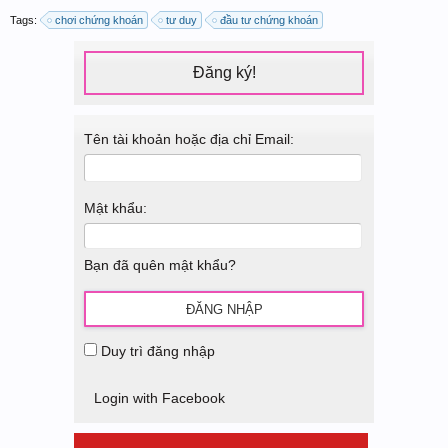
Tags:
chơi chứng khoán
tư duy
đầu tư chứng khoán
Đăng ký!
Tên tài khoản hoặc địa chỉ Email:
Mật khẩu:
Bạn đã quên mật khẩu?
Duy trì đăng nhập
Login with Facebook