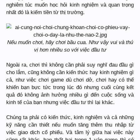
nghiêm túc muốn học hỏi kinh nghiệm và quan trọng
nhất đó là kiếm tiền từ thị trường.
Nếu muốn chơi, hãy chơi bầu cua. Như vậy vui và thú
vị hơn nhiều so với việc đầu tư
Ngoài ra, chơi thì không cần phải suy nghĩ đau đầu gì
cho lắm, cũng không cần kiến thức hay kinh nghiệm gì
cả, như việc chơi game dù chơi dở, chơi hay có thể
khiến bạn bực tức trong lúc đó nhưng cuối cùng kết
quả đó không ảnh hưởng nhiều gì đến cuộc sống và
kinh tế của bạn nhưng việc đầu tư thì lại khác.
Chúng ta phải có kiến thức, kinh nghiệm và cả những
kỹ năng cần thiết nếu muốn tăng thêm thu nhập từ
việc giao dịch cổ phiếu. Và tâm lý giữa hai việc này
cũng rất khác, bạn thất bại trong 1 ván game thì có