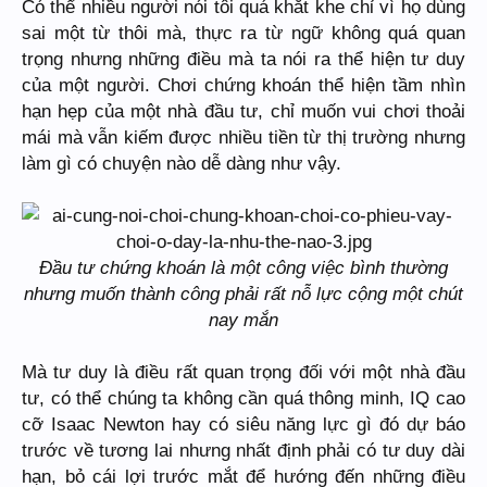
Có thể nhiều người nói tôi quá khắt khe chỉ vì họ dùng
sai một từ thôi mà, thực ra từ ngữ không quá quan
trọng nhưng những điều mà ta nói ra thể hiện tư duy
của một người. Chơi chứng khoán thể hiện tầm nhìn
hạn hẹp của một nhà đầu tư, chỉ muốn vui chơi thoải
mái mà vẫn kiếm được nhiều tiền từ thị trường nhưng
làm gì có chuyện nào dễ dàng như vậy.
Đầu tư chứng khoán là một công việc bình thường
nhưng muốn thành công phải rất nỗ lực cộng một chút
nay mắn
Mà tư duy là điều rất quan trọng đối với một nhà đầu
tư, có thể chúng ta không cần quá thông minh, IQ cao
cỡ Isaac Newton hay có siêu năng lực gì đó dự báo
trước về tương lai nhưng nhất định phải có tư duy dài
hạn, bỏ cái lợi trước mắt để hướng đến những điều