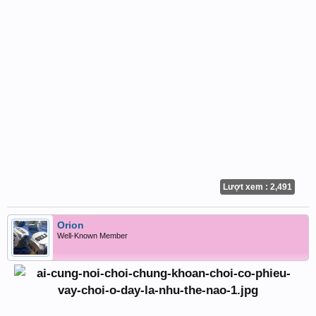
Lượt xem : 2,491
Orion
Well-Known Member