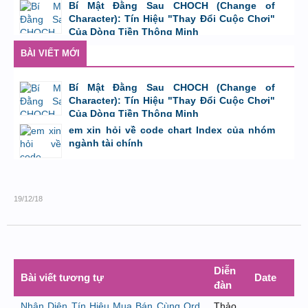
Bí Mật Đằng Sau CHOCH (Change of
Character): Tín Hiệu "Thay Đổi Cuộc Chơi"
Của Dòng Tiền Thông Minh
bởi
Tuấn Thành
,
8/8/26 lúc 11:11
BÀI VIẾT MỚI
Bí Mật Đằng Sau CHOCH (Change of
Character): Tín Hiệu "Thay Đổi Cuộc Chơi"
Của Dòng Tiền Thông Minh
bởi
Tuấn Thành
,
8/8/26 lúc 11:11
em xin hỏi về code chart Index của nhóm
ngành tài chính
bởi
GiaBao09052000
,
8/7/26 lúc 10:21
19/12/18
Diễn
Bài viết tương tự
Date
đàn
Nhận Diện Tín Hiệu Mua Bán Cùng Ord
Thảo