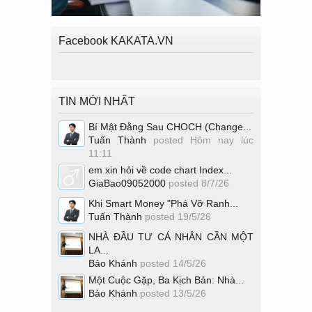
Facebook KAKATA.VN
TIN MỚI NHẤT
Bí Mật Đằng Sau CHOCH (Change...
Tuấn Thành
posted
Hôm nay lúc
11:11
em xin hỏi về code chart Index...
GiaBao09052000
posted
8/7/26
Khi Smart Money "Phá Vỡ Ranh...
Tuấn Thành
posted
19/5/26
NHÀ ĐẦU TƯ CÁ NHÂN CẦN MỘT
LA...
Bảo Khánh
posted
14/5/26
Một Cuộc Gặp, Ba Kịch Bản: Nhà...
Bảo Khánh
posted
13/5/26