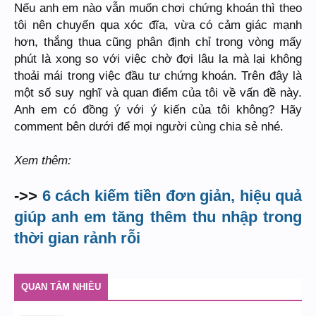
Nếu anh em nào vẫn muốn chơi chứng khoán thì theo
tôi nên chuyển qua xóc đĩa, vừa có cảm giác mạnh
hơn, thắng thua cũng phân định chỉ trong vòng mấy
phút là xong so với việc chờ đợi lâu la mà lại không
thoải mái trong việc đầu tư chứng khoán. Trên đây là
một số suy nghĩ và quan điểm của tôi về vấn đề này.
Anh em có đồng ý với ý kiến của tôi không? Hãy
comment bên dưới để mọi người cùng chia sẻ nhé.
Xem thêm:
->>
6 cách kiếm tiền đơn giản, hiệu quả
giúp anh em tăng thêm thu nhập trong
thời gian rảnh rỗi
QUAN TÂM NHIỀU