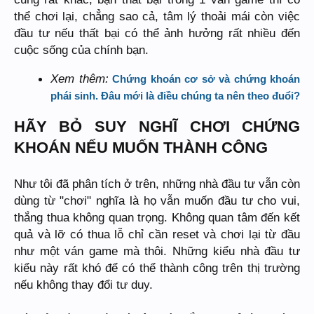
thể chơi lại, chẳng sao cả, tâm lý thoải mái còn việc
đầu tư nếu thất bại có thể ảnh hưởng rất nhiều đến
cuộc sống của chính bạn.
Xem thêm:
Chứng khoán cơ sở và chứng khoán
phái sinh. Đâu mới là điều chúng ta nên theo đuổi?
HÃY BỎ SUY NGHĨ CHƠI CHỨNG
KHOÁN NẾU MUỐN THÀNH CÔNG
Như tôi đã phân tích ở trên, những nhà đầu tư vẫn còn
dùng từ "chơi" nghĩa là họ vẫn muốn đầu tư cho vui,
thắng thua không quan trọng. Không quan tâm đến kết
quả và lỡ có thua lỗ chỉ cần reset và chơi lại từ đầu
như một ván game mà thôi. Những kiểu nhà đầu tư
kiểu này rất khó để có thể thành công trên thị trường
nếu không thay đổi tư duy.