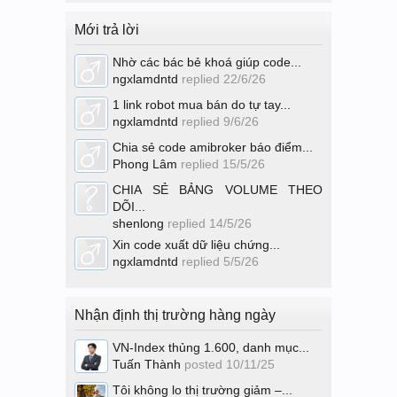
Mới trả lời
Nhờ các bác bẻ khoá giúp code...
ngxlamdntd
replied
22/6/26
1 link robot mua bán do tự tay...
ngxlamdntd
replied
9/6/26
Chia sẻ code amibroker báo điểm...
Phong Lâm
replied
15/5/26
CHIA SẺ BẢNG VOLUME THEO
DÕI...
shenlong
replied
14/5/26
Xin code xuất dữ liệu chứng...
ngxlamdntd
replied
5/5/26
Nhận định thị trường hàng ngày
VN-Index thủng 1.600, danh mục...
Tuấn Thành
posted
10/11/25
Tôi không lo thị trường giảm –...