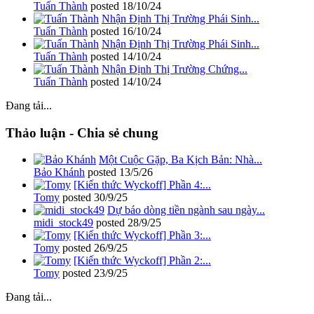
Tuấn Thành
posted
18/10/24
Nhận Định Thị Trường Phái Sinh...
Tuấn Thành
posted
16/10/24
Nhận Định Thị Trường Phái Sinh...
Tuấn Thành
posted
14/10/24
Nhận Định Thị Trường Chứng...
Tuấn Thành
posted
14/10/24
Đang tải...
Thảo luận - Chia sẻ chung
Một Cuộc Gặp, Ba Kịch Bản: Nhà...
Bảo Khánh
posted
13/5/26
[Kiến thức Wyckoff] Phần 4:...
Tomy
posted
30/9/25
Dự báo dòng tiền ngành sau ngày...
midi_stock49
posted
28/9/25
[Kiến thức Wyckoff] Phần 3:...
Tomy
posted
26/9/25
[Kiến thức Wyckoff] Phần 2:...
Tomy
posted
23/9/25
Đang tải...