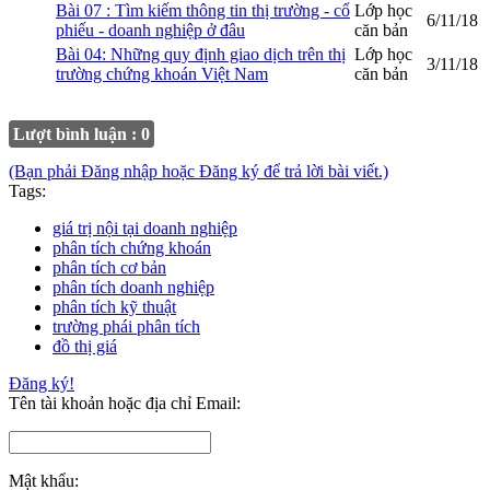
Bài 07 : Tìm kiếm thông tin thị trường - cổ
Lớp học
6/11/18
phiếu - doanh nghiệp ở đâu
căn bản
Bài 04: Những quy định giao dịch trên thị
Lớp học
3/11/18
trường chứng khoán Việt Nam
căn bản
Lượt bình luận : 0
(Bạn phải Đăng nhập hoặc Đăng ký để trả lời bài viết.)
Tags:
giá trị nội tại doanh nghiệp
phân tích chứng khoán
phân tích cơ bản
phân tích doanh nghiệp
phân tích kỹ thuật
trường phái phân tích
đồ thị giá
Đăng ký!
Tên tài khoản hoặc địa chỉ Email:
Mật khẩu: