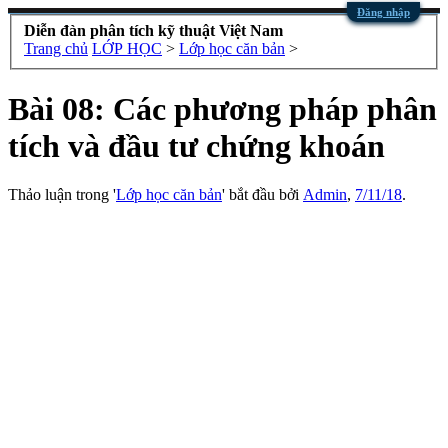
Đăng nhập
Diễn đàn phân tích kỹ thuật Việt Nam
Trang chủ
LỚP HỌC
>
Lớp học căn bản
>
Bài 08: Các phương pháp phân
tích và đầu tư chứng khoán
Thảo luận trong '
Lớp học căn bản
' bắt đầu bởi
Admin
,
7/11/18
.