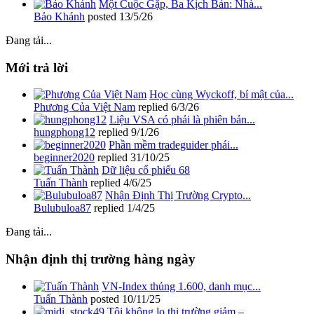
Một Cuộc Gặp, Ba Kịch Bản: Nhà...
Bảo Khánh
posted
13/5/26
Đang tải...
Mới trả lời
Học cùng Wyckoff, bí mật của...
Phương Của Việt Nam
replied
6/3/26
Liệu VSA có phải là phiên bản...
hungphong12
replied
9/1/26
Phần mềm tradeguider phái...
beginner2020
replied
31/10/25
Dữ liệu cổ phiếu 68
Tuấn Thành
replied
4/6/25
Nhận Định Thị Trường Crypto...
Bulubuloa87
replied
1/4/25
Đang tải...
Nhận định thị trường hàng ngày
VN-Index thủng 1.600, danh mục...
Tuấn Thành
posted
10/11/25
Tôi không lo thị trường giảm –...