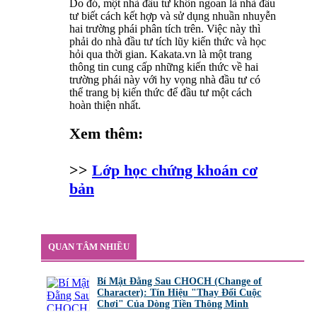
Do đó, một nhà đầu tư khôn ngoan là nhà đầu
tư biết cách kết hợp và sử dụng nhuần nhuyễn
hai trường phái phân tích trên. Việc này thì
phải do nhà đầu tư tích lũy kiến thức và học
hỏi qua thời gian. Kakata.vn là một trang
thông tin cung cấp những kiến thức về hai
trường phái này với hy vọng nhà đầu tư có
thể trang bị kiến thức để đầu tư một cách
hoàn thiện nhất.
Xem thêm:
>>
Lớp học chứng khoán cơ
bản
QUAN TÂM NHIỀU
Bí Mật Đằng Sau CHOCH (Change of
Character): Tín Hiệu "Thay Đổi Cuộc
Chơi" Của Dòng Tiền Thông Minh