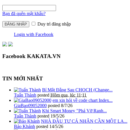
Bạn đã quên mật khẩu?
Duy trì đăng nhập
Login with Facebook
Facebook KAKATA.VN
TIN MỚI NHẤT
Bí Mật Đằng Sau CHOCH (Change...
Tuấn Thành
posted
Hôm qua, lúc 11:11
em xin hỏi về code chart Index...
GiaBao09052000
posted
8/7/26
Khi Smart Money "Phá Vỡ Ranh...
Tuấn Thành
posted
19/5/26
NHÀ ĐẦU TƯ CÁ NHÂN CẦN MỘT LA...
Bảo Khánh
posted
14/5/26