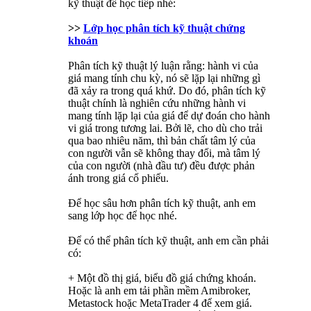
kỹ thuật để học tiếp nhé:
>>
Lớp học phân tích kỹ thuật chứng
khoán
Phân tích kỹ thuật lý luận rằng: hành vi của
giá mang tính chu kỳ, nó sẽ lặp lại những gì
đã xảy ra trong quá khứ. Do đó, phân tích kỹ
thuật chính là nghiên cứu những hành vi
mang tính lặp lại của giá để dự đoán cho hành
vi giá trong tương lai. Bởi lẽ, cho dù cho trải
qua bao nhiêu năm, thì bản chất tâm lý của
con người vẫn sẽ không thay đổi, mà tâm lý
của con người (nhà đầu tư) đều được phản
ánh trong giá cổ phiếu.
Để học sâu hơn phân tích kỹ thuật, anh em
sang lớp học để học nhé.
Để có thể phân tích kỹ thuật, anh em cần phải
có:
+ Một đồ thị giá, biểu đồ giá chứng khoán.
Hoặc là anh em tải phần mềm Amibroker,
Metastock hoặc MetaTrader 4 để xem giá.