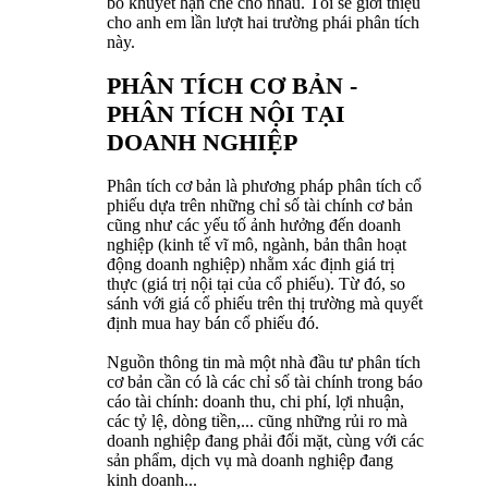
bổ khuyết hạn chế cho nhau. Tôi sẽ giới thiệu
cho anh em lần lượt hai trường phái phân tích
này.
PHÂN TÍCH CƠ BẢN -
PHÂN TÍCH NỘI TẠI
DOANH NGHIỆP
Phân tích cơ bản là phương pháp phân tích cổ
phiếu dựa trên những chỉ số tài chính cơ bản
cũng như các yếu tố ảnh hưởng đến doanh
nghiệp (kinh tế vĩ mô, ngành, bản thân hoạt
động doanh nghiệp) nhằm xác định giá trị
thực (giá trị nội tại của cổ phiếu). Từ đó, so
sánh với giá cổ phiếu trên thị trường mà quyết
định mua hay bán cổ phiếu đó.
Nguồn thông tin mà một nhà đầu tư phân tích
cơ bản cần có là các chỉ số tài chính trong báo
cáo tài chính: doanh thu, chi phí, lợi nhuận,
các tỷ lệ, dòng tiền,... cũng những rủi ro mà
doanh nghiệp đang phải đối mặt, cùng với các
sản phẩm, dịch vụ mà doanh nghiệp đang
kinh doanh...