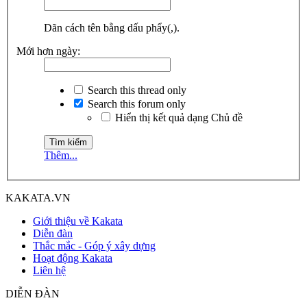
Dãn cách tên bằng dấu phẩy(,).
Mới hơn ngày:
Search this thread only
Search this forum only
Hiển thị kết quả dạng Chủ đề
Thêm...
KAKATA.VN
Giới thiệu về Kakata
Diễn đàn
Thắc mắc - Góp ý xây dựng
Hoạt động Kakata
Liên hệ
DIỄN ĐÀN