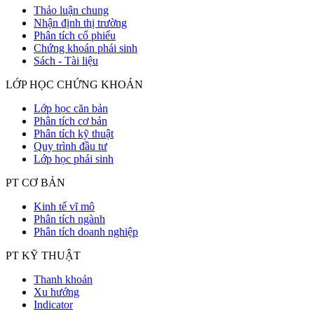
Thảo luận chung
Nhận định thị trường
Phân tích cổ phiếu
Chứng khoán phái sinh
Sách - Tài liệu
LỚP HỌC CHỨNG KHOÁN
Lớp học căn bản
Phân tích cơ bản
Phân tích kỹ thuật
Quy trình đầu tư
Lớp học phái sinh
PT CƠ BẢN
Kinh tế vĩ mô
Phân tích ngành
Phân tích doanh nghiệp
PT KỸ THUẬT
Thanh khoản
Xu hướng
Indicator