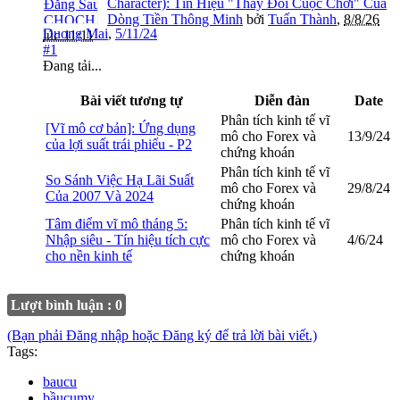
Character): Tín Hiệu "Thay Đổi Cuộc Chơi" Của
Dòng Tiền Thông Minh
bởi
Tuấn Thành
,
8/8/26
Duong Mai
,
5/11/24
lúc 11:11
#1
Đang tải...
Bài viết tương tự
Diễn đàn
Date
Phân tích kinh tế vĩ
[Vĩ mô cơ bản]: Ứng dụng
mô cho Forex và
13/9/24
của lợi suất trái phiếu - P2
chứng khoán
Phân tích kinh tế vĩ
So Sánh Việc Hạ Lãi Suất
mô cho Forex và
29/8/24
Của 2007 Và 2024
chứng khoán
Tâm điểm vĩ mô tháng 5:
Phân tích kinh tế vĩ
Nhập siêu - Tín hiệu tích cực
mô cho Forex và
4/6/24
cho nền kinh tế
chứng khoán
Lượt bình luận : 0
(Bạn phải Đăng nhập hoặc Đăng ký để trả lời bài viết.)
Tags:
baucu
bầucumy