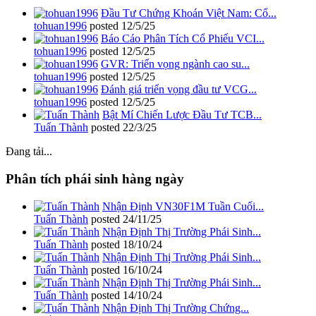
Đầu Tư Chứng Khoán Việt Nam: Cổ...
tohuan1996
posted
12/5/25
Báo Cáo Phân Tích Cổ Phiếu VCI...
tohuan1996
posted
12/5/25
GVR: Triển vọng ngành cao su...
tohuan1996
posted
12/5/25
Đánh giá triển vọng đầu tư VCG...
tohuan1996
posted
12/5/25
Bật Mí Chiến Lược Đầu Tư TCB...
Tuấn Thành
posted
22/3/25
Đang tải...
Phân tích phái sinh hàng ngày
Nhận Định VN30F1M Tuần Cuối...
Tuấn Thành
posted
24/11/25
Nhận Định Thị Trường Phái Sinh...
Tuấn Thành
posted
18/10/24
Nhận Định Thị Trường Phái Sinh...
Tuấn Thành
posted
16/10/24
Nhận Định Thị Trường Phái Sinh...
Tuấn Thành
posted
14/10/24
Nhận Định Thị Trường Chứng...