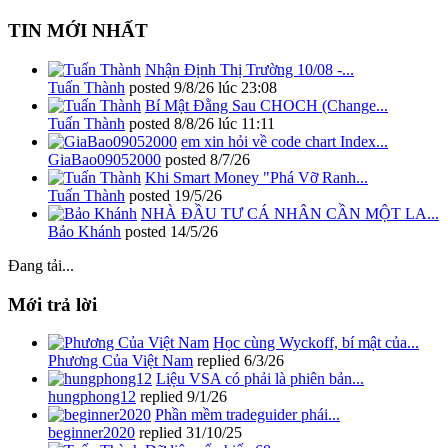
TIN MỚI NHẤT
Nhận Định Thị Trường 10/08 -...
Tuấn Thành
posted
9/8/26 lúc 23:08
Bí Mật Đằng Sau CHOCH (Change...
Tuấn Thành
posted
8/8/26 lúc 11:11
em xin hỏi về code chart Index...
GiaBao09052000
posted
8/7/26
Khi Smart Money "Phá Vỡ Ranh...
Tuấn Thành
posted
19/5/26
NHÀ ĐẦU TƯ CÁ NHÂN CẦN MỘT LA...
Bảo Khánh
posted
14/5/26
Đang tải...
Mới trả lời
Học cùng Wyckoff, bí mật của...
Phương Của Việt Nam
replied
6/3/26
Liệu VSA có phải là phiên bản...
hungphong12
replied
9/1/26
Phần mềm tradeguider phái...
beginner2020
replied
31/10/25