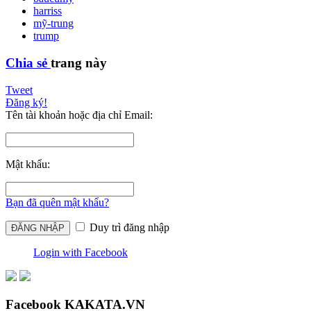
harriss
mỹ-trung
trump
Chia sẻ
trang này
Tweet
Đăng ký!
Tên tài khoản hoặc địa chỉ Email:
Mật khẩu:
Bạn đã quên mật khẩu?
Duy trì đăng nhập
Login with Facebook
Facebook KAKATA.VN