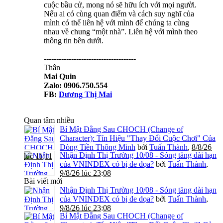
cuộc bầu cử, mong nó sẽ hữu ích với mọi người.
Nếu ai có cùng quan điểm và cách suy nghĩ của
mình có thể liên hệ với mình để chúng ta cùng
nhau về chung “một nhà”. Liên hệ với mình theo
thông tin bên dưới.
-------------------------------------
Thân
Mai Quin
Zalo: 0906.750.554
FB:
Dương Thị Mai
Quan tâm nhiều
Bí Mật Đằng Sau CHOCH (Change of
Character): Tín Hiệu "Thay Đổi Cuộc Chơi" Của
Dòng Tiền Thông Minh
bởi
Tuấn Thành
,
8/8/26
Nhận Định Thị Trường 10/08 - Sóng tăng dài hạn
lúc 11:11
của VNINDEX có bị đe dọa?
bởi
Tuấn Thành
,
9/8/26 lúc 23:08
Bài viết mới
Nhận Định Thị Trường 10/08 - Sóng tăng dài hạn
của VNINDEX có bị đe dọa?
bởi
Tuấn Thành
,
9/8/26 lúc 23:08
Bí Mật Đằng Sau CHOCH (Change of