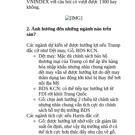
VNINDEX với câu hỏi có vượt được 1300 hay
không.
2. Ảnh hưởng đến những ngành nào trên
sàn?
Các ngành dự kiến sẽ được hưởng lợi nếu Trump
đắc cử như Dệt may, Gỗ, BDS KCN.
Dệt may: Mặc dù chính sách bảo hộ
thương mại của Trump có thể áp lên hàng
hóa nhập khẩu nhưng nhìn chung ngành
dệt may vẫn sẽ được hưởng lợi do dệt may
thâm dụng lao động lớn khó bị thay thế bởi
nội địa Mỹ
BDS KCN: có thể tiếp tục hưởng lợi từ
FDI rời khỏi Trung Quốc
Gỗ: chịu ảnh hưởng 2 chiều từ chính sách
nhưng nhìn chung vẫn tích cực do chính
sách hỗ trợ thị trường BDS
Các ngành tích cực nếu Harris đắc cử:
Gỗ: được hưởng lợi nhờ việc cắt giảm lãi
suất ổn định, như vậy thị trường nhà ở có
thể tích cực hơn thúc đẩy nhu cầu về gỗ.