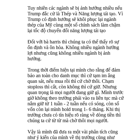
Tuy nhiên các ngành sẽ bị ảnh hưởng nhiều nếu
Trump đắc cử là Thép và Năng lượng tái tạo. Vì
Trump có định hướng sẽ khôi phục lại ngành
thép của Mỹ cùng một số chính sách làm chậm
lại tốc độ chuyển đổi năng lượng tái tạo
Đối với bà harris thì chúng ta có thể thấy rõ sự
ổn định và ôn hòa. Không nhiều ngành hưởng
lợi nhưng cũng không nhiều ngành bị ảnh
hưởng.
Trong thời điểm hiện tại mình cho rằng để đảm
bảo an toàn cho danh mục thì cứ tạm im ắng
quan sát, nếu mua rồi thì cứ chờ thôi. Chạm
stoploss thì cắt, còn không thì cứ giữ. Nhưng
quan trọng là mọi người đang giữ gì. Mình trước
giờ không theo trường phái vào ra liên tục mà cứ
nắm giữ từ 1 tuần - 2 tuần nếu có sóng, còn số
vốn còn lại mình hold trong 1- 6 tháng. Khi thị
trường chưa có tín hiệu rõ ràng về dòng tiền thì
chúng ta cứ từ từ mà chờ thôi mọi người.
Vậy là mình đã đưa ra một vài phân tích cũng
như ý kiến của mình về thị trường cũng như