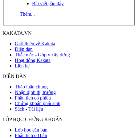
Bài viết gần đây
Thêm...
KAKATA.VN
Giới thiệu về Kakata
Diễn đàn
Thắc mắc - Góp ý xây dựng
Hoạt động Kakata
Liên hệ
DIỄN ĐÀN
Thảo luận chung
Nhận định thị trường
Phân tích cổ phiếu
Chứng khoán phái sinh
Sách - Tài liệu
LỚP HỌC CHỨNG KHOÁN
Lớp học căn bản
Phân tích cơ bản