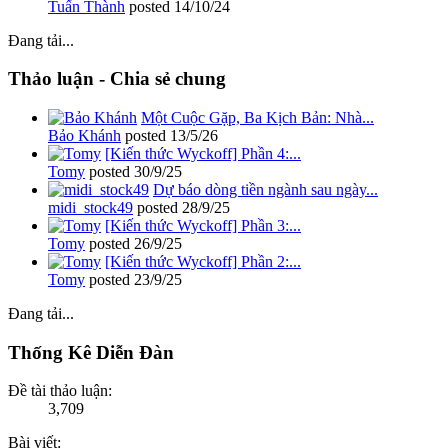
Tuấn Thành
posted
14/10/24
Đang tải...
Thảo luận - Chia sẻ chung
Một Cuộc Gặp, Ba Kịch Bản: Nhà...
Bảo Khánh
posted
13/5/26
[Kiến thức Wyckoff] Phần 4:...
Tomy
posted
30/9/25
Dự báo dòng tiền ngành sau ngày...
midi_stock49
posted
28/9/25
[Kiến thức Wyckoff] Phần 3:...
Tomy
posted
26/9/25
[Kiến thức Wyckoff] Phần 2:...
Tomy
posted
23/9/25
Đang tải...
Thống Kê Diễn Đàn
Đề tài thảo luận:
3,709
Bài viết: