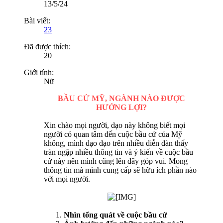
13/5/24
Bài viết:
23
Đã được thích:
20
Giới tính:
Nữ
BẦU CỬ MỸ, NGÀNH NÀO ĐƯỢC
HƯỞNG LỢI?
Xin chào mọi người, dạo này không biết mọi
người có quan tâm đến cuộc bầu cử của Mỹ
không, mình dạo dạo trên nhiều diễn đàn thấy
tràn ngập nhiều thông tin và ý kiến về cuộc bầu
cử này nên mình cũng lên đây góp vui. Mong
thông tin mà mình cung cấp sẽ hữu ích phần nào
với mọi người.
Nhìn tổng quát về cuộc bầu cử