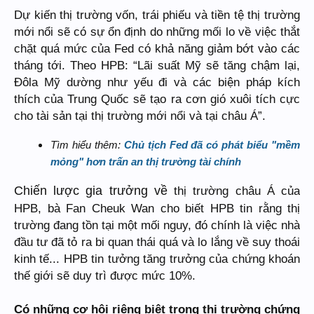
Dự kiến thị trường vốn, trái phiếu và tiền tệ thị trường
mới nổi sẽ có sự ổn định do những mối lo về việc thắt
chặt quá mức của Fed có khả năng giảm bớt vào các
tháng tới. Theo HPB: “Lãi suất Mỹ sẽ tăng chậm lại,
Đôla Mỹ dường như yếu đi và các biện pháp kích
thích của Trung Quốc sẽ tạo ra cơn gió xuôi tích cực
cho tài sản tại thị trường mới nổi và tại châu Á”.
Tìm hiểu thêm:
Chủ tịch Fed đã có phát biểu "mềm
mỏng" hơn trấn an thị trường tài chính
Chiến lược gia trưởng về
thị trường châu Á của
HPB, bà Fan Cheuk Wan cho biết HPB tin rằng thị
trường đang tồn tại một mối nguy, đó chính là việc nhà
đầu tư đã tỏ ra bi quan thái quá và lo lắng về suy thoái
kinh tế... HPB tin tưởng tăng trưởng của chứng khoán
thế giới sẽ duy trì được mức 10%.
Có những cơ hội riêng biệt trong thị trường chứng