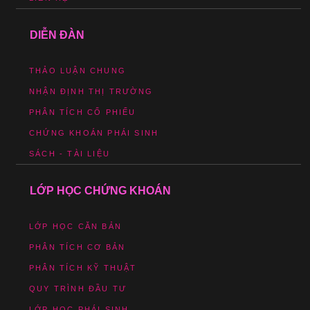
DIỄN ĐÀN
THẢO LUẬN CHUNG
NHẬN ĐỊNH THỊ TRƯỜNG
PHÂN TÍCH CỔ PHIẾU
CHỨNG KHOÁN PHÁI SINH
SÁCH - TÀI LIỆU
LỚP HỌC CHỨNG KHOÁN
LỚP HỌC CĂN BẢN
PHÂN TÍCH CƠ BẢN
PHÂN TÍCH KỸ THUẬT
QUY TRÌNH ĐẦU TƯ
LỚP HỌC PHÁI SINH