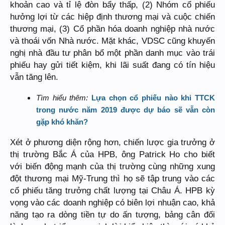
khoản cao và tỉ lệ đòn bẩy thấp, (2) Nhóm cổ phiếu
hưởng lợi từ các hiệp định thương mại và cuộc chiến
thương mại, (3) Cổ phần hóa doanh nghiệp nhà nước
và thoái vốn Nhà nước. Mặt khác, VDSC cũng khuyến
nghị nhà đầu tư phân bổ một phần danh mục vào trái
phiếu hay gửi tiết kiệm, khi lãi suất đang có tín hiệu
vẫn tăng lên.
Tìm hiểu thêm:
Lựa chọn cổ phiếu nào khi TTCK
trong nước năm 2019 được dự báo sẽ vẫn còn
gặp khó khăn?
Xét ở phương diện rộng hơn, chiến lược gia trưởng ở
thị trường Bắc Á của HPB, ông Patrick Ho cho biết
với biến động mạnh của thị trường cùng những xung
đột thương mại Mỹ-Trung thì họ sẽ tập trung vào các
cổ phiếu tăng trưởng chất lượng tại Châu Á. HPB kỳ
vọng vào các doanh nghiệp có biên lợi nhuận cao, khả
năng tạo ra dòng tiền tự do ấn tượng, bảng cân đối