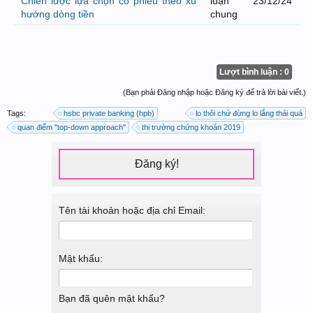
Chiến lược lựa chọn cổ phiếu theo xu
luận
23/12/24
hướng dòng tiền
chung
Lượt bình luận : 0
(Bạn phải Đăng nhập hoặc Đăng ký để trả lời bài viết.)
Tags:
hsbc private banking (hpb)
lo thôi chứ đừng lo lắng thái quá
quan điểm "top-down approach"
thị trường chứng khoán 2019
Đăng ký!
Tên tài khoản hoặc địa chỉ Email:
Mật khẩu:
Bạn đã quên mật khẩu?