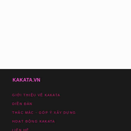
KAKATA.VN
GIỚI THIỆU VỀ KAKATA
DIỄN ĐÀN
THẮC MẮC - GÓP Ý XÂY DỰNG
HOẠT ĐỘNG KAKATA
LIÊN HỆ