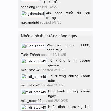
THEO DÕI...
shenlong
replied
14/5/26
Xin code xuất dữ liệu
chứng...
ngxlamdntd
replied
5/5/26
Nhận định thị trường hàng ngày
VN-Index thủng 1.600,
danh mục...
Tuấn Thành
posted
10/11/25
Tôi không lo thị trường
giảm –...
midi_stock49
posted
3/11/25
Thị trường chứng khoán
tuần...
midi_stock49
posted
2/11/25
Bức tranh chứng khoán
ngày...
midi_stock49
posted
28/10/25
Nhận định thị trường: Khi