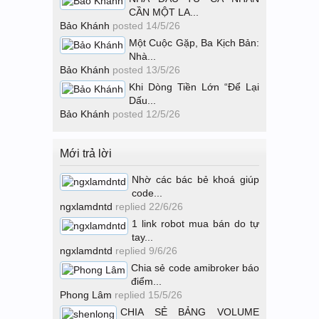
CẦN MỘT LA...
Bảo Khánh
posted
14/5/26
Một Cuộc Gặp, Ba Kịch Bản:
Nhà...
Bảo Khánh
posted
13/5/26
Khi Dòng Tiền Lớn “Để Lại
Dấu...
Bảo Khánh
posted
12/5/26
Mới trả lời
Nhờ các bác bẻ khoá giúp
code...
ngxlamdntd
replied
22/6/26
1 link robot mua bán do tự
tay...
ngxlamdntd
replied
9/6/26
Chia sẻ code amibroker báo
điểm...
Phong Lâm
replied
15/5/26
CHIA SẺ BẢNG VOLUME