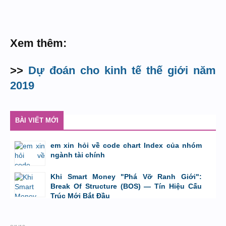
Xem thêm:
>>
Dự đoán cho kinh tế thế giới năm
2019
BÀI VIẾT MỚI
em xin hỏi về code chart Index của nhóm
ngành tài chính
bởi
GiaBao09052000
,
8/7/26 lúc 10:21
Khi Smart Money "Phá Vỡ Ranh Giới":
Break Of Structure (BOS) — Tín Hiệu Cấu
Trúc Mới Bắt Đầu
bởi
Tuấn Thành
,
19/5/26 lúc 22:32