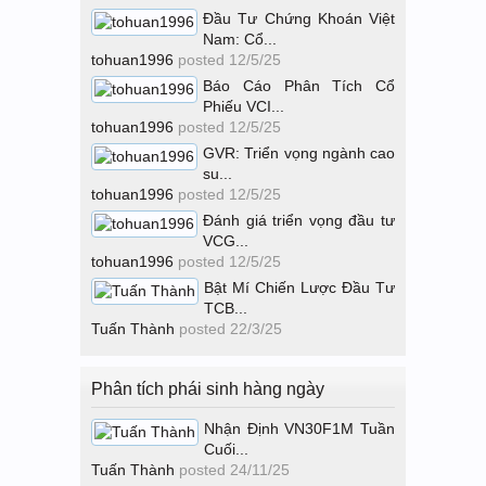
Đầu Tư Chứng Khoán Việt
Nam: Cổ...
tohuan1996
posted
12/5/25
Báo Cáo Phân Tích Cổ
Phiếu VCI...
tohuan1996
posted
12/5/25
GVR: Triển vọng ngành cao
su...
tohuan1996
posted
12/5/25
Đánh giá triển vọng đầu tư
VCG...
tohuan1996
posted
12/5/25
Bật Mí Chiến Lược Đầu Tư
TCB...
Tuấn Thành
posted
22/3/25
Phân tích phái sinh hàng ngày
Nhận Định VN30F1M Tuần
Cuối...
Tuấn Thành
posted
24/11/25