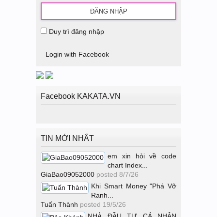
Duy trì đăng nhập
Login with Facebook
Facebook KAKATA.VN
TIN MỚI NHẤT
em xin hỏi về code
chart Index...
GiaBao09052000
posted
8/7/26
Khi Smart Money "Phá Vỡ
Ranh...
Tuấn Thành
posted
19/5/26
NHÀ ĐẦU TƯ CÁ NHÂN