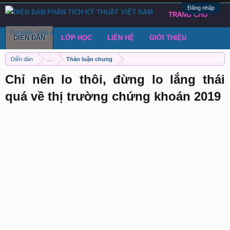
Đăng nhập
TRANG CHỦ
Tìm kiếm diễn đàn
Bài viết gần đây
Đăng chủ đề
DIỄN ĐÀN
LỚP HỌC
LIÊN HỆ
GIỚI THIỆU
Diễn đàn
...
Thảo luận chung
Chỉ nên lo thôi, đừng lo lắng thái
quá về thị trường chứng khoán 2019