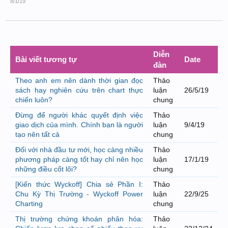
8/1/19
Diễn
Bài viết tương tự
Date
đàn
Theo anh em nên dành thời gian đọc
Thảo
sách hay nghiên cứu trên chart thực
luận
26/5/19
chiến luôn?
chung
Đừng để người khác quyết định việc
Thảo
giao dịch của mình. Chính bạn là người
luận
9/4/19
tạo nên tất cả
chung
Đối với nhà đầu tư mới, học càng nhiều
Thảo
phương pháp càng tốt hay chỉ nên học
luận
17/1/19
những điều cốt lõi?
chung
[Kiến thức Wyckoff] Chia sẻ Phần I:
Thảo
Chu Kỳ Thị Trường - Wyckoff Power
luận
22/9/25
Charting
chung
Thị trường chứng khoán phân hóa:
Thảo