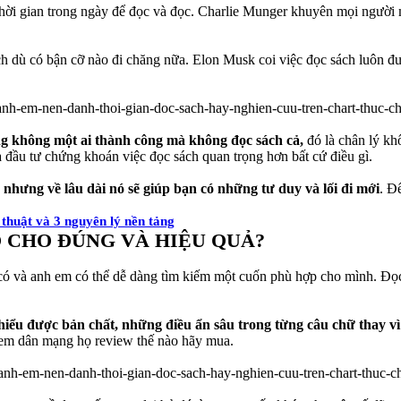
ời gian trong ngày để đọc và đọc. Charlie Munger khuyên mọi người m
 dù có bận cỡ nào đi chăng nữa. Elon Musk coi việc đọc sách luôn đượ
g không một ai thành công mà không đọc sách cả,
đó là chân lý kh
à đầu tư chứng khoán việc đọc sách quan trọng hơn bất cứ điều gì.
nhưng về lâu dài nó sẽ giúp bạn có những tư duy và lối đi mới
. Đ
 thuật và 3 nguyên lý nền tảng
O CHO ĐÚNG VÀ HIỆU QUẢ?
g có và anh em có thể dễ dàng tìm kiếm một cuốn phù hợp cho mình. Đọc
iểu được bản chất, những điều ẩn sâu trong từng câu chữ thay vì
 xem dân mạng họ review thế nào hãy mua.