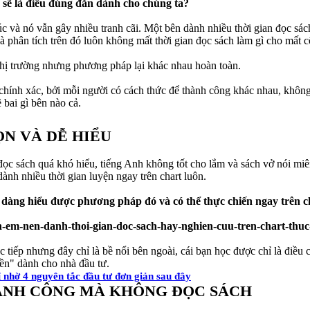
u sẽ là điều đúng đắn dành cho chúng ta?
úc và nó vẫn gây nhiều tranh cãi. Một bên dành nhiều thời gian đọc sác
à phân tích trên đó luôn không mất thời gian đọc sách làm gì cho mất 
ừ thị trường nhưng phương pháp lại khác nhau hoàn toàn.
hính xác, bởi mỗi người có cách thức để thành công khác nhau, không a
bai gì bên nào cả.
ỌN VÀ DỄ HIỂU
c sách quá khó hiểu, tiếng Anh không tốt cho lắm và sách vở nói miên 
ành nhiều thời gian luyện ngay trên chart luôn.
dễ dàng hiểu được phương pháp đó và có thể thực chiến ngay trên 
 tiếp nhưng đây chỉ là bề nổi bên ngoài, cái bạn học được chỉ là điều
iền" dành cho nhà đầu tư.
ỉ nhờ 4 nguyên tắc đầu tư đơn giản sau đây
HÀNH CÔNG MÀ KHÔNG ĐỌC SÁCH