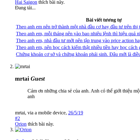
Hai Saigon
thích bài này.
Đang tải...
Bài viết tương tự
Theo anh em nên trở thành một nhà đầu cơ hay đầu tư trên thị 
Theo anh em, mỗi tháng nên vào bao nhiêu lệnh thì hiệu quả n
Theo anh em, nhà đầu tư mới nên tập trung vào price action ha
Theo anh em, nên học cách kiếm thật nhiều tiền hay học cách gi
Chứng khoán cơ sở và chứng khoán phái sinh. Đâu mới là điều
mrtai
Guest
Cám ơn những chia sẻ của anh. Anh có thể giới thiệu mộ
anh
mrtai
,
via
a mobile device
,
26/5/19
#2
Orion
thích bài này.