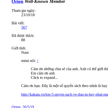
Orion
Well-Known Member
Tham gia ngày:
23/10/18
Bài viết:
567
Đã được thích:
88
Giới tính:
Nam
mrtai nói:
↑
Cám ơn những chia sẻ của anh. Anh có thể giới thi
Em cám ơn anh
Click to expand...
Cảm ơn bạn. Đây là một số quyển sách theo mình là hay 
http://kakata.vn/top-5-quyen-sach-ve-dau-tu-hay-nhat-m
Orion
,
26/5/19