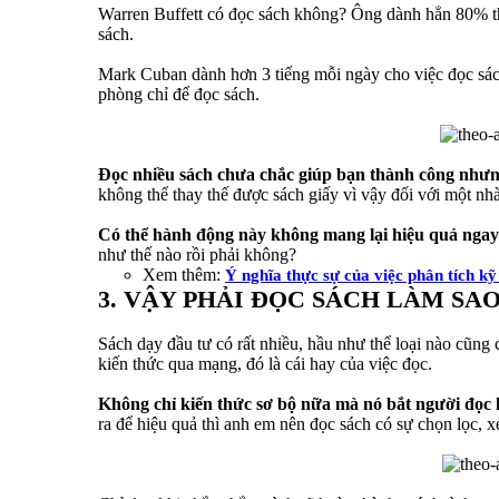
Warren Buffett có đọc sách không? Ông dành hẳn 80% th
sách.
Mark Cuban dành hơn 3 tiếng mỗi ngày cho việc đọc sách
phòng chỉ để đọc sách.
Đọc nhiều sách chưa chắc giúp bạn thành công nhưn
không thể thay thế được sách giấy vì vậy đối với một nh
Có thể hành động này không mang lại hiệu quả ngay 
như thế nào rồi phải không?
Xem thêm:
Ý nghĩa thực sự của việc phân tích kỹ
3. VẬY PHẢI ĐỌC SÁCH LÀM SA
Sách dạy đầu tư có rất nhiều, hầu như thể loại nào cũn
kiến thức qua mạng, đó là cái hay của việc đọc.
Không chỉ kiến thức sơ bộ nữa mà nó bắt người đọc h
ra để hiệu quả thì anh em nên đọc sách có sự chọn lọc,