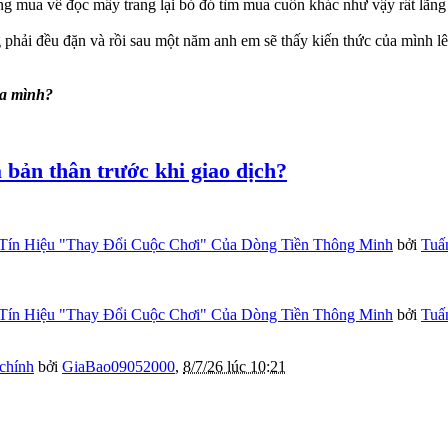
ạng mua về đọc mấy trang lại bỏ đó tìm mua cuốn khác như vậy rất lãng
phải đều đặn và rồi sau một năm anh em sẽ thấy kiến thức của mình lên
ủa mình?
bản thân trước khi giao dịch?
Tín Hiệu "Thay Đổi Cuộc Chơi" Của Dòng Tiền Thông Minh
bởi
Tuấ
Tín Hiệu "Thay Đổi Cuộc Chơi" Của Dòng Tiền Thông Minh
bởi
Tuấ
 chính
bởi
GiaBao09052000
,
8/7/26 lúc 10:21