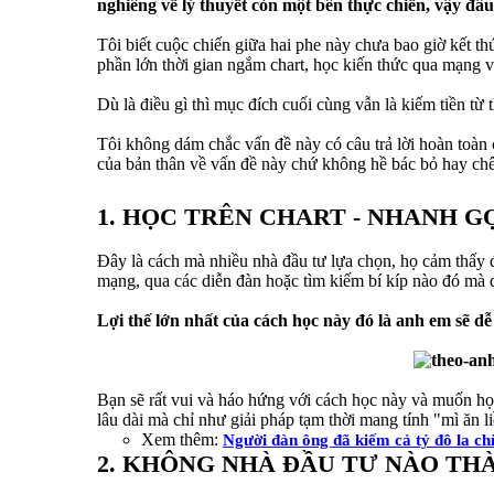
nghiêng về lý thuyết còn một bên thực chiến, vậy đâ
Tôi biết cuộc chiến giữa hai phe này chưa bao giờ kết th
phần lớn thời gian ngắm chart, học kiến thức qua mạng v
Dù là điều gì thì mục đích cuối cùng vẫn là kiếm tiền t
Tôi không dám chắc vấn đề này có câu trả lời hoàn toàn c
của bản thân về vấn đề này chứ không hề bác bỏ hay chê 
1. HỌC TRÊN CHART - NHANH G
Đây là cách mà nhiều nhà đầu tư lựa chọn, họ cảm thấy đọ
mạng, qua các diễn đàn hoặc tìm kiếm bí kíp nào đó mà d
Lợi thế lớn nhất của cách học này đó là anh em sẽ 
Bạn sẽ rất vui và háo hứng với cách học này và muốn học
lâu dài mà chỉ như giải pháp tạm thời mang tính "mì ăn l
Xem thêm:
Người đàn ông đã kiếm cả tỷ đô la ch
2. KHÔNG NHÀ ĐẦU TƯ NÀO T