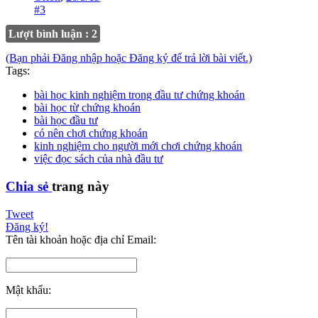
#3
Lượt bình luận : 2
(Bạn phải Đăng nhập hoặc Đăng ký để trả lời bài viết.)
Tags:
bài học kinh nghiệm trong đầu tư chứng khoán
bài học từ chứng khoán
bài học đầu tư
có nên chơi chứng khoán
kinh nghiệm cho người mới chơi chứng khoán
việc đọc sách của nhà đầu tư
Chia sẻ
trang này
Tweet
Đăng ký!
Tên tài khoản hoặc địa chỉ Email:
Mật khẩu: