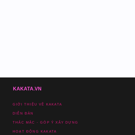
KAKATA.VN
GIỚI THIỆU VỀ KAKATA
DIỄN ĐÀN
THẮC MẮC - GÓP Ý XÂY DỰNG
HOẠT ĐỘNG KAKATA