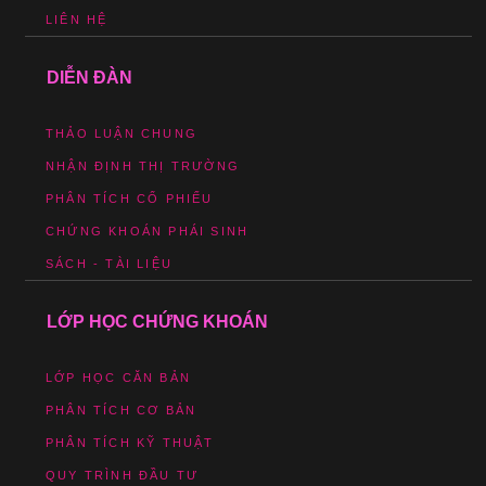
LIÊN HỆ
DIỄN ĐÀN
THẢO LUẬN CHUNG
NHẬN ĐỊNH THỊ TRƯỜNG
PHÂN TÍCH CỔ PHIẾU
CHỨNG KHOÁN PHÁI SINH
SÁCH - TÀI LIỆU
LỚP HỌC CHỨNG KHOÁN
LỚP HỌC CĂN BẢN
PHÂN TÍCH CƠ BẢN
PHÂN TÍCH KỸ THUẬT
QUY TRÌNH ĐẦU TƯ