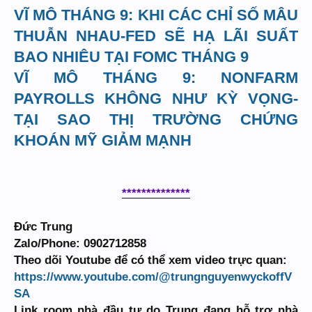
VĨ MÔ THÁNG 9: KHI CÁC CHỈ SỐ MÂU
THUẪN NHAU-FED SẼ HẠ LÃI SUẤT
BAO NHIÊU TẠI FOMC THÁNG 9
VĨ MÔ THÁNG 9: NONFARM
PAYROLLS KHÔNG NHƯ KỲ VỌNG-
TẠI SAO THỊ TRƯỜNG CHỨNG
KHOÁN MỸ GIẢM MẠNH
**************
Đức Trung
Zalo/Phone: 0902712858
Theo dõi Youtube để có thể xem video trực quan:
https://www.youtube.com/@trungnguyenwyckoffV
SA
Link room nhà đầu tư do Trung đang hỗ trợ nhà