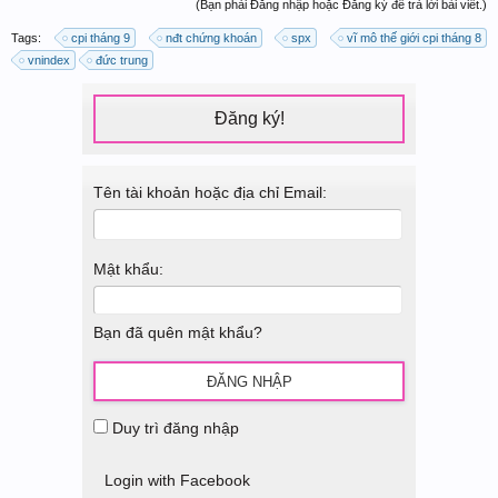
(Bạn phải Đăng nhập hoặc Đăng ký để trả lời bài viết.)
Tags:
cpi tháng 9
nđt chứng khoán
spx
vĩ mô thế giới cpi tháng 8
vnindex
đức trung
Đăng ký!
Tên tài khoản hoặc địa chỉ Email:
Mật khẩu:
Bạn đã quên mật khẩu?
Duy trì đăng nhập
Login with Facebook