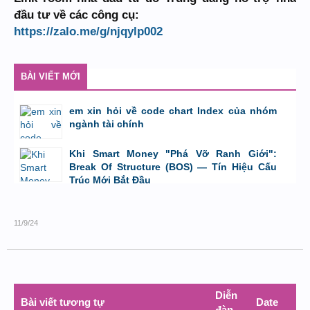
đầu tư về các công cụ:
https://zalo.me/g/njqylp002
BÀI VIẾT MỚI
em xin hỏi về code chart Index của nhóm
ngành tài chính
bởi
GiaBao09052000
,
8/7/26 lúc 10:21
Khi Smart Money "Phá Vỡ Ranh Giới":
Break Of Structure (BOS) — Tín Hiệu Cấu
Trúc Mới Bắt Đầu
bởi
Tuấn Thành
,
19/5/26 lúc 22:32
11/9/24
Diễn
Bài viết tương tự
Date
đàn