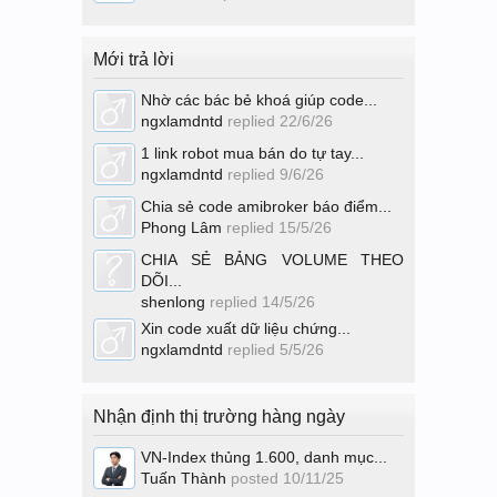
Mới trả lời
Nhờ các bác bẻ khoá giúp code...
ngxlamdntd
replied
22/6/26
1 link robot mua bán do tự tay...
ngxlamdntd
replied
9/6/26
Chia sẻ code amibroker báo điểm...
Phong Lâm
replied
15/5/26
CHIA SẺ BẢNG VOLUME THEO
DÕI...
shenlong
replied
14/5/26
Xin code xuất dữ liệu chứng...
ngxlamdntd
replied
5/5/26
Nhận định thị trường hàng ngày
VN-Index thủng 1.600, danh mục...
Tuấn Thành
posted
10/11/25