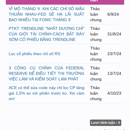
VĨ MÔ THÁNG 9: KHI CÁC CHỈ SỐ MÂU
Thảo
THUẪN NHAU-FED SẼ HẠ LÃI SUẤT
luận
6/9/24
BAO NHIÊU TẠI FOMC THÁNG 9
chung
PTKT: TRENDLINE "NHẤT DƯƠNG CHỈ"
Thảo
CỦA GIỚI TÀI CHÍNH-CÁCH BẮT ĐÁY
luận
31/8/24
SỚM CỔ PHIẾU BẰNG TRENDLINE
chung
Thảo
Lọc cổ phiếu theo chỉ số RS
luận
23/7/24
chung
3 CÔNG CỤ CHÍNH CỦA FEDERAL
Thảo
RESERVE ĐỂ ĐIỀU TIẾT THỊ TRƯỜNG
luận
13/7/24
VIỆC LÀM VÀ KIỂM SOÁT LẠM PHÁT
chung
ACE có thể sửa code nảy chỉ lọc CP tăng
Thảo
giá 1,5% so với phiên trước ko. Xin cảm
luận
4/10/23
ơn!
chung
Lượt bình luận : 0