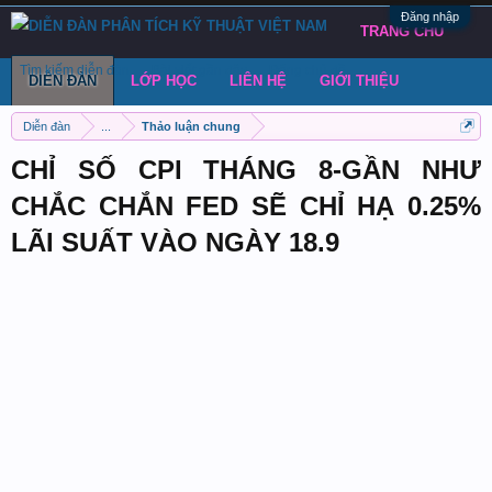
Đăng nhập
TRANG CHỦ
Tìm kiếm diễn đàn
Bài viết gần đây
Đăng chủ đề
DIỄN ĐÀN
LỚP HỌC
LIÊN HỆ
GIỚI THIỆU
Diễn đàn
...
Thảo luận chung
CHỈ SỐ CPI THÁNG 8-GẦN NHƯ
CHẮC CHẮN FED SẼ CHỈ HẠ 0.25%
LÃI SUẤT VÀO NGÀY 18.9