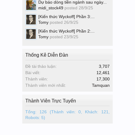
Dự báo dòng tiền ngành sau ngày...
midi_stock49
posted
28/9/25
[Kiến thức Wyckoff] Phần 3:...
Tomy
posted
26/9/25
[Kiến thức Wyckoff] Phần 2:...
Tomy
posted
23/9/25
Thống Kê Diễn Đàn
Đề tài thảo luận:
3,707
Bài viết:
12,461
Thành viên:
17,300
Thành viên mới nhất:
Tamquan
Thành Viên Trực Tuyến
Tổng: 126 (Thành viên: 0, Khách: 121,
Robots: 5)