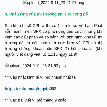
4. Phản ứng của thị trường khi CPI công bố
Sau khi chỉ số CPI ra thì có 1 xíu lo sợ về Lạm Phát
vẫn mạnh, nên SPX có phản ứng tiêu cực, nhưng khi
xem các cấu phần và so sánh với tình hình kinh tế, thị
trường đã có cái nhìn tích cực hơn về CPI và thị
trường chứng khoán nên SPX đã hồi phục lại (khi
người viết đang viết lúc 11:15 ngày 11.9)
***Cập nhật kinh tế vĩ mô nhanh nhất tại
https://zalo.me/g/njqylp002
***Các bài viết vĩ mô tháng 9 khác: