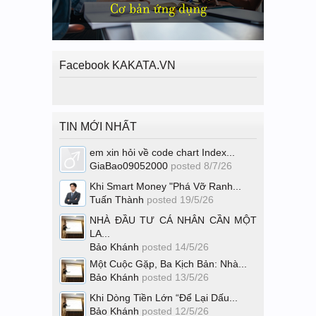
Facebook KAKATA.VN
TIN MỚI NHẤT
em xin hỏi về code chart Index...
GiaBao09052000
posted
8/7/26
Khi Smart Money "Phá Vỡ Ranh...
Tuấn Thành
posted
19/5/26
NHÀ ĐẦU TƯ CÁ NHÂN CẦN MỘT
LA...
Bảo Khánh
posted
14/5/26
Một Cuộc Gặp, Ba Kịch Bản: Nhà...
Bảo Khánh
posted
13/5/26
Khi Dòng Tiền Lớn “Để Lại Dấu...
Bảo Khánh
posted
12/5/26