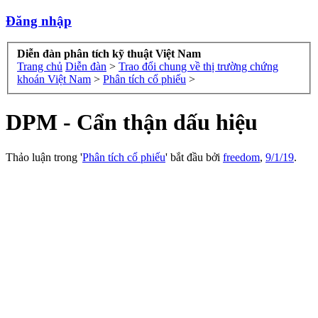
Đăng nhập
Diễn đàn phân tích kỹ thuật Việt Nam
Trang chủ
Diễn đàn
>
Trao đổi chung về thị trường chứng
khoán Việt Nam
>
Phân tích cổ phiếu
>
DPM - Cẩn thận dấu hiệu
Thảo luận trong '
Phân tích cổ phiếu
' bắt đầu bởi
freedom
,
9/1/19
.