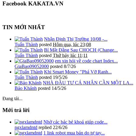
Facebook KAKATA.VN
TIN MỚI NHẤT
Nhận Định Thị Trường 10/08 -...
Tuấn Thành
posted
Hôm qua, lúc 23:08
Bí Mật Đằng Sau CHOCH (Change...
Tuấn Thành
posted
Thứ bảy lúc 11:11
em xin hỏi về code chart Index...
GiaBao09052000
posted
8/7/26
Khi Smart Money "Phá Vỡ Ranh...
Tuấn Thành
posted
19/5/26
NHÀ ĐẦU TƯ CÁ NHÂN CẦN MỘT LA...
Bảo Khánh
posted
14/5/26
Đang tải...
Mới trả lời
Nhờ các bác bẻ khoá giúp code...
ngxlamdntd
replied
22/6/26
1 link robot mua bán do tự tay...