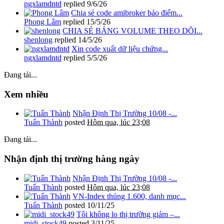
ngxlamdntd
replied
9/6/26
Chia sẻ code amibroker báo điểm...
Phong Lâm
replied
15/5/26
CHIA SẺ BẢNG VOLUME THEO DÕI...
shenlong
replied
14/5/26
Xin code xuất dữ liệu chứng...
ngxlamdntd
replied
5/5/26
Đang tải...
Xem nhiều
Nhận Định Thị Trường 10/08 -...
Tuấn Thành
posted
Hôm qua, lúc 23:08
Đang tải...
Nhận định thị trường hàng ngày
Nhận Định Thị Trường 10/08 -...
Tuấn Thành
posted
Hôm qua, lúc 23:08
VN-Index thủng 1.600, danh mục...
Tuấn Thành
posted
10/11/25
Tôi không lo thị trường giảm –...
midi_stock49
posted
3/11/25