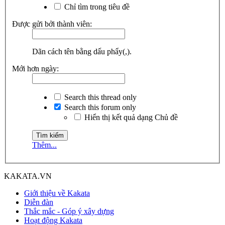
Chỉ tìm trong tiêu đề
Được gửi bởi thành viên:
Dãn cách tên bằng dấu phẩy(,).
Mới hơn ngày:
Search this thread only
Search this forum only
Hiển thị kết quả dạng Chủ đề
Thêm...
KAKATA.VN
Giới thiệu về Kakata
Diễn đàn
Thắc mắc - Góp ý xây dựng
Hoạt động Kakata