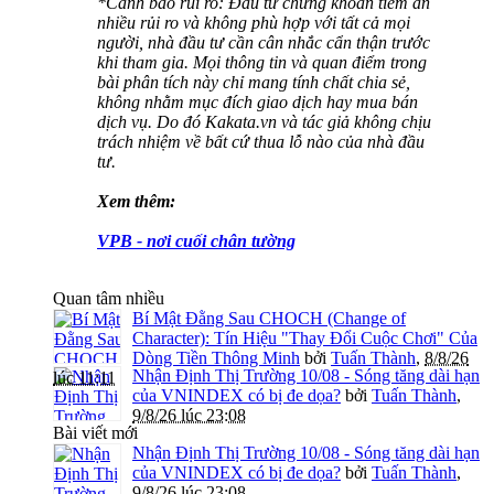
*Cảnh báo rủi ro: Đầu tư chứng khoán tiềm ẩn
nhiều rủi ro và không phù hợp với tất cả mọi
người, nhà đầu tư cần cân nhắc cẩn thận trước
khi tham gia. Mọi thông tin và quan điểm trong
bài phân tích này chỉ mang tính chất chia sẻ,
không nhằm mục đích giao dịch hay mua bán
dịch vụ. Do đó Kakata.vn và tác giả không chịu
trách nhiệm về bất cứ thua lỗ nào của nhà đầu
tư.
Xem thêm:
VPB - nơi cuối chân tường
Quan tâm nhiều
Bí Mật Đằng Sau CHOCH (Change of
Character): Tín Hiệu "Thay Đổi Cuộc Chơi" Của
Dòng Tiền Thông Minh
bởi
Tuấn Thành
,
8/8/26
Nhận Định Thị Trường 10/08 - Sóng tăng dài hạn
lúc 11:11
của VNINDEX có bị đe dọa?
bởi
Tuấn Thành
,
9/8/26 lúc 23:08
Bài viết mới
Nhận Định Thị Trường 10/08 - Sóng tăng dài hạn
của VNINDEX có bị đe dọa?
bởi
Tuấn Thành
,
9/8/26 lúc 23:08