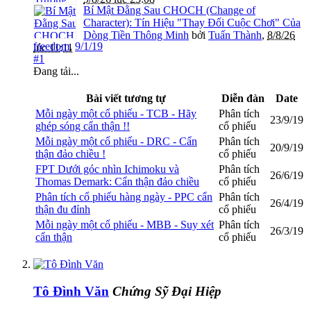
Bí Mật Đằng Sau CHOCH (Change of
Character): Tín Hiệu "Thay Đổi Cuộc Chơi" Của
Dòng Tiền Thông Minh
bởi
Tuấn Thành
,
8/8/26
freedom
,
9/1/19
lúc 11:11
#1
Đang tải...
Bài viết tương tự
Diễn đàn
Date
Mỗi ngày một cổ phiếu - TCB - Hãy
Phân tích
23/9/19
ghép sóng cẩn thận !!
cổ phiếu
Mỗi ngày một cổ phiếu - DRC - Cẩn
Phân tích
20/9/19
thận đảo chiều !
cổ phiếu
FPT Dưới góc nhìn Ichimoku và
Phân tích
26/6/19
Thomas Demark: Cẩn thận đảo chiều
cổ phiếu
Phân tích cổ phiếu hàng ngày - PPC cẩn
Phân tích
26/4/19
thận đu đỉnh
cổ phiếu
Mỗi ngày một cổ phiếu - MBB - Suy xét
Phân tích
26/3/19
cẩn thận
cổ phiếu
Tô Đình Văn
Chứng Sỹ Đại Hiệp