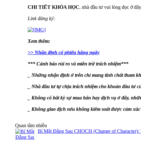
CHI TIẾT KHÓA HỌC
, nhà đầu tư vui lòng đọc ở đâ
Link đăng ký:
Xem thêm:
>> Nhận định cố phiếu hằng ngày
*** Cảnh báo rủi ro và miễn trừ trách nhiệm***
_ Những nhận định ở trên chỉ mang tính chất tham kh
_ Nhà đầu tư tự chịu trách nhiệm cho khoản đầu tư c
_ Không có bất kỳ sự mua bán hay dịch vụ ở đây, nhữn
_ Không giao dịch nếu không kiểm soát được cảm xúc v
Quan tâm nhiều
Bí Mật Đằng Sau CHOCH (Change of Character): 