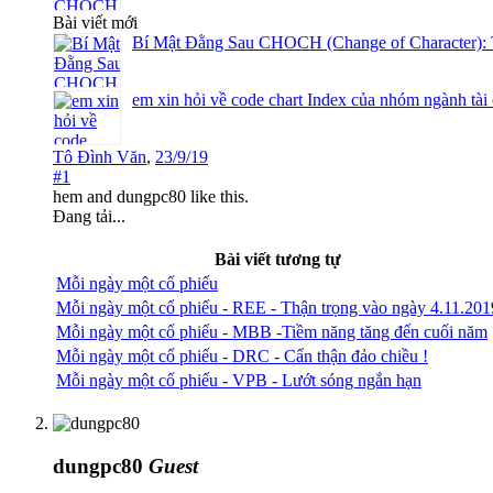
Bài viết mới
Bí Mật Đằng Sau CHOCH (Change of Character): 
em xin hỏi về code chart Index của nhóm ngành tài
Tô Đình Văn
,
23/9/19
#1
hem
and
dungpc80
like this.
Đang tải...
Bài viết tương tự
Mỗi ngày một cổ phiếu
Mỗi ngày một cổ phiếu - REE - Thận trọng vào ngày 4.11.201
Mỗi ngày một cổ phiếu - MBB -Tiềm năng tăng đến cuối năm
Mỗi ngày một cổ phiếu - DRC - Cẩn thận đảo chiều !
Mỗi ngày một cổ phiếu - VPB - Lướt sóng ngắn hạn
dungpc80
Guest