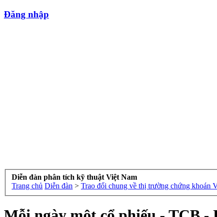
Đăng nhập
Diễn đàn phân tích kỹ thuật Việt Nam
Trang chủ
Diễn đàn
>
Trao đổi chung về thị trường chứng khoán 
Mỗi ngày một cổ phiếu - TCB - 