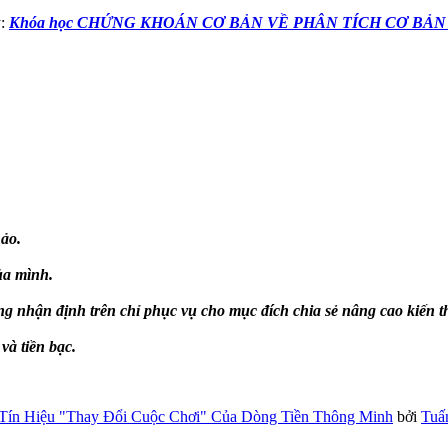
y:
Khóa học CHỨNG KHOÁN CƠ BẢN VỀ PHÂN TÍCH CƠ BẢN
ảo.
ủa mình.
g nhận định trên chỉ phục vụ cho mục đích chia sẻ nâng cao kiến 
à tiền bạc.
Tín Hiệu "Thay Đổi Cuộc Chơi" Của Dòng Tiền Thông Minh
bởi
Tuấ