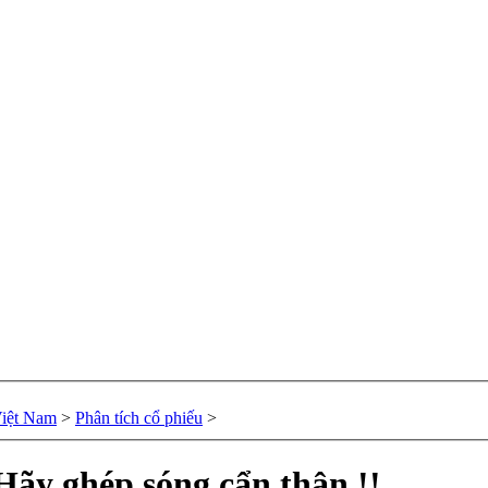
Việt Nam
>
Phân tích cổ phiếu
>
Hãy ghép sóng cẩn thận !!