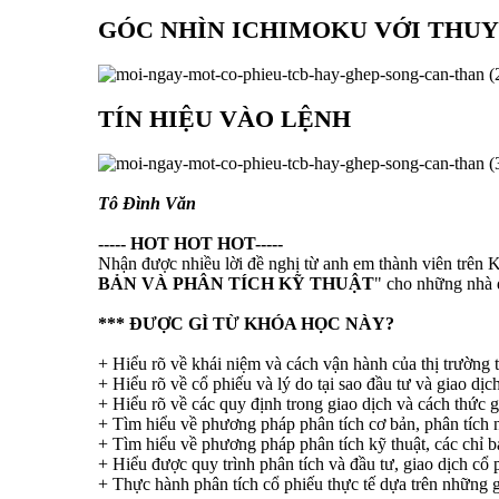
GÓC NHÌN ICHIMOKU VỚI THUY
TÍN HIỆU VÀO LỆNH
Tô Đình Văn
----- HOT HOT HOT-----
Nhận được nhiều lời đề nghị từ anh em thành viên trên 
BẢN VÀ PHÂN TÍCH KỸ THUẬT
" cho những nhà đ
*** ĐƯỢC GÌ TỪ KHÓA HỌC NÀY?
+ Hiểu rõ về khái niệm và cách vận hành của thị trường 
+ Hiểu rõ về cổ phiếu và lý do tại sao đầu tư và giao dịc
+ Hiểu rõ về các quy định trong giao dịch và cách thức g
+ Tìm hiểu về phương pháp phân tích cơ bản, phân tích n
+ Tìm hiểu về phương pháp phân tích kỹ thuật, các chỉ b
+ Hiểu được quy trình phân tích và đầu tư, giao dịch cổ
+ Thực hành phân tích cổ phiếu thực tế dựa trên những g