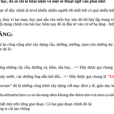
ọc, đa số chỉ là khái niệm và một số thuật ngữ cần phải nhớ.
hực tế đây chính là level khiến nhiều người rớt nhất bởi có quá nhiều k
, thay vì lan man, học quá sâu vào môn học nào đó thì hãy tập trung 
nội dung chính của bài học hôm nay đó là đầu tư vào cơ sở hạ tầng - Infr
ẦNG:
ự án công cộng như xây dựng cầu, đường, trường, trạm còn những dự 
e đó là :
dựng những cây cầu, đường xá, hầm, sân bay... => Đây được gọi chung
áy nước, các đường ống dẫn khí đốt... => Đây được gọi chung là
"Uti
ructure" đó là những công trình xây dựng với mục đích y tế, giáo dục hoặc
biệt dựa trên từng giai đoạn. Có hai giai đoạn chính đó là:
g ta cải tạo chúng