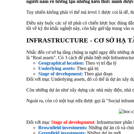
người nắm rõ tường tận những kiến thức mình được h
Tuy nhiên không phải vì thế mà level 1 được coi là dễ, t
Điều này buộc các sỹ tử phải có chiến lược học đúng đắn
tôi về kỳ thi khắc nghiệt này, còn bây giờ tập trung vào 
INFRASTRUCTURE - CƠ SỞ HẠ T
Nhắc đến cơ sở hạ tầng chúng ta nghĩ ngay đến những d
là "Real assets". Có 3 cách để phân biệt một Infrastructur
Geographical location:
Theo vị trí địa lý
Underlying assets:
Theo giá trị
Stage of development:
Theo giai đoạn
Đối với mục Underlying assets, đó có thể là dự án xây 
Còn những dự án như xây dựng các nhà máy điện, nhà m
Ngoài ra, còn có một loại nữa được gọi là "Social infrast
Đối với mục
Stage of development
:
Infrastructure phân 
Brownfield investments:
Những dự án cũ và chún
Greenfield investments:
Những dự án mới