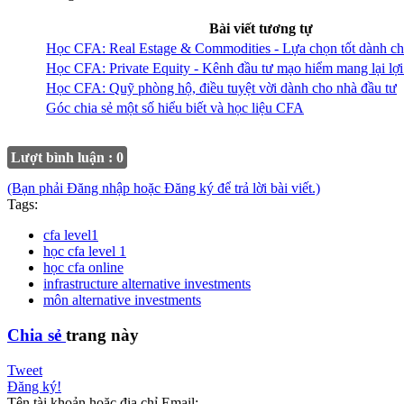
Bài viết tương tự
Học CFA: Real Estage & Commodities - Lựa chọn tốt dành ch
Học CFA: Private Equity - Kênh đầu tư mạo hiểm mang lại lợ
Học CFA: Quỹ phòng hộ, điều tuyệt vời dành cho nhà đầu tư
Góc chia sẻ một số hiểu biết và học liệu CFA
Lượt bình luận : 0
(Bạn phải Đăng nhập hoặc Đăng ký để trả lời bài viết.)
Tags:
cfa level1
học cfa level 1
học cfa online
infrastructure alternative investments
môn alternative investments
Chia sẻ
trang này
Tweet
Đăng ký!
Tên tài khoản hoặc địa chỉ Email: