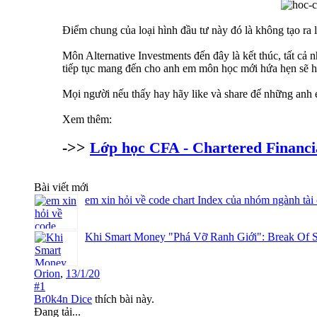
Điểm chung của loại hình đầu tư này đó là không tạo ra 
Môn Alternative Investments đến đây là kết thúc, tất cả nh
tiếp tục mang đến cho anh em môn học mới hứa hẹn sẽ h
Mọi người nếu thấy hay hãy like và share để những anh 
Xem thêm:
->>
Lớp học CFA - Chartered Financi
Bài viết mới
em xin hỏi về code chart Index của nhóm ngành tài
Khi Smart Money "Phá Vỡ Ranh Giới": Break Of S
Orion
,
13/1/20
#1
Br0k4n Dice
thích bài này.
Đang tải...