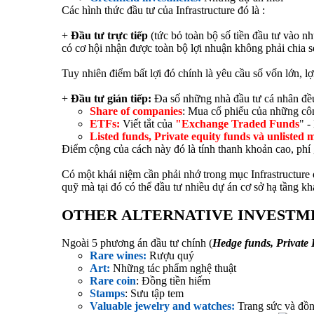
Các hình thức đầu tư của Infrastructure đó là :
+
Đầu tư trực tiếp
(tức bỏ toàn bộ số tiền đầu tư vào 
có cơ hội nhận được toàn bộ lợi nhuận không phải chia sẻ
Tuy nhiên điểm bất lợi đó chính là yêu cầu số vốn lớn, l
+
Đầu tư gián tiếp:
Đa số những nhà đầu tư cá nhân đều 
Share of companies
: Mua cổ phiếu của những cô
ETFs:
Viết tắt của
"Exchange Traded Funds
" -
Listed funds, Private equity funds và unlisted 
Điểm cộng của cách này đó là tính thanh khoản cao, phí 
Có một khái niệm cần phải nhớ trong mục Infrastructure
quỹ mà tại đó có thể đầu tư nhiều dự án cơ sở hạ tầng kh
OTHER ALTERNATIVE INVESTME
Ngoài 5 phương án đầu tư chính (
Hedge funds, Private 
Rare wines:
Rượu quý
Art:
Những tác phẩm nghệ thuật
Rare coin
: Đồng tiền hiếm
Stamps
: Sưu tập tem
Valuable jewelry and watches:
Trang sức và đồng