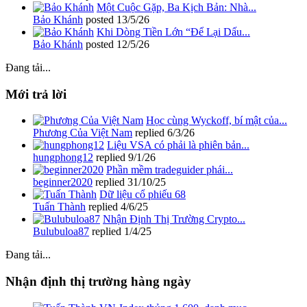
Một Cuộc Gặp, Ba Kịch Bản: Nhà...
Bảo Khánh
posted
13/5/26
Khi Dòng Tiền Lớn “Để Lại Dấu...
Bảo Khánh
posted
12/5/26
Đang tải...
Mới trả lời
Học cùng Wyckoff, bí mật của...
Phương Của Việt Nam
replied
6/3/26
Liệu VSA có phải là phiên bản...
hungphong12
replied
9/1/26
Phần mềm tradeguider phái...
beginner2020
replied
31/10/25
Dữ liệu cổ phiếu 68
Tuấn Thành
replied
4/6/25
Nhận Định Thị Trường Crypto...
Bulubuloa87
replied
1/4/25
Đang tải...
Nhận định thị trường hàng ngày