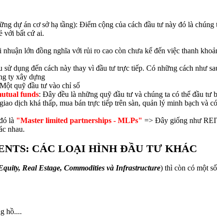
những dự án cơ sở hạ tầng): Điểm cộng của cách đầu tư này đó là chúng
 với bất cứ ai.
ợi nhuận lớn đồng nghĩa với rủi ro cao còn chưa kể đến việc thanh khoản
sử dụng đến cách này thay vì đầu tư trực tiếp. Có những cách như sa
ng ty xây dựng
 Một quỹ đầu tư vào chỉ số
mutual funds
: Đây đều là những quỹ đầu tư và chúng ta có thể đầu tư
giao dịch khá thấp, mua bán trực tiếp trên sàn, quản lý minh bạch và c
 đó là
"Master limited partnerships - MLPs"
=> Đây giống như REITs
ác nhau.
NTS: CÁC LOẠI HÌNH ĐẦU TƯ KHÁC
Equity, Real Estage, Commodities và Infrastructure
) thì còn có một số
 hồ....