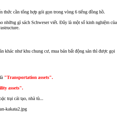
iến thức cần tổng hợp gói gọn trong vòng 6 tiếng đồng hồ.
vào những gì sách Schweser viết. Đây là một số kinh nghiệm của
astructure.
án khác như khu chung cư, mua bán bất động sản thì được gọi
 là
"Transportation assets".
lity assets".
 trại cải tạo, nhà tù...