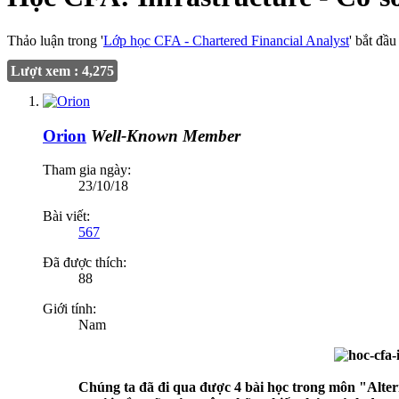
Thảo luận trong '
Lớp học CFA - Chartered Financial Analyst
' bắt đầ
Lượt xem : 4,275
Orion
Well-Known Member
Tham gia ngày:
23/10/18
Bài viết:
567
Đã được thích:
88
Giới tính:
Nam
Chúng ta đã đi qua được 4 bài học trong môn "Alterna