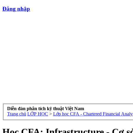
Đăng nhập
Diễn đàn phân tích kỹ thuật Việt Nam
Trang chủ
LỚP HỌC
>
Lớp học CFA - Chartered Financial Analy
Học CFA: Infrastructure - Cơ sở