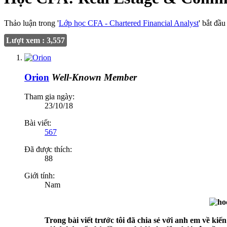
Thảo luận trong '
Lớp học CFA - Chartered Financial Analyst
' bắt đầ
Lượt xem : 3,557
Orion
Well-Known Member
Tham gia ngày:
23/10/18
Bài viết:
567
Đã được thích:
88
Giới tính:
Nam
Trong bài viết trước tôi đã chia sẻ với anh em về kiế