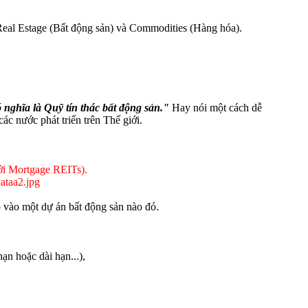
à Real Estage (Bất động sản) và Commodities (Hàng hóa).
ó nghĩa là Quỹ tín thác bất động sản."
Hay nói một cách dễ
ác nước phát triển trên Thế giới.
với Mortgage REITs).
ếp vào một dự án bất động sản nào đó.
n hoặc dài hạn...),