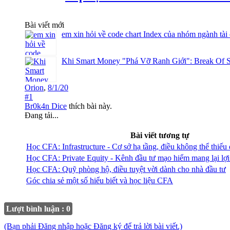
Bài viết mới
em xin hỏi về code chart Index của nhóm ngành tài
Khi Smart Money "Phá Vỡ Ranh Giới": Break Of S
Orion
,
8/1/20
#1
Br0k4n Dice
thích bài này.
Đang tải...
Bài viết tương tự
Học CFA: Infrastructure - Cơ sở hạ tầng, điều không thể thiếu
Học CFA: Private Equity - Kênh đầu tư mạo hiểm mang lại lợ
Học CFA: Quỹ phòng hộ, điều tuyệt vời dành cho nhà đầu tư
Góc chia sẻ một số hiểu biết và học liệu CFA
Lượt bình luận : 0
(Bạn phải Đăng nhập hoặc Đăng ký để trả lời bài viết.)