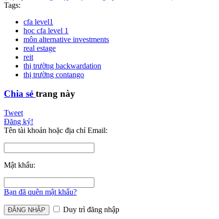
Tags:
cfa level1
học cfa level 1
môn alternative investments
real estage
reit
thị trường backwardation
thị trường contango
Chia sẻ
trang này
Tweet
Đăng ký!
Tên tài khoản hoặc địa chỉ Email:
Mật khẩu:
Bạn đã quên mật khẩu?
Duy trì đăng nhập