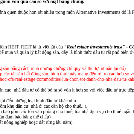
 nguồn vốn quá cao so với mặt bằng chung.
i hình quen thuộc hơn rất nhiều trong môn Alternative Investments đó l
iệm REIT. REIT là từ viết tắt của
"Real estage investments trust" - C
 mua và quản lý bất động sản, đây là hình thức đầu tư rất phổ biến ở c
 sản bằng cách mua những chứng chỉ quỹ và thu lợi nhuận tại đó)
p các tài sản bất động sản, hình thức này mang đến rủi ro cao hơn so 
 cao, nhà đầu tư có thể bỏ ra số vốn ít hơn so với việc đầu tư trực ti
ghĩ đến những loại hình đầu tư khác như:
m khu dân cư, nhà ở, các căn hộ cho thuê...),
 bao gồm các tòa văn phòng cho thuê, tòa nhà dịch vụ cho thuê ngắn hạ
n đảm bảo bằng thế chấp)
t nông nghiệp hoặc đất rừng lâu năm).