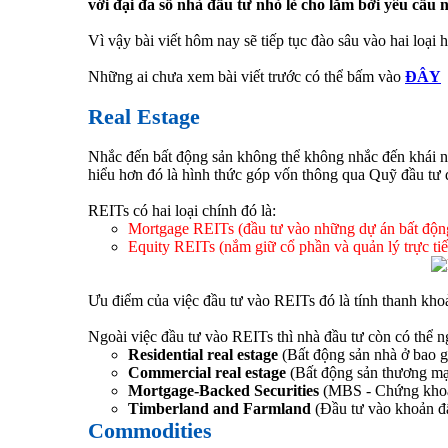
với đại đa số nhà đầu tư nhỏ lẻ cho lắm bởi yêu cầu
Vì vậy bài viết hôm nay sẽ tiếp tục đào sâu vào hai loạ
Những ai chưa xem bài viết trước có thể bấm vào
ĐÂY
Real Estage
Nhắc đến bất động sản không thể không nhắc đến khái n
hiểu hơn đó là hình thức góp vốn thông qua Quỹ đầu tư để
REITs có hai loại chính đó là:
Mortgage REITs (đầu tư vào những dự án bất động
Equity REITs (nắm giữ cổ phần và quản lý trực tiế
Ưu điểm của việc đầu tư vào REITs đó là tính thanh khoản
Ngoài việc đầu tư vào REITs thì nhà đầu tư còn có thể n
Residential real estage
(Bất động sản nhà ở bao gồ
Commercial real estage
(Bất động sản thương mại
Mortgage-Backed Securities
(MBS - Chứng khoá
Timberland and Farmland
(Đầu tư vào khoản đấ
Commodities