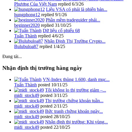
Phương Của Việt Nam
replied
6/3/26
Liệu VSA có phải là phiên bản...
hungphong12
replied
9/1/26
Phần mềm tradeguider phái...
beginner2020
replied
31/10/25
Dữ liệu cổ phiếu 68
Tuấn Thành
replied
4/6/25
Nhận Định Thị Trường Crypto...
Bulubuloa87
replied
1/4/25
Đang tải...
Nhận định thị trường hàng ngày
VN-Index thủng 1.600, danh mục...
Tuấn Thành
posted
10/11/25
Tôi không lo thị trường giảm –...
midi_stock49
posted
3/11/25
Thị trường chứng khoán tuần...
midi_stock49
posted
2/11/25
Bức tranh chứng khoán ngày...
midi_stock49
posted
28/10/25
Nhận định thị trường: Khi vùng...
midi_stock49
posted
22/10/25