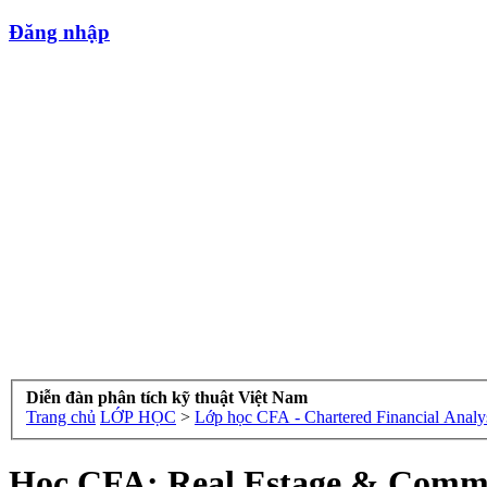
Đăng nhập
Diễn đàn phân tích kỹ thuật Việt Nam
Trang chủ
LỚP HỌC
>
Lớp học CFA - Chartered Financial Analy
Học CFA: Real Estage & Commod