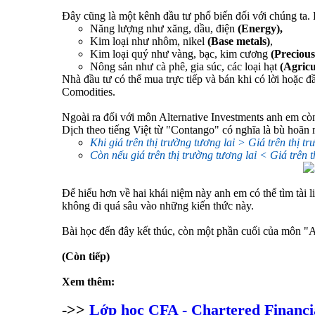
Đây cũng là một kênh đầu tư phổ biến đối với chúng ta. 
Năng lượng như xăng, dầu, điện
(Energy),
Kim loại như nhôm, nikel
(Base metals)
,
Kim loại quý như vàng, bạc, kim cương
(Precious
Nông sản như cà phê, gia súc, các loại hạt
(Agricu
Nhà đầu tư có thể mua trực tiếp và bán khi có lời hoặc đ
Comodities.
Ngoài ra đối với môn Alternative Investments anh em cò
Dịch theo tiếng Việt từ "Contango" có nghĩa là bù hoãn 
Khi giá trên thị trường tương lai > Giá trên thị 
Còn nếu giá trên thị trường tương lai < Giá trên 
Để hiểu hơn về hai khái niệm này anh em có thể tìm tài 
không đi quá sâu vào những kiến thức này.
Bài học đến đây kết thúc, còn một phần cuối của môn "Alt
(Còn tiếp)
Xem thêm:
->>
Lớp học CFA - Chartered Financi