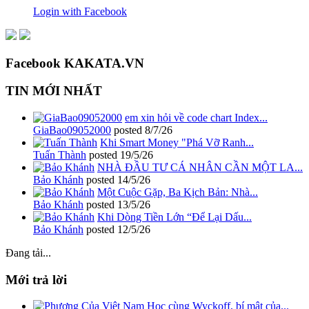
Login with Facebook
Facebook KAKATA.VN
TIN MỚI NHẤT
em xin hỏi về code chart Index...
GiaBao09052000
posted
8/7/26
Khi Smart Money "Phá Vỡ Ranh...
Tuấn Thành
posted
19/5/26
NHÀ ĐẦU TƯ CÁ NHÂN CẦN MỘT LA...
Bảo Khánh
posted
14/5/26
Một Cuộc Gặp, Ba Kịch Bản: Nhà...
Bảo Khánh
posted
13/5/26
Khi Dòng Tiền Lớn “Để Lại Dấu...
Bảo Khánh
posted
12/5/26
Đang tải...
Mới trả lời
Học cùng Wyckoff, bí mật của...