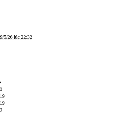
9/5/26 lúc 22:32
e
20
/19
/19
19