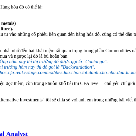
Hàng hóa đó có thể là:
 metals)
lture).
ầu tư vào những cổ phiếu liên quan đến hàng hóa đó, cũng có thể đầu t
n phải nhớ đến hai khái niệm rất quan trọng trong phần Commodities n
mua và ngược lại đó là bù hoãn bán.
trường hôm nay thì thị trường đó được gọi là "Contango".
thị trường hôm nay thì đó gọi là "Backwardation".
liệu đọc thêm, còn trong khuôn khổ bài thi CFA level 1 chủ yếu chỉ giớ
ernative Investments" tôi sẽ chia sẻ với anh em trong những bài viết t
al Analyst