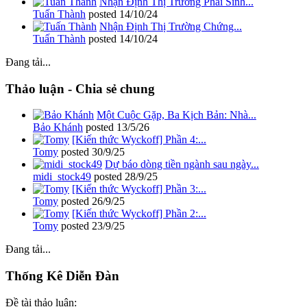
Nhận Định Thị Trường Phái Sinh...
Tuấn Thành
posted
14/10/24
Nhận Định Thị Trường Chứng...
Tuấn Thành
posted
14/10/24
Đang tải...
Thảo luận - Chia sẻ chung
Một Cuộc Gặp, Ba Kịch Bản: Nhà...
Bảo Khánh
posted
13/5/26
[Kiến thức Wyckoff] Phần 4:...
Tomy
posted
30/9/25
Dự báo dòng tiền ngành sau ngày...
midi_stock49
posted
28/9/25
[Kiến thức Wyckoff] Phần 3:...
Tomy
posted
26/9/25
[Kiến thức Wyckoff] Phần 2:...
Tomy
posted
23/9/25
Đang tải...
Thống Kê Diễn Đàn
Đề tài thảo luận: