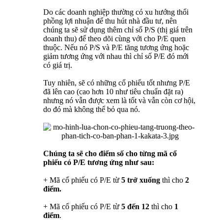
Do các doanh nghiệp thường có xu hướng thổi
phồng lợi nhuận để thu hút nhà đầu tư, nên
chúng ta sẽ sử dụng thêm chỉ số P/S (thị giá trên
doanh thu) để theo dõi cùng với cho P/E quen
thuộc. Nếu nó P/S và P/E tăng tương ứng hoặc
giảm tương ứng với nhau thì chỉ số P/E đó mới
có giá trị.
Tuy nhiên, sẽ có những cổ phiếu tốt nhưng P/E
đã lên cao (cao hơn 10 như tiêu chuẩn đặt ra)
nhưng nó vẫn được xem là tốt và vẫn còn cơ hội,
do đó mà không thể bỏ qua nó.
Chúng ta sẽ cho điểm số cho từng mã cổ
phiếu có P/E tương ứng như sau:
+ Mã cổ phiếu có P/E từ
5 trở xuống
thì cho
2
điểm.
+ Mã cổ phiếu có P/E từ
5 đến 12
thì cho
1
điểm
.