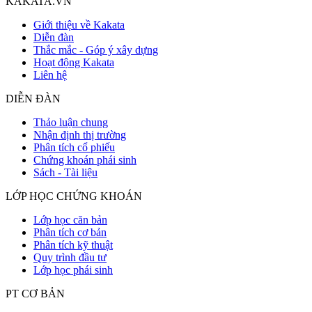
KAKATA.VN
Giới thiệu về Kakata
Diễn đàn
Thắc mắc - Góp ý xây dựng
Hoạt động Kakata
Liên hệ
DIỄN ĐÀN
Thảo luận chung
Nhận định thị trường
Phân tích cổ phiếu
Chứng khoán phái sinh
Sách - Tài liệu
LỚP HỌC CHỨNG KHOÁN
Lớp học căn bản
Phân tích cơ bản
Phân tích kỹ thuật
Quy trình đầu tư
Lớp học phái sinh
PT CƠ BẢN