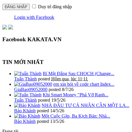
Duy trì đăng nhập
Login with Facebook
Facebook KAKATA.VN
TIN MỚI NHẤT
Bí Mật Đằng Sau CHOCH (Change...
Tuấn Thành
posted
Hôm qua, lúc 11:11
em xin hỏi về code chart Index...
GiaBao09052000
posted
8/7/26
Khi Smart Money "Phá Vỡ Ranh...
Tuấn Thành
posted
19/5/26
NHÀ ĐẦU TƯ CÁ NHÂN CẦN MỘT LA...
Bảo Khánh
posted
14/5/26
Một Cuộc Gặp, Ba Kịch Bản: Nhà...
Bảo Khánh
posted
13/5/26
Đang tải...