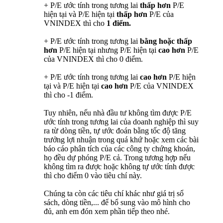
+ P/E ước tính trong tương lai
thấp hơn
P/E
hiện tại và P/E hiện tại
thấp hơn
P/E của
VNINDEX thì cho
1 điểm.
+ P/E ước tính trong tương lai
bằng hoặc thấp
hơn
P/E hiện tại nhưng P/E hiện tại
cao hơn
P/E
của VNINDEX thì cho 0 điểm.
+ P/E ước tính trong tương lai
cao hơn
P/E hiện
tại và P/E hiện tại
cao hơn
P/E của VNINDEX
thì cho -1 điểm.
Tuy nhiên, nếu nhà đầu tư không tìm được P/E
ước tính trong tương lai của doanh nghiệp thì suy
ra từ dòng tiền, tự ước đoán bằng tốc độ tăng
trưởng lợi nhuận trong quá khứ hoặc xem các bài
báo cáo phân tích của các công ty chứng khoán,
họ đều dự phóng P/E cả. Trong tương hợp nếu
không tìm ra được hoặc không tự ước tính được
thì cho điểm 0 vào tiêu chí này.
Chúng ta còn các tiêu chí khác như giá trị sổ
sách, dòng tiền,... để bổ sung vào mô hình cho
đủ, anh em đón xem phần tiếp theo nhé.