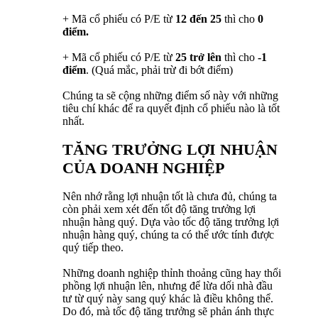
+ Mã cổ phiếu có P/E từ
12 đến 25
thì cho
0
điểm.
+ Mã cổ phiếu có P/E từ
25 trở lên
thì cho
-1
điểm
. (Quá mắc, phải trừ đi bớt điểm)
Chúng ta sẽ cộng những điểm số này với những
tiêu chí khác để ra quyết định cổ phiếu nào là tốt
nhất.
TĂNG TRƯỞNG LỢI NHUẬN
CỦA DOANH NGHIỆP
Nên nhớ rằng lợi nhuận tốt là chưa đủ, chúng ta
còn phải xem xét đến tốt độ tăng trưởng lợi
nhuận hàng quý. Dựa vào tốc độ tăng trưởng lợi
nhuận hàng quý, chúng ta có thể ước tính được
quý tiếp theo.
Những doanh nghiệp thỉnh thoảng cũng hay thổi
phồng lợi nhuận lên, nhưng để lừa dối nhà đầu
tư từ quý này sang quý khác là điều không thể.
Do đó, mà tốc độ tăng trưởng sẽ phản ánh thực