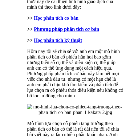
thức này để cải thiện tình hình giao dịch của
mình thì theo link dưới đây:
>>
Học phân tích cơ bản
>>
Phương pháp phân tích cơ bản
>>
Học phân tích kỹ thuật
Hôm nay tôi sẽ chia sẻ với anh em một mô hình
phân tích cơ bản cổ phiếu hẳn hoi bao gồm
những biến số cụ thể và điều kiện cụ thể giúp
anh em có thể ứng dụng một cách hiệu quả.
Phương pháp phân tích cơ bản này làm hết mọi
việc cho nhà đầu tư, nhưng có một hạn chế là
anh em phải chịu khó tìm kiếm và phân tích để
lựa chọn ra cổ phiếu thỏa điều kiện nếu không có
bộ lọc tự động cho mình.
Mô hình lựa chọn cổ phiếu tăng trưởng theo
phân tích cơ bản có thể là rất dài nên tôi sẽ chia
bài viết này ra làm nhiều phần khác nhau. Anh