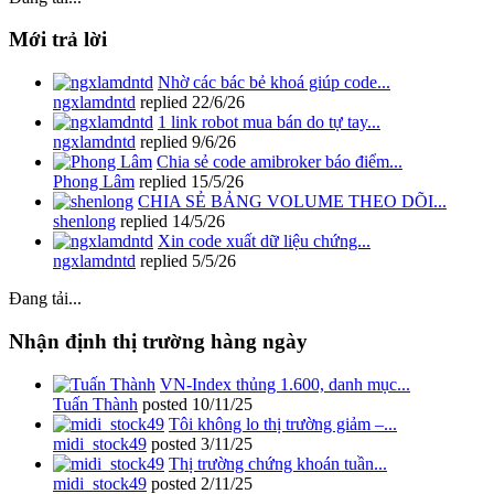
Mới trả lời
Nhờ các bác bẻ khoá giúp code...
ngxlamdntd
replied
22/6/26
1 link robot mua bán do tự tay...
ngxlamdntd
replied
9/6/26
Chia sẻ code amibroker báo điểm...
Phong Lâm
replied
15/5/26
CHIA SẺ BẢNG VOLUME THEO DÕI...
shenlong
replied
14/5/26
Xin code xuất dữ liệu chứng...
ngxlamdntd
replied
5/5/26
Đang tải...
Nhận định thị trường hàng ngày
VN-Index thủng 1.600, danh mục...
Tuấn Thành
posted
10/11/25
Tôi không lo thị trường giảm –...
midi_stock49
posted
3/11/25
Thị trường chứng khoán tuần...
midi_stock49
posted
2/11/25