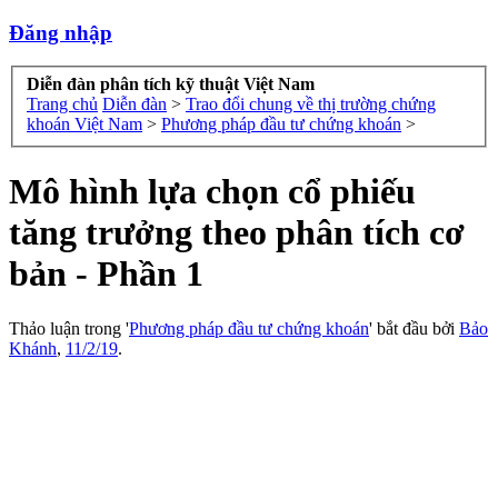
Đăng nhập
Diễn đàn phân tích kỹ thuật Việt Nam
Trang chủ
Diễn đàn
>
Trao đổi chung về thị trường chứng
khoán Việt Nam
>
Phương pháp đầu tư chứng khoán
>
Mô hình lựa chọn cổ phiếu
tăng trưởng theo phân tích cơ
bản - Phần 1
Thảo luận trong '
Phương pháp đầu tư chứng khoán
' bắt đầu bởi
Bảo
Khánh
,
11/2/19
.