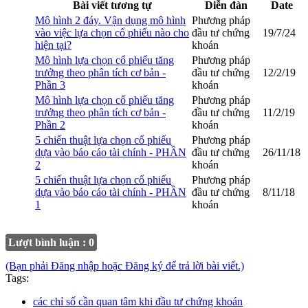
Bài viết tương tự
Diễn đàn
Date
Mô hình 2 đáy. Vận dụng mô hình
Phương pháp
vào việc lựa chọn cổ phiếu nào cho
đầu tư chứng
19/7/24
hiện tại?
khoán
Mô hình lựa chọn cổ phiếu tăng
Phương pháp
trưởng theo phân tích cơ bản -
đầu tư chứng
12/2/19
Phần 3
khoán
Mô hình lựa chọn cổ phiếu tăng
Phương pháp
trưởng theo phân tích cơ bản -
đầu tư chứng
11/2/19
Phần 2
khoán
5 chiến thuật lựa chọn cổ phiếu
Phương pháp
dựa vào báo cáo tài chính - PHẦN
đầu tư chứng
26/11/18
2
khoán
5 chiến thuật lựa chọn cổ phiếu
Phương pháp
dựa vào báo cáo tài chính - PHẦN
đầu tư chứng
8/11/18
1
khoán
Lượt bình luận : 0
(Bạn phải Đăng nhập hoặc Đăng ký để trả lời bài viết.)
Tags:
các chỉ số cần quan tâm khi đầu tư chứng khoán