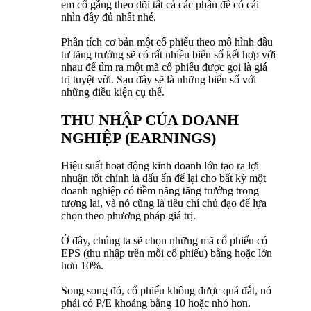
em cố gắng theo dõi tất cả các phần để có cái
nhìn đầy đủ nhất nhé.
Phân tích cơ bản một cổ phiếu theo mô hình đầu
tư tăng trưởng sẽ có rất nhiều biến số kết hợp với
nhau để tìm ra một mã cổ phiếu được gọi là giá
trị tuyệt vời. Sau đây sẽ là những biến số với
những điều kiện cụ thể.
THU NHẬP CỦA DOANH
NGHIỆP (EARNINGS)
Hiệu suất hoạt động kinh doanh lớn tạo ra lợi
nhuận tốt chính là dấu ấn để lại cho bất kỳ một
doanh nghiệp có tiềm năng tăng trưởng trong
tương lai, và nó cũng là tiêu chí chủ đạo để lựa
chọn theo phương pháp giá trị.
Ở đây, chúng ta sẽ chọn những mã cổ phiếu có
EPS (thu nhập trên mỗi cổ phiếu) bằng hoặc lớn
hơn 10%.
Song song đó, cổ phiếu không được quá đắt, nó
phải có P/E khoảng bằng 10 hoặc nhỏ hơn.