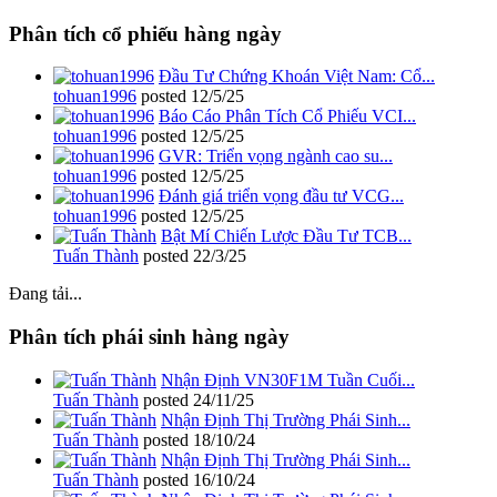
Phân tích cổ phiếu hàng ngày
Đầu Tư Chứng Khoán Việt Nam: Cổ...
tohuan1996
posted
12/5/25
Báo Cáo Phân Tích Cổ Phiếu VCI...
tohuan1996
posted
12/5/25
GVR: Triển vọng ngành cao su...
tohuan1996
posted
12/5/25
Đánh giá triển vọng đầu tư VCG...
tohuan1996
posted
12/5/25
Bật Mí Chiến Lược Đầu Tư TCB...
Tuấn Thành
posted
22/3/25
Đang tải...
Phân tích phái sinh hàng ngày
Nhận Định VN30F1M Tuần Cuối...
Tuấn Thành
posted
24/11/25
Nhận Định Thị Trường Phái Sinh...
Tuấn Thành
posted
18/10/24
Nhận Định Thị Trường Phái Sinh...
Tuấn Thành
posted
16/10/24