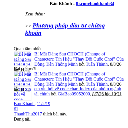
Bảo Khánh -
fb.com/baokhanh34
Xem thêm:
Phương pháp đầu tư chứng
>>
khoán
Quan tâm nhiều
Bí Mật Đằng Sau CHOCH (Change of
Character): Tín Hiệu "Thay Đổi Cuộc Chơi" Của
Dòng Tiền Thông Minh
bởi
Tuấn Thành
,
8/8/26
Bài viết mới
lúc 11:11
Bí Mật Đằng Sau CHOCH (Change of
Character): Tín Hiệu "Thay Đổi Cuộc Chơi" Của
Dòng Tiền Thông Minh
bởi
Tuấn Thành
,
8/8/26
em xin hỏi về code chart Index của nhóm ngành
lúc 11:11
tài chính
bởi
GiaBao09052000
,
8/7/26 lúc 10:21
Bảo Khánh
,
11/2/19
#1
ThanhThu2017
thích bài này.
Đang tải...