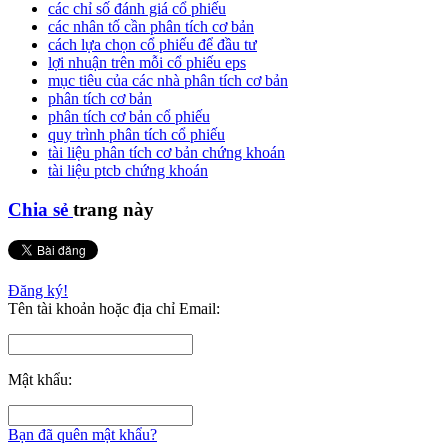
các chỉ số đánh giá cổ phiếu
các nhân tố cần phân tích cơ bản
cách lựa chọn cổ phiếu để đầu tư
lợi nhuận trên mỗi cổ phiếu eps
mục tiêu của các nhà phân tích cơ bản
phân tích cơ bản
phân tích cơ bản cổ phiếu
quy trình phân tích cổ phiếu
tài liệu phân tích cơ bản chứng khoán
tài liệu ptcb chứng khoán
Chia sẻ
trang này
Đăng ký!
Tên tài khoản hoặc địa chỉ Email:
Mật khẩu:
Bạn đã quên mật khẩu?