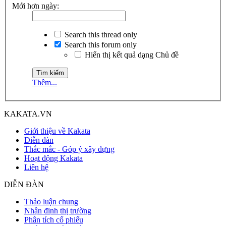
Mới hơn ngày:
Search this thread only
Search this forum only
Hiển thị kết quả dạng Chủ đề
Thêm...
KAKATA.VN
Giới thiệu về Kakata
Diễn đàn
Thắc mắc - Góp ý xây dựng
Hoạt động Kakata
Liên hệ
DIỄN ĐÀN
Thảo luận chung
Nhận định thị trường
Phân tích cổ phiếu