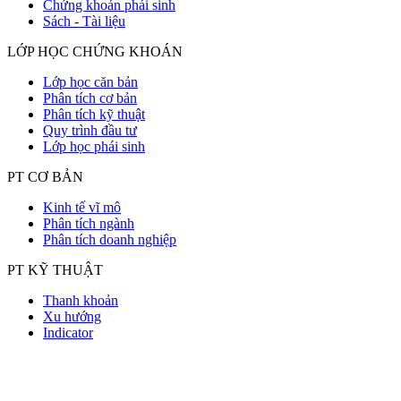
Chứng khoán phái sinh
Sách - Tài liệu
LỚP HỌC CHỨNG KHOÁN
Lớp học căn bản
Phân tích cơ bản
Phân tích kỹ thuật
Quy trình đầu tư
Lớp học phái sinh
PT CƠ BẢN
Kinh tế vĩ mô
Phân tích ngành
Phân tích doanh nghiệp
PT KỸ THUẬT
Thanh khoản
Xu hướng
Indicator