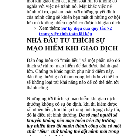
mỗi khi giao dịch cả, kiểm soát rủi ro không có
nghĩa với việc né tránh nó. Mặt khác việc né
tránh rủi ro, quá an toàn với những quyết định
của mình cũng sẽ khiến bạn mất đi những cơ hội
lớn mà không nhiều người có được khi giao dịch.
Xem thêm:
Sự kỳ diệu của quy tắc 72
trong việc tính toán lãi kép
NHÀ ĐẦU TƯ THÍCH SỰ
MẠO HIỂM KHI GIAO DỊCH
Đàn ông luôn có "máu liều" và một phần nào đó
thích sự rủi ro, mạo hiểm để đạt được thành quả
lớn. Chúng ta khác người phụ nữ ở điểm này,
đàn ông thường có tham vọng lớn hơn vì thế họ
sẽ không loại trừ khả năng nào để có thể tiến tới
thành công.
Những người thích sự mạo hiểm khi giao dịch
thường không có sự ổn định, khi thì kiếm được
rất nhiều tiền, khi thì lại trong tình trạng cháy túi,
đó là điều rất bình thường.
Đa số mọi người sẽ
khuyên không nên mạo hiểm trên thị trường
tuy nhiên theo tôi muốn thành công cần có một
chút "liều" chứ không thể đặt mình mãi trong