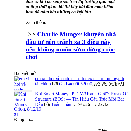
đầu và khi đã sống sót trên thị trường qua một
quãng thời gian dài thì hãy bắt đầu mạo hiểm
hơn để nắm bắt những cơ hội lớn.
Xem thêm:
->>
Charlie Munger khuyên nhà
đầu tư nên tránh xa 3 điều này
nếu không muốn sớm dừng cuộc
chơi
Bài viết mới
em xin hỏi về code chart Index của nhóm ngành
tài chính
bởi
GiaBao09052000
,
8/7/26 lúc 10:21
Khi Smart Money "Phá Vỡ Ranh Giới": Break Of
Structure (BOS) — Tín Hiệu Cấu Trúc Mới Bắt
Đầu
bởi
Tuấn Thành
,
19/5/26 lúc 22:32
Orion
,
8/12/19
#1
Đang tải...
Diễn