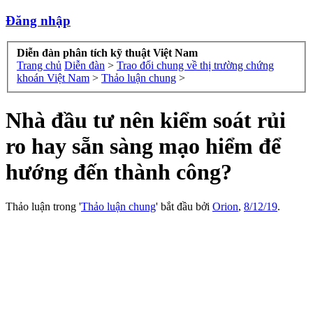
Đăng nhập
Diễn đàn phân tích kỹ thuật Việt Nam
Trang chủ
Diễn đàn
>
Trao đổi chung về thị trường chứng
khoán Việt Nam
>
Thảo luận chung
>
Nhà đầu tư nên kiểm soát rủi
ro hay sẵn sàng mạo hiểm để
hướng đến thành công?
Thảo luận trong '
Thảo luận chung
' bắt đầu bởi
Orion
,
8/12/19
.