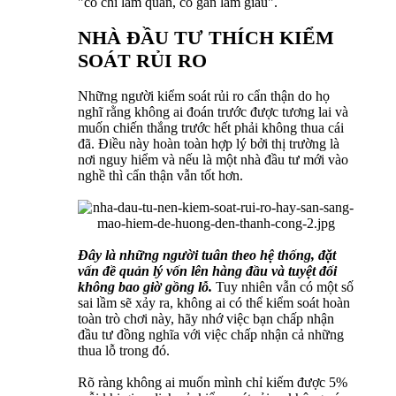
"có chí làm quan, có gan làm giàu".
NHÀ ĐẦU TƯ THÍCH KIỂM
SOÁT RỦI RO
Những người kiểm soát rủi ro cẩn thận do họ
nghĩ rằng không ai đoán trước được tương lai và
muốn chiến thắng trước hết phải không thua cái
đã. Điều này hoàn toàn hợp lý bởi thị trường là
nơi nguy hiểm và nếu là một nhà đầu tư mới vào
nghề thì cẩn thận vẫn tốt hơn.
Đây là những người tuân theo hệ thống, đặt
vấn đề quản lý vốn lên hàng đầu và tuyệt đối
không bao giờ gồng lỗ.
Tuy nhiên vẫn có một số
sai lầm sẽ xảy ra, không ai có thể kiểm soát hoàn
toàn trò chơi này, hãy nhớ việc bạn chấp nhận
đầu tư đồng nghĩa với việc chấp nhận cả những
thua lỗ trong đó.
Rõ ràng không ai muốn mình chỉ kiếm được 5%