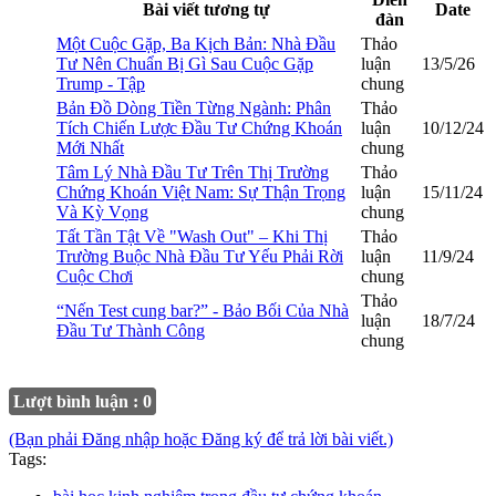
Bài viết tương tự
Date
đàn
Một Cuộc Gặp, Ba Kịch Bản: Nhà Đầu
Thảo
Tư Nên Chuẩn Bị Gì Sau Cuộc Gặp
luận
13/5/26
Trump - Tập
chung
Bản Đồ Dòng Tiền Từng Ngành: Phân
Thảo
Tích Chiến Lược Đầu Tư Chứng Khoán
luận
10/12/24
Mới Nhất
chung
Tâm Lý Nhà Đầu Tư Trên Thị Trường
Thảo
Chứng Khoán Việt Nam: Sự Thận Trọng
luận
15/11/24
Và Kỳ Vọng
chung
Tất Tần Tật Về "Wash Out" – Khi Thị
Thảo
Trường Buộc Nhà Đầu Tư Yếu Phải Rời
luận
11/9/24
Cuộc Chơi
chung
Thảo
“Nến Test cung bar?” - Bảo Bối Của Nhà
luận
18/7/24
Đầu Tư Thành Công
chung
Lượt bình luận : 0
(Bạn phải Đăng nhập hoặc Đăng ký để trả lời bài viết.)
Tags: