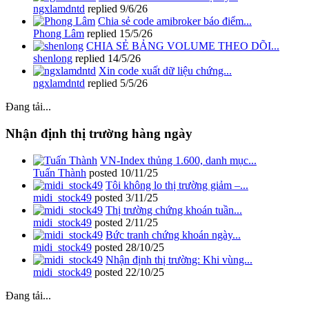
ngxlamdntd
replied
9/6/26
Chia sẻ code amibroker báo điểm...
Phong Lâm
replied
15/5/26
CHIA SẺ BẢNG VOLUME THEO DÕI...
shenlong
replied
14/5/26
Xin code xuất dữ liệu chứng...
ngxlamdntd
replied
5/5/26
Đang tải...
Nhận định thị trường hàng ngày
VN-Index thủng 1.600, danh mục...
Tuấn Thành
posted
10/11/25
Tôi không lo thị trường giảm –...
midi_stock49
posted
3/11/25
Thị trường chứng khoán tuần...
midi_stock49
posted
2/11/25
Bức tranh chứng khoán ngày...
midi_stock49
posted
28/10/25
Nhận định thị trường: Khi vùng...
midi_stock49
posted
22/10/25
Đang tải...