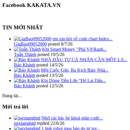
Facebook KAKATA.VN
TIN MỚI NHẤT
em xin hỏi về code chart Index...
GiaBao09052000
posted
8/7/26
Khi Smart Money "Phá Vỡ Ranh...
Tuấn Thành
posted
19/5/26
NHÀ ĐẦU TƯ CÁ NHÂN CẦN MỘT LA...
Bảo Khánh
posted
14/5/26
Một Cuộc Gặp, Ba Kịch Bản: Nhà...
Bảo Khánh
posted
13/5/26
Khi Dòng Tiền Lớn “Để Lại Dấu...
Bảo Khánh
posted
12/5/26
Đang tải...
Mới trả lời
Nhờ các bác bẻ khoá giúp code...
ngxlamdntd
replied
22/6/26
1 link robot mua bán do tự tay...