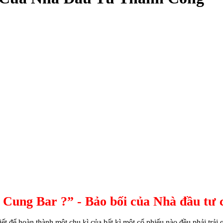
 Cung Bar ?” - Bảo bối của Nhà đầu tư
ết để hoàn thành một chu kì của bất kì một cổ phiếu nào đều phải trải