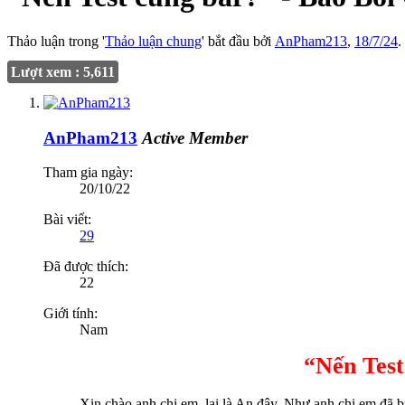
Thảo luận trong '
Thảo luận chung
' bắt đầu bởi
AnPham213
,
18/7/24
.
Lượt xem : 5,611
AnPham213
Active Member
Tham gia ngày:
20/10/22
Bài viết:
29
Đã được thích:
22
Giới tính:
Nam
“Nến Test
Xin chào anh chị em, lại là An đây. Như anh chị em đã bi