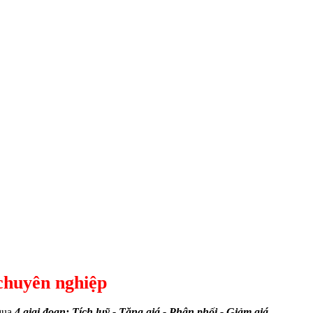
 chuyên nghiệp
 qua
4 giai đoạn: Tích luỹ - Tăng giá - Phân phối - Giảm giá.