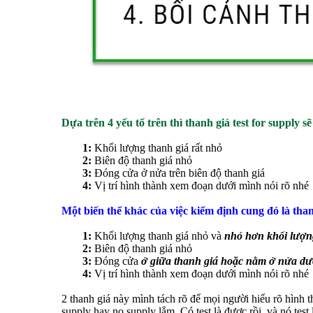
Dựa trên 4 yếu tố trên thì thanh giá test for supply 
1:
Khối lượng thanh giá rất nhỏ
2:
Biên độ thanh giá nhỏ
3:
Đóng cửa ở nửa trên biên độ thanh giá
4:
Vị trí hình thành xem đoạn dưới mình nói rõ nhé​
Một biến thể khác của việc kiểm định cung đó là tha
1:
Khối lượng thanh giá nhỏ và
nhỏ hơn khối lượng
2:
Biên độ thanh giá nhỏ
3:
Đóng cửa
ở giữa thanh giá hoặc nằm ở nửa dướ
4:
Vị trí hình thành xem đoạn dưới mình nói rõ nhé​
2 thanh giá này mình tách rõ để mọi người hiểu rõ hình t
supply hay no supply lắm. Có test là được rồi, và nó test 