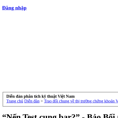
Đăng nhập
Diễn đàn phân tích kỹ thuật Việt Nam
Trang chủ
Diễn đàn
>
Trao đổi chung về thị trường chứng khoán 
“Nến Test cung bar?” - Bảo B