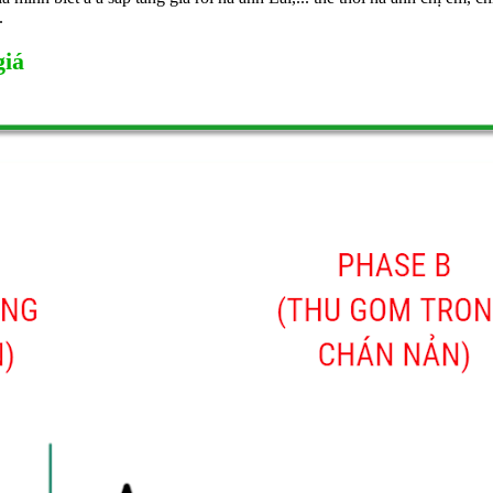
.
giá