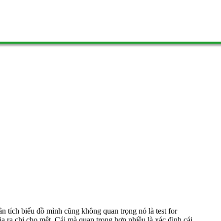
ân tích biểu đồ mình cũng không quan trọng nó là test for
chia ra chi cho mệt. Cái mà quan trọng hơn nhiều là xác định cái