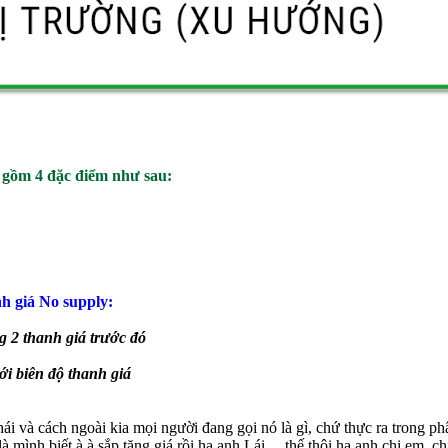
sẽ gồm 4 đặc điểm như sau:
nh giá No supply:
 2 thanh giá trước đó
i biên độ thanh giá
hái và cách ngoài kia mọi người đang gọi nó là gì, chứ thực ra trong ph
là mình biết à à sắp tăng giá rồi ha anh Lái,... thế thôi ha anh chị em, 