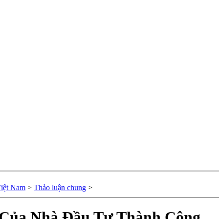
Việt Nam
>
Thảo luận chung
>
ối Của Nhà Đầu Tư Thành Công