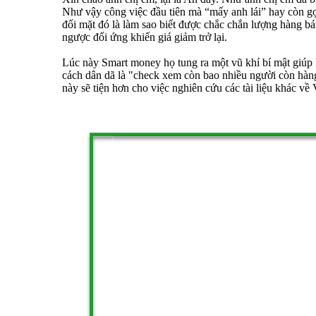
Như vậy công việc đầu tiên mà “mấy anh lái” hay còn gọ
đối mặt đó là làm sao biết được chắc chắn lượng hàng bán 
ngược đối ứng khiến giá giảm trở lại.
Lúc này Smart money họ tung ra một vũ khí bí mật giúp 
cách dân dã là "check xem còn bao nhiều người còn 
này sẽ tiện hơn cho việc nghiên cứu các tài liệu khác 