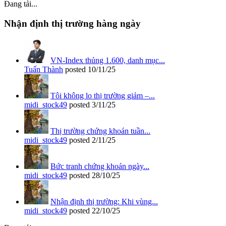
Đang tải...
Nhận định thị trường hàng ngày
VN-Index thủng 1.600, danh mục...
Tuấn Thành
posted
10/11/25
Tôi không lo thị trường giảm –...
midi_stock49
posted
3/11/25
Thị trường chứng khoán tuần...
midi_stock49
posted
2/11/25
Bức tranh chứng khoán ngày...
midi_stock49
posted
28/10/25
Nhận định thị trường: Khi vùng...
midi_stock49
posted
22/10/25