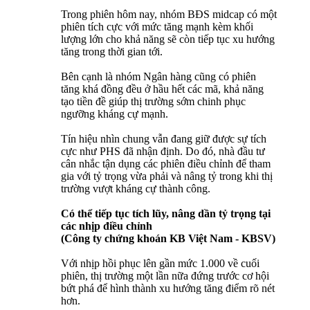
Trong phiên hôm nay, nhóm BĐS midcap có một
phiên tích cực với mức tăng mạnh kèm khối
lượng lớn cho khả năng sẽ còn tiếp tục xu hướng
tăng trong thời gian tới.
Bên cạnh là nhóm Ngân hàng cũng có phiên
tăng khá đồng đều ở hầu hết các mã, khả năng
tạo tiền đề giúp thị trường sớm chinh phục
ngưỡng kháng cự mạnh.
Tín hiệu nhìn chung vẫn đang giữ được sự tích
cực như PHS đã nhận định. Do đó, nhà đầu tư
cân nhắc tận dụng các phiên điều chỉnh để tham
gia với tỷ trọng vừa phải và nâng tỷ trong khi thị
trường vượt kháng cự thành công.
Có thể tiếp tục tích lũy, nâng dần tỷ trọng tại
các nhịp điều chỉnh
(Công ty chứng khoán KB Việt Nam - KBSV)
Với nhịp hồi phục lên gần mức 1.000 về cuối
phiên, thị trường một lần nữa đứng trước cơ hội
bứt phá để hình thành xu hướng tăng điểm rõ nét
hơn.