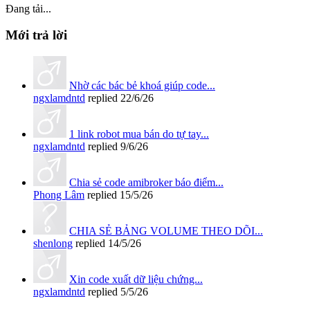
Đang tải...
Mới trả lời
Nhờ các bác bẻ khoá giúp code...
ngxlamdntd
replied
22/6/26
1 link robot mua bán do tự tay...
ngxlamdntd
replied
9/6/26
Chia sẻ code amibroker báo điểm...
Phong Lâm
replied
15/5/26
CHIA SẺ BẢNG VOLUME THEO DÕI...
shenlong
replied
14/5/26
Xin code xuất dữ liệu chứng...
ngxlamdntd
replied
5/5/26