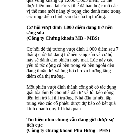
qua vùng kháng cự 1.000-1.005 điểm, có thể
thực hiện mua lại các vị thế đã bán hoặc mở các
vị thế mua mới nâng tỷ trọng cho danh mục trong
các nhịp điều chỉnh sau đó của thị trường.
Cơ hội vượt đỉnh 1.000 điểm đang trở nên
sáng sủa
(Công ty Chứng khoán MB - MBS)
Cơ hội để thị trường vượt đỉnh 1.000 điểm sau 7
tháng chờ đợi đang trở nên sáng sủa và cơ hội
này sẽ dành cho phiên ngày mai. Lúc này các
yếu tố tác động cả bên trong và bên ngoài đều
đang thuận lợi và ủng hộ cho xu hướng tăng
điểm của thị trường.
Một phiên vượt đỉnh thành công sẽ có tác dụng
giải tỏa tâm lý cho nhà đầu tư và lôi kéo dòng
tiền lớn trở lại thị trường. Nhà đầu tư nên tập
trung vào các cổ phiếu được dự báo có kết quả
kinh doanh quý III khả quan.
Tín hiệu nhìn chung vẫn đang giữ được sự
tích cực
(Công ty chứng khoán Phú Hưng - PHS)