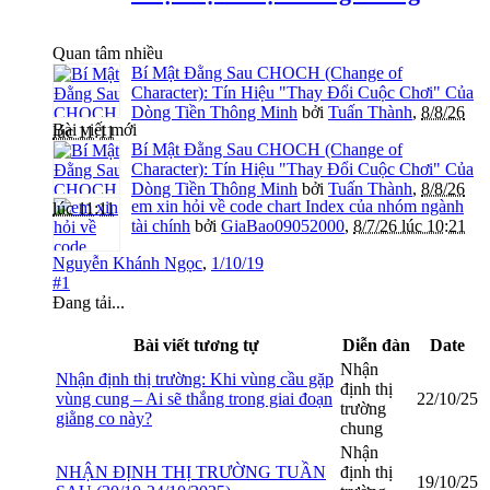
Quan tâm nhiều
Bí Mật Đằng Sau CHOCH (Change of
Character): Tín Hiệu "Thay Đổi Cuộc Chơi" Của
Dòng Tiền Thông Minh
bởi
Tuấn Thành
,
8/8/26
Bài viết mới
lúc 11:11
Bí Mật Đằng Sau CHOCH (Change of
Character): Tín Hiệu "Thay Đổi Cuộc Chơi" Của
Dòng Tiền Thông Minh
bởi
Tuấn Thành
,
8/8/26
em xin hỏi về code chart Index của nhóm ngành
lúc 11:11
tài chính
bởi
GiaBao09052000
,
8/7/26 lúc 10:21
Nguyễn Khánh Ngọc
,
1/10/19
#1
Đang tải...
Bài viết tương tự
Diễn đàn
Date
Nhận
Nhận định thị trường: Khi vùng cầu gặp
định thị
vùng cung – Ai sẽ thắng trong giai đoạn
22/10/25
trường
giằng co này?
chung
Nhận
NHẬN ĐỊNH THỊ TRƯỜNG TUẦN
định thị
19/10/25