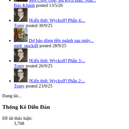
Một Cuộc Gặp, Ba Kịch Bản: Nhà...
Bảo Khánh
posted
13/5/26
[Kiến thức Wyckoff] Phần 4:...
Tomy
posted
30/9/25
Dự báo dòng tiền ngành sau ngày...
midi_stock49
posted
28/9/25
[Kiến thức Wyckoff] Phần 3:...
Tomy
posted
26/9/25
[Kiến thức Wyckoff] Phần 2:...
Tomy
posted
23/9/25
Đang tải...
Thống Kê Diễn Đàn
Đề tài thảo luận:
3,708