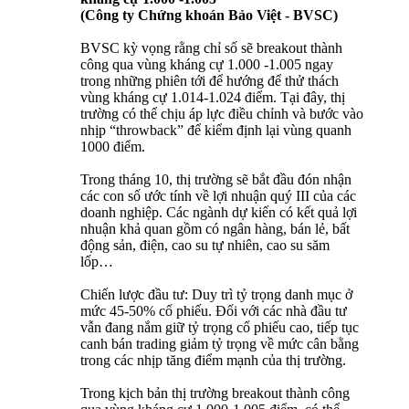
(Công ty Chứng khoán Bảo Việt - BVSC)
BVSC kỳ vọng rằng chỉ số sẽ breakout thành
công qua vùng kháng cự 1.000 -1.005 ngay
trong những phiên tới để hướng để thử thách
vùng kháng cự 1.014-1.024 điểm. Tại đây, thị
trường có thể chịu áp lực điều chỉnh và bước vào
nhịp “throwback” để kiểm định lại vùng quanh
1000 điểm.
Trong tháng 10, thị trường sẽ bắt đầu đón nhận
các con số ước tính về lợi nhuận quý III của các
doanh nghiệp. Các ngành dự kiến có kết quả lợi
nhuận khả quan gồm có ngân hàng, bán lẻ, bất
động sản, điện, cao su tự nhiên, cao su săm
lốp…
Chiến lược đầu tư: Duy trì tỷ trọng danh mục ở
mức 45-50% cổ phiếu. Đối với các nhà đầu tư
vẫn đang nắm giữ tỷ trọng cổ phiếu cao, tiếp tục
canh bán trading giảm tỷ trọng về mức cân bằng
trong các nhịp tăng điểm mạnh của thị trường.
Trong kịch bản thị trường breakout thành công