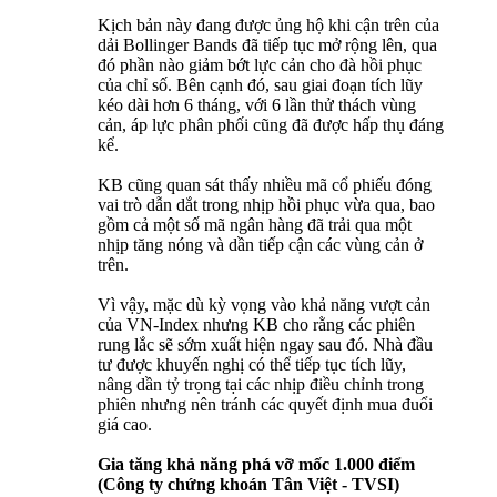
Kịch bản này đang được ủng hộ khi cận trên của
dải Bollinger Bands đã tiếp tục mở rộng lên, qua
đó phần nào giảm bớt lực cản cho đà hồi phục
của chỉ số. Bên cạnh đó, sau giai đoạn tích lũy
kéo dài hơn 6 tháng, với 6 lần thử thách vùng
cản, áp lực phân phối cũng đã được hấp thụ đáng
kể.
KB cũng quan sát thấy nhiều mã cổ phiếu đóng
vai trò dẫn dắt trong nhịp hồi phục vừa qua, bao
gồm cả một số mã ngân hàng đã trải qua một
nhịp tăng nóng và dần tiếp cận các vùng cản ở
trên.
Vì vậy, mặc dù kỳ vọng vào khả năng vượt cản
của VN-Index nhưng KB cho rằng các phiên
rung lắc sẽ sớm xuất hiện ngay sau đó. Nhà đầu
tư được khuyến nghị có thể tiếp tục tích lũy,
nâng dần tỷ trọng tại các nhịp điều chỉnh trong
phiên nhưng nên tránh các quyết định mua đuổi
giá cao.
Gia tăng khả năng phá vỡ mốc 1.000 điểm
(Công ty chứng khoán Tân Việt - TVSI)