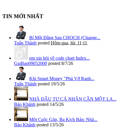
TIN MỚI NHẤT
Bí Mật Đằng Sau CHOCH (Change...
Tuấn Thành
posted
Hôm qua, lúc 11:11
em xin hỏi về code chart Index...
GiaBao09052000
posted
8/7/26
Khi Smart Money "Phá Vỡ Ranh...
Tuấn Thành
posted
19/5/26
NHÀ ĐẦU TƯ CÁ NHÂN CẦN MỘT LA...
Bảo Khánh
posted
14/5/26
Một Cuộc Gặp, Ba Kịch Bản: Nhà...
Bảo Khánh
posted
13/5/26