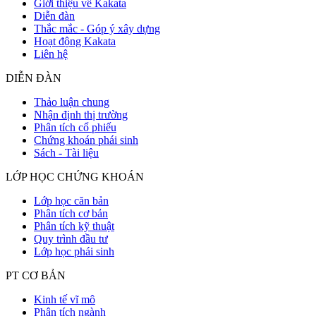
Giới thiệu về Kakata
Diễn đàn
Thắc mắc - Góp ý xây dựng
Hoạt động Kakata
Liên hệ
DIỄN ĐÀN
Thảo luận chung
Nhận định thị trường
Phân tích cổ phiếu
Chứng khoán phái sinh
Sách - Tài liệu
LỚP HỌC CHỨNG KHOÁN
Lớp học căn bản
Phân tích cơ bản
Phân tích kỹ thuật
Quy trình đầu tư
Lớp học phái sinh
PT CƠ BẢN
Kinh tế vĩ mô
Phân tích ngành