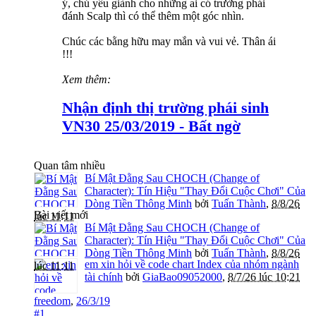
ý, chủ yếu giành cho những ai có trường phái
đánh Scalp thì có thể thêm một góc nhìn.
Chúc các bằng hữu may mắn và vui vẻ. Thân ái
!!!
Xem thêm:
Nhận định thị trường phái sinh
VN30 25/03/2019 - Bất ngờ
Quan tâm nhiều
Bí Mật Đằng Sau CHOCH (Change of
Character): Tín Hiệu "Thay Đổi Cuộc Chơi" Của
Dòng Tiền Thông Minh
bởi
Tuấn Thành
,
8/8/26
Bài viết mới
lúc 11:11
Bí Mật Đằng Sau CHOCH (Change of
Character): Tín Hiệu "Thay Đổi Cuộc Chơi" Của
Dòng Tiền Thông Minh
bởi
Tuấn Thành
,
8/8/26
em xin hỏi về code chart Index của nhóm ngành
lúc 11:11
tài chính
bởi
GiaBao09052000
,
8/7/26 lúc 10:21
freedom
,
26/3/19
#1