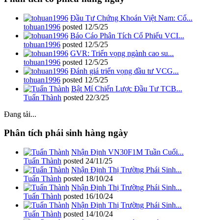
Đầu Tư Chứng Khoán Việt Nam: Cổ...
tohuan1996
posted
12/5/25
Báo Cáo Phân Tích Cổ Phiếu VCI...
tohuan1996
posted
12/5/25
GVR: Triển vọng ngành cao su...
tohuan1996
posted
12/5/25
Đánh giá triển vọng đầu tư VCG...
tohuan1996
posted
12/5/25
Bật Mí Chiến Lược Đầu Tư TCB...
Tuấn Thành
posted
22/3/25
Đang tải...
Phân tích phái sinh hàng ngày
Nhận Định VN30F1M Tuần Cuối...
Tuấn Thành
posted
24/11/25
Nhận Định Thị Trường Phái Sinh...
Tuấn Thành
posted
18/10/24
Nhận Định Thị Trường Phái Sinh...
Tuấn Thành
posted
16/10/24
Nhận Định Thị Trường Phái Sinh...
Tuấn Thành
posted
14/10/24