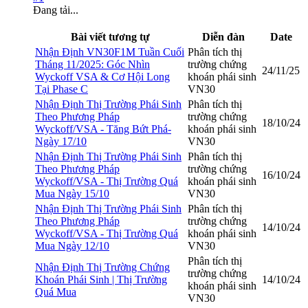
Đang tải...
Bài viết tương tự
Diễn đàn
Date
Nhận Định VN30F1M Tuần Cuối
Phân tích thị
Tháng 11/2025: Góc Nhìn
trường chứng
24/11/25
Wyckoff VSA & Cơ Hội Long
khoán phái sinh
Tại Phase C
VN30
Nhận Định Thị Trường Phái Sinh
Phân tích thị
Theo Phương Pháp
trường chứng
18/10/24
Wyckoff/VSA - Tăng Bứt Phá-
khoán phái sinh
Ngày 17/10
VN30
Nhận Định Thị Trường Phái Sinh
Phân tích thị
Theo Phương Pháp
trường chứng
16/10/24
Wyckoff/VSA - Thị Trường Quá
khoán phái sinh
Mua Ngày 15/10
VN30
Nhận Định Thị Trường Phái Sinh
Phân tích thị
Theo Phương Pháp
trường chứng
14/10/24
Wyckoff/VSA - Thị Trường Quá
khoán phái sinh
Mua Ngày 12/10
VN30
Phân tích thị
Nhận Định Thị Trường Chứng
trường chứng
Khoán Phái Sinh | Thị Trường
14/10/24
khoán phái sinh
Quá Mua
VN30