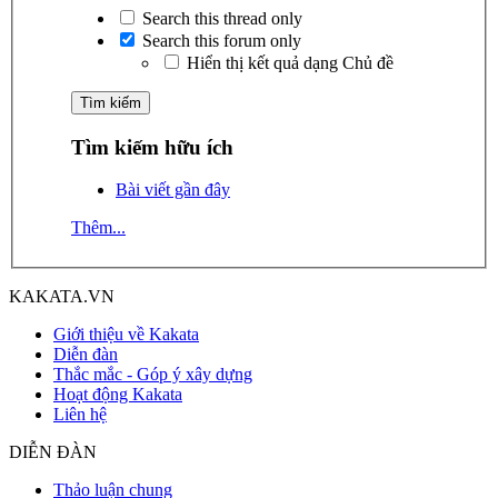
Search this thread only
Search this forum only
Hiển thị kết quả dạng Chủ đề
Tìm kiếm hữu ích
Bài viết gần đây
Thêm...
KAKATA.VN
Giới thiệu về Kakata
Diễn đàn
Thắc mắc - Góp ý xây dựng
Hoạt động Kakata
Liên hệ
DIỄN ĐÀN
Thảo luận chung