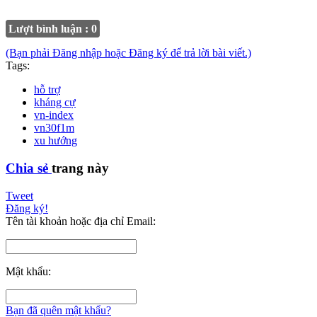
Lượt bình luận : 0
(Bạn phải Đăng nhập hoặc Đăng ký để trả lời bài viết.)
Tags:
hỗ trợ
kháng cự
vn-index
vn30f1m
xu hướng
Chia sẻ
trang này
Tweet
Đăng ký!
Tên tài khoản hoặc địa chỉ Email:
Mật khẩu:
Bạn đã quên mật khẩu?