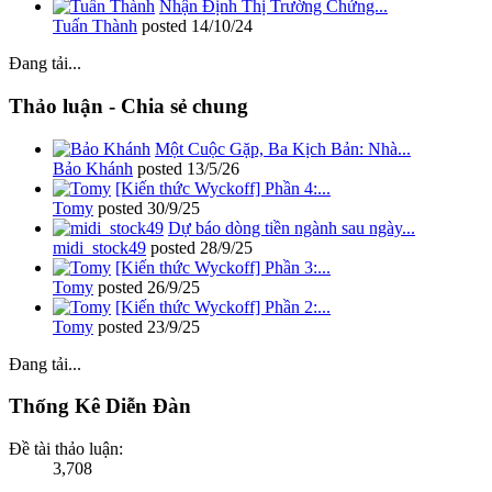
Nhận Định Thị Trường Chứng...
Tuấn Thành
posted
14/10/24
Đang tải...
Thảo luận - Chia sẻ chung
Một Cuộc Gặp, Ba Kịch Bản: Nhà...
Bảo Khánh
posted
13/5/26
[Kiến thức Wyckoff] Phần 4:...
Tomy
posted
30/9/25
Dự báo dòng tiền ngành sau ngày...
midi_stock49
posted
28/9/25
[Kiến thức Wyckoff] Phần 3:...
Tomy
posted
26/9/25
[Kiến thức Wyckoff] Phần 2:...
Tomy
posted
23/9/25
Đang tải...
Thống Kê Diễn Đàn
Đề tài thảo luận:
3,708