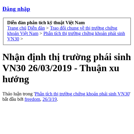
Đăng nhập
Diễn đàn phân tích kỹ thuật Việt Nam
Trang chủ
Diễn đàn
>
Trao đổi chung về thị trường chứng
khoán Việt Nam
>
Phân tích thị trường chứng khoán phái sinh
VN30
>
Nhận định thị trường phái sinh
VN30 26/03/2019 - Thuận xu
hướng
Thảo luận trong '
Phân tích thị trường chứng khoán phái sinh VN30
'
bắt đầu bởi
freedom
,
26/3/19
.