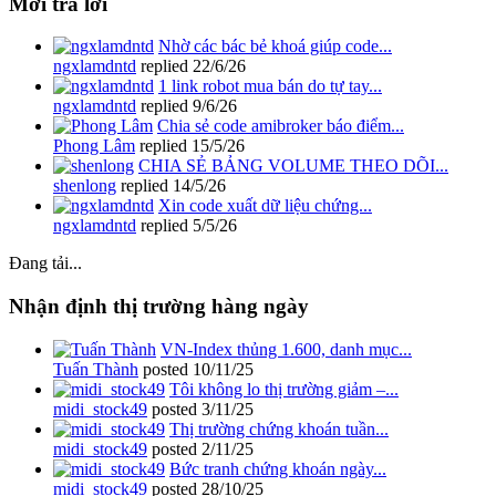
Mới trả lời
Nhờ các bác bẻ khoá giúp code...
ngxlamdntd
replied
22/6/26
1 link robot mua bán do tự tay...
ngxlamdntd
replied
9/6/26
Chia sẻ code amibroker báo điểm...
Phong Lâm
replied
15/5/26
CHIA SẺ BẢNG VOLUME THEO DÕI...
shenlong
replied
14/5/26
Xin code xuất dữ liệu chứng...
ngxlamdntd
replied
5/5/26
Đang tải...
Nhận định thị trường hàng ngày
VN-Index thủng 1.600, danh mục...
Tuấn Thành
posted
10/11/25
Tôi không lo thị trường giảm –...
midi_stock49
posted
3/11/25
Thị trường chứng khoán tuần...
midi_stock49
posted
2/11/25
Bức tranh chứng khoán ngày...
midi_stock49
posted
28/10/25