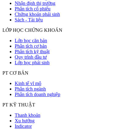
Nhận định thị trường
Phân tích cổ phiếu
Chứng khoán phái sinh
Sách - Tài liệu
LỚP HỌC CHỨNG KHOÁN
Lớp học căn bản
Phân tích cơ bản
Phân tích kỹ thuật
Quy trình đầu tư
Lớp học phái sinh
PT CƠ BẢN
Kinh tế vĩ mô
Phân tích ngành
Phân tích doanh nghiệp
PT KỸ THUẬT
Thanh khoản
Xu hướng
Indicator