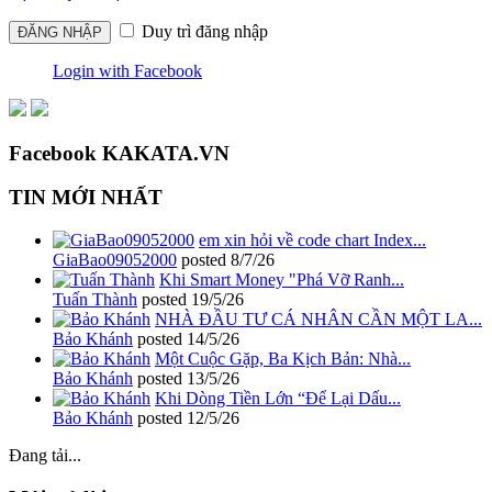
Duy trì đăng nhập
Login with Facebook
Facebook KAKATA.VN
TIN MỚI NHẤT
em xin hỏi về code chart Index...
GiaBao09052000
posted
8/7/26
Khi Smart Money "Phá Vỡ Ranh...
Tuấn Thành
posted
19/5/26
NHÀ ĐẦU TƯ CÁ NHÂN CẦN MỘT LA...
Bảo Khánh
posted
14/5/26
Một Cuộc Gặp, Ba Kịch Bản: Nhà...
Bảo Khánh
posted
13/5/26
Khi Dòng Tiền Lớn “Để Lại Dấu...
Bảo Khánh
posted
12/5/26
Đang tải...