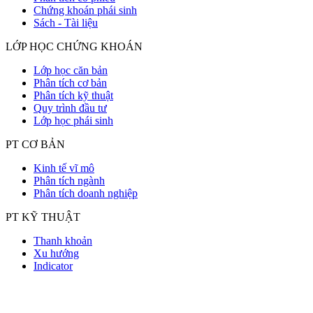
Chứng khoán phái sinh
Sách - Tài liệu
LỚP HỌC CHỨNG KHOÁN
Lớp học căn bản
Phân tích cơ bản
Phân tích kỹ thuật
Quy trình đầu tư
Lớp học phái sinh
PT CƠ BẢN
Kinh tế vĩ mô
Phân tích ngành
Phân tích doanh nghiệp
PT KỸ THUẬT
Thanh khoản
Xu hướng
Indicator