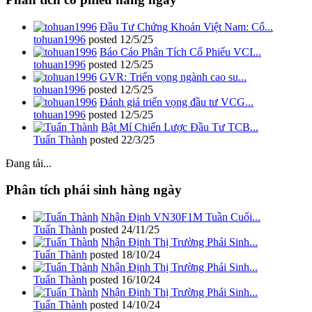
Đầu Tư Chứng Khoán Việt Nam: Cổ...
tohuan1996
posted
12/5/25
Báo Cáo Phân Tích Cổ Phiếu VCI...
tohuan1996
posted
12/5/25
GVR: Triển vọng ngành cao su...
tohuan1996
posted
12/5/25
Đánh giá triển vọng đầu tư VCG...
tohuan1996
posted
12/5/25
Bật Mí Chiến Lược Đầu Tư TCB...
Tuấn Thành
posted
22/3/25
Đang tải...
Phân tích phái sinh hàng ngày
Nhận Định VN30F1M Tuần Cuối...
Tuấn Thành
posted
24/11/25
Nhận Định Thị Trường Phái Sinh...
Tuấn Thành
posted
18/10/24
Nhận Định Thị Trường Phái Sinh...
Tuấn Thành
posted
16/10/24
Nhận Định Thị Trường Phái Sinh...
Tuấn Thành
posted
14/10/24