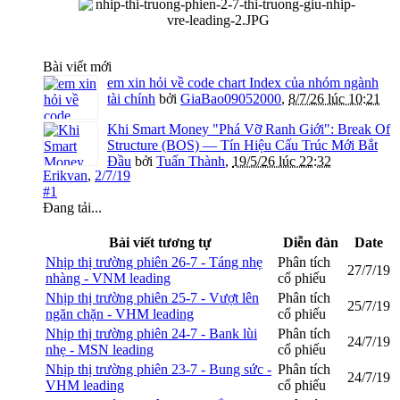
Bài viết mới
em xin hỏi về code chart Index của nhóm ngành
tài chính
bởi
GiaBao09052000
,
8/7/26 lúc 10:21
Khi Smart Money "Phá Vỡ Ranh Giới": Break Of
Structure (BOS) — Tín Hiệu Cấu Trúc Mới Bắt
Đầu
bởi
Tuấn Thành
,
19/5/26 lúc 22:32
Erikvan
,
2/7/19
#1
Đang tải...
Bài viết tương tự
Diễn đàn
Date
Nhịp thị trường phiên 26-7 - Táng nhẹ
Phân tích
27/7/19
nhàng - VNM leading
cổ phiếu
Nhịp thị trường phiên 25-7 - Vượt lên
Phân tích
25/7/19
ngăn chặn - VHM leading
cổ phiếu
Nhịp thị trường phiên 24-7 - Bank lùi
Phân tích
24/7/19
nhẹ - MSN leading
cổ phiếu
Nhịp thị trường phiên 23-7 - Bung sức -
Phân tích
24/7/19
VHM leading
cổ phiếu