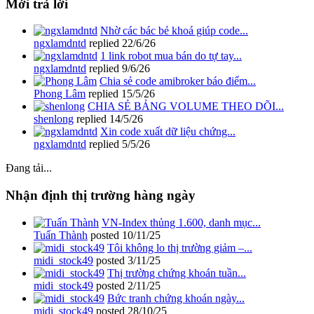
Mới trả lời
Nhờ các bác bẻ khoá giúp code...
ngxlamdntd
replied
22/6/26
1 link robot mua bán do tự tay...
ngxlamdntd
replied
9/6/26
Chia sẻ code amibroker báo điểm...
Phong Lâm
replied
15/5/26
CHIA SẺ BẢNG VOLUME THEO DÕI...
shenlong
replied
14/5/26
Xin code xuất dữ liệu chứng...
ngxlamdntd
replied
5/5/26
Đang tải...
Nhận định thị trường hàng ngày
VN-Index thủng 1.600, danh mục...
Tuấn Thành
posted
10/11/25
Tôi không lo thị trường giảm –...
midi_stock49
posted
3/11/25
Thị trường chứng khoán tuần...
midi_stock49
posted
2/11/25
Bức tranh chứng khoán ngày...
midi_stock49
posted
28/10/25