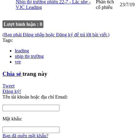
Nhịp thị trường phiên 22-7 - Lắc nhẹ -
Phân tích
23/7/19
VJC Leading
cổ phiếu
Lượt bình luận : 0
(Bạn phải Đăng nhập hoặc Đăng ký để trả lời bài viết.)
Tags:
leading
nhịp thị trường
vre
Chia sẻ
trang này
Tweet
Đăng ký!
Tên tài khoản hoặc địa chỉ Email:
Mật khẩu:
Bạn đã quên mật khẩu?