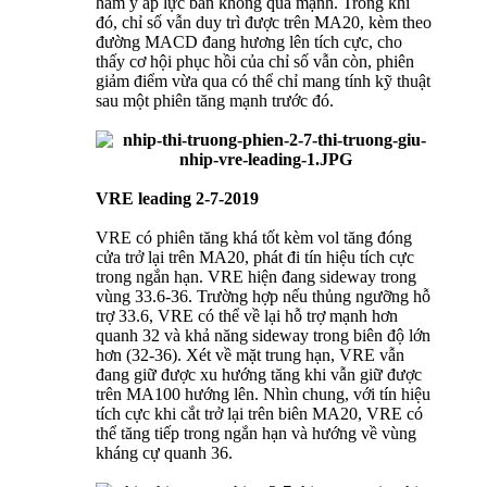
hàm ý áp lực bán không quá mạnh. Trong khi
đó, chỉ số vẫn duy trì được trên MA20, kèm theo
đường MACD đang hương lên tích cực, cho
thấy cơ hội phục hồi của chỉ số vẫn còn, phiên
giảm điểm vừa qua có thể chỉ mang tính kỹ thuật
sau một phiên tăng mạnh trước đó.
VRE leading 2-7-2019
VRE có phiên tăng khá tốt kèm vol tăng đóng
cửa trở lại trên MA20, phát đi tín hiệu tích cực
trong ngắn hạn. VRE hiện đang sideway trong
vùng 33.6-36. Trường hợp nếu thủng ngưỡng hỗ
trợ 33.6, VRE có thể về lại hỗ trợ mạnh hơn
quanh 32 và khả năng sideway trong biên độ lớn
hơn (32-36). Xét về mặt trung hạn, VRE vẫn
đang giữ được xu hướng tăng khi vẫn giữ được
trên MA100 hướng lên. Nhìn chung, với tín hiệu
tích cực khi cắt trở lại trên biên MA20, VRE có
thể tăng tiếp trong ngắn hạn và hướng về vùng
kháng cự quanh 36.