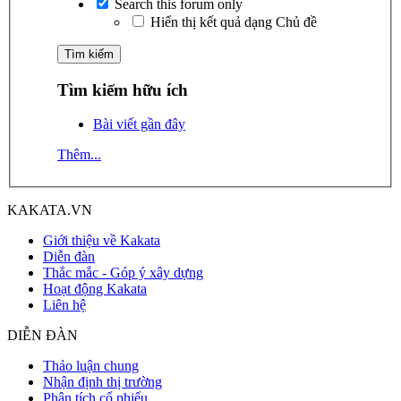
Search this forum only
Hiển thị kết quả dạng Chủ đề
Tìm kiếm hữu ích
Bài viết gần đây
Thêm...
KAKATA.VN
Giới thiệu về Kakata
Diễn đàn
Thắc mắc - Góp ý xây dựng
Hoạt động Kakata
Liên hệ
DIỄN ĐÀN
Thảo luận chung
Nhận định thị trường
Phân tích cổ phiếu