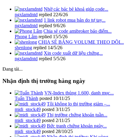
Nhờ các bác bẻ khoá giúp code...
ngxlamdntd
replied
22/6/26
1 link robot mua bán do tự tay...
ngxlamdntd
replied
9/6/26
Chia sẻ code amibroker báo điểm...
Phong Lâm
replied
15/5/26
CHIA SẺ BẢNG VOLUME THEO DÕI...
shenlong
replied
14/5/26
Xin code xuất dữ liệu chứng...
ngxlamdntd
replied
5/5/26
Đang tải...
Nhận định thị trường hàng ngày
VN-Index thủng 1.600, danh mục...
Tuấn Thành
posted
10/11/25
Tôi không lo thị trường giảm –...
midi_stock49
posted
3/11/25
Thị trường chứng khoán tuần...
midi_stock49
posted
2/11/25
Bức tranh chứng khoán ngày...
midi_stock49
posted
28/10/25
Nhận định thị trường: Khi vùng...