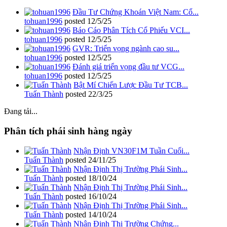
Đầu Tư Chứng Khoán Việt Nam: Cổ...
tohuan1996
posted
12/5/25
Báo Cáo Phân Tích Cổ Phiếu VCI...
tohuan1996
posted
12/5/25
GVR: Triển vọng ngành cao su...
tohuan1996
posted
12/5/25
Đánh giá triển vọng đầu tư VCG...
tohuan1996
posted
12/5/25
Bật Mí Chiến Lược Đầu Tư TCB...
Tuấn Thành
posted
22/3/25
Đang tải...
Phân tích phái sinh hàng ngày
Nhận Định VN30F1M Tuần Cuối...
Tuấn Thành
posted
24/11/25
Nhận Định Thị Trường Phái Sinh...
Tuấn Thành
posted
18/10/24
Nhận Định Thị Trường Phái Sinh...
Tuấn Thành
posted
16/10/24
Nhận Định Thị Trường Phái Sinh...
Tuấn Thành
posted
14/10/24
Nhận Định Thị Trường Chứng...