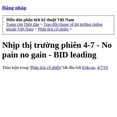
Đăng nhập
Diễn đàn phân tích kỹ thuật Việt Nam
Trang chủ
Diễn đàn
>
Trao đổi chung về thị trường chứng
khoán Việt Nam
>
Phân tích cổ phiếu
>
Nhịp thị trường phiên 4-7 - No
pain no gain - BID leading
Thảo luận trong '
Phân tích cổ phiếu
' bắt đầu bởi
Erikvan
,
4/7/19
.