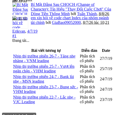
lúc 11:11
Bí Mật Đằng Sau CHOCH (Change of
Character): Tín Hiệu "Thay Đổi Cuộc Chơi" Của
Dòng Tiền Thông Minh
bởi
Tuấn Thành
,
8/8/26
em xin hỏi về code chart Index của nhóm ngành
lúc 11:11
tài chính
bởi
GiaBao09052000
,
8/7/26 lúc 10:21
Erikvan
,
4/7/19
#1
Đang tải...
Bài viết tương tự
Diễn đàn
Date
Nhịp thị trường phiên 26-7 - Táng nhẹ
Phân tích
27/7/19
nhàng - VNM leading
cổ phiếu
Nhịp thị trường phiên 25-7 - Vượt lên
Phân tích
25/7/19
ngăn chặn - VHM leading
cổ phiếu
Nhịp thị trường phiên 24-7 - Bank lùi
Phân tích
24/7/19
nhẹ - MSN leading
cổ phiếu
Nhịp thị trường phiên 23-7 - Bung sức -
Phân tích
24/7/19
VHM leading
cổ phiếu
Nhịp thị trường phiên 22-7 - Lắc nhẹ -
Phân tích
23/7/19
VJC Leading
cổ phiếu