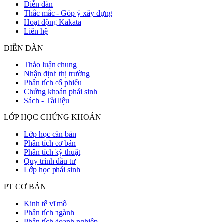
Diễn đàn
Thắc mắc - Góp ý xây dựng
Hoạt động Kakata
Liên hệ
DIỄN ĐÀN
Thảo luận chung
Nhận định thị trường
Phân tích cổ phiếu
Chứng khoán phái sinh
Sách - Tài liệu
LỚP HỌC CHỨNG KHOÁN
Lớp học căn bản
Phân tích cơ bản
Phân tích kỹ thuật
Quy trình đầu tư
Lớp học phái sinh
PT CƠ BẢN
Kinh tế vĩ mô
Phân tích ngành
Phân tích doanh nghiệp