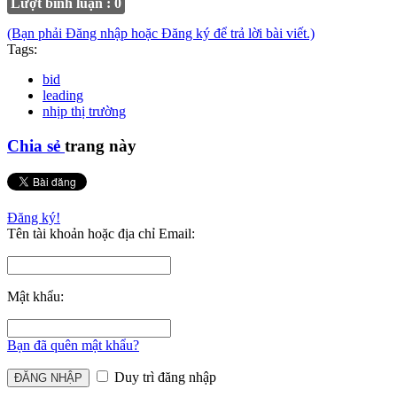
Lượt bình luận : 0
(Bạn phải Đăng nhập hoặc Đăng ký để trả lời bài viết.)
Tags:
bid
leading
nhịp thị trường
Chia sẻ
trang này
Đăng ký!
Tên tài khoản hoặc địa chỉ Email:
Mật khẩu:
Bạn đã quên mật khẩu?
Duy trì đăng nhập