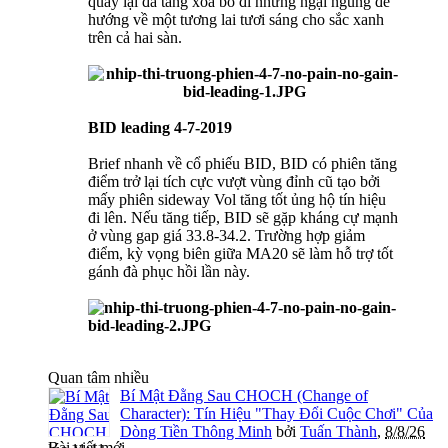
quay lại đà tăng xóa bỏ đi những ngại ngùng để
hướng về một tương lai tươi sáng cho sắc xanh
trên cả hai sàn.
BID leading 4-7-2019
Brief nhanh về cổ phiếu BID, BID có phiên tăng
điểm trở lại tích cực vượt vùng đỉnh cũ tạo bởi
mấy phiên sideway Vol tăng tốt ủng hộ tín hiệu
đi lên. Nếu tăng tiếp, BID sẽ gặp kháng cự mạnh
ở vùng gap giá 33.8-34.2. Trường hợp giảm
điểm, kỳ vọng biên giữa MA20 sẽ làm hỗ trợ tốt
gánh đà phục hồi lần này.
Quan tâm nhiều
Bí Mật Đằng Sau CHOCH (Change of
Character): Tín Hiệu "Thay Đổi Cuộc Chơi" Của
Dòng Tiền Thông Minh
bởi
Tuấn Thành
,
8/8/26
Bài viết mới