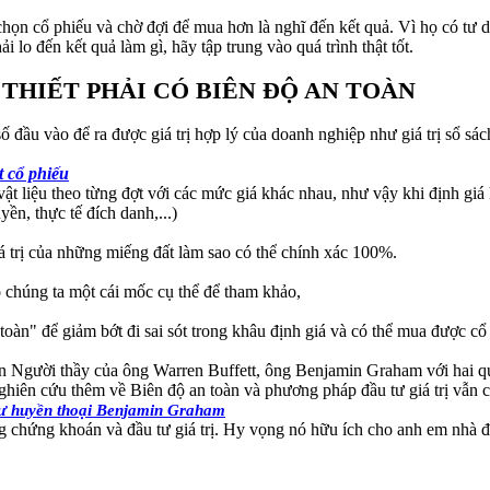
 chọn cổ phiếu và chờ đợi để mua hơn là nghĩ đến kết quả. Vì họ có tư 
ải lo đến kết quả làm gì, hãy tập trung vào quá trình thật tốt.
 THIẾT PHẢI CÓ BIÊN ĐỘ AN TOÀN
 đầu vào để ra được giá trị hợp lý của doanh nghiệp như giá trị sổ sách
t cổ phiếu
 liệu theo từng đợt với các mức giá khác nhau, như vậy khi định giá hà
n, thực tế đích danh,...)
 trị của những miếng đất làm sao có thể chính xác 100%.
o chúng ta một cái mốc cụ thể để tham khảo,
oàn" để giảm bớt đi sai sót trong khâu định giá và có thể mua được cổ
ến Người thầy của ông Warren Buffett, ông Benjamin Graham với hai q
hiên cứu thêm về Biên độ an toàn và phương pháp đầu tư giá trị vẫn 
 tư huyền thoại Benjamin Graham
ng chứng khoán và đầu tư giá trị. Hy vọng nó hữu ích cho anh em nhà đ