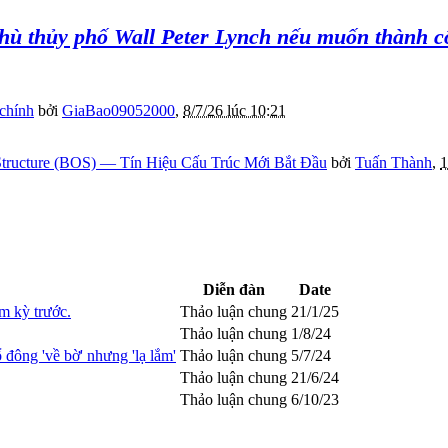
 phù thủy phố Wall Peter Lynch nếu muốn thành 
 chính
bởi
GiaBao09052000
,
8/7/26 lúc 10:21
tructure (BOS) — Tín Hiệu Cấu Trúc Mới Bắt Đầu
bởi
Tuấn Thành
,
1
Diễn đàn
Date
m kỳ trước.
Thảo luận chung
21/1/25
Thảo luận chung
1/8/24
 đông 'về bờ' nhưng 'lạ lắm'
Thảo luận chung
5/7/24
Thảo luận chung
21/6/24
Thảo luận chung
6/10/23