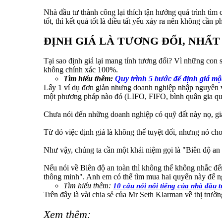
Nhà đầu tư thành công lại thích tận hưởng quá trình tìm
tốt, thì kết quả tốt là điều tất yếu xảy ra nên không cần ph
ĐỊNH GIÁ LÀ TƯƠNG ĐỐI, NHẤT
Tại sao định giá lại mang tính tương đối? Vì những con số
không chính xác 100%.
Tìm hiểu thêm:
Quy trình 5 bước để định giá mộ
Lấy 1 ví dụ đơn giản nhưng doanh nghiệp nhập nguyên vật
một phương pháp nào đó (LIFO, FIFO, bình quân gia quyề
Chưa nói đến những doanh nghiệp có quỹ đất này nọ, giá
Từ đó việc định giá là không thể tuyệt đối, nhưng nó ch
Như vậy, chúng ta cần một khái niệm gọi là "Biên độ an t
Nếu nói về Biên độ an toàn thì không thể không nhắc đ
thông minh". Anh em có thể tìm mua hai quyển này để ng
Tìm hiểu thêm:
10 câu nói nổi tiếng của nhà đầu
Trên đây là vài chia sẻ của Mr Seth Klarman về thị trườ
Xem thêm: