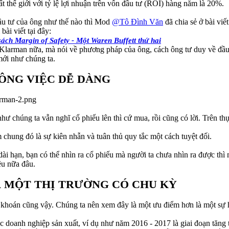
 thế giới với tỷ lệ lợi nhuận trên vốn đầu tư (ROI) hàng năm là 20%.
ầu tư của ông như thế nào thì Mod
@Tô Đình Văn
đã chia sẻ ở bài viế
ài viết tại đây:
sách Margin of Safety - Một Waren Buffett thứ hai
th Klarman nữa, mà nói về phương pháp của ông, cách ông tư duy về đầu 
mới như chúng ta.
ÔNG VIỆC DỄ DÀNG
ư chúng ta vẫn nghĩ cổ phiếu lên thì cứ mua, rồi cũng có lời. Trên th
chung đó là sự kiên nhẫn và tuân thủ quy tắc một cách tuyệt đối.
dài hạn, bạn có thể nhìn ra cổ phiếu mà người ta chưa nhìn ra được thì
êu nữa đâu.
 MỘT THỊ TRƯỜNG CÓ CHU KỲ
g khoán cũng vậy. Chúng ta nên xem đây là một ưu điểm hơn là một sự h
c doanh nghiệp sản xuất, ví dụ như năm 2016 - 2017 là giai đoạn tăng 