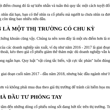
 điểm chung đó là sự kiên nhẫn và tuân thủ quy tắc một cách tuyệt đối
 nhìn dài hạn, bạn có thể nhìn ra cổ phiếu mà người ta chưa nhìn ra đ
g còn tăng bao nhiêu nữa đâu.
 LÀ MỘT THỊ TRƯỜNG CÓ CHU KỲ
g chứng khoán cũng vậy. Chúng ta nên xem đây là một ưu điểm hơn là mộ
của các doanh nghiệp sản xuất, ví dụ như năm 2016 - 2017 là giai đoạ
thoái, kéo theo giá cổ phiếu giảm thê thảm mặc dù doanh nghiệp vẫn k
ong ngắn hạn. Quy luật "vật cùng tắc biến, vật cực tắc phản" luôn đúng
 giai đoạn cuối năm 2017 - đầu năm 2018, nhưng bác đầu ngành như 
hơn và không phải mua đua theo giá thị trường để tránh cái hiểm họa m
HÀ ĐẦU TƯ PHỎNG TAY
âm đến những dòng cổ phiếu nóng sốt đang bứt tốc trên thị trường. T