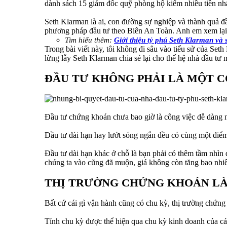
dành sách 15 giám đốc quỹ phòng hộ kiếm nhiều tiền nhất
Seth Klarman là ai, con đường sự nghiệp và thành quả đ
phương pháp đầu tư theo Biên An Toàn. Anh em xem lại b
Tìm hiểu thêm:
Giới thiệu tỷ phú Seth Klarman và 
Trong bài viết này, tôi không đi sâu vào tiểu sử của Se
lừng lẫy Seth Klarman chia sẻ lại cho thế hệ nhà đầu tư 
ĐẦU TƯ KHÔNG PHẢI LÀ MỘT C
Đầu tư chứng khoán chưa bao giờ là công việc dễ dàng nh
Đầu tư dài hạn hay lướt sóng ngắn đều có cùng một điểm 
Đầu tư dài hạn khác ở chỗ là bạn phải có thêm tầm nhìn 
chúng ta vào cũng đã muộn, giá không còn tăng bao nhi
THỊ TRƯỜNG CHỨNG KHOÁN LÀ
Bất cứ cái gì vận hành cũng có chu kỳ, thị trường chứn
Tính chu kỳ được thể hiện qua chu kỳ kinh doanh của cá