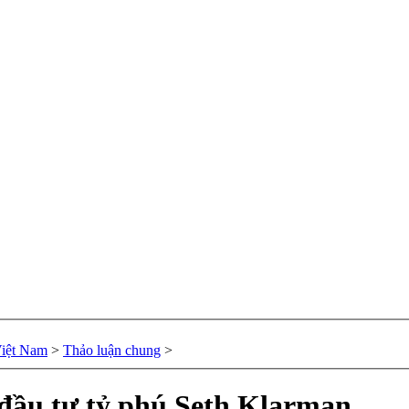
Việt Nam
>
Thảo luận chung
>
 đầu tư tỷ phú Seth Klarman