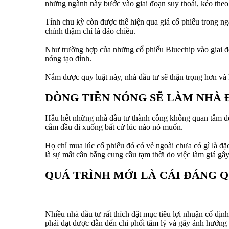
những ngành này bước vào giai đoạn suy thoái, kéo theo
Tính chu kỳ còn được thể hiện qua giá cổ phiếu trong ng
chỉnh thậm chí là đảo chiều.
Như trường hợp của những cổ phiếu Bluechip vào giai 
nóng tạo đỉnh.
Nắm được quy luật này, nhà đầu tư sẽ thận trọng hơn và
DÒNG TIỀN NÓNG SẼ LÀM NHÀ 
Hầu hết những nhà đầu tư thành công không quan tâm đến
cắm đầu đi xuống bất cứ lúc nào nó muốn.
Họ chỉ mua lúc cổ phiếu đó có vẻ ngoài chưa có gì là đặc
là sự mất cân bằng cung cầu tạm thời do việc làm giá gây
QUÁ TRÌNH MỚI LÀ CÁI ĐÁNG 
Nhiều nhà đầu tư rất thích đặt mục tiêu lợi nhuận cố địn
phải đạt được dẫn đến chi phối tâm lý và gây ảnh hưởng 