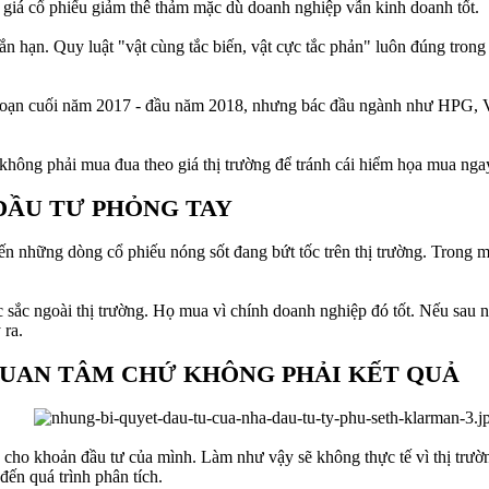
 giá cổ phiếu giảm thê thảm mặc dù doanh nghiệp vẫn kinh doanh tốt.
ắn hạn. Quy luật "vật cùng tắc biến, vật cực tắc phản" luôn đúng trong
đoạn cuối năm 2017 - đầu năm 2018, nhưng bác đầu ngành như HPG, VC
 không phải mua đua theo giá thị trường để tránh cái hiểm họa mua nga
ĐẦU TƯ PHỎNG TAY
 những dòng cổ phiếu nóng sốt đang bứt tốc trên thị trường. Trong mắ
 sắc ngoài thị trường. Họ mua vì chính doanh nghiệp đó tốt. Nếu sau nà
 ra.
QUAN TÂM CHỨ KHÔNG PHẢI KẾT QUẢ
h cho khoản đầu tư của mình. Làm như vậy sẽ không thực tế vì thị trườn
đến quá trình phân tích.