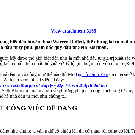
View attachment 3165
không biết đến huyền thoại Warren Buffett, thế nhưng lại có một n
nhà đầu tư tỷ phú, giám đốc quỹ đầu tư Seth Klarman.
i Mỹ được thế giới biết đến như là một nhà đầu tư giá trị xuất sắc vớ
kiếm nhiều tiền nhất thế giới với tỷ lệ lợi nhuận trên vốn đầu tư (RO
 quả đầu tư của ông như thế nào thì Mod
@Tô Đình Văn
đã chia sẻ ở b
 Anh em xem lại bài viết tại đây:
an và sách Margin of Safety - Một Waren Buffett thứ hai
của Seth Klarman nữa, mà nói về phương pháp của ông, cách ông tư duy v
thế hệ nhà đầu tư mới như chúng ta.
T CÔNG VIỆC DỄ DÀNG
àng như chúng ta vẫn nghĩ cổ phiếu lên thì cứ mua, rồi cũng có lời. T