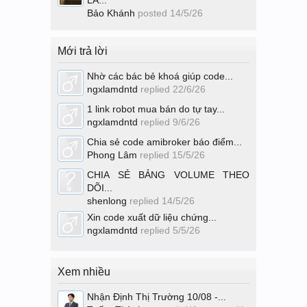
Bảo Khánh
posted
14/5/26
Mới trả lời
Nhờ các bác bẻ khoá giúp code...
ngxlamdntd
replied
22/6/26
1 link robot mua bán do tự tay...
ngxlamdntd
replied
9/6/26
Chia sẻ code amibroker báo điểm...
Phong Lâm
replied
15/5/26
CHIA SẺ BẢNG VOLUME THEO
DÕI...
shenlong
replied
14/5/26
Xin code xuất dữ liệu chứng...
ngxlamdntd
replied
5/5/26
Xem nhiều
Nhận Định Thị Trường 10/08 -...