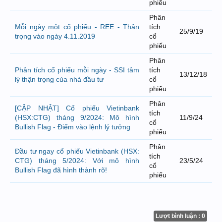
phiếu
Phân
Mỗi ngày một cổ phiếu - REE - Thận
tích
25/9/19
trọng vào ngày 4.11.2019
cổ
phiếu
Phân
Phân tích cổ phiếu mỗi ngày - SSI tâm
tích
13/12/18
lý thận trọng của nhà đầu tư
cổ
phiếu
Phân
[CẬP NHẬT] Cổ phiếu Vietinbank
tích
(HSX:CTG) tháng 9/2024: Mô hình
11/9/24
cổ
Bullish Flag - Điểm vào lệnh lý tưởng
phiếu
Phân
Đầu tư ngay cổ phiếu Vietinbank (HSX:
tích
CTG) tháng 5/2024: Với mô hình
23/5/24
cổ
Bullish Flag đã hình thành rõ!
phiếu
Lượt bình luận : 0