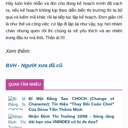
Hãy luôn kiên nhẫn và đợi cho đúng kế hoạch mình đã vạch
ra, nếu kế hoạch không kịp theo diễn biến thị trường thì ta bỏ
qua và kiếm mã khác rồi lại tiếp tục lập kế hoạch. Đơn giản chỉ
là như thế và công việc cứ lặp đi lặp lại như vậy, tuy hơi nhàm
chán nhưng quen rồi thì chúng ta sẽ yêu thích và an nhiên
trong đầu tư mà thôi. Thân ái !!!!
Xem thêm:
BVH - Người xưa đã cũ
QUAN TÂM NHIỀU
Bí Mật Đằng Sau CHOCH (Change of
Character): Tín Hiệu "Thay Đổi Cuộc Chơi"
Của Dòng Tiền Thông Minh
bởi
Tuấn Thành
,
8/8/26 lúc 11:11
Nhận Định Thị Trường 10/08 - Sóng tăng
dài hạn của VNINDEX có bị đe dọa?