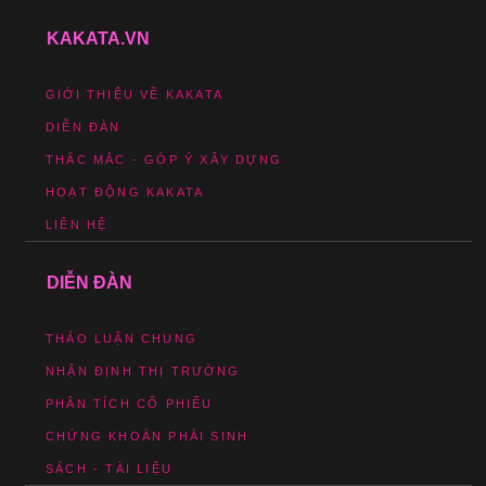
KAKATA.VN
GIỚI THIỆU VỀ KAKATA
DIỄN ĐÀN
THẮC MẮC - GÓP Ý XÂY DỰNG
HOẠT ĐỘNG KAKATA
LIÊN HỆ
DIỄN ĐÀN
THẢO LUẬN CHUNG
NHẬN ĐỊNH THỊ TRƯỜNG
PHÂN TÍCH CỔ PHIẾU
CHỨNG KHOÁN PHÁI SINH
SÁCH - TÀI LIỆU