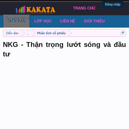
Đăng nhập
TRANG CHỦ
Tìm kiếm diễn đàn
Bài viết gần đây
Đăng chủ đề
DIỄN ĐÀN
LỚP HỌC
LIÊN HỆ
GIỚI THIỆU
Diễn đàn
...
Phân tích cổ phiếu
NKG - Thận trọng lướt sóng và đầu
tư