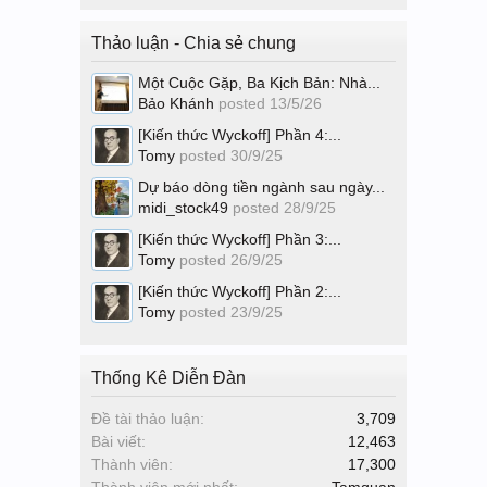
Thảo luận - Chia sẻ chung
Một Cuộc Gặp, Ba Kịch Bản: Nhà...
Bảo Khánh
posted
13/5/26
[Kiến thức Wyckoff] Phần 4:...
Tomy
posted
30/9/25
Dự báo dòng tiền ngành sau ngày...
midi_stock49
posted
28/9/25
[Kiến thức Wyckoff] Phần 3:...
Tomy
posted
26/9/25
[Kiến thức Wyckoff] Phần 2:...
Tomy
posted
23/9/25
Thống Kê Diễn Đàn
Đề tài thảo luận:
3,709
Bài viết:
12,463
Thành viên:
17,300
Thành viên mới nhất:
Tamquan