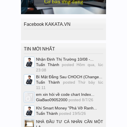
Facebook KAKATA.VN
TIN MỚI NHẤT
Nhận Định Thị Trường 10/08 -...
Tuấn Thành
posted
Hôm qua, lúc
23:08
Bí Mật Đằng Sau CHOCH (Change...
Tuấn Thành
posted
Thứ bảy lúc
11:11
em xin hỏi về code chart Index...
GiaBao09052000
posted
8/7/26
Khi Smart Money "Phá Vỡ Ranh...
Tuấn Thành
posted
19/5/26
NHÀ ĐẦU TƯ CÁ NHÂN CẦN MỘT
LA...