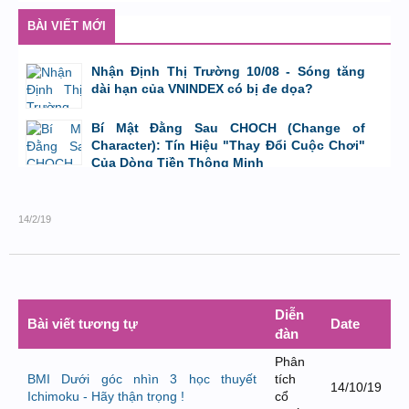
bởi
Tuấn Thành
,
9/8/26 lúc 23:08
BÀI VIẾT MỚI
Nhận Định Thị Trường 10/08 - Sóng tăng
dài hạn của VNINDEX có bị đe dọa?
bởi
Tuấn Thành
,
9/8/26 lúc 23:08
Bí Mật Đằng Sau CHOCH (Change of
Character): Tín Hiệu "Thay Đổi Cuộc Chơi"
Của Dòng Tiền Thông Minh
bởi
Tuấn Thành
,
8/8/26 lúc 11:11
14/2/19
Diễn
Bài viết tương tự
Date
đàn
Phân
BMI Dưới góc nhìn 3 học thuyết
tích
14/10/19
Ichimoku - Hãy thận trọng !
cổ