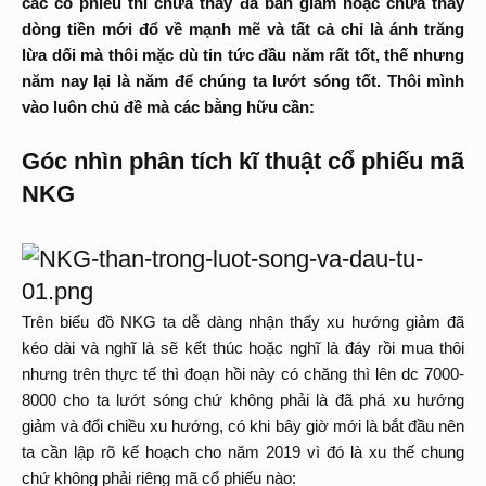
các cổ phiếu thì chưa thấy đà bán giảm hoặc chưa thấy
dòng tiền mới đổ về mạnh mẽ và tất cả chỉ là ánh trăng
lừa dối mà thôi mặc dù tin tức đầu năm rất tốt, thế nhưng
năm nay lại là năm để chúng ta lướt sóng tốt. Thôi mình
vào luôn chủ đề mà các bằng hữu cần:
Góc nhìn phân tích kĩ thuật cổ phiếu mã
NKG
Trên biểu đồ NKG ta dễ dàng nhận thấy xu hướng giảm đã
kéo dài và nghĩ là sẽ kết thúc hoặc nghĩ là đáy rồi mua thôi
nhưng trên thực tế thì đoạn hồi này có chăng thì lên dc 7000-
8000 cho ta lướt sóng chứ không phải là đã phá xu hướng
giảm và đổi chiều xu hướng, có khi bây giờ mới là bắt đầu nên
ta cần lập rõ kế hoạch cho năm 2019 vì đó là xu thế chung
chứ không phải riêng mã cổ phiếu nào: