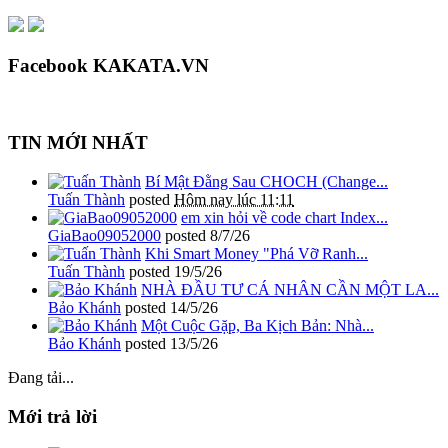
Facebook KAKATA.VN
TIN MỚI NHẤT
Bí Mật Đằng Sau CHOCH (Change...
Tuấn Thành
posted
Hôm nay lúc 11:11
em xin hỏi về code chart Index...
GiaBao09052000
posted
8/7/26
Khi Smart Money "Phá Vỡ Ranh...
Tuấn Thành
posted
19/5/26
NHÀ ĐẦU TƯ CÁ NHÂN CẦN MỘT LA...
Bảo Khánh
posted
14/5/26
Một Cuộc Gặp, Ba Kịch Bản: Nhà...
Bảo Khánh
posted
13/5/26
Đang tải...
Mới trả lời