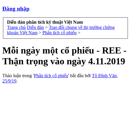
Đăng nhập
Diễn đàn phân tích kỹ thuật Việt Nam
Trang chủ
Diễn đàn
>
Trao đổi chung về thị trường chứng
khoán Việt Nam
>
Phân tích cổ phiếu
>
Mỗi ngày một cổ phiếu - REE -
Thận trọng vào ngày 4.11.2019
Thảo luận trong '
Phân tích cổ phiếu
' bắt đầu bởi
Tô Đình Văn
,
25/9/19
.