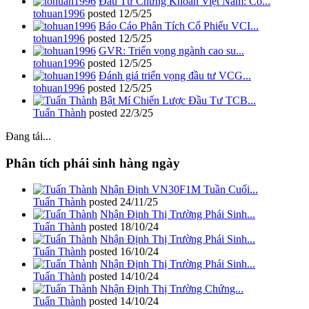
Đầu Tư Chứng Khoán Việt Nam: Cổ...
tohuan1996
posted
12/5/25
Báo Cáo Phân Tích Cổ Phiếu VCI...
tohuan1996
posted
12/5/25
GVR: Triển vọng ngành cao su...
tohuan1996
posted
12/5/25
Đánh giá triển vọng đầu tư VCG...
tohuan1996
posted
12/5/25
Bật Mí Chiến Lược Đầu Tư TCB...
Tuấn Thành
posted
22/3/25
Đang tải...
Phân tích phái sinh hàng ngày
Nhận Định VN30F1M Tuần Cuối...
Tuấn Thành
posted
24/11/25
Nhận Định Thị Trường Phái Sinh...
Tuấn Thành
posted
18/10/24
Nhận Định Thị Trường Phái Sinh...
Tuấn Thành
posted
16/10/24
Nhận Định Thị Trường Phái Sinh...
Tuấn Thành
posted
14/10/24
Nhận Định Thị Trường Chứng...
Tuấn Thành
posted
14/10/24