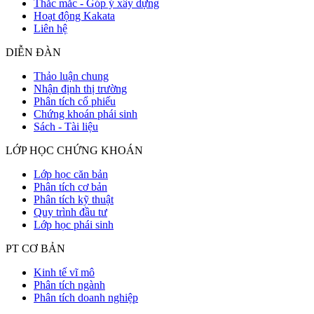
Thắc mắc - Góp ý xây dựng
Hoạt động Kakata
Liên hệ
DIỄN ĐÀN
Thảo luận chung
Nhận định thị trường
Phân tích cổ phiếu
Chứng khoán phái sinh
Sách - Tài liệu
LỚP HỌC CHỨNG KHOÁN
Lớp học căn bản
Phân tích cơ bản
Phân tích kỹ thuật
Quy trình đầu tư
Lớp học phái sinh
PT CƠ BẢN
Kinh tế vĩ mô
Phân tích ngành
Phân tích doanh nghiệp