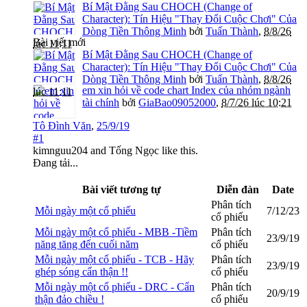
Bí Mật Đằng Sau CHOCH (Change of
Character): Tín Hiệu "Thay Đổi Cuộc Chơi" Của
Dòng Tiền Thông Minh
bởi
Tuấn Thành
,
8/8/26
Bài viết mới
lúc 11:11
Bí Mật Đằng Sau CHOCH (Change of
Character): Tín Hiệu "Thay Đổi Cuộc Chơi" Của
Dòng Tiền Thông Minh
bởi
Tuấn Thành
,
8/8/26
em xin hỏi về code chart Index của nhóm ngành
lúc 11:11
tài chính
bởi
GiaBao09052000
,
8/7/26 lúc 10:21
Tô Đình Văn
,
25/9/19
#1
kimnguu204
and
Tống Ngọc
like this.
Đang tải...
Bài viết tương tự
Diễn đàn
Date
Phân tích
Mỗi ngày một cổ phiếu
7/12/23
cổ phiếu
Mỗi ngày một cổ phiếu - MBB -Tiềm
Phân tích
23/9/19
năng tăng đến cuối năm
cổ phiếu
Mỗi ngày một cổ phiếu - TCB - Hãy
Phân tích
23/9/19
ghép sóng cẩn thận !!
cổ phiếu
Mỗi ngày một cổ phiếu - DRC - Cẩn
Phân tích
20/9/19
thận đảo chiều !
cổ phiếu