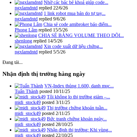
Nhờ các bác bẻ khoá giúp code...
ngxlamdntd
replied
22/6/26
1 link robot mua bán do tự tay...
ngxlamdntd
replied
9/6/26
Chia sẻ code amibroker báo điểm...
Phong Lâm
replied
15/5/26
CHIA SẺ BẢNG VOLUME THEO DÕI...
shenlong
replied
14/5/26
Xin code xuất dữ liệu chứng...
ngxlamdntd
replied
5/5/26
Đang tải...
Nhận định thị trường hàng ngày
VN-Index thủng 1.600, danh mục...
Tuấn Thành
posted
10/11/25
Tôi không lo thị trường giảm –...
midi_stock49
posted
3/11/25
Thị trường chứng khoán tuần...
midi_stock49
posted
2/11/25
Bức tranh chứng khoán ngày...
midi_stock49
posted
28/10/25
Nhận định thị trường: Khi vùng...
midi_stock49
posted
22/10/25