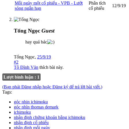
Mỗi ngày một cổ phiếu - VPB - Lướt
Phân tích
12/9/19
sóng ngắn hạn
cổ phiếu
Tống Ngọc
Guest
hay quá bác
Tống Ngọc
,
25/9/19
#2
Tô Đình Văn
thích bài này.
Lượt bình luận : 1
(Bạn phải Đăng nhập hoặc Đăng ký để trả lời bài viết.)
Tags:
góc nhin ichimoku
góc nhìn thomas demark
ichimoku
nhận định chứng khoán bằng ichimoku
nhận định cổ phiếu
nhận định mỗi ngày