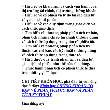
+ Hiểu rõ về khái niệm và cách vận hành của
thị trường tài chính, thị trường chứng khoán
+ Hiểu rõ về cổ phiếu và lý do tại sao đầu tư
và giao dịch cổ phiếu
+ Hiểu rõ về các quy định trong giao dịch và
cách thức giao dịch
+ Tìm hiểu về phương pháp phân tích cơ bản,
phân tích những chỉ số tài chính thường dùng
và cách thức áp dụng trong tìm cổ phiếu tốt.
+ Tìm hiểu về phương pháp phân tích kỹ
thuật, các chỉ báo, các kỹ thuật thường dùng
và cách thức áp dụng trong thực tế.
+ Hiểu được quy trình phân tích và đầu tư,
giao dịch cổ phiếu như thế nào cho đúng.
+ Thực hành phân tích cổ phiếu thực tế dựa
trên những gì đã học
CHI TIẾT KHÓA HỌC
, nhà đầu tư vui lòng
đọc ở đây:
Khóa học CHỨNG KHOÁN CƠ
BẢN VỀ PHÂN TÍCH CƠ BẢN VÀ PHÂN
TÍCH KỸ THUẬT
Link đăng ký: