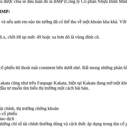
iếu được chia sẻ đầu tuần đó là BMP (Công ty Cổ phần Nhựa Bình Min
BMP:
c và nếu anh em nào tin tưởng đã có thể thu về một khoản kha khá. Với 
.x, chốt lời tại mức 49 hoặc xa hơn đó là vùng đỉnh cũ.
cổ phiếu thì thoải mái comment bên dưới nhé. Rất mong những phản hồi
Kakata cũng như trên Fanpage Kakata, hiện tại Kakata đang mở một kh
ầu tư muốn tìm hiểu thị trường một cách bài bản.
tài chính, thị trường chứng khoán
h cổ phiếu
iao dịch
hững chỉ số tài chính thường dùng và cách thức áp dụng trong tìm cổ p