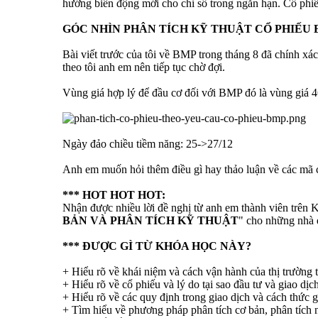
hướng biến động mới cho chỉ số trong ngắn hạn. Cổ ph
GÓC NHÌN PHÂN TÍCH KỸ THUẬT CỔ PHIẾU 
Bài viết trước của tôi về BMP trong tháng 8 đã chính xá
theo tôi anh em nên tiếp tục chờ đợi.
Vùng giá hợp lý để đầu cơ đối với BMP đó là vùng giá 46
Ngày đảo chiều tiềm năng: 25->27/12
Anh em muốn hỏi thêm điều gì hay thảo luận về các mã 
*** HOT HOT HOT:
Nhận được nhiều lời đề nghị từ anh em thành viên trên 
BẢN VÀ PHÂN TÍCH KỸ THUẬT
" cho những nhà đ
*** ĐƯỢC GÌ TỪ KHÓA HỌC NÀY?
+ Hiểu rõ về khái niệm và cách vận hành của thị trường 
+ Hiểu rõ về cổ phiếu và lý do tại sao đầu tư và giao dịc
+ Hiểu rõ về các quy định trong giao dịch và cách thức g
+ Tìm hiểu về phương pháp phân tích cơ bản, phân tích n