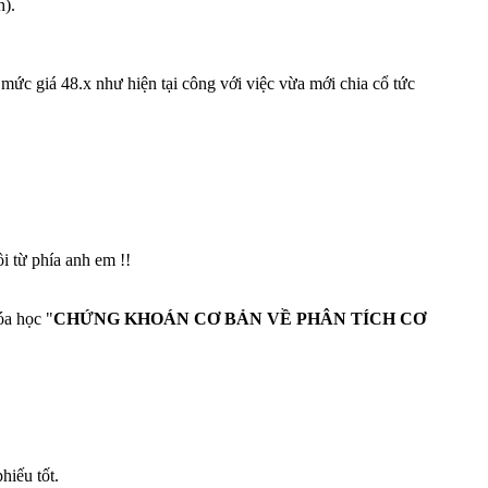
h).
mức giá 48.x như hiện tại công với việc vừa mới chia cổ tức
 từ phía anh em !!
óa học "
CHỨNG KHOÁN CƠ BẢN VỀ PHÂN TÍCH CƠ
hiếu tốt.