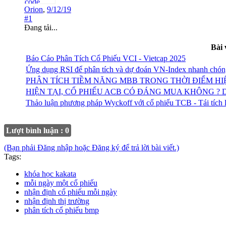
Orion
,
9/12/19
#1
Đang tải...
Bài 
Báo Cáo Phân Tích Cổ Phiếu VCI - Vietcap 2025
Ứng dụng RSI để phân tích và dự đoán VN-Index nhanh chón
PHÂN TÍCH TIỀM NĂNG MBB TRONG THỜI ĐIỂM HI
HIỆN TẠI, CỔ PHIẾU ACB CÓ ĐÁNG MUA KHÔNG ?
Thảo luận phương pháp Wyckoff với cổ phiếu TCB - Tái tích 
Lượt bình luận : 0
(Bạn phải Đăng nhập hoặc Đăng ký để trả lời bài viết.)
Tags:
khóa học kakata
mỗi ngày một cổ phiếu
nhận định cổ phiếu mỗi ngày
nhận định thị trường
phân tích cổ phiếu bmp