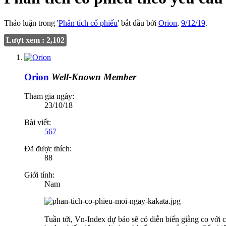
Thảo luận trong '
Phân tích cổ phiếu
' bắt đầu bởi
Orion
,
9/12/19
.
Lượt xem : 2,102
Orion
Well-Known Member
Tham gia ngày:
23/10/18
Bài viết:
567
Đã được thích:
88
Giới tính:
Nam
Tuần tới, Vn-Index dự báo sẽ có diễn biến giằng co với