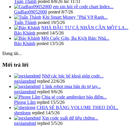
Tuấn Thành
posted
8/8/26 lúc 11:11
em xin hỏi về code chart Index...
GiaBao09052000
posted
8/7/26
Khi Smart Money "Phá Vỡ Ranh...
Tuấn Thành
posted
19/5/26
NHÀ ĐẦU TƯ CÁ NHÂN CẦN MỘT LA...
Bảo Khánh
posted
14/5/26
Một Cuộc Gặp, Ba Kịch Bản: Nhà...
Bảo Khánh
posted
13/5/26
Đang tải...
Mới trả lời
Nhờ các bác bẻ khoá giúp code...
ngxlamdntd
replied
22/6/26
1 link robot mua bán do tự tay...
ngxlamdntd
replied
9/6/26
Chia sẻ code amibroker báo điểm...
Phong Lâm
replied
15/5/26
CHIA SẺ BẢNG VOLUME THEO DÕI...
shenlong
replied
14/5/26
Xin code xuất dữ liệu chứng...
ngxlamdntd
replied
5/5/26