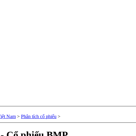
Việt Nam
>
Phân tích cổ phiếu
>
u - Cổ phiếu BMP