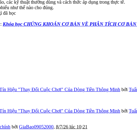
áo, các kỹ thuật thường dùng và cách thức áp dụng trong thực tế.
 phiếu như thế nào cho đúng.
ì đã học
y:
Khóa học CHỨNG KHOÁN CƠ BẢN VỀ PHÂN TÍCH CƠ BẢN
Tín Hiệu "Thay Đổi Cuộc Chơi" Của Dòng Tiền Thông Minh
bởi
Tuấ
Tín Hiệu "Thay Đổi Cuộc Chơi" Của Dòng Tiền Thông Minh
bởi
Tuấ
 chính
bởi
GiaBao09052000
,
8/7/26 lúc 10:21