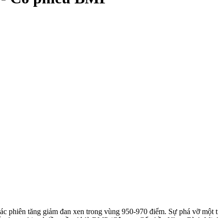
 các phiên tăng giảm đan xen trong vùng 950-970 điểm. Sự phá vỡ một 