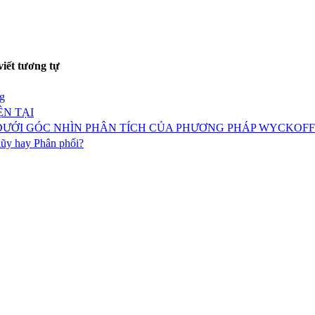
viết tương tự
g
ỆN TẠI
 DƯỚI GÓC NHÌN PHÂN TÍCH CỦA PHƯƠNG PHÁP WYCKOFF
lũy hay Phân phối?