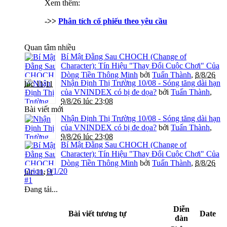
Xem thêm:
->>
Phân tích cổ phiếu theo yêu cầu
Quan tâm nhiều
Bí Mật Đằng Sau CHOCH (Change of
Character): Tín Hiệu "Thay Đổi Cuộc Chơi" Của
Dòng Tiền Thông Minh
bởi
Tuấn Thành
,
8/8/26
Nhận Định Thị Trường 10/08 - Sóng tăng dài hạn
lúc 11:11
của VNINDEX có bị đe dọa?
bởi
Tuấn Thành
,
9/8/26 lúc 23:08
Bài viết mới
Nhận Định Thị Trường 10/08 - Sóng tăng dài hạn
của VNINDEX có bị đe dọa?
bởi
Tuấn Thành
,
9/8/26 lúc 23:08
Bí Mật Đằng Sau CHOCH (Change of
Character): Tín Hiệu "Thay Đổi Cuộc Chơi" Của
Dòng Tiền Thông Minh
bởi
Tuấn Thành
,
8/8/26
Orion
,
9/1/20
lúc 11:11
#1
Đang tải...
Diễn
Bài viết tương tự
Date
đàn