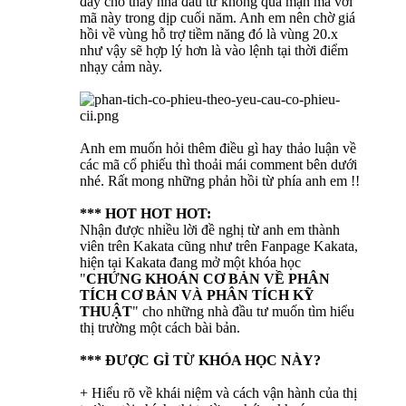
đây cho thấy nhà đầu tư không quá mặn mà với
mã này trong dịp cuối năm. Anh em nên chờ giá
hồi về vùng hỗ trợ tiềm năng đó là vùng 20.x
như vậy sẽ hợp lý hơn là vào lệnh tại thời điểm
nhạy cảm này.
Anh em muốn hỏi thêm điều gì hay thảo luận về
các mã cổ phiếu thì thoải mái comment bên dưới
nhé. Rất mong những phản hồi từ phía anh em !!
*** HOT HOT HOT:
Nhận được nhiều lời đề nghị từ anh em thành
viên trên Kakata cũng như trên Fanpage Kakata,
hiện tại Kakata đang mở một khóa học
"
CHỨNG KHOÁN CƠ BẢN VỀ PHÂN
TÍCH CƠ BẢN VÀ PHÂN TÍCH KỸ
THUẬT
" cho những nhà đầu tư muốn tìm hiểu
thị trường một cách bài bản.
*** ĐƯỢC GÌ TỪ KHÓA HỌC NÀY?
+ Hiểu rõ về khái niệm và cách vận hành của thị