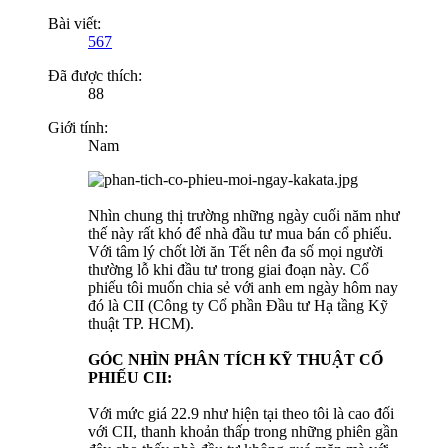
Bài viết:
567
Đã được thích:
88
Giới tính:
Nam
Nhìn chung thị trường những ngày cuối năm như
thế này rất khó để nhà đầu tư mua bán cổ phiếu.
Với tâm lý chốt lời ăn Tết nên đa số mọi người
thường lỗ khi đầu tư trong giai đoạn này. Cổ
phiếu tôi muốn chia sẻ với anh em ngày hôm nay
đó là CII (Công ty Cổ phần Đầu tư Hạ tầng Kỹ
thuật TP. HCM).
GÓC NHÌN PHÂN TÍCH KỸ THUẬT CỔ
PHIẾU CII:
Với mức giá 22.9 như hiện tại theo tôi là cao đối
với CII, thanh khoản thấp trong những phiên gần