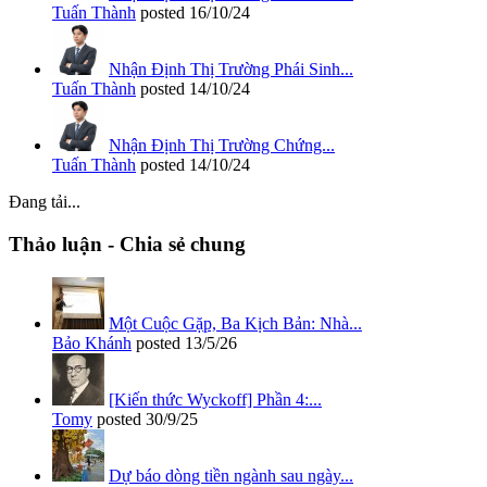
Tuấn Thành
posted
16/10/24
Nhận Định Thị Trường Phái Sinh...
Tuấn Thành
posted
14/10/24
Nhận Định Thị Trường Chứng...
Tuấn Thành
posted
14/10/24
Đang tải...
Thảo luận - Chia sẻ chung
Một Cuộc Gặp, Ba Kịch Bản: Nhà...
Bảo Khánh
posted
13/5/26
[Kiến thức Wyckoff] Phần 4:...
Tomy
posted
30/9/25
Dự báo dòng tiền ngành sau ngày...