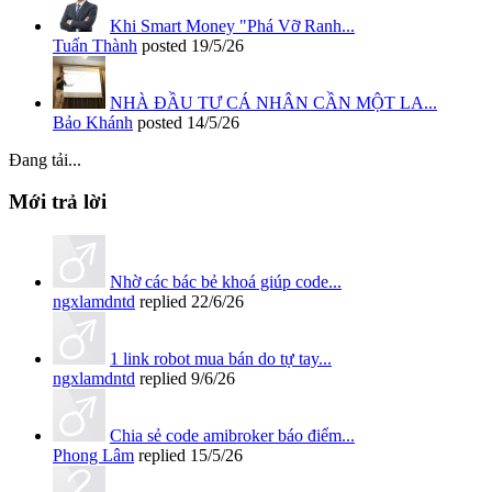
Khi Smart Money "Phá Vỡ Ranh...
Tuấn Thành
posted
19/5/26
NHÀ ĐẦU TƯ CÁ NHÂN CẦN MỘT LA...
Bảo Khánh
posted
14/5/26
Đang tải...
Mới trả lời
Nhờ các bác bẻ khoá giúp code...
ngxlamdntd
replied
22/6/26
1 link robot mua bán do tự tay...
ngxlamdntd
replied
9/6/26
Chia sẻ code amibroker báo điểm...
Phong Lâm
replied
15/5/26