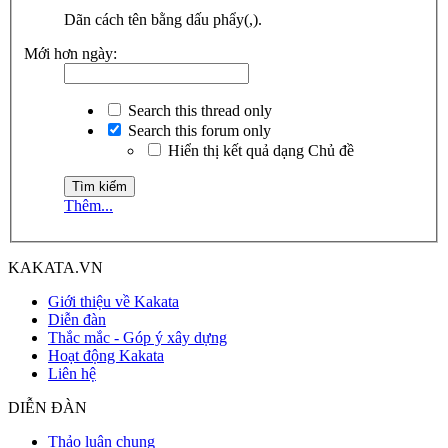
Dãn cách tên bằng dấu phẩy(,).
Mới hơn ngày:
Search this thread only
Search this forum only
Hiển thị kết quả dạng Chủ đề
Thêm...
KAKATA.VN
Giới thiệu về Kakata
Diễn đàn
Thắc mắc - Góp ý xây dựng
Hoạt động Kakata
Liên hệ
DIỄN ĐÀN
Thảo luận chung