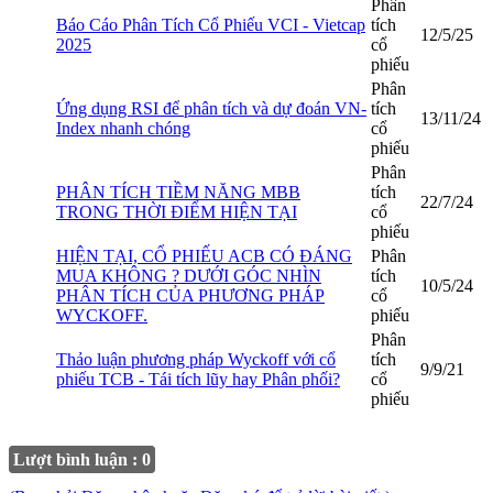
Phân
Báo Cáo Phân Tích Cổ Phiếu VCI - Vietcap
tích
12/5/25
2025
cổ
phiếu
Phân
Ứng dụng RSI để phân tích và dự đoán VN-
tích
13/11/24
Index nhanh chóng
cổ
phiếu
Phân
PHÂN TÍCH TIỀM NĂNG MBB
tích
22/7/24
TRONG THỜI ĐIỂM HIỆN TẠI
cổ
phiếu
HIỆN TẠI, CỔ PHIẾU ACB CÓ ĐÁNG
Phân
MUA KHÔNG ? DƯỚI GÓC NHÌN
tích
10/5/24
PHÂN TÍCH CỦA PHƯƠNG PHÁP
cổ
WYCKOFF.
phiếu
Phân
Thảo luận phương pháp Wyckoff với cổ
tích
9/9/21
phiếu TCB - Tái tích lũy hay Phân phối?
cổ
phiếu
Lượt bình luận : 0