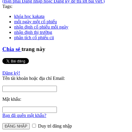
(Bạn phải Đăng nhập hoặc Đăng ký để trả lời bài viết.)
Tags:
khóa học kakata
mỗi ngày một cổ phiếu
nhận định cổ phiếu mỗi ngày
nhận định thị trường
phân tích cổ phiếu cii
Chia sẻ
trang này
Đăng ký!
Tên tài khoản hoặc địa chỉ Email:
Mật khẩu:
Bạn đã quên mật khẩu?
Duy trì đăng nhập