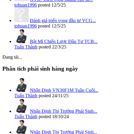
tohuan1996
posted
12/5/25
Đánh giá triển vọng đầu tư VCG...
tohuan1996
posted
12/5/25
Bật Mí Chiến Lược Đầu Tư TCB...
Tuấn Thành
posted
22/3/25
Đang tải...
Phân tích phái sinh hàng ngày
Nhận Định VN30F1M Tuần Cuối...
Tuấn Thành
posted
24/11/25
Nhận Định Thị Trường Phái Sinh...
Tuấn Thành
posted
18/10/24
Nhận Định Thị Trường Phái Sinh...