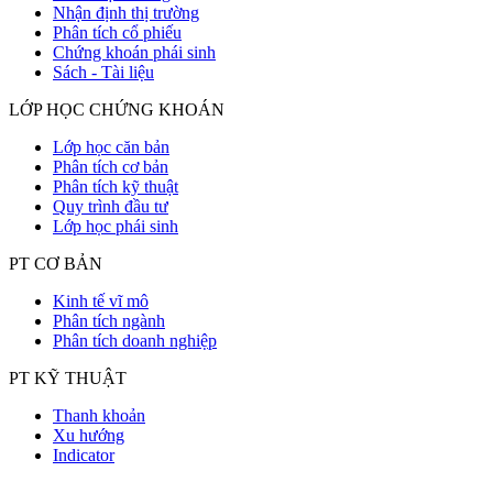
Nhận định thị trường
Phân tích cổ phiếu
Chứng khoán phái sinh
Sách - Tài liệu
LỚP HỌC CHỨNG KHOÁN
Lớp học căn bản
Phân tích cơ bản
Phân tích kỹ thuật
Quy trình đầu tư
Lớp học phái sinh
PT CƠ BẢN
Kinh tế vĩ mô
Phân tích ngành
Phân tích doanh nghiệp
PT KỸ THUẬT
Thanh khoản
Xu hướng
Indicator