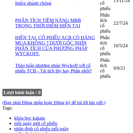
13/11/24
Index nhanh chóng
cổ
phiếu
Phân
PHÂN TÍCH TIỀM NĂNG MBB
tích
22/7/24
TRONG THỜI ĐIỂM HIỆN TẠI
cổ
phiếu
HIỆN TẠI, CỔ PHIẾU ACB CÓ ĐÁNG
Phân
MUA KHÔNG ? DƯỚI GÓC NHÌN
tích
10/5/24
PHÂN TÍCH CỦA PHƯƠNG PHÁP
cổ
WYCKOFF.
phiếu
Phân
Thảo luận phương pháp Wyckoff với cổ
tích
9/9/21
phiếu TCB - Tái tích lũy hay Phân phối?
cổ
phiếu
Lượt bình luận : 0
(Bạn phải Đăng nhập hoặc Đăng ký để trả lời bài viết.)
Tags:
khóa học kakata
mỗi ngày một cổ phiếu
nhận định cổ phiếu mỗi ngày