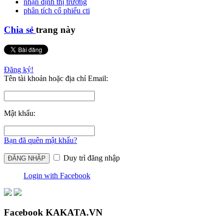
nhận định thị trường
phân tích cổ phiếu cti
Chia sẻ
trang này
Đăng ký!
Tên tài khoản hoặc địa chỉ Email:
Mật khẩu:
Bạn đã quên mật khẩu?
Duy trì đăng nhập
Login with Facebook
Facebook KAKATA.VN