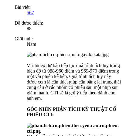
Bài viết:
567
Đã được thích:
88
Giới tính:
Nam
Vn-Index dự báo tiếp tục quá trình tích lũy trong
biên độ từ 958-960 điểm và 969-970 điểm trong
một vài phiên kế tiếp. Quá trình tích lũy này
được xem là cần thiết giúp cân bằng lại trạng thái
cung cầu ở các nhóm cổ phiếu sau một nhịp sụt
giảm mạnh. CTI sẽ là gợi ý tiếp theo dành cho
anh em.
GÓC NHÌN PHÂN TÍCH KỸ THUẬT CỔ
PHIẾU CTI: