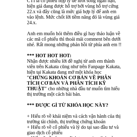
CTI là cổ phiếu hợp lý để lướt sóng ngắn hạn,
hiện giá đang được hỗ trợ bởi vùng hỗ trợ cứng
22.x và đây cũng là mức giá hợp lý để anh em
vào lệnh. Mức chốt lời tiềm năng đó là vùng giá
24.x.
Anh em muốn hỏi thêm điều gì hay thảo luận về
các mã cổ phiếu thì thoải mái comment bên dưới
nhé. Rất mong những phản hồi từ phía anh em !!
*** HOT HOT HOT:
Nhận được nhiều lời đề nghị từ anh em thành
viên trên Kakata cũng như trên Fanpage Kakata,
hiện tại Kakata đang mở một khóa học
"
CHỨNG KHOÁN CƠ BẢN VỀ PHÂN
TÍCH CƠ BẢN VÀ PHÂN TÍCH KỸ
THUẬT
" cho những nhà đầu tư muốn tìm hiểu
thị trường một cách bài bản.
*** ĐƯỢC GÌ TỪ KHÓA HỌC NÀY?
+ Hiểu rõ về khái niệm và cách vận hành của thị
trường tài chính, thị trường chứng khoán
+ Hiểu rõ về cổ phiếu và lý do tại sao đầu tư và
giao dịch cổ phiếu