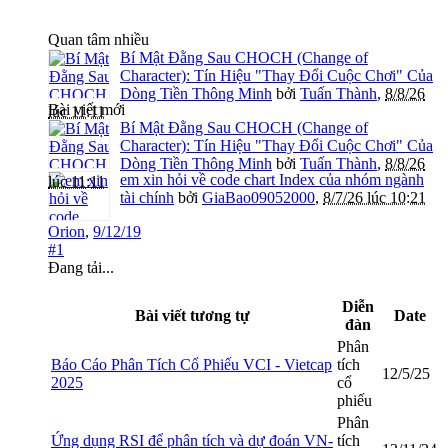
Quan tâm nhiều
Bí Mật Đằng Sau CHOCH (Change of
Character): Tín Hiệu "Thay Đổi Cuộc Chơi" Của
Dòng Tiền Thông Minh
bởi
Tuấn Thành
,
8/8/26
Bài viết mới
lúc 11:11
Bí Mật Đằng Sau CHOCH (Change of
Character): Tín Hiệu "Thay Đổi Cuộc Chơi" Của
Dòng Tiền Thông Minh
bởi
Tuấn Thành
,
8/8/26
em xin hỏi về code chart Index của nhóm ngành
lúc 11:11
tài chính
bởi
GiaBao09052000
,
8/7/26 lúc 10:21
Orion
,
9/12/19
#1
Đang tải...
Diễn
Bài viết tương tự
Date
đàn
Phân
Báo Cáo Phân Tích Cổ Phiếu VCI - Vietcap
tích
12/5/25
2025
cổ
phiếu
Phân
Ứng dụng RSI để phân tích và dự đoán VN-
tích