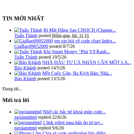
TIN MỚI NHẤT
Bí Mật Đằng Sau CHOCH (Change...
Tuấn Thành
posted
Hôm qua, lúc 11:11
em xin hỏi về code chart Index...
GiaBao09052000
posted
8/7/26
Khi Smart Money "Phá Vỡ Ranh...
Tuấn Thành
posted
19/5/26
NHÀ ĐẦU TƯ CÁ NHÂN CẦN MỘT LA...
Bảo Khánh
posted
14/5/26
Một Cuộc Gặp, Ba Kịch Bản: Nhà...
Bảo Khánh
posted
13/5/26
Đang tải...
Mới trả lời
Nhờ các bác bẻ khoá giúp code...
ngxlamdntd
replied
22/6/26
1 link robot mua bán do tự tay...
ngxlamdntd
replied
9/6/26
Chia sẻ code amibroker báo điểm...