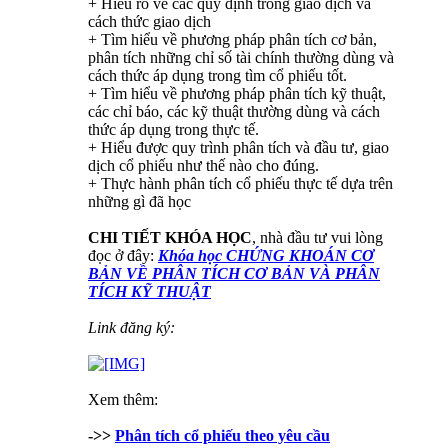
+ Hiểu rõ về các quy định trong giao dịch và
cách thức giao dịch
+ Tìm hiểu về phương pháp phân tích cơ bản,
phân tích những chỉ số tài chính thường dùng và
cách thức áp dụng trong tìm cổ phiếu tốt.
+ Tìm hiểu về phương pháp phân tích kỹ thuật,
các chỉ báo, các kỹ thuật thường dùng và cách
thức áp dụng trong thực tế.
+ Hiểu được quy trình phân tích và đầu tư, giao
dịch cổ phiếu như thế nào cho đúng.
+ Thực hành phân tích cổ phiếu thực tế dựa trên
những gì đã học
CHI TIẾT KHÓA HỌC
, nhà đầu tư vui lòng
đọc ở đây:
Khóa học CHỨNG KHOÁN CƠ
BẢN VỀ PHÂN TÍCH CƠ BẢN VÀ PHÂN
TÍCH KỸ THUẬT
Link đăng ký:
Xem thêm:
->>
Phân tích cổ phiếu theo yêu cầu