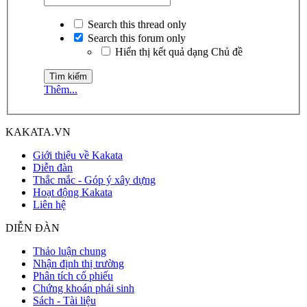
Search this thread only
Search this forum only
Hiển thị kết quả dạng Chủ đề
Thêm...
KAKATA.VN
Giới thiệu về Kakata
Diễn đàn
Thắc mắc - Góp ý xây dựng
Hoạt động Kakata
Liên hệ
DIỄN ĐÀN
Thảo luận chung
Nhận định thị trường
Phân tích cổ phiếu
Chứng khoán phái sinh
Sách - Tài liệu