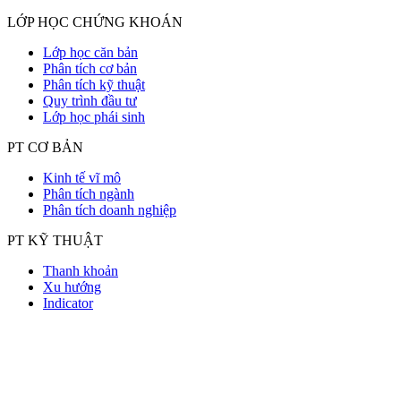
LỚP HỌC CHỨNG KHOÁN
Lớp học căn bản
Phân tích cơ bản
Phân tích kỹ thuật
Quy trình đầu tư
Lớp học phái sinh
PT CƠ BẢN
Kinh tế vĩ mô
Phân tích ngành
Phân tích doanh nghiệp
PT KỸ THUẬT
Thanh khoản
Xu hướng
Indicator