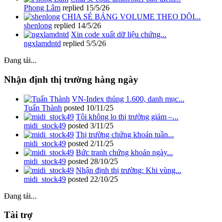
Phong Lâm
replied
15/5/26
CHIA SẺ BẢNG VOLUME THEO DÕI...
shenlong
replied
14/5/26
Xin code xuất dữ liệu chứng...
ngxlamdntd
replied
5/5/26
Đang tải...
Nhận định thị trường hàng ngày
VN-Index thủng 1.600, danh mục...
Tuấn Thành
posted
10/11/25
Tôi không lo thị trường giảm –...
midi_stock49
posted
3/11/25
Thị trường chứng khoán tuần...
midi_stock49
posted
2/11/25
Bức tranh chứng khoán ngày...
midi_stock49
posted
28/10/25
Nhận định thị trường: Khi vùng...
midi_stock49
posted
22/10/25
Đang tải...
Tài trợ