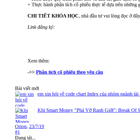
+ Thực hành phân tích cổ phiếu thực tế dựa trên những g
CHI TIẾT KHÓA HỌC
, nhà đầu tư vui lòng đọc ở đâ
Link đăng ký:
Xem thêm:
->>
Phân tích cổ phiếu theo yêu cầu
Bài viết mới
em xin hỏi về code chart Index của nhóm ngành tài
Khi Smart Money "Phá Vỡ Ranh Giới": Break Of S
Orion
,
23/7/19
#1
Đang tải...