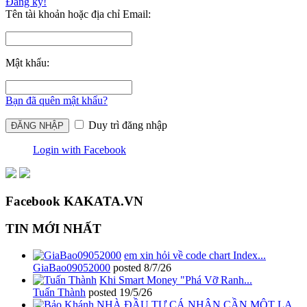
Đăng ký!
Tên tài khoản hoặc địa chỉ Email:
Mật khẩu:
Bạn đã quên mật khẩu?
Duy trì đăng nhập
Login with Facebook
Facebook KAKATA.VN
TIN MỚI NHẤT
em xin hỏi về code chart Index...
GiaBao09052000
posted
8/7/26
Khi Smart Money "Phá Vỡ Ranh...
Tuấn Thành
posted
19/5/26
NHÀ ĐẦU TƯ CÁ NHÂN CẦN MỘT LA...