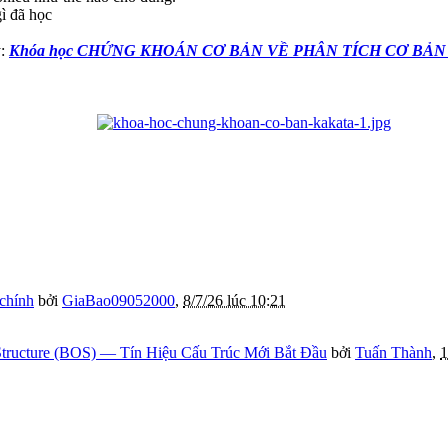
ì đã học
y:
Khóa học CHỨNG KHOÁN CƠ BẢN VỀ PHÂN TÍCH CƠ BẢN
 chính
bởi
GiaBao09052000
,
8/7/26 lúc 10:21
tructure (BOS) — Tín Hiệu Cấu Trúc Mới Bắt Đầu
bởi
Tuấn Thành
,
1