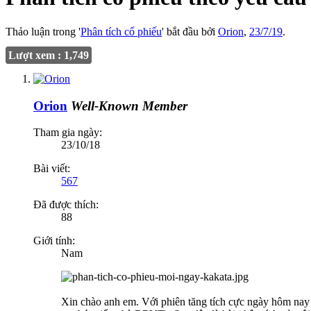
Thảo luận trong '
Phân tích cổ phiếu
' bắt đầu bởi
Orion
,
23/7/19
.
Lượt xem : 1,749
Orion
Well-Known Member
Tham gia ngày:
23/10/18
Bài viết:
567
Đã được thích:
88
Giới tính:
Nam
Xin chào anh em. Với phiên tăng tích cực ngày hôm nay