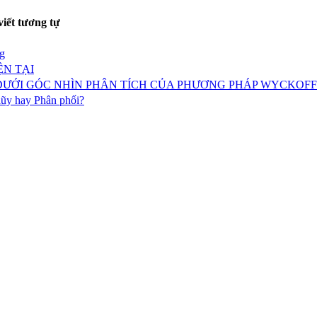
viết tương tự
g
ỆN TẠI
 DƯỚI GÓC NHÌN PHÂN TÍCH CỦA PHƯƠNG PHÁP WYCKOFF
lũy hay Phân phối?