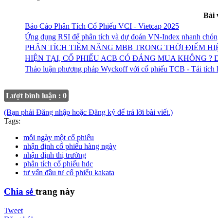
Bài 
Báo Cáo Phân Tích Cổ Phiếu VCI - Vietcap 2025
Ứng dụng RSI để phân tích và dự đoán VN-Index nhanh chón
PHÂN TÍCH TIỀM NĂNG MBB TRONG THỜI ĐIỂM HI
HIỆN TẠI, CỔ PHIẾU ACB CÓ ĐÁNG MUA KHÔNG ?
Thảo luận phương pháp Wyckoff với cổ phiếu TCB - Tái tích 
Lượt bình luận : 0
(Bạn phải Đăng nhập hoặc Đăng ký để trả lời bài viết.)
Tags:
mỗi ngày một cổ phiếu
nhận định cổ phiếu hàng ngày
nhận định thị trường
phân tích cổ phiếu hdc
tư vấn đầu tư cổ phiếu kakata
Chia sẻ
trang này
Tweet