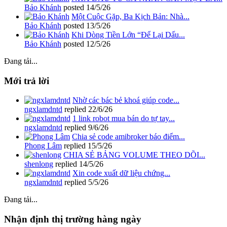
Bảo Khánh
posted
14/5/26
Một Cuộc Gặp, Ba Kịch Bản: Nhà...
Bảo Khánh
posted
13/5/26
Khi Dòng Tiền Lớn “Để Lại Dấu...
Bảo Khánh
posted
12/5/26
Đang tải...
Mới trả lời
Nhờ các bác bẻ khoá giúp code...
ngxlamdntd
replied
22/6/26
1 link robot mua bán do tự tay...
ngxlamdntd
replied
9/6/26
Chia sẻ code amibroker báo điểm...
Phong Lâm
replied
15/5/26
CHIA SẺ BẢNG VOLUME THEO DÕI...
shenlong
replied
14/5/26
Xin code xuất dữ liệu chứng...
ngxlamdntd
replied
5/5/26
Đang tải...
Nhận định thị trường hàng ngày