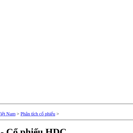
Việt Nam
>
Phân tích cổ phiếu
>
u - Cổ phiếu HDC