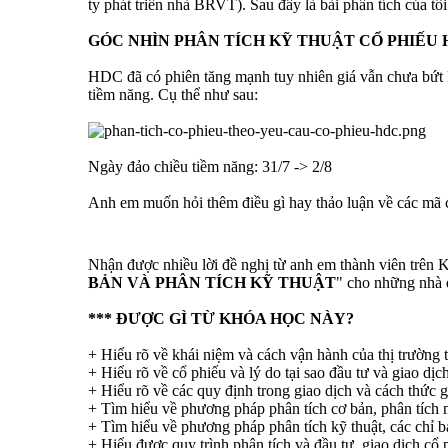
ty phát triển nhà BRVT). Sau đây là bài phân tích của t
GÓC NHÌN PHÂN TÍCH KỸ THUẬT CỔ PHIẾU 
HDC đã có phiên tăng mạnh tuy nhiên giá vẫn chưa bứt kh
tiềm năng. Cụ thể như sau:
Ngày đảo chiều tiềm năng: 31/7 -> 2/8
Anh em muốn hỏi thêm điều gì hay thảo luận về các mã 
Nhận được nhiều lời đề nghị từ anh em thành viên trên 
BẢN VÀ PHÂN TÍCH KỸ THUẬT
" cho những nhà đ
*** ĐƯỢC GÌ TỪ KHÓA HỌC NÀY?
+ Hiểu rõ về khái niệm và cách vận hành của thị trường 
+ Hiểu rõ về cổ phiếu và lý do tại sao đầu tư và giao dịc
+ Hiểu rõ về các quy định trong giao dịch và cách thức g
+ Tìm hiểu về phương pháp phân tích cơ bản, phân tích n
+ Tìm hiểu về phương pháp phân tích kỹ thuật, các chỉ b
+ Hiểu được quy trình phân tích và đầu tư, giao dịch cổ