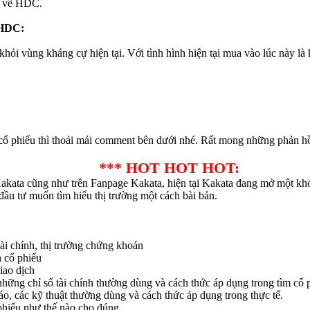
ôi về HDC.
HDC:
ỏi vùng kháng cự hiện tại. Với tình hình hiện tại mua vào lúc này là
cổ phiếu thì thoải mái comment bên dưới nhé. Rất mong những phản hồi
*** HOT HOT HOT:
Kakata cũng như trên Fanpage Kakata, hiện tại Kakata đang mở một kh
ầu tư muốn tìm hiểu thị trường một cách bài bản.
tài chính, thị trường chứng khoán
h cổ phiếu
iao dịch
hững chỉ số tài chính thường dùng và cách thức áp dụng trong tìm cổ p
áo, các kỹ thuật thường dùng và cách thức áp dụng trong thực tế.
 phiếu như thế nào cho đúng.