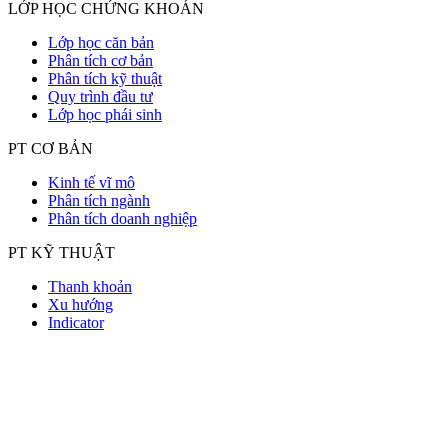
LỚP HỌC CHỨNG KHOÁN
Lớp học căn bản
Phân tích cơ bản
Phân tích kỹ thuật
Quy trình đầu tư
Lớp học phái sinh
PT CƠ BẢN
Kinh tế vĩ mô
Phân tích ngành
Phân tích doanh nghiệp
PT KỸ THUẬT
Thanh khoản
Xu hướng
Indicator