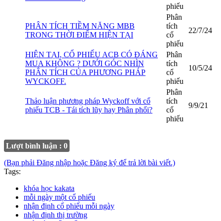
phiếu
Phân
PHÂN TÍCH TIỀM NĂNG MBB
tích
22/7/24
TRONG THỜI ĐIỂM HIỆN TẠI
cổ
phiếu
HIỆN TẠI, CỔ PHIẾU ACB CÓ ĐÁNG
Phân
MUA KHÔNG ? DƯỚI GÓC NHÌN
tích
10/5/24
PHÂN TÍCH CỦA PHƯƠNG PHÁP
cổ
WYCKOFF.
phiếu
Phân
Thảo luận phương pháp Wyckoff với cổ
tích
9/9/21
phiếu TCB - Tái tích lũy hay Phân phối?
cổ
phiếu
Lượt bình luận : 0
(Bạn phải Đăng nhập hoặc Đăng ký để trả lời bài viết.)
Tags:
khóa học kakata
mỗi ngày một cổ phiếu
nhận định cổ phiếu mỗi ngày
nhận định thị trường