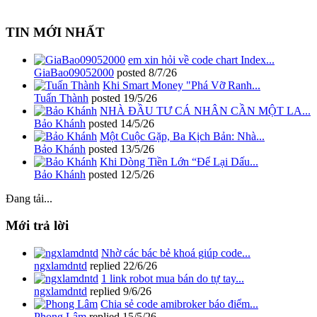
TIN MỚI NHẤT
em xin hỏi về code chart Index...
GiaBao09052000
posted
8/7/26
Khi Smart Money "Phá Vỡ Ranh...
Tuấn Thành
posted
19/5/26
NHÀ ĐẦU TƯ CÁ NHÂN CẦN MỘT LA...
Bảo Khánh
posted
14/5/26
Một Cuộc Gặp, Ba Kịch Bản: Nhà...
Bảo Khánh
posted
13/5/26
Khi Dòng Tiền Lớn “Để Lại Dấu...
Bảo Khánh
posted
12/5/26
Đang tải...
Mới trả lời
Nhờ các bác bẻ khoá giúp code...
ngxlamdntd
replied
22/6/26
1 link robot mua bán do tự tay...
ngxlamdntd
replied
9/6/26
Chia sẻ code amibroker báo điểm...
Phong Lâm
replied
15/5/26