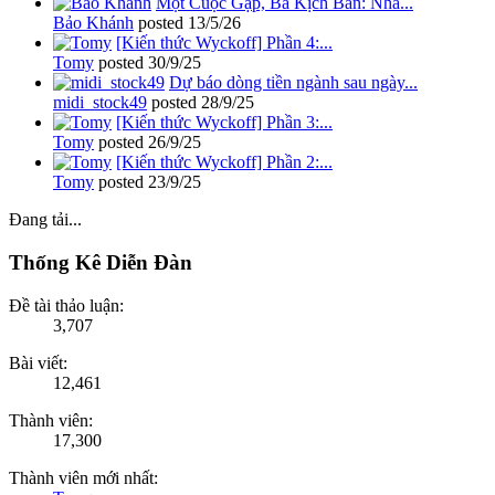
Một Cuộc Gặp, Ba Kịch Bản: Nhà...
Bảo Khánh
posted
13/5/26
[Kiến thức Wyckoff] Phần 4:...
Tomy
posted
30/9/25
Dự báo dòng tiền ngành sau ngày...
midi_stock49
posted
28/9/25
[Kiến thức Wyckoff] Phần 3:...
Tomy
posted
26/9/25
[Kiến thức Wyckoff] Phần 2:...
Tomy
posted
23/9/25
Đang tải...
Thống Kê Diễn Đàn
Đề tài thảo luận:
3,707
Bài viết:
12,461
Thành viên:
17,300
Thành viên mới nhất: