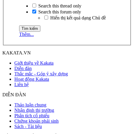
Search this thread only
Search this forum only
Hiển thị kết quả dạng Chủ đề
Thêm...
KAKATA.VN
Giới thiệu về Kakata
Diễn đàn
Thắc mắc - Góp ý xây dựng
Hoạt động Kakata
Liên hệ
DIỄN ĐÀN
Thảo luận chung
Nhận định thị trường
Phân tích cổ phiếu
Chứng khoán phái sinh
Sách - Tài liệu