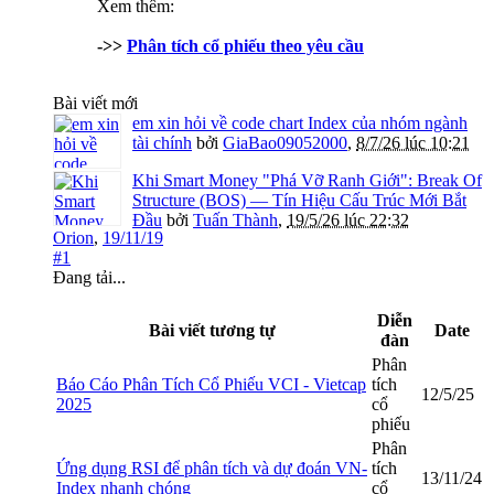
Xem thêm:
->>
Phân tích cổ phiếu theo yêu cầu
Bài viết mới
em xin hỏi về code chart Index của nhóm ngành
tài chính
bởi
GiaBao09052000
,
8/7/26 lúc 10:21
Khi Smart Money "Phá Vỡ Ranh Giới": Break Of
Structure (BOS) — Tín Hiệu Cấu Trúc Mới Bắt
Đầu
bởi
Tuấn Thành
,
19/5/26 lúc 22:32
Orion
,
19/11/19
#1
Đang tải...
Diễn
Bài viết tương tự
Date
đàn
Phân
Báo Cáo Phân Tích Cổ Phiếu VCI - Vietcap
tích
12/5/25
2025
cổ
phiếu
Phân
Ứng dụng RSI để phân tích và dự đoán VN-
tích
13/11/24
Index nhanh chóng
cổ