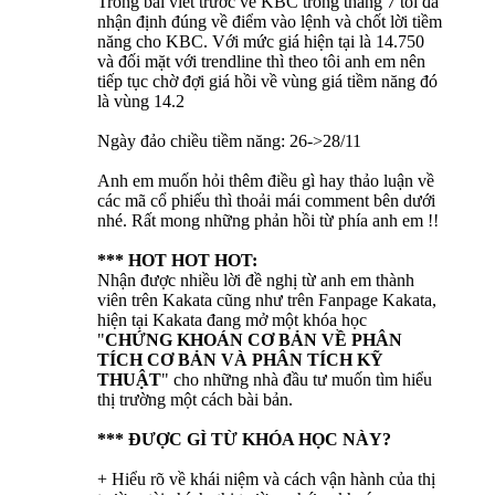
Trong bài viết trước về KBC trong tháng 7 tôi đã
nhận định đúng về điểm vào lệnh và chốt lời tiềm
năng cho KBC. Với mức giá hiện tại là 14.750
và đối mặt với trendline thì theo tôi anh em nên
tiếp tục chờ đợi giá hồi về vùng giá tiềm năng đó
là vùng 14.2
Ngày đảo chiều tiềm năng: 26->28/11
Anh em muốn hỏi thêm điều gì hay thảo luận về
các mã cổ phiếu thì thoải mái comment bên dưới
nhé. Rất mong những phản hồi từ phía anh em !!
*** HOT HOT HOT:
Nhận được nhiều lời đề nghị từ anh em thành
viên trên Kakata cũng như trên Fanpage Kakata,
hiện tại Kakata đang mở một khóa học
"
CHỨNG KHOÁN CƠ BẢN VỀ PHÂN
TÍCH CƠ BẢN VÀ PHÂN TÍCH KỸ
THUẬT
" cho những nhà đầu tư muốn tìm hiểu
thị trường một cách bài bản.
*** ĐƯỢC GÌ TỪ KHÓA HỌC NÀY?
+ Hiểu rõ về khái niệm và cách vận hành của thị