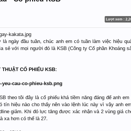
Lượt xem : 2,2
là ngày đầu tuần, chúc anh em có tuần làm việc hiệu qu
ia sẻ với mọi người đó là KSB (Công ty Cổ phần Khoáng s
 THUẬT CỔ PHIẾU KSB:
KSB theo tôi đây là cổ phiếu khá tiềm năng đáng để anh em
ó tín hiệu nào cho thấy nên vào lệnh lúc này vì vậy anh e
dline giảm. Khi đó lực tăng được xác nhận và 2 vùng giá chố
à xa hơn có thể là 27.