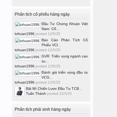
Phân tích cổ phiếu hàng ngày
Đầu Tư Chứng Khoán Việt
Nam: Cổ...
tohuan1996
posted
12/5/25
Báo Cáo Phân Tích Cổ
Phiếu VCI...
tohuan1996
posted
12/5/25
GVR: Triển vọng ngành cao
su...
tohuan1996
posted
12/5/25
Đánh giá triển vọng đầu tư
VCG...
tohuan1996
posted
12/5/25
Bật Mí Chiến Lược Đầu Tư TCB...
Tuấn Thành
posted
22/3/25
Phân tích phái sinh hàng ngày