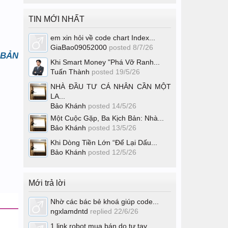
TIN MỚI NHẤT
em xin hỏi về code chart Index...
GiaBao09052000
posted
8/7/26
 BẢN
Khi Smart Money "Phá Vỡ Ranh...
Tuấn Thành
posted
19/5/26
NHÀ ĐẦU TƯ CÁ NHÂN CẦN MỘT
LA...
Bảo Khánh
posted
14/5/26
Một Cuộc Gặp, Ba Kịch Bản: Nhà...
Bảo Khánh
posted
13/5/26
Khi Dòng Tiền Lớn “Để Lại Dấu...
Bảo Khánh
posted
12/5/26
Mới trả lời
Nhờ các bác bẻ khoá giúp code...
ngxlamdntd
replied
22/6/26
1 link robot mua bán do tự tay...