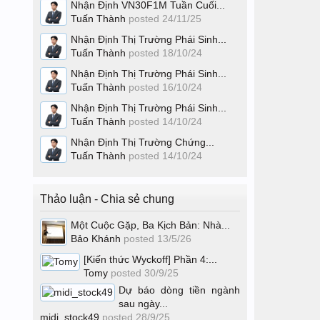
Nhận Định VN30F1M Tuần Cuối...
Tuấn Thành
posted
24/11/25
Nhận Định Thị Trường Phái Sinh...
Tuấn Thành
posted
18/10/24
Nhận Định Thị Trường Phái Sinh...
Tuấn Thành
posted
16/10/24
Nhận Định Thị Trường Phái Sinh...
Tuấn Thành
posted
14/10/24
Nhận Định Thị Trường Chứng...
Tuấn Thành
posted
14/10/24
Thảo luận - Chia sẻ chung
Một Cuộc Gặp, Ba Kịch Bản: Nhà...
Bảo Khánh
posted
13/5/26
[Kiến thức Wyckoff] Phần 4:...
Tomy
posted
30/9/25
Dự báo dòng tiền ngành
sau ngày...
midi_stock49
posted
28/9/25