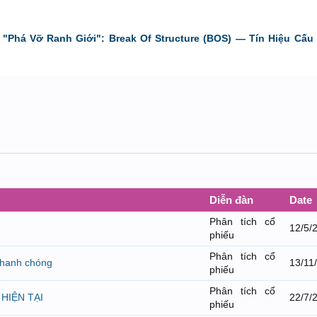
"Phá Vỡ Ranh Giới": Break Of Structure (BOS) — Tín Hiệu Cấu 
Diễn đàn
Date
Phân tích cổ
12/5/
phiếu
Phân tích cổ
nhanh chóng
13/11
phiếu
Phân tích cổ
HIỆN TẠI
22/7/
phiếu