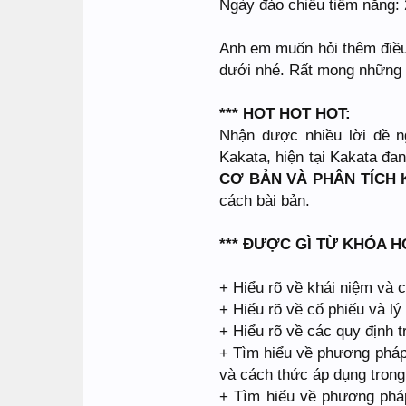
Ngày đảo chiều tiềm năng:
Anh em muốn hỏi thêm điều
dưới nhé. Rất mong những p
*** HOT HOT HOT:
Nhận được nhiều lời đề n
Kakata, hiện tại Kakata đa
CƠ BẢN VÀ PHÂN TÍCH 
cách bài bản.
*** ĐƯỢC GÌ TỪ KHÓA 
+ Hiểu rõ về khái niệm và 
+ Hiểu rõ về cổ phiếu và lý
+ Hiểu rõ về các quy định t
+ Tìm hiểu về phương pháp 
và cách thức áp dụng trong 
+ Tìm hiểu về phương pháp