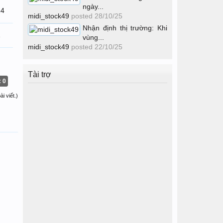
ngày...
24
midi_stock49
posted
28/10/25
Nhận định thị trường: Khi
1
vùng...
midi_stock49
posted
22/10/25
Tài trợ
: 0
i viết.)