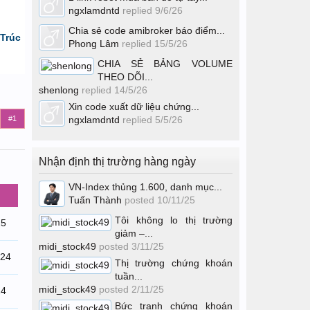
ngxlamdntd
replied
9/6/26
Chia sẻ code amibroker báo điểm...
Trúc
Phong Lâm
replied
15/5/26
CHIA SẺ BẢNG VOLUME
THEO DÕI...
shenlong
replied
14/5/26
Xin code xuất dữ liệu chứng...
#1
ngxlamdntd
replied
5/5/26
Nhận định thị trường hàng ngày
VN-Index thủng 1.600, danh mục...
Tuấn Thành
posted
10/11/25
Tôi không lo thị trường
25
giảm –...
midi_stock49
posted
3/11/25
/24
Thị trường chứng khoán
tuần...
midi_stock49
posted
2/11/25
24
Bức tranh chứng khoán