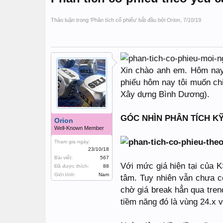
Thảo luận trong '
Phân tích cổ phiếu
' bắt đầu bởi
Orion
,
7/10/19
.
Xin chào anh em. Hôm nay 
phiếu hôm nay tôi muốn ch
Xây dựng Bình Dương).
GÓC NHÌN PHÂN TÍCH KỸ
Orion
Well-Known Member
Tham gia ngày:
23/10/18
Bài viết:
567
Với mức giá hiện tại của 
Đã được thích:
88
Giới tính:
Nam
tâm. Tuy nhiên vẫn chưa c
chờ giá break hẳn qua tren
tiềm năng đó là vùng 24.x v