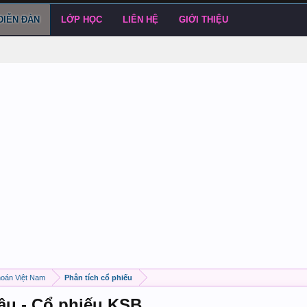
DIỄN ĐÀN
LỚP HỌC
LIÊN HỆ
GIỚI THIỆU
hoán Việt Nam
Phân tích cổ phiếu
cầu - Cổ phiếu KSB