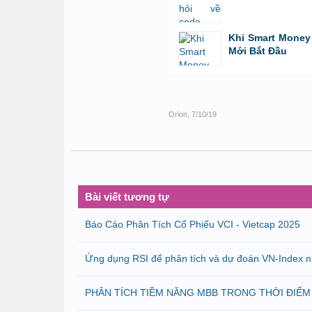
bởi
GiaBao09052000
,
8/7/26 lúc 10:21
Khi Smart Money 
Mới Bắt Đầu
bởi
Tuấn Thành
,
19/5/26 lúc 22:32
Orion
,
7/10/19
Bài viết tương tự
Báo Cáo Phân Tích Cổ Phiếu VCI - Vietcap 2025
Ứng dụng RSI để phân tích và dự đoán VN-Index 
PHÂN TÍCH TIỀM NĂNG MBB TRONG THỜI ĐIỂM 