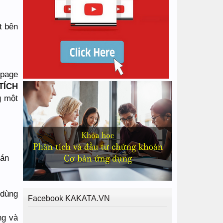
t bên
npage
TÍCH
g một
oán
 dùng
Facebook KAKATA.VN
ng và