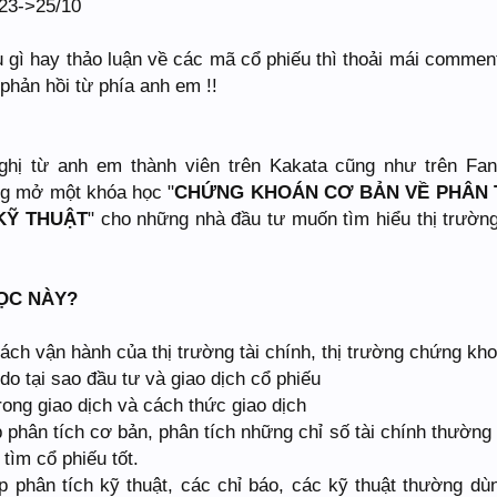
 23->25/10
 gì hay thảo luận về các mã cổ phiếu thì thoải mái commen
hản hồi từ phía anh em !!
ghị từ anh em thành viên trên Kakata cũng như trên Fa
ng mở một khóa học "
CHỨNG KHOÁN CƠ BẢN VỀ PHÂN 
KỸ THUẬT
" cho những nhà đầu tư muốn tìm hiểu thị trườn
HỌC NÀY?
cách vận hành của thị trường tài chính, thị trường chứng kh
 do tại sao đầu tư và giao dịch cổ phiếu
rong giao dịch và cách thức giao dịch
phân tích cơ bản, phân tích những chỉ số tài chính thường
tìm cổ phiếu tốt.
 phân tích kỹ thuật, các chỉ báo, các kỹ thuật thường dù