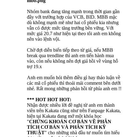
Nhóm bank đang tăng mạnh trong thời gian gần
đây với trường hợp của VCB, BID. MBB mặc
dù không mạnh mẽ như hai cổ phiếu kia nhưng
vẫn có được mức tăng trưởng bền vững. Với
mức giá 20.7 như hiện tại theo tôi anh em không
nên vào lệnh vội.
Chờ đợi diễn biến tiếp theo từ giá, nếu MBB
break qua trendline thì anh em tiến hành mua
vào, còn nếu không nên đợi giá hồi về vùng hỗ
trợ 19.x
Anh em muốn hỏi thêm điều gì hay thảo luận về
các mã cổ phiếu thì thoải mái comment bên dưới
nhé. Rất mong những phản hồi từ phía anh em !!
*** HOT HOT HOT:
Nhận được nhiều lời đề nghị từ anh em thành
viên trên Kakata cũng như trên Fanpage Kakata,
hiện tại Kakata đang mở một khóa học
"
CHỨNG KHOÁN CƠ BẢN VỀ PHÂN
TÍCH CƠ BẢN VÀ PHÂN TÍCH KỸ
THUẬT
" cho những nhà đầu tư muốn tìm hiểu