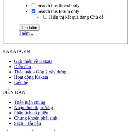
Search this thread only
Search this forum only
Hiển thị kết quả dạng Chủ đề
Thêm...
KAKATA.VN
Giới thiệu về Kakata
Diễn đàn
Thắc mắc - Góp ý xây dựng
Hoạt động Kakata
Liên hệ
DIỄN ĐÀN
Thảo luận chung
Nhận định thị trường
Phân tích cổ phiếu
Chứng khoán phái sinh
Sách - Tài liệu