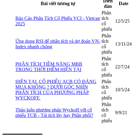
Diễn
Bài viết tương tự
Date
đàn
Phân
Báo Cáo Phân Tích Cổ Phiếu VCI - Vietcap
tích
12/5/25
2025
cổ
phiếu
Phân
Ứng dụng RSI để phân tích và dự đoán VN-
tích
13/11/24
Index nhanh chóng
cổ
phiếu
Phân
PHÂN TÍCH TIỀM NĂNG MBB
tích
22/7/24
TRONG THỜI ĐIỂM HIỆN TẠI
cổ
phiếu
HIỆN TẠI, CỔ PHIẾU ACB CÓ ĐÁNG
Phân
MUA KHÔNG ? DƯỚI GÓC NHÌN
tích
10/5/24
PHÂN TÍCH CỦA PHƯƠNG PHÁP
cổ
WYCKOFF.
phiếu
Phân
Thảo luận phương pháp Wyckoff với cổ
tích
9/9/21
phiếu TCB - Tái tích lũy hay Phân phối?
cổ
phiếu