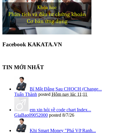
Facebook KAKATA.VN
TIN MỚI NHẤT
Bí Mật Đằng Sau CHOCH (Change...
Tuấn Thành
posted
Hôm nay lúc 11:11
em xin hỏi về code chart Index...
GiaBao09052000
posted
8/7/26
Khi Smart Money "Phá Vỡ Ranh...