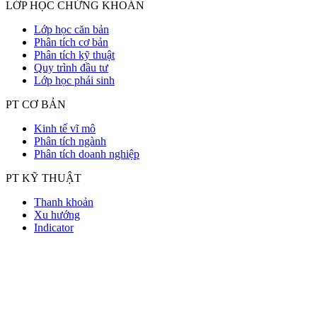
LỚP HỌC CHỨNG KHOÁN
Lớp học căn bản
Phân tích cơ bản
Phân tích kỹ thuật
Quy trình đầu tư
Lớp học phái sinh
PT CƠ BẢN
Kinh tế vĩ mô
Phân tích ngành
Phân tích doanh nghiệp
PT KỸ THUẬT
Thanh khoản
Xu hướng
Indicator