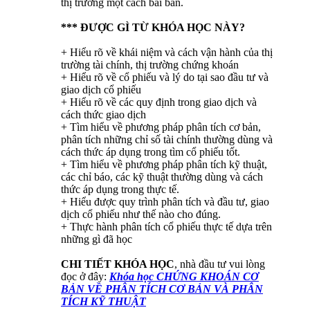
thị trường một cách bài bản.
*** ĐƯỢC GÌ TỪ KHÓA HỌC NÀY?
+ Hiểu rõ về khái niệm và cách vận hành của thị
trường tài chính, thị trường chứng khoán
+ Hiểu rõ về cổ phiếu và lý do tại sao đầu tư và
giao dịch cổ phiếu
+ Hiểu rõ về các quy định trong giao dịch và
cách thức giao dịch
+ Tìm hiểu về phương pháp phân tích cơ bản,
phân tích những chỉ số tài chính thường dùng và
cách thức áp dụng trong tìm cổ phiếu tốt.
+ Tìm hiểu về phương pháp phân tích kỹ thuật,
các chỉ báo, các kỹ thuật thường dùng và cách
thức áp dụng trong thực tế.
+ Hiểu được quy trình phân tích và đầu tư, giao
dịch cổ phiếu như thế nào cho đúng.
+ Thực hành phân tích cổ phiếu thực tế dựa trên
những gì đã học
CHI TIẾT KHÓA HỌC
, nhà đầu tư vui lòng
đọc ở đây:
Khóa học CHỨNG KHOÁN CƠ
BẢN VỀ PHÂN TÍCH CƠ BẢN VÀ PHÂN
TÍCH KỸ THUẬT