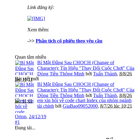
Link đăng ký:
Xem thêm:
->>
Phân tích cổ phiếu theo yêu cầu
Quan tâm nhiều
Bí Mật Đằng Sau CHOCH (Change of
Character): Tín Hiệu "Thay Đổi Cuộc Chơi" Của
Dòng Tiền Thông Minh
bởi
Tuấn Thành
,
8/8/26
Bài viết mới
lúc 11:11
Bí Mật Đằng Sau CHOCH (Change of
Character): Tín Hiệu "Thay Đổi Cuộc Chơi" Của
Dòng Tiền Thông Minh
bởi
Tuấn Thành
,
8/8/26
em xin hỏi về code chart Index của nhóm ngành
lúc 11:11
tài chính
bởi
GiaBao09052000
,
8/7/26 lúc 10:21
Orion
,
24/12/19
#1
Đang tải...