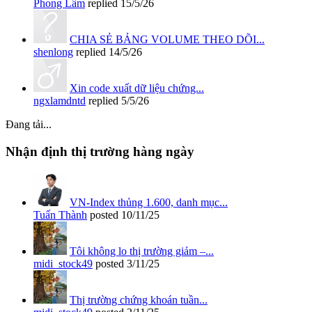
Phong Lâm
replied
15/5/26
CHIA SẺ BẢNG VOLUME THEO DÕI...
shenlong
replied
14/5/26
Xin code xuất dữ liệu chứng...
ngxlamdntd
replied
5/5/26
Đang tải...
Nhận định thị trường hàng ngày
VN-Index thủng 1.600, danh mục...
Tuấn Thành
posted
10/11/25
Tôi không lo thị trường giảm –...
midi_stock49
posted
3/11/25
Thị trường chứng khoán tuần...