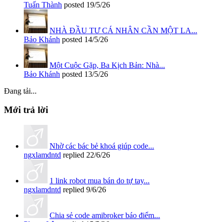
Tuấn Thành
posted
19/5/26
NHÀ ĐẦU TƯ CÁ NHÂN CẦN MỘT LA...
Bảo Khánh
posted
14/5/26
Một Cuộc Gặp, Ba Kịch Bản: Nhà...
Bảo Khánh
posted
13/5/26
Đang tải...
Mới trả lời
Nhờ các bác bẻ khoá giúp code...
ngxlamdntd
replied
22/6/26
1 link robot mua bán do tự tay...
ngxlamdntd
replied
9/6/26
Chia sẻ code amibroker báo điểm...