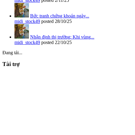
midi_stock49
posted
2/11/25
Bức tranh chứng khoán ngày...
midi_stock49
posted
28/10/25
Nhận định thị trường: Khi vùng...
midi_stock49
posted
22/10/25
Đang tải...
Tài trợ