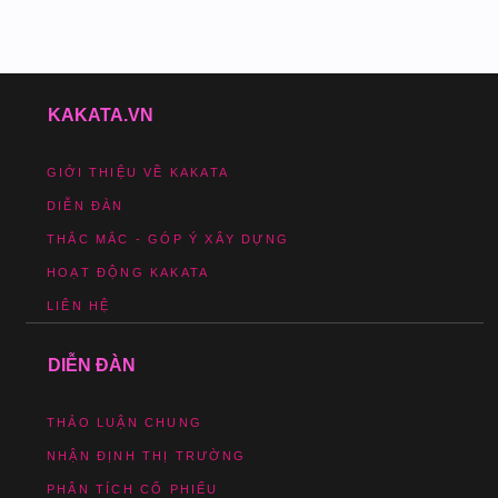
KAKATA.VN
GIỚI THIỆU VỀ KAKATA
DIỄN ĐÀN
THẮC MẮC - GÓP Ý XÂY DỰNG
HOẠT ĐỘNG KAKATA
LIÊN HỆ
DIỄN ĐÀN
THẢO LUẬN CHUNG
NHẬN ĐỊNH THỊ TRƯỜNG
PHÂN TÍCH CỔ PHIẾU