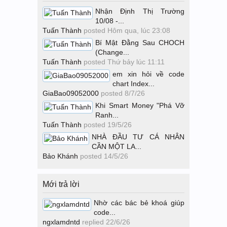
Nhận Định Thị Trường
10/08 -...
Tuấn Thành
posted
Hôm qua, lúc 23:08
Bí Mật Đằng Sau CHOCH
(Change...
Tuấn Thành
posted
Thứ bảy lúc 11:11
em xin hỏi về code
chart Index...
GiaBao09052000
posted
8/7/26
Khi Smart Money "Phá Vỡ
Ranh...
Tuấn Thành
posted
19/5/26
NHÀ ĐẦU TƯ CÁ NHÂN
CẦN MỘT LA...
Bảo Khánh
posted
14/5/26
Mới trả lời
Nhờ các bác bẻ khoá giúp
code...
ngxlamdntd
replied
22/6/26