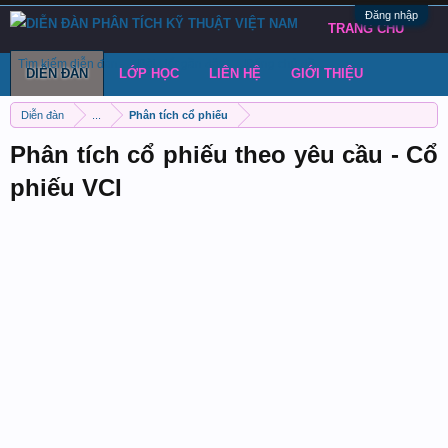
Đăng nhập
TRANG CHỦ
Tìm kiếm diễn đàn
Bài viết gần đây
Đăng chủ đề
DIỄN ĐÀN
LỚP HỌC
LIÊN HỆ
GIỚI THIỆU
Diễn đàn
...
Phân tích cổ phiếu
Phân tích cổ phiếu theo yêu cầu - Cổ
phiếu VCI