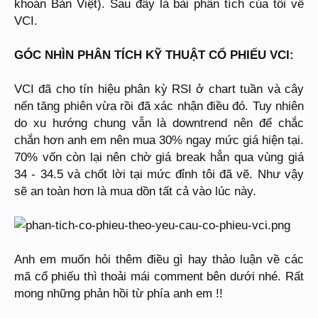
khoán Bản Việt). Sau đây là bài phân tích của tôi về
VCI.
GÓC NHÌN PHÂN TÍCH KỸ THUẬT CỔ PHIẾU VCI:
VCI đã cho tín hiệu phân kỳ RSI ở chart tuần và cây
nến tăng phiên vừa rồi đã xác nhận điều đó. Tuy nhiên
do xu hướng chung vẫn là downtrend nên để chắc
chắn hơn anh em nên mua 30% ngay mức giá hiện tại.
70% vốn còn lại nên chờ giá break hẳn qua vùng giá
34 - 34.5 và chốt lời tại mức đỉnh tôi đã vẽ. Như vậy
sẽ an toàn hơn là mua dồn tất cả vào lúc này.
Anh em muốn hỏi thêm điều gì hay thảo luận về các
mã cổ phiếu thì thoải mái comment bên dưới nhé. Rất
mong những phản hồi từ phía anh em !!