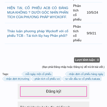
Phân
HIỆN TẠI, CỔ PHIẾU ACB CÓ ĐÁNG
tích
MUA KHÔNG ? DƯỚI GÓC NHÌN PHÂN
10/5/24
cổ
TÍCH CỦA PHƯƠNG PHÁP WYCKOFF.
phiếu
Phân
Thảo luận phương pháp Wyckoff với cổ
tích
9/9/21
phiếu TCB - Tái tích lũy hay Phân phối?
cổ
phiếu
Lượt bình luận : 0
(Bạn phải Đăng nhập hoặc Đăng ký để trả lời bài viết.)
Tags:
mỗi ngày một cổ phiếu
nhận định cổ phiếu hàng ngày
nhận định thị trường
phân tích cổ phiếu vci
tư vấn đầu tư cổ phiếu kakata
Đăng ký!