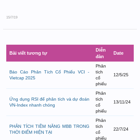
bởi
Tuấn Thành
,
8/8/26 lúc 11:11
15/7/19
Diễn
Bài viết tương tự
Date
đàn
Phân
Báo Cáo Phân Tích Cổ Phiếu VCI -
tích
12/5/25
Vietcap 2025
cổ
phiếu
Phân
Ứng dụng RSI để phân tích và dự đoán
tích
13/11/24
VN-Index nhanh chóng
cổ
phiếu
Phân
PHÂN TÍCH TIỀM NĂNG MBB TRONG
tích
22/7/24
THỜI ĐIỂM HIỆN TẠI
cổ
phiếu