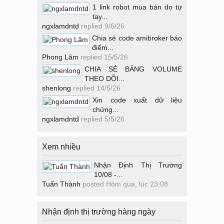
1 link robot mua bán do tự
tay...
ngxlamdntd
replied
9/6/26
Chia sẻ code amibroker báo
điểm...
Phong Lâm
replied
15/5/26
CHIA SẺ BẢNG VOLUME
THEO DÕI...
shenlong
replied
14/5/26
Xin code xuất dữ liệu
chứng...
ngxlamdntd
replied
5/5/26
Xem nhiều
Nhận Định Thị Trường
10/08 -...
Tuấn Thành
posted
Hôm qua, lúc 23:08
Nhận định thị trường hàng ngày