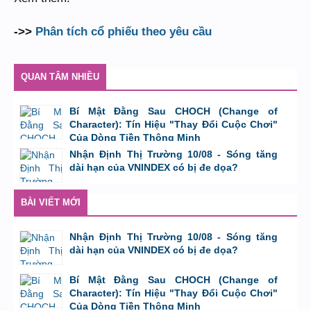
->>
Phân tích cổ phiếu theo yêu cầu
QUAN TÂM NHIỀU
Bí Mật Đằng Sau CHOCH (Change of
Character): Tín Hiệu "Thay Đổi Cuộc Chơi"
Của Dòng Tiền Thông Minh
bởi
Tuấn Thành
,
8/8/26 lúc 11:11
Nhận Định Thị Trường 10/08 - Sóng tăng
dài hạn của VNINDEX có bị đe dọa?
bởi
Tuấn Thành
,
9/8/26 lúc 23:08
BÀI VIẾT MỚI
Nhận Định Thị Trường 10/08 - Sóng tăng
dài hạn của VNINDEX có bị đe dọa?
bởi
Tuấn Thành
,
9/8/26 lúc 23:08
Bí Mật Đằng Sau CHOCH (Change of
Character): Tín Hiệu "Thay Đổi Cuộc Chơi"
Của Dòng Tiền Thông Minh