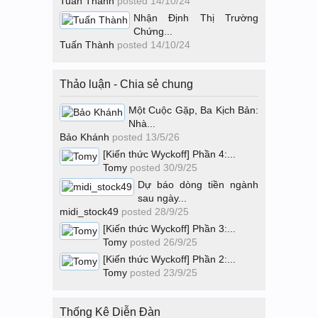
Tuấn Thành
posted
14/10/24
Nhận Định Thị Trường
Chứng...
Tuấn Thành
posted
14/10/24
Thảo luận - Chia sẻ chung
Một Cuộc Gặp, Ba Kịch Bản:
Nhà...
Bảo Khánh
posted
13/5/26
[Kiến thức Wyckoff] Phần 4:...
Tomy
posted
30/9/25
Dự báo dòng tiền ngành
sau ngày...
midi_stock49
posted
28/9/25
[Kiến thức Wyckoff] Phần 3:...
Tomy
posted
26/9/25
[Kiến thức Wyckoff] Phần 2:...
Tomy
posted
23/9/25
Thống Kê Diễn Đàn