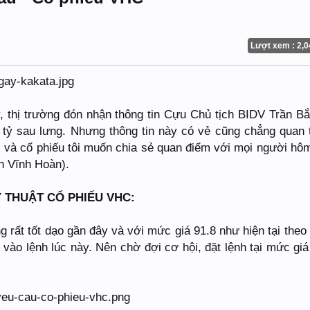
Lượt xem : 2,0
 thị trường đón nhận thông tin Cựu Chủ tịch BIDV Trần B
n tỷ sau lưng. Nhưng thông tin này có vẻ cũng chẳng quan 
ợi và cổ phiếu tôi muốn chia sẻ quan điểm với mọi người hô
n Vĩnh Hoàn).
 THUẬT CỔ PHIẾU VHC:
rất tốt dạo gần đây và với mức giá 91.8 như hiện tại theo t
vào lệnh lúc này. Nên chờ đợi cơ hội, đặt lệnh tại mức giá