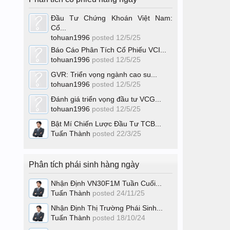
Đầu Tư Chứng Khoán Việt Nam:
Cổ...
tohuan1996
posted
12/5/25
Báo Cáo Phân Tích Cổ Phiếu VCI...
tohuan1996
posted
12/5/25
GVR: Triển vọng ngành cao su...
tohuan1996
posted
12/5/25
Đánh giá triển vọng đầu tư VCG...
tohuan1996
posted
12/5/25
Bật Mí Chiến Lược Đầu Tư TCB...
Tuấn Thành
posted
22/3/25
Phân tích phái sinh hàng ngày
Nhận Định VN30F1M Tuần Cuối...
Tuấn Thành
posted
24/11/25
Nhận Định Thị Trường Phái Sinh...
Tuấn Thành
posted
18/10/24