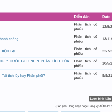
Diễn đàn
Date
Phân tích cổ
12/5/
phiếu
Phân tích cổ
nhanh chóng
13/11
phiếu
Phân tích cổ
HIỆN TẠI
22/7/
phiếu
ÔNG ? DƯỚI GÓC NHÌN PHÂN TÍCH CỦA
Phân tích cổ
10/5/
phiếu
Phân tích cổ
 Tái tích lũy hay Phân phối?
9/9/2
phiếu
Lượt bình luận 
(Bạn phải Đăng nhập hoặc Đăng ký để trả lời bà