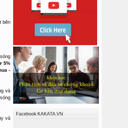
t bên
 sóng
từ 5%
mua -
ng và
 sóng
Facebook KAKATA.VN
ây và