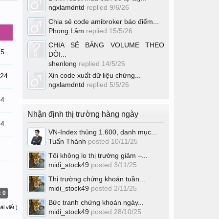
ngxlamdntd
replied
9/6/26
Chia sẻ code amibroker báo điểm...
Phong Lâm
replied
15/5/26
CHIA SẺ BẢNG VOLUME THEO
25
DÕI...
shenlong
replied
14/5/26
Xin code xuất dữ liệu chứng...
/24
ngxlamdntd
replied
5/5/26
24
Nhận định thị trường hàng ngày
24
VN-Index thủng 1.600, danh mục...
Tuấn Thành
posted
10/11/25
1
Tôi không lo thị trường giảm –...
midi_stock49
posted
3/11/25
Thị trường chứng khoán tuần...
midi_stock49
posted
2/11/25
: 0
Bức tranh chứng khoán ngày...
i viết.)
midi_stock49
posted
28/10/25