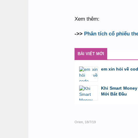
Xem thêm:
->>
Phân tích cổ phiếu th
BÀI VIẾT MỚI
em xin hỏi về co
bởi
GiaBao09052000
,
8/7/26 lúc 10:21
Khi Smart Money 
Mới Bắt Đầu
bởi
Tuấn Thành
,
19/5/26 lúc 22:32
Orion
,
18/7/19