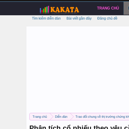
TRANG CHỦ
Tìm kiếm diễn đàn
Bài viết gần đây
Đăng chủ đề
Trang chủ
Diễn đàn
Trao đổi chung về thị trường chứng k
Phân tích cổ phiếu theo yêu 