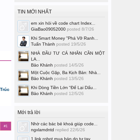
TIN MỚI NHẤT
em xin hỏi về code chart Index...
GiaBao09052000
posted
8/7/26
Khi Smart Money "Phá Vỡ Ranh...
Tuấn Thành
posted
19/5/26
NHÀ ĐẦU TƯ CÁ NHÂN CẦN MỘT
LA...
Bảo Khánh
posted
14/5/26
Một Cuộc Gặp, Ba Kịch Bản: Nhà...
Bảo Khánh
posted
13/5/26
Khi Dòng Tiền Lớn “Để Lại Dấu...
Trúc
Bảo Khánh
posted
12/5/26
Mới trả lời
Nhờ các bác bẻ khoá giúp code...
#1
ngxlamdntd
replied
22/6/26
1 link robot mua bán do tự tay...