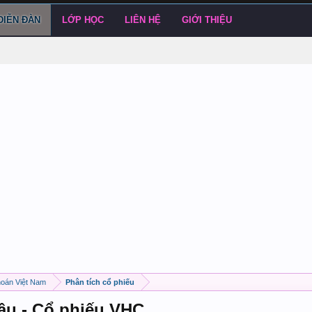
DIỄN ĐÀN
LỚP HỌC
LIÊN HỆ
GIỚI THIỆU
hoán Việt Nam
Phân tích cổ phiếu
cầu - Cổ phiếu VHC