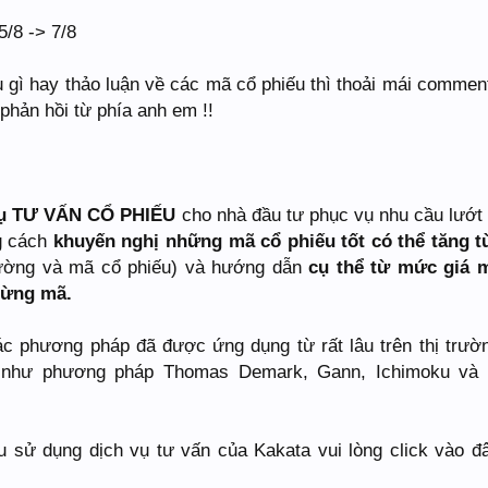
5/8 -> 7/8
 gì hay thảo luận về các mã cổ phiếu thì thoải mái commen
hản hồi từ phía anh em !!
ụ
TƯ VẤN CỔ PHIẾU
cho nhà đầu tư phục vụ nhu cầu lướt
g cách
khuyến nghị những mã cổ phiếu tốt có thể tăng 
trường và mã cổ phiếu) và hướng dẫn
cụ thể từ mức giá 
 từng mã.
c phương pháp đã được ứng dụng từ rất lâu trên thị trườ
i như phương pháp Thomas Demark, Gann, Ichimoku và
 sử dụng dịch vụ tư vấn của Kakata vui lòng click vào đ