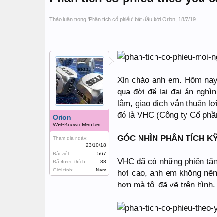
Thảo luận trong '
Phân tích cổ phiếu
' bắt đầu bởi
Orion
,
18/7/19
.
Xin chào anh em. Hôm nay,
qua đời để lại đại án nghì
lắm, giao dịch vẫn thuận l
đó là VHC (Công ty Cổ phầ
Orion
Well-Known Member
GÓC NHÌN PHÂN TÍCH KỸ
Tham gia ngày:
23/10/18
Bài viết:
567
VHC đã có những phiên tăng 
Đã được thích:
88
Giới tính:
Nam
hơi cao, anh em không nên 
hơn mà tôi đã vẽ trên hình.