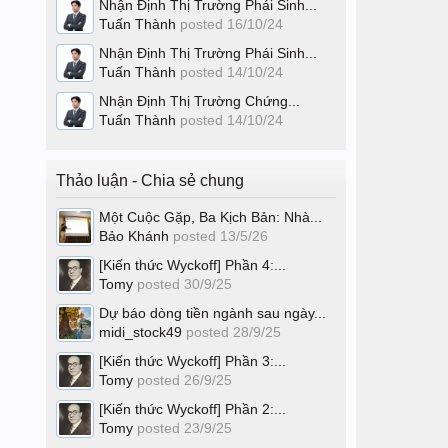
Nhận Định Thị Trường Phái Sinh...
Tuấn Thành
posted
16/10/24
Nhận Định Thị Trường Phái Sinh...
Tuấn Thành
posted
14/10/24
Nhận Định Thị Trường Chứng...
Tuấn Thành
posted
14/10/24
Thảo luận - Chia sẻ chung
Một Cuộc Gặp, Ba Kịch Bản: Nhà...
Bảo Khánh
posted
13/5/26
[Kiến thức Wyckoff] Phần 4:...
Tomy
posted
30/9/25
Dự báo dòng tiền ngành sau ngày...
midi_stock49
posted
28/9/25
[Kiến thức Wyckoff] Phần 3:...
Tomy
posted
26/9/25
[Kiến thức Wyckoff] Phần 2:...
Tomy
posted
23/9/25