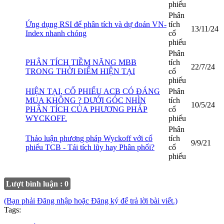
phiếu
Phân
Ứng dụng RSI để phân tích và dự đoán VN-
tích
13/11/24
Index nhanh chóng
cổ
phiếu
Phân
PHÂN TÍCH TIỀM NĂNG MBB
tích
22/7/24
TRONG THỜI ĐIỂM HIỆN TẠI
cổ
phiếu
HIỆN TẠI, CỔ PHIẾU ACB CÓ ĐÁNG
Phân
MUA KHÔNG ? DƯỚI GÓC NHÌN
tích
10/5/24
PHÂN TÍCH CỦA PHƯƠNG PHÁP
cổ
WYCKOFF.
phiếu
Phân
Thảo luận phương pháp Wyckoff với cổ
tích
9/9/21
phiếu TCB - Tái tích lũy hay Phân phối?
cổ
phiếu
Lượt bình luận : 0
(Bạn phải Đăng nhập hoặc Đăng ký để trả lời bài viết.)
Tags: