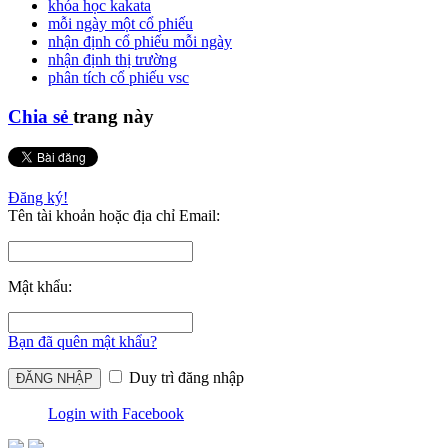
khóa học kakata
mỗi ngày một cổ phiếu
nhận định cổ phiếu mỗi ngày
nhận định thị trường
phân tích cổ phiếu vsc
Chia sẻ
trang này
Đăng ký!
Tên tài khoản hoặc địa chỉ Email:
Mật khẩu:
Bạn đã quên mật khẩu?
Duy trì đăng nhập
Login with Facebook