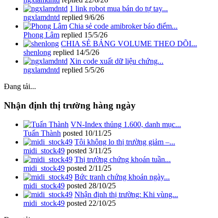
1 link robot mua bán do tự tay...
ngxlamdntd
replied
9/6/26
Chia sẻ code amibroker báo điểm...
Phong Lâm
replied
15/5/26
CHIA SẺ BẢNG VOLUME THEO DÕI...
shenlong
replied
14/5/26
Xin code xuất dữ liệu chứng...
ngxlamdntd
replied
5/5/26
Đang tải...
Nhận định thị trường hàng ngày
VN-Index thủng 1.600, danh mục...
Tuấn Thành
posted
10/11/25
Tôi không lo thị trường giảm –...
midi_stock49
posted
3/11/25
Thị trường chứng khoán tuần...
midi_stock49
posted
2/11/25
Bức tranh chứng khoán ngày...
midi_stock49
posted
28/10/25
Nhận định thị trường: Khi vùng...
midi_stock49
posted
22/10/25