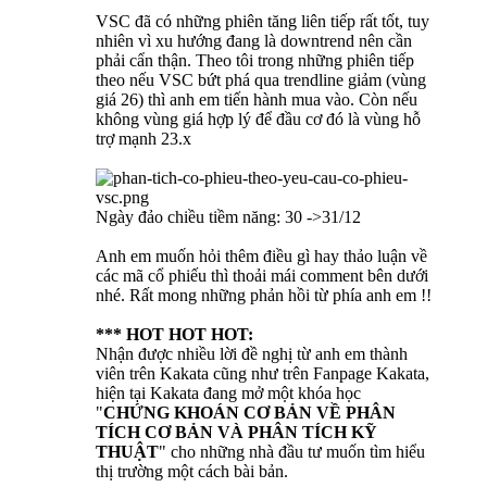
VSC đã có những phiên tăng liên tiếp rất tốt, tuy
nhiên vì xu hướng đang là downtrend nên cần
phải cẩn thận. Theo tôi trong những phiên tiếp
theo nếu VSC bứt phá qua trendline giảm (vùng
giá 26) thì anh em tiến hành mua vào. Còn nếu
không vùng giá hợp lý để đầu cơ đó là vùng hỗ
trợ mạnh 23.x
Ngày đảo chiều tiềm năng: 30 ->31/12
Anh em muốn hỏi thêm điều gì hay thảo luận về
các mã cổ phiếu thì thoải mái comment bên dưới
nhé. Rất mong những phản hồi từ phía anh em !!
*** HOT HOT HOT:
Nhận được nhiều lời đề nghị từ anh em thành
viên trên Kakata cũng như trên Fanpage Kakata,
hiện tại Kakata đang mở một khóa học
"
CHỨNG KHOÁN CƠ BẢN VỀ PHÂN
TÍCH CƠ BẢN VÀ PHÂN TÍCH KỸ
THUẬT
" cho những nhà đầu tư muốn tìm hiểu
thị trường một cách bài bản.