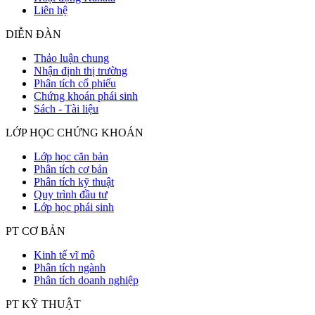
Liên hệ
DIỄN ĐÀN
Thảo luận chung
Nhận định thị trường
Phân tích cổ phiếu
Chứng khoán phái sinh
Sách - Tài liệu
LỚP HỌC CHỨNG KHOÁN
Lớp học căn bản
Phân tích cơ bản
Phân tích kỹ thuật
Quy trình đầu tư
Lớp học phái sinh
PT CƠ BẢN
Kinh tế vĩ mô
Phân tích ngành
Phân tích doanh nghiệp
PT KỸ THUẬT