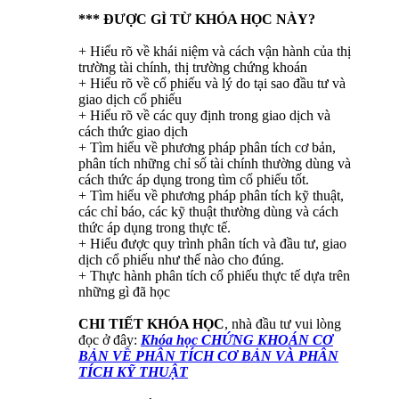
*** ĐƯỢC GÌ TỪ KHÓA HỌC NÀY?
+ Hiểu rõ về khái niệm và cách vận hành của thị
trường tài chính, thị trường chứng khoán
+ Hiểu rõ về cổ phiếu và lý do tại sao đầu tư và
giao dịch cổ phiếu
+ Hiểu rõ về các quy định trong giao dịch và
cách thức giao dịch
+ Tìm hiểu về phương pháp phân tích cơ bản,
phân tích những chỉ số tài chính thường dùng và
cách thức áp dụng trong tìm cổ phiếu tốt.
+ Tìm hiểu về phương pháp phân tích kỹ thuật,
các chỉ báo, các kỹ thuật thường dùng và cách
thức áp dụng trong thực tế.
+ Hiểu được quy trình phân tích và đầu tư, giao
dịch cổ phiếu như thế nào cho đúng.
+ Thực hành phân tích cổ phiếu thực tế dựa trên
những gì đã học
CHI TIẾT KHÓA HỌC
, nhà đầu tư vui lòng
đọc ở đây:
Khóa học CHỨNG KHOÁN CƠ
BẢN VỀ PHÂN TÍCH CƠ BẢN VÀ PHÂN
TÍCH KỸ THUẬT