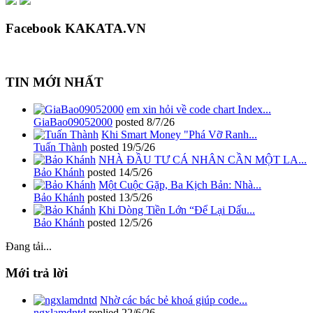
Facebook KAKATA.VN
TIN MỚI NHẤT
em xin hỏi về code chart Index...
GiaBao09052000
posted
8/7/26
Khi Smart Money "Phá Vỡ Ranh...
Tuấn Thành
posted
19/5/26
NHÀ ĐẦU TƯ CÁ NHÂN CẦN MỘT LA...
Bảo Khánh
posted
14/5/26
Một Cuộc Gặp, Ba Kịch Bản: Nhà...
Bảo Khánh
posted
13/5/26
Khi Dòng Tiền Lớn “Để Lại Dấu...
Bảo Khánh
posted
12/5/26
Đang tải...
Mới trả lời
Nhờ các bác bẻ khoá giúp code...
ngxlamdntd
replied
22/6/26