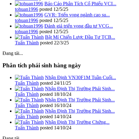
Báo Cáo Phân Tích Cổ Phiếu VCI...
tohuan1996
posted
12/5/25
GVR: Triển vọng ngành cao su...
tohuan1996
posted
12/5/25
Đánh giá triển vọng đầu tư VCG...
tohuan1996
posted
12/5/25
Bật Mí Chiến Lược Đầu Tư TCB...
Tuấn Thành
posted
22/3/25
Đang tải...
Phân tích phái sinh hàng ngày
Nhận Định VN30F1M Tuần Cuối...
Tuấn Thành
posted
24/11/25
Nhận Định Thị Trường Phái Sinh...
Tuấn Thành
posted
18/10/24
Nhận Định Thị Trường Phái Sinh...
Tuấn Thành
posted
16/10/24
Nhận Định Thị Trường Phái Sinh...
Tuấn Thành
posted
14/10/24
Nhận Định Thị Trường Chứng...
Tuấn Thành
posted
14/10/24
Đang tải...