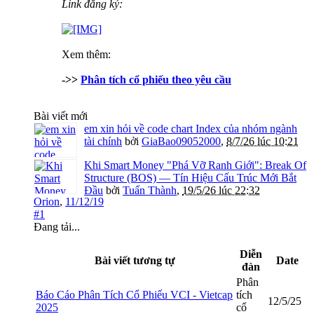
Link đăng ký:
Xem thêm:
->>
Phân tích cổ phiếu theo yêu cầu
Bài viết mới
em xin hỏi về code chart Index của nhóm ngành
tài chính
bởi
GiaBao09052000
,
8/7/26 lúc 10:21
Khi Smart Money "Phá Vỡ Ranh Giới": Break Of
Structure (BOS) — Tín Hiệu Cấu Trúc Mới Bắt
Đầu
bởi
Tuấn Thành
,
19/5/26 lúc 22:32
Orion
,
11/12/19
#1
Đang tải...
Diễn
Bài viết tương tự
Date
đàn
Phân
Báo Cáo Phân Tích Cổ Phiếu VCI - Vietcap
tích
12/5/25
2025
cổ