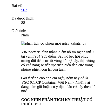
Bài viết:
567
Đã được thích:
88
Giới tính:
Nam
Vn-Index đã hình thành điểm hỗ trợ mạnh thứ 2
tại vùng 954-955 điểm. Sau nỗ lực hồi phục
tương đối tích cực từ vùng hỗ trợ này, thị trường
có khả năng sẽ tiếp tục diễn biến tích cực trong
những phiên còn lại của tuần.
Gợi ý dành cho anh em ngày hôm nay đó là
VSC (CTCP Container Việt Nam). Những ai
đang nắm giữ hoặc có ý định đầu cơ hãy theo dõi
nhé.
GÓC NHÌN PHÂN TÍCH KỸ THUẬT CỔ
PHIẾU VSC: