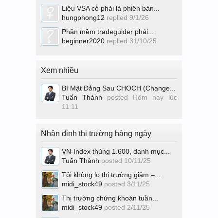
Liệu VSA có phải là phiên bản...
hungphong12
replied
9/1/26
Phần mềm tradeguider phái...
beginner2020
replied
31/10/25
Xem nhiều
Bí Mật Đằng Sau CHOCH (Change...
Tuấn Thành
posted
Hôm nay lúc
11:11
Nhận định thị trường hàng ngày
VN-Index thủng 1.600, danh mục...
Tuấn Thành
posted
10/11/25
Tôi không lo thị trường giảm –...
midi_stock49
posted
3/11/25
Thị trường chứng khoán tuần...
midi_stock49
posted
2/11/25