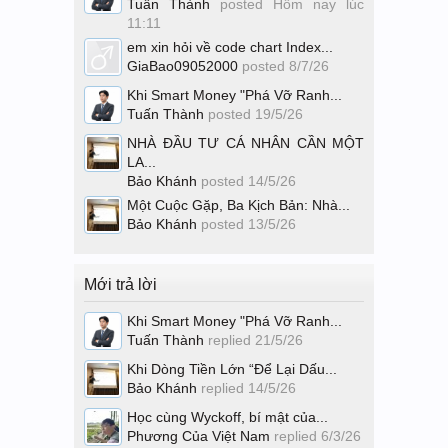
Tuấn Thành
posted
Hôm nay lúc
11:11
em xin hỏi về code chart Index...
GiaBao09052000
posted
8/7/26
Khi Smart Money "Phá Vỡ Ranh...
Tuấn Thành
posted
19/5/26
NHÀ ĐẦU TƯ CÁ NHÂN CẦN MỘT
LA...
Bảo Khánh
posted
14/5/26
Một Cuộc Gặp, Ba Kịch Bản: Nhà...
Bảo Khánh
posted
13/5/26
Mới trả lời
Khi Smart Money "Phá Vỡ Ranh...
Tuấn Thành
replied
21/5/26
Khi Dòng Tiền Lớn “Để Lại Dấu...
Bảo Khánh
replied
14/5/26
Học cùng Wyckoff, bí mật của...
Phương Của Việt Nam
replied
6/3/26