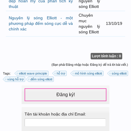
đẹp hoàn mỹ của phân tích kỹ
nguyên lý
thuật
sóng Elliott
Chuyên
Nguyên lý sóng Elliott - một
mục
phương pháp đếm sóng cực dễ và
13/10/19
nguyên lý
chính xác
sóng Elliott
Lượt bình luận : 0
(Bạn phải Đăng nhập hoặc Đăng ký để trả lời bài viết.)
Tags:
elliott wave principle
hỗ trợ
mô hình sóng elliott
sóng elliott
vùng hỗ trợ
đếm sóng elliott
Đăng ký!
Tên tài khoản hoặc địa chỉ Email: