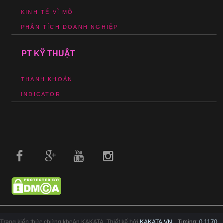
KINH TẾ VĨ MÔ
PHÂN TÍCH DOANH NGHIỆP
PT KỸ THUẬT
THANH KHOẢN
INDICATOR
Trang kiến thức chứng khoán KAKATA. Thiết kế bởi
KAKATA.VN
Timing:
0.1170