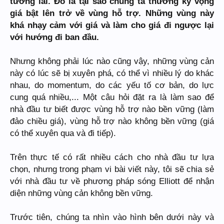
tương lai. Đó là tại sao chúng ta thường kỳ vọng
giá bật lên trở về vùng hỗ trợ. Những vùng này
khá nhạy cảm với giá và làm cho giá đi ngược lại
với hướng đi ban đầu.
Nhưng không phải lúc nào cũng vậy, những vùng cản
này có lúc sẽ bị xuyên phá, có thể vì nhiều lý do khác
nhau, do momentum, do các yếu tố cơ bản, do lực
cung quá nhiều,... Một câu hỏi đặt ra là làm sao để
nhà đầu tư biết được vùng hỗ trợ nào bền vững (làm
đảo chiều giá), vùng hỗ trợ nào không bền vững (giá
có thể xuyên qua và đi tiếp).
Trên thực tế có rất nhiều cách cho nhà đầu tư lựa
chọn, nhưng trong phạm vi bài viết này, tôi sẽ chia sẻ
với nhà đầu tư về phương pháp sóng Elliott để nhận
diện những vùng cản không bền vững.
Trước tiên, chúng ta nhìn vào hình bên dưới này và