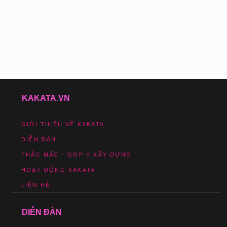
KAKATA.VN
GIỚI THIỆU VỀ KAKATA
DIỄN ĐÀN
THẮC MẮC - GÓP Ý XÂY DỰNG
HOẠT ĐỘNG KAKATA
LIÊN HỆ
DIỄN ĐÀN