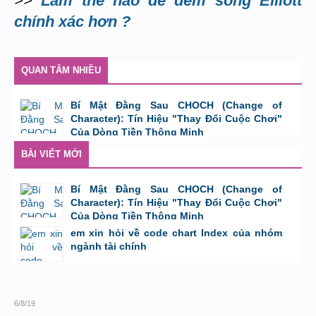
>>
Làm thế nào để đếm sóng Elliott
chính xác hơn ?
QUAN TÂM NHIỀU
Bí Mật Đằng Sau CHOCH (Change of
Character): Tín Hiệu "Thay Đổi Cuộc Chơi"
Của Dòng Tiền Thông Minh
bởi
Tuấn Thành
,
8/8/26 lúc 11:11
BÀI VIẾT MỚI
Bí Mật Đằng Sau CHOCH (Change of
Character): Tín Hiệu "Thay Đổi Cuộc Chơi"
Của Dòng Tiền Thông Minh
bởi
Tuấn Thành
,
8/8/26 lúc 11:11
em xin hỏi về code chart Index của nhóm
ngành tài chính
bởi
GiaBao09052000
,
8/7/26 lúc 10:21
6/8/19