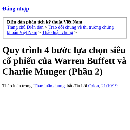
Đăng nhập
Diễn đàn phân tích kỹ thuật Việt Nam
Trang chủ
Diễn đàn
>
Trao đổi chung về thị trường chứng
khoán Việt Nam
>
Thảo luận chung
>
Quy trình 4 bước lựa chọn siêu
cổ phiếu của Warren Buffett và
Charlie Munger (Phần 2)
Thảo luận trong '
Thảo luận chung
' bắt đầu bởi
Orion
,
21/10/19
.