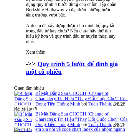
dụng quy trình 4 bước dùng cho chính Tập đoàn
Berkshire Hathaway và đạt được những bước
tăng trưởng vượt bậc.
Anh em đã xây dựng được cho mình bộ quy tắc
trong đầu tư hay chưa? Nếu chưa hãy thử tìm
hiểu kỹ hơn về quy trình đầu tư huyền thoại này
nhé.
Xem thêm:
->>
Quy trình 5 bước để định giá
một cổ phiếu
Quan tâm nhiều
Bí Mật Đằng Sau CHOCH (Change of
Character): Tín Hiệu "Thay Đổi Cuộc Chơi" Của
Dòng Tiền Thông Minh
bởi
Tuấn Thành
,
8/8/26
Bài viết mới
lúc 11:11
Bí Mật Đằng Sau CHOCH (Change of
Character): Tín Hiệu "Thay Đổi Cuộc Chơi" Của
Dòng Tiền Thông Minh
bởi
Tuấn Thành
,
8/8/26
em xin hỏi về code chart Index của nhóm ngành
lúc 11:11