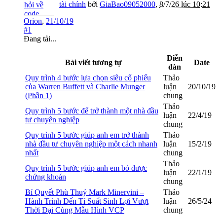
tài chính
bởi
GiaBao09052000
,
8/7/26 lúc 10:21
Orion
,
21/10/19
#1
Đang tải...
Diễn
Bài viết tương tự
Date
đàn
Quy trình 4 bước lựa chọn siêu cổ phiếu
Thảo
của Warren Buffett và Charlie Munger
luận
20/10/19
(Phần 1)
chung
Thảo
Quy trình 5 bước để trở thành một nhà đầu
luận
22/4/19
tư chuyên nghiệp
chung
Quy trình 5 bước giúp anh em trở thành
Thảo
nhà đầu tư chuyên nghiệp một cách nhanh
luận
15/2/19
nhất
chung
Thảo
Quy trình 5 bước giúp anh em bỏ được
luận
22/1/19
chứng khoán
chung
Bí Quyết Phù Thuỷ Mark Minervini –
Thảo
Hành Trình Đến Tỉ Suất Sinh Lợi Vượt
luận
26/5/24
Thời Đại Cùng Mẫu Hình VCP
chung