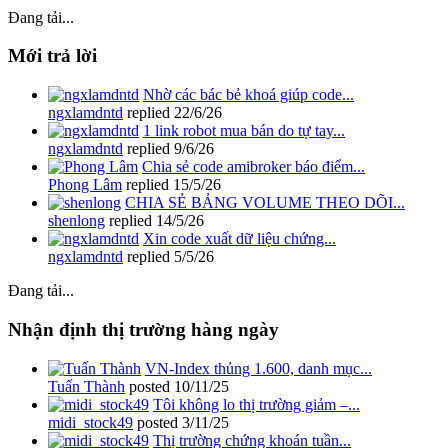
Đang tải...
Mới trả lời
Nhờ các bác bẻ khoá giúp code...
ngxlamdntd
replied
22/6/26
1 link robot mua bán do tự tay...
ngxlamdntd
replied
9/6/26
Chia sẻ code amibroker báo điểm...
Phong Lâm
replied
15/5/26
CHIA SẺ BẢNG VOLUME THEO DÕI...
shenlong
replied
14/5/26
Xin code xuất dữ liệu chứng...
ngxlamdntd
replied
5/5/26
Đang tải...
Nhận định thị trường hàng ngày
VN-Index thủng 1.600, danh mục...
Tuấn Thành
posted
10/11/25
Tôi không lo thị trường giảm –...
midi_stock49
posted
3/11/25
Thị trường chứng khoán tuần...