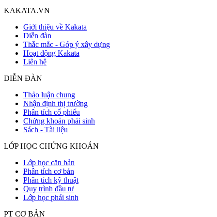
KAKATA.VN
Giới thiệu về Kakata
Diễn đàn
Thắc mắc - Góp ý xây dựng
Hoạt động Kakata
Liên hệ
DIỄN ĐÀN
Thảo luận chung
Nhận định thị trường
Phân tích cổ phiếu
Chứng khoán phái sinh
Sách - Tài liệu
LỚP HỌC CHỨNG KHOÁN
Lớp học căn bản
Phân tích cơ bản
Phân tích kỹ thuật
Quy trình đầu tư
Lớp học phái sinh
PT CƠ BẢN