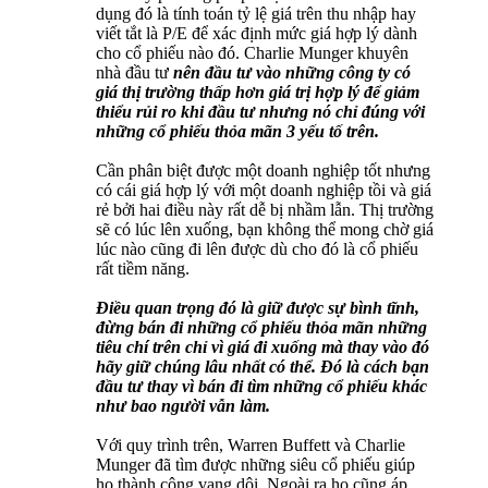
dụng đó là tính toán tỷ lệ giá trên thu nhập hay
viết tắt là P/E để xác định mức giá hợp lý dành
cho cổ phiếu nào đó. Charlie Munger khuyên
nhà đầu tư
nên đầu tư vào những công ty có
giá thị trường thấp hơn giá trị hợp lý để giảm
thiểu rủi ro khi đầu tư nhưng nó chỉ đúng với
những cổ phiếu thỏa mãn 3 yếu tố trên.
Cần phân biệt được một doanh nghiệp tốt nhưng
có cái giá hợp lý với một doanh nghiệp tồi và giá
rẻ bởi hai điều này rất dễ bị nhầm lẫn. Thị trường
sẽ có lúc lên xuống, bạn không thể mong chờ giá
lúc nào cũng đi lên được dù cho đó là cổ phiếu
rất tiềm năng.
Điều quan trọng đó là giữ được sự bình tĩnh,
đừng bán đi những cổ phiếu thỏa mãn những
tiêu chí trên chỉ vì giá đi xuống mà thay vào đó
hãy giữ chúng lâu nhất có thể. Đó là cách bạn
đầu tư thay vì bán đi tìm những cổ phiếu khác
như bao người vẫn làm.
Với quy trình trên, Warren Buffett và Charlie
Munger đã tìm được những siêu cổ phiếu giúp
họ thành công vang dội. Ngoài ra họ cũng áp