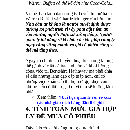
Warren Buffett có thể kể đến như Coca-Cola...
Vì thế, ban lãnh đạo công ty là yếu tố thứ ba mà
Warren Buffett và Charlie Munger cần lưu tâm.
Nhà đầu tư không là người quyết định được
đường lối phát triển vì vậy phải đặt niềm tin
vào những người thực sự xứng đáng. Người
quản lý tài năng sẽ là chất xúc tác giúp công ty
ngày càng vững mạnh và giá cổ phiếu cũng vì
thế mà tăng theo.
Ngay cả chính hai huyền thoại trên cũng không
thể gánh vác tất cả trách nhiệm và khối lượng
công việc tại Berkshire Hathaway mà phải chia
sẻ đến những lãnh đạo cấp thấp hơn, chỉ có
những việc khẩn cấp thì họ mới gọi điện còn
không nếu có thể tự giải quyết họ sẽ không làm
phiền.
Xem thêm:
4 bài học quản lý rủi ro của
các nhà giao dịch hàng đầu thế giới
4. TÍNH TOÁN MỨC GIÁ HỢP
LÝ ĐỂ MUA CỔ PHIẾU
Đây là bước cuối cùng trong quy trình 4