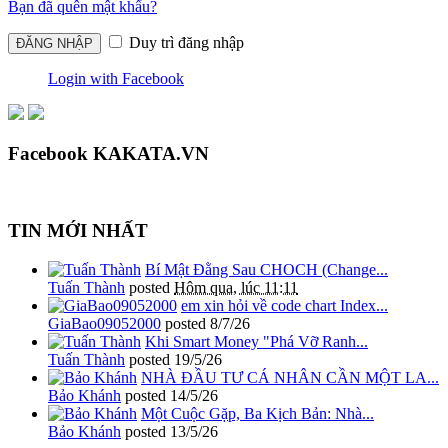
Bạn đã quên mật khẩu?
Duy trì đăng nhập
Login with Facebook
Facebook KAKATA.VN
TIN MỚI NHẤT
Bí Mật Đằng Sau CHOCH (Change...
Tuấn Thành
posted
Hôm qua, lúc 11:11
em xin hỏi về code chart Index...
GiaBao09052000
posted
8/7/26
Khi Smart Money "Phá Vỡ Ranh...
Tuấn Thành
posted
19/5/26
NHÀ ĐẦU TƯ CÁ NHÂN CẦN MỘT LA...
Bảo Khánh
posted
14/5/26
Một Cuộc Gặp, Ba Kịch Bản: Nhà...
Bảo Khánh
posted
13/5/26