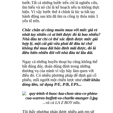
bước.Tất cả những bước trên chỉ là nghiên cứu,
tìm hiểu và nó chỉ là kế hoạch nếu ta không thực
hiện. Vì vậy bước thứ 4 chính là lúc ta bắt tay
hành động sau khi đã tìm ra công ty thỏa mãn 3
yếu tố trên.
Chắc chắn ai cũng muốn mua với mức giá rẻ
nhất tuy nhiên có ai biết được đó là bao nhiêu?
Nhà đầu tư chỉ có thể xác định được mức giá
hợp lý, một cái giá vừa phải để đầu tư chứ
không thể mua đát bán đỉnh mãi được, đó là
điều hiển nhiên đối với nhà đầu tư lâu dài.
Ngay cả những huyền thoại họ cũng không thể
bắt đúng đáy, đoán đúng đỉnh trong những
thương vụ của mình vì vậy hãy làm quen với
điều đó. Có nhiều phương pháp để định giá cổ
phiếu, mỗi người một chiến lược như
chiết khấu
dòng tiền, sử dụng P/E, P/B, EPS...
...và cả LA Z BOY nữa.
Tôi thấy phương pháp được nhiều anh em sử