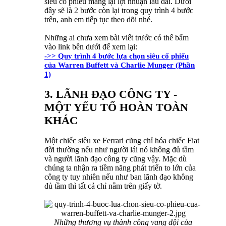
siêu cổ phiếu mang lại lợi nhuận lâu dài. Dưới
đây sẽ là 2 bước còn lại trong quy trình 4 bước
trên, anh em tiếp tục theo dõi nhé.
Những ai chưa xem bài viết trước có thể bấm
vào link bên dưới để xem lại:
->> Quy trình 4 bước lựa chọn siêu cổ phiếu
của Warren Buffett và Charlie Munger (Phần
1)
3. LÃNH ĐẠO CÔNG TY -
MỘT YẾU TỐ HOÀN TOÀN
KHÁC
Một chiếc siêu xe Ferrari cũng chỉ hóa chiếc Fiat
đời thường nếu như người lái nó không đủ tầm
và người lãnh đạo công ty cũng vậy. Mặc dù
chúng ta nhận ra tiềm năng phát triển to lớn của
công ty tuy nhiên nếu như ban lãnh đạo không
đủ tầm thì tất cả chỉ nằm trên giấy tờ.
Những thương vụ thành công vang dội của