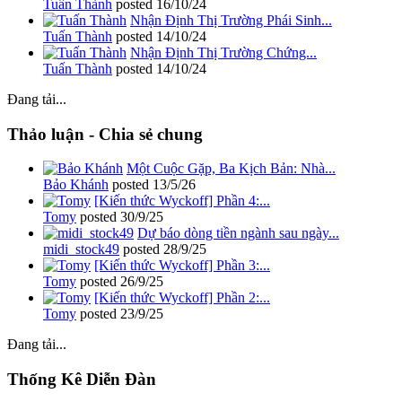
Tuấn Thành
posted
16/10/24
Nhận Định Thị Trường Phái Sinh...
Tuấn Thành
posted
14/10/24
Nhận Định Thị Trường Chứng...
Tuấn Thành
posted
14/10/24
Đang tải...
Thảo luận - Chia sẻ chung
Một Cuộc Gặp, Ba Kịch Bản: Nhà...
Bảo Khánh
posted
13/5/26
[Kiến thức Wyckoff] Phần 4:...
Tomy
posted
30/9/25
Dự báo dòng tiền ngành sau ngày...
midi_stock49
posted
28/9/25
[Kiến thức Wyckoff] Phần 3:...
Tomy
posted
26/9/25
[Kiến thức Wyckoff] Phần 2:...
Tomy
posted
23/9/25
Đang tải...
Thống Kê Diễn Đàn