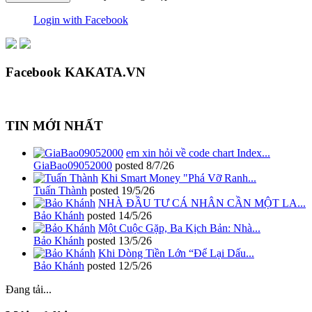
Login with Facebook
Facebook KAKATA.VN
TIN MỚI NHẤT
em xin hỏi về code chart Index...
GiaBao09052000
posted
8/7/26
Khi Smart Money "Phá Vỡ Ranh...
Tuấn Thành
posted
19/5/26
NHÀ ĐẦU TƯ CÁ NHÂN CẦN MỘT LA...
Bảo Khánh
posted
14/5/26
Một Cuộc Gặp, Ba Kịch Bản: Nhà...
Bảo Khánh
posted
13/5/26
Khi Dòng Tiền Lớn “Để Lại Dấu...
Bảo Khánh
posted
12/5/26
Đang tải...