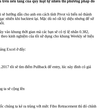
a trên nền tảng của quy luật tự nhiên thì phương pháp đó
i sẽ hướng dẫn cho anh em cách tính Pivot và biến nó thành
ngạc nhiên khi backtest lại. Mặc dù nó rất kỳ diệu nhưng để sử
hôi.
tùy vào khung thời gian mà các bạn sẽ có tỷ lệ nhân 0.382,
 theo kinh nghiệm của tôi sử dụng cho khung Weekly sẽ hiệu
bảng Excel ở đây:
.2017 tôi sẽ tìm điểm Pullback để entry, lúc này đỉnh có giá
g ta sẽ cộng lên
c chúng ta kẻ ra trùng với mức Fibo Retracement thì đó chính