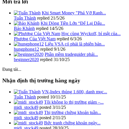
Mới trả lời
Khi Smart Money "Phá Vỡ Ranh...
Tuấn Thành
replied
21/5/26
Khi Dòng Tiền Lớn “Để Lại Dấu...
Bảo Khánh
replied
14/5/26
Học cùng Wyckoff, bí mật của...
Phương Của Việt Nam
replied
6/3/26
Liệu VSA có phải là phiên bản...
hungphong12
replied
9/1/26
Phần mềm tradeguider phái...
beginner2020
replied
31/10/25
Đang tải...
Nhận định thị trường hàng ngày
VN-Index thủng 1.600, danh mục...
Tuấn Thành
posted
10/11/25
Tôi không lo thị trường giảm –...
midi_stock49
posted
3/11/25
Thị trường chứng khoán tuần...
midi_stock49
posted
2/11/25
Bức tranh chứng khoán ngày...
midi_stock49
posted
28/10/25