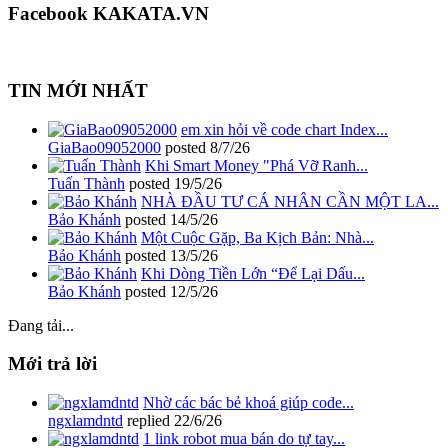
Facebook KAKATA.VN
TIN MỚI NHẤT
em xin hỏi về code chart Index...
GiaBao09052000
posted
8/7/26
Khi Smart Money "Phá Vỡ Ranh...
Tuấn Thành
posted
19/5/26
NHÀ ĐẦU TƯ CÁ NHÂN CẦN MỘT LA...
Bảo Khánh
posted
14/5/26
Một Cuộc Gặp, Ba Kịch Bản: Nhà...
Bảo Khánh
posted
13/5/26
Khi Dòng Tiền Lớn “Để Lại Dấu...
Bảo Khánh
posted
12/5/26
Đang tải...
Mới trả lời
Nhờ các bác bẻ khoá giúp code...
ngxlamdntd
replied
22/6/26
1 link robot mua bán do tự tay...