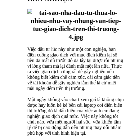
Việc đầu tư lúc này như một con nghiện, bạn
điên cuồng giao dịch với mục đích kiếm lại số
tiền đã mất dù trước đó đã lấy lại được rồi nhưng
vì lòng tham mà lại đánh mất một lần nữa. Thực
ra việc giao dịch cũng rất dễ gây nghiện nếu
không biết kiềm chế cảm xúc, cái cảm giác tiền
về tài khoản dễ gây nghiện lắm thế là cứ miệt
mài ngày đêm trên thị trường.
Một ngày không vào chart xem giá là không chịu
được hay luôn kè kè bên cái laptop coi diễn biến
thị trường đó là dấu hiệu của việc anh em đang
nghiện giao dịch quá mức. Việc này không tốt
chút nào, vừa mệt người hại sức, vừa khiến tâm
lý dễ bị dao động dẫn đến những thay đổi nhằm
phù hợp với tình hình hiện tại.