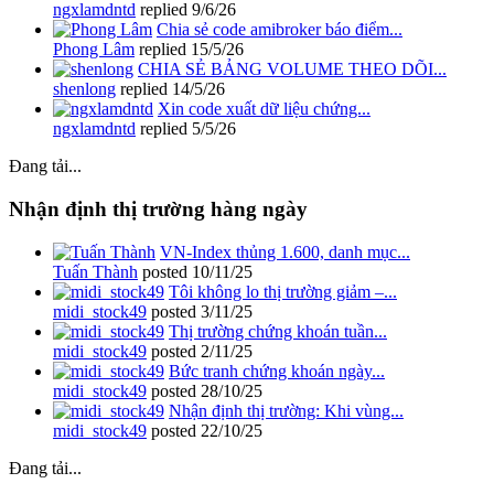
ngxlamdntd
replied
9/6/26
Chia sẻ code amibroker báo điểm...
Phong Lâm
replied
15/5/26
CHIA SẺ BẢNG VOLUME THEO DÕI...
shenlong
replied
14/5/26
Xin code xuất dữ liệu chứng...
ngxlamdntd
replied
5/5/26
Đang tải...
Nhận định thị trường hàng ngày
VN-Index thủng 1.600, danh mục...
Tuấn Thành
posted
10/11/25
Tôi không lo thị trường giảm –...
midi_stock49
posted
3/11/25
Thị trường chứng khoán tuần...
midi_stock49
posted
2/11/25
Bức tranh chứng khoán ngày...
midi_stock49
posted
28/10/25
Nhận định thị trường: Khi vùng...
midi_stock49
posted
22/10/25
Đang tải...