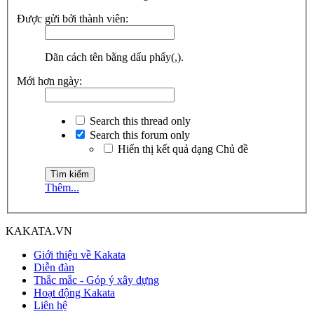
Được gửi bởi thành viên:
Dãn cách tên bằng dấu phẩy(,).
Mới hơn ngày:
Search this thread only
Search this forum only
Hiển thị kết quả dạng Chủ đề
Thêm...
KAKATA.VN
Giới thiệu về Kakata
Diễn đàn
Thắc mắc - Góp ý xây dựng
Hoạt động Kakata
Liên hệ