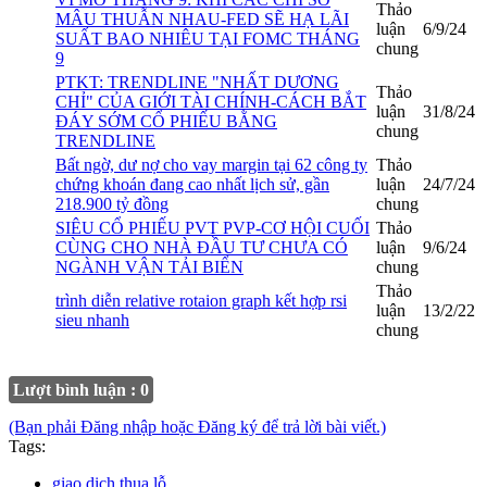
Thảo
MÂU THUẪN NHAU-FED SẼ HẠ LÃI
luận
6/9/24
SUẤT BAO NHIÊU TẠI FOMC THÁNG
chung
9
PTKT: TRENDLINE "NHẤT DƯƠNG
Thảo
CHỈ" CỦA GIỚI TÀI CHÍNH-CÁCH BẮT
luận
31/8/24
ĐÁY SỚM CỔ PHIẾU BẰNG
chung
TRENDLINE
Bất ngờ, dư nợ cho vay margin tại 62 công ty
Thảo
chứng khoán đang cao nhất lịch sử, gần
luận
24/7/24
218.900 tỷ đồng
chung
SIÊU CỔ PHIẾU PVT PVP-CƠ HỘI CUỐI
Thảo
CÙNG CHO NHÀ ĐẦU TƯ CHƯA CÓ
luận
9/6/24
NGÀNH VẬN TẢI BIỂN
chung
Thảo
trình diễn relative rotaion graph kết hợp rsi
luận
13/2/22
sieu nhanh
chung
Lượt bình luận : 0
(Bạn phải Đăng nhập hoặc Đăng ký để trả lời bài viết.)
Tags:
giao dịch thua lỗ