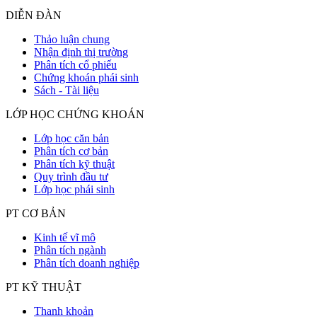
DIỄN ĐÀN
Thảo luận chung
Nhận định thị trường
Phân tích cổ phiếu
Chứng khoán phái sinh
Sách - Tài liệu
LỚP HỌC CHỨNG KHOÁN
Lớp học căn bản
Phân tích cơ bản
Phân tích kỹ thuật
Quy trình đầu tư
Lớp học phái sinh
PT CƠ BẢN
Kinh tế vĩ mô
Phân tích ngành
Phân tích doanh nghiệp
PT KỸ THUẬT
Thanh khoản