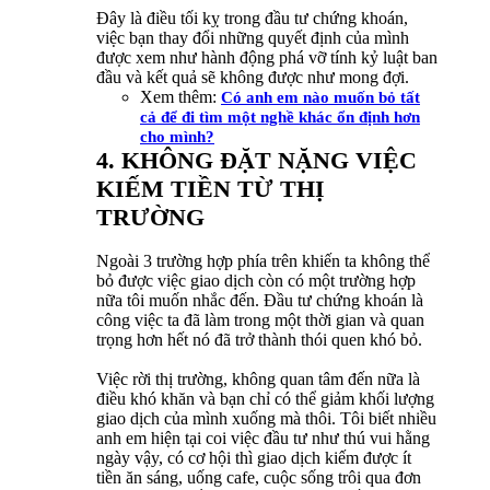
Đây là điều tối kỵ trong đầu tư chứng khoán,
việc bạn thay đổi những quyết định của mình
được xem như hành động phá vỡ tính kỷ luật ban
đầu và kết quả sẽ không được như mong đợi.
Xem thêm:
Có anh em nào muốn bỏ tất
cả để đi tìm một nghề khác ổn định hơn
cho mình?
4. KHÔNG ĐẶT NẶNG VIỆC
KIẾM TIỀN TỪ THỊ
TRƯỜNG
Ngoài 3 trường hợp phía trên khiến ta không thể
bỏ được việc giao dịch còn có một trường hợp
nữa tôi muốn nhắc đến. Đầu tư chứng khoán là
công việc ta đã làm trong một thời gian và quan
trọng hơn hết nó đã trở thành thói quen khó bỏ.
Việc rời thị trường, không quan tâm đến nữa là
điều khó khăn và bạn chỉ có thể giảm khối lượng
giao dịch của mình xuống mà thôi. Tôi biết nhiều
anh em hiện tại coi việc đầu tư như thú vui hằng
ngày vậy, có cơ hội thì giao dịch kiếm được ít
tiền ăn sáng, uống cafe, cuộc sống trôi qua đơn