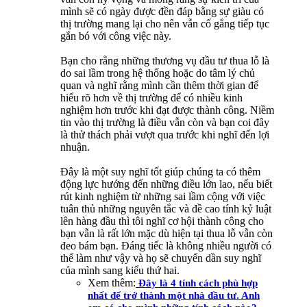
mình sẽ có ngày được đền đáp bằng sự giàu có
thị trường mang lại cho nên vẫn cố gắng tiếp tục
gắn bó với công việc này.
Bạn cho rằng những thương vụ đầu tư thua lỗ là
do sai lầm trong hệ thống hoặc do tâm lý chủ
quan và nghĩ rằng mình cần thêm thời gian để
hiểu rõ hơn về thị trường để có nhiều kinh
nghiệm hơn trước khi đạt được thành công. Niềm
tin vào thị trường là điều vẫn còn và bạn coi đây
là thử thách phải vượt qua trước khi nghĩ đến lợi
nhuận.
Đây là một suy nghĩ tốt giúp chúng ta có thêm
động lực hướng đến những điều lớn lao, nếu biết
rút kinh nghiệm từ những sai lầm cộng với việc
tuân thủ những nguyên tắc và đề cao tính kỷ luật
lên hàng đầu thì tôi nghĩ cơ hội thành công cho
bạn vẫn là rất lớn mặc dù hiện tại thua lỗ vẫn còn
đeo bám bạn. Đáng tiếc là không nhiều người có
thể làm như vậy và họ sẽ chuyển dần suy nghĩ
của mình sang kiểu thứ hai.
Xem thêm:
Đây là 4 tính cách phù hợp
nhất để trở thành một nhà đầu tư. Anh