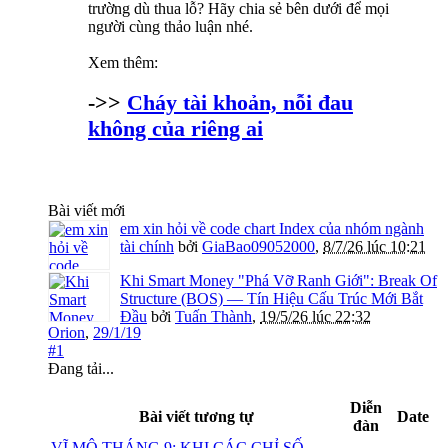
trường dù thua lỗ? Hãy chia sẻ bên dưới để mọi
người cùng thảo luận nhé.
Xem thêm:
->>
Cháy tài khoản, nỗi đau
không của riêng ai
Bài viết mới
em xin hỏi về code chart Index của nhóm ngành
tài chính
bởi
GiaBao09052000
,
8/7/26 lúc 10:21
Khi Smart Money "Phá Vỡ Ranh Giới": Break Of
Structure (BOS) — Tín Hiệu Cấu Trúc Mới Bắt
Đầu
bởi
Tuấn Thành
,
19/5/26 lúc 22:32
Orion
,
29/1/19
#1
Đang tải...
Diễn
Bài viết tương tự
Date
đàn
VĨ MÔ THÁNG 9: KHI CÁC CHỈ SỐ