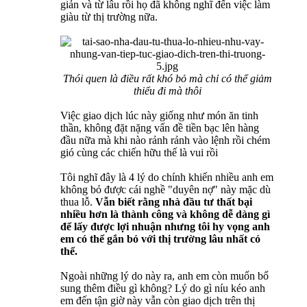
giản và từ lâu rồi họ đã không nghĩ đến việc làm
giàu từ thị trường nữa.
Thói quen là điều rất khó bỏ mà chỉ có thể giảm
thiểu đi mà thôi
Việc giao dịch lúc này giống như món ăn tinh
thần, không đặt nặng vấn đề tiền bạc lên hàng
đầu nữa mà khi nào rảnh rảnh vào lệnh rồi chém
gió cùng các chiến hữu thế là vui rồi
Tôi nghĩ đây là 4 lý do chính khiến nhiều anh em
không bỏ được cái nghề "duyên nợ" này mặc dù
thua lỗ.
Vẫn biết rằng nhà đầu tư thất bại
nhiều hơn là thành công và không dễ dàng gì
để lấy được lợi nhuận nhưng tôi hy vọng anh
em có thể gắn bó với thị trường lâu nhất có
thể.
Ngoài những lý do này ra, anh em còn muốn bổ
sung thêm điều gì không? Lý do gì níu kéo anh
em đến tận giờ này vẫn còn giao dịch trên thị