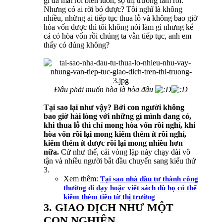
gì đã mất rồi biến luôn, sợ thị trường lắm rồi.
Nhưng có ai rời bỏ được? Tôi nghĩ là không
nhiều, những ai tiếp tục thua lỗ và không bao giờ
hòa vốn được thì tôi không nói làm gì nhưng kể
cả có hòa vốn rồi chúng ta vẫn tiếp tục, anh em
thấy có đúng không?
Đâu phải muốn hòa là hòa đâu
Tại sao lại như vậy? Bởi con người không
bao giờ hài lòng với những gì mình đang có,
khi thua lỗ thì chỉ mong hòa vốn rồi nghỉ, khi
hòa vốn rồi lại mong kiếm thêm ít rồi nghỉ,
kiếm thêm ít được rồi lại mong nhiều hơn
nữa.
Cứ như thế, cái vòng lặp này chạy dài vô
tận và nhiều người bắt đầu chuyển sang kiểu thứ
3.
Xem thêm:
Tại sao nhà đầu tư thành công
thường đi dạy hoặc viết sách dù họ có thể
kiếm thêm tiền từ thị trường
3. GIAO DỊCH NHƯ MỘT
CON NGHIỆN