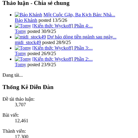
Thảo luận - Chia sẻ chung
Một Cuộc Gặp, Ba Kịch Bản: Nhà...
Bảo Khánh
posted
13/5/26
[Kiến thức Wyckoff] Phần 4:...
Tomy
posted
30/9/25
Dự báo dòng tiền ngành sau ngày...
midi_stock49
posted
28/9/25
[Kiến thức Wyckoff] Phần 3:...
Tomy
posted
26/9/25
[Kiến thức Wyckoff] Phần 2:...
Tomy
posted
23/9/25
Đang tải...
Thống Kê Diễn Đàn
Đề tài thảo luận:
3,707
Bài viết:
12,461
Thành viên:
17,300