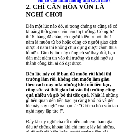
em có cho mình những tính cách nào?
2. CHỈ CẦN HÒA VỐN LÀ
NGHỈ CHƠI
Đến một lúc nào đó, ai trong chúng ta cũng sẽ có
khoảng thời gian chán nản thị trường. Có người
thì 6 tháng đã chán, có người kiên trì hơn thì 1
năm là muốn từ bỏ hoặc cũng có người giao dịch
được 3 năm thì không chịu đựng được cảnh thua
lỗ nữa. Tâm lý lúc này cũng có sự thay đổi, bạn
dần mất niềm tin vào thị trường và nghi ngờ sự
thành công khi ai đó đạt được.
Đến lúc này có lẽ bạn đã muốn rời khỏi thị
trường lắm rồi, không còn muốn làm giàu
theo cách này nữa nhưng khổ nỗi tiền bạc,
công sức và thời gian bỏ vào thị trường cũng
quá nhiều và giờ bỏ thì tiếc quá.
Nhất là những
gì liên quan đến tiền bạc lại càng khó bỏ và đến
lúc này suy nghĩ của bạn là: "Giờ mà hòa vốn tao
nghỉ ngay lập tức !".
Đây là suy nghĩ của rất nhiều anh em tham gia
đầu tư chứng khoán khi chỉ mong lấy lại những