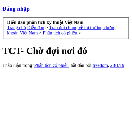
Đăng nhập
Diễn đàn phân tích kỹ thuật Việt Nam
Trang chủ
Diễn đàn
>
Trao đổi chung về thị trường chứng
khoán Việt Nam
>
Phân tích cổ phiếu
>
TCT- Chờ đợi nơi đó
Thảo luận trong '
Phân tích cổ phiếu
' bắt đầu bởi
freedom
,
28/1/19
.