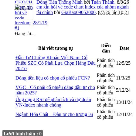
Dòng Tiền Thông Minh
bởi
Tuấn Thành
,
8/8/26
em xin hỏi về code chart Index của nhóm ngành
lúc 11:11
tài chính
bởi
GiaBao09052000
,
8/7/26 lúc 10:21
freedom
,
28/1/19
#1
Đang tải...
Diễn
Bài viết tương tự
Date
đàn
Đầu Tư Chứng Khoán Việt Nam: Cổ
Phân tích
Phiếu SZC Có Phải Lựa Chọn Hàng Đầu
12/5/25
cổ phiếu
2025?
Phân tích
Dòng tiền liệu có chọn cổ phiếu FCN?
11/3/25
cổ phiếu
VGC - Có phải cổ phiếu đáng đầu tư cho
Phân tích
5/12/24
năm 2025?
cổ phiếu
Ứng dụng RSI để phân tích và dự đoán
Phân tích
13/11/24
VN-Index nhanh chóng
cổ phiếu
Phân tích
Ngành Hóa Chất – Đầu tư cho tương lai
12/11/24
cổ phiếu
Lượt bình luận : 0