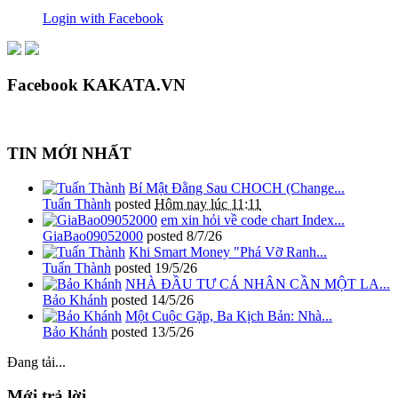
Login with Facebook
Facebook KAKATA.VN
TIN MỚI NHẤT
Bí Mật Đằng Sau CHOCH (Change...
Tuấn Thành
posted
Hôm nay lúc 11:11
em xin hỏi về code chart Index...
GiaBao09052000
posted
8/7/26
Khi Smart Money "Phá Vỡ Ranh...
Tuấn Thành
posted
19/5/26
NHÀ ĐẦU TƯ CÁ NHÂN CẦN MỘT LA...
Bảo Khánh
posted
14/5/26
Một Cuộc Gặp, Ba Kịch Bản: Nhà...
Bảo Khánh
posted
13/5/26
Đang tải...
Mới trả lời