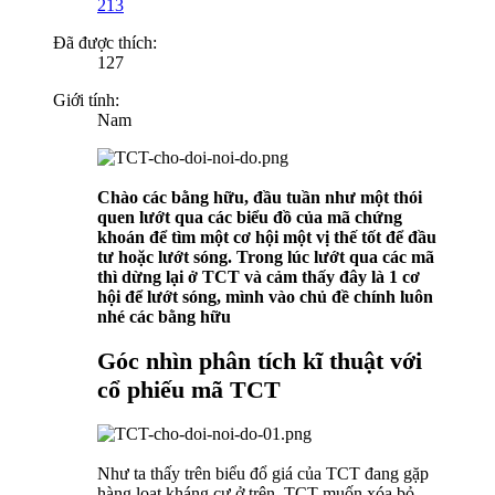
213
Đã được thích:
127
Giới tính:
Nam
Chào các bằng hữu, đầu tuần như một thói
quen lướt qua các biểu đồ của mã chứng
khoán để tìm một cơ hội một vị thế tốt để đầu
tư hoặc lướt sóng. Trong lúc lướt qua các mã
thì dừng lại ở TCT và cảm thấy đây là 1 cơ
hội để lướt sóng, mình vào chủ đề chính luôn
nhé các bằng hữu
Góc nhìn phân tích kĩ thuật với
cổ phiếu mã TCT
Như ta thấy trên biểu đổ giá của TCT đang gặp
hàng loạt kháng cự ở trên, TCT muốn xóa bỏ