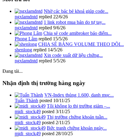
Nhờ các bác bẻ khoá giúp code...
ngxlamdntd
replied
22/6/26
1 link robot mua bán do tự tay...
ngxlamdntd
replied
9/6/26
Chia sẻ code amibroker báo điểm...
Phong Lâm
replied
15/5/26
CHIA SẺ BẢNG VOLUME THEO DÕI...
shenlong
replied
14/5/26
Xin code xuất dữ liệu chứng...
ngxlamdntd
replied
5/5/26
Đang tải...
Nhận định thị trường hàng ngày
VN-Index thủng 1.600, danh mục...
Tuấn Thành
posted
10/11/25
Tôi không lo thị trường giảm –...
midi_stock49
posted
3/11/25
Thị trường chứng khoán tuần...
midi_stock49
posted
2/11/25
Bức tranh chứng khoán ngày...
midi_stock49
posted
28/10/25