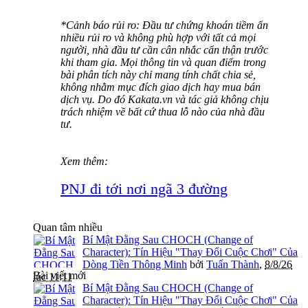
*Cảnh báo rủi ro: Đầu tư chứng khoán tiềm ẩn
nhiều rủi ro và không phù hợp với tất cả mọi
người, nhà đầu tư cần cân nhắc cẩn thận trước
khi tham gia. Mọi thông tin và quan điểm trong
bài phân tích này chỉ mang tính chất chia sẻ,
không nhằm mục đích giao dịch hay mua bán
dịch vụ. Do đó Kakata.vn và tác giả không chịu
trách nhiệm về bất cứ thua lỗ nào của nhà đầu
tư.
Xem thêm:
PNJ đi tới nơi ngã 3 đường
Quan tâm nhiều
Bí Mật Đằng Sau CHOCH (Change of
Character): Tín Hiệu "Thay Đổi Cuộc Chơi" Của
Dòng Tiền Thông Minh
bởi
Tuấn Thành
,
8/8/26
Bài viết mới
lúc 11:11
Bí Mật Đằng Sau CHOCH (Change of
Character): Tín Hiệu "Thay Đổi Cuộc Chơi" Của