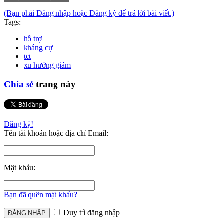
(Bạn phải Đăng nhập hoặc Đăng ký để trả lời bài viết.)
Tags:
hỗ trợ
kháng cự
tct
xu hướng giảm
Chia sẻ
trang này
Đăng ký!
Tên tài khoản hoặc địa chỉ Email:
Mật khẩu:
Bạn đã quên mật khẩu?
Duy trì đăng nhập