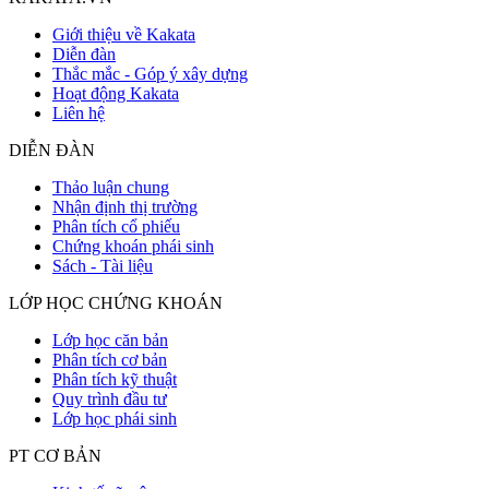
Giới thiệu về Kakata
Diễn đàn
Thắc mắc - Góp ý xây dựng
Hoạt động Kakata
Liên hệ
DIỄN ĐÀN
Thảo luận chung
Nhận định thị trường
Phân tích cổ phiếu
Chứng khoán phái sinh
Sách - Tài liệu
LỚP HỌC CHỨNG KHOÁN
Lớp học căn bản
Phân tích cơ bản
Phân tích kỹ thuật
Quy trình đầu tư
Lớp học phái sinh
PT CƠ BẢN