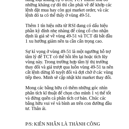
những kháng cự đó thì cần phải về để khớp các
lệnh đặt mua hay còn gọi market order, và các
lệnh đó ta có thể thấy ở vùng 49-51.
Thêm 1 tín hiệu nữa từ RSI đang có dấu hiệu
phần kỳ đỉnh nhẹ nhàng để củng cố cho nhận
định là giá sẽ về vùng 49-51 và TCT đã bắt đầu
1 xu hướng giảm nên ta cần cẩn trọng cao.
Sự kì vọng ở vùng 49-51 là một ngưỡng hỗ trợ
tâm lý để TCT có thể hồi lên lại hoặc tích lũy
vùng này. Trong trường hợp tâm lý thị trường
thay đổi và giá trượt qua luôn vùng 49-51 ta nên
cắt lệnh dừng lỗ tuyệt đối và đợi chờ ở các vùng
tiếp theo. Minh sẽ cập nhật khi market thay đổi.
Mong các bằng hữu có thêm những góc nhìn
phân tích kĩ thuật để chọn cho mình 1 vị thế tốt
và đừng quên cả phân tích cơ bản. Chúc các
bằng hữu vui vẻ và bình an trên con đường đầu
tư. Thân ái.
P/S: KIÊN NHẪN LÀ THÀNH CÔNG