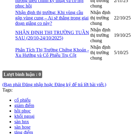
hướng điều chỉnh kỹ thuật và cơ hội
thị trường
2/11/25
phục hồi
chung
Nhận định thị trường: Khi vùng cầu
Nhận định
gặp vùng cung – Ai sẽ thắng trong giai
thị trường
22/10/25
đoạn giằng co này?
chung
Nhận định
NHẬN ĐỊNH THỊ TRƯỜNG TUẦN
thị trường
19/10/25
SAU (20/10-24/10/2025)
chung
Nhận định
Phân Tích Thị Trường Chứng Khoán -
thị trường
5/10/25
Xu Hướng và Cổ Phiếu Trụ Cột
chung
Lượt bình luận : 0
(Bạn phải Đăng nhập hoặc Đăng ký để trả lời bài viết.)
Tags:
cổ phiếu
giảm điểm
hồi phục
khối ngoại
sàn hnx
sàn hose
tăng điểm