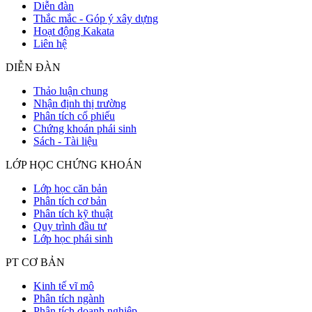
Diễn đàn
Thắc mắc - Góp ý xây dựng
Hoạt động Kakata
Liên hệ
DIỄN ĐÀN
Thảo luận chung
Nhận định thị trường
Phân tích cổ phiếu
Chứng khoán phái sinh
Sách - Tài liệu
LỚP HỌC CHỨNG KHOÁN
Lớp học căn bản
Phân tích cơ bản
Phân tích kỹ thuật
Quy trình đầu tư
Lớp học phái sinh
PT CƠ BẢN
Kinh tế vĩ mô
Phân tích ngành
Phân tích doanh nghiệp