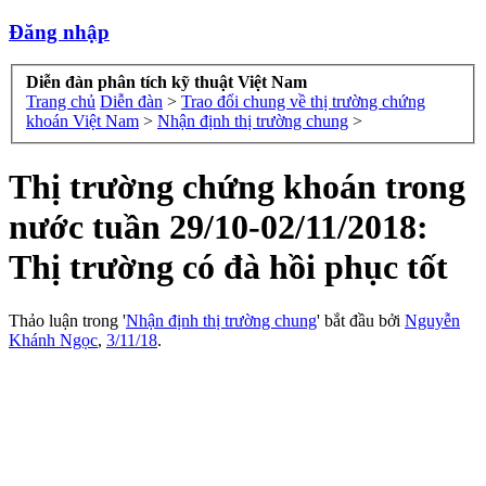
Đăng nhập
Diễn đàn phân tích kỹ thuật Việt Nam
Trang chủ
Diễn đàn
>
Trao đổi chung về thị trường chứng
khoán Việt Nam
>
Nhận định thị trường chung
>
Thị trường chứng khoán trong
nước tuần 29/10-02/11/2018:
Thị trường có đà hồi phục tốt
Thảo luận trong '
Nhận định thị trường chung
' bắt đầu bởi
Nguyễn
Khánh Ngọc
,
3/11/18
.