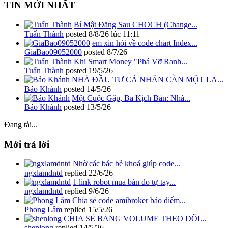
TIN MỚI NHẤT
Bí Mật Đằng Sau CHOCH (Change...
Tuấn Thành
posted
8/8/26 lúc 11:11
em xin hỏi về code chart Index...
GiaBao09052000
posted
8/7/26
Khi Smart Money "Phá Vỡ Ranh...
Tuấn Thành
posted
19/5/26
NHÀ ĐẦU TƯ CÁ NHÂN CẦN MỘT LA...
Bảo Khánh
posted
14/5/26
Một Cuộc Gặp, Ba Kịch Bản: Nhà...
Bảo Khánh
posted
13/5/26
Đang tải...
Mới trả lời
Nhờ các bác bẻ khoá giúp code...
ngxlamdntd
replied
22/6/26
1 link robot mua bán do tự tay...
ngxlamdntd
replied
9/6/26
Chia sẻ code amibroker báo điểm...
Phong Lâm
replied
15/5/26
CHIA SẺ BẢNG VOLUME THEO DÕI...
shenlong
replied
14/5/26