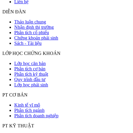
Liên hệ
DIỄN ĐÀN
Thảo luận chung
Nhận định thị trường
Phân tích cổ phiếu
Chứng khoán phái sinh
Sách - Tài liệu
LỚP HỌC CHỨNG KHOÁN
Lớp học căn bản
Phân tích cơ bản
Phân tích kỹ thuật
Quy trình đầu tư
Lớp học phái sinh
PT CƠ BẢN
Kinh tế vĩ mô
Phân tích ngành
Phân tích doanh nghiệp
PT KỸ THUẬT