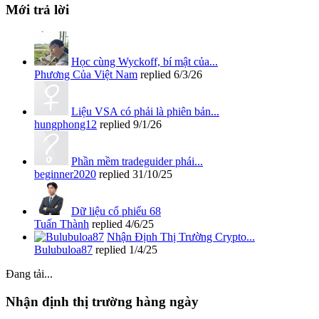
Mới trả lời
Học cùng Wyckoff, bí mật của...
Phương Của Việt Nam
replied
6/3/26
Liệu VSA có phải là phiên bản...
hungphong12
replied
9/1/26
Phần mềm tradeguider phái...
beginner2020
replied
31/10/25
Dữ liệu cổ phiếu 68
Tuấn Thành
replied
4/6/25
Nhận Định Thị Trường Crypto...
Bulubuloa87
replied
1/4/25
Đang tải...
Nhận định thị trường hàng ngày