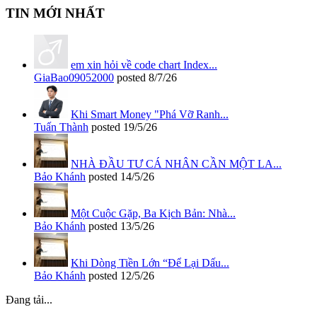
TIN MỚI NHẤT
em xin hỏi về code chart Index...
GiaBao09052000
posted
8/7/26
Khi Smart Money "Phá Vỡ Ranh...
Tuấn Thành
posted
19/5/26
NHÀ ĐẦU TƯ CÁ NHÂN CẦN MỘT LA...
Bảo Khánh
posted
14/5/26
Một Cuộc Gặp, Ba Kịch Bản: Nhà...
Bảo Khánh
posted
13/5/26
Khi Dòng Tiền Lớn “Để Lại Dấu...
Bảo Khánh
posted
12/5/26
Đang tải...