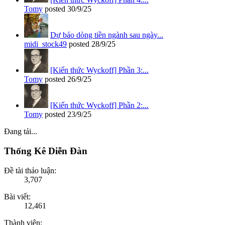
Tomy
posted
30/9/25
Dự báo dòng tiền ngành sau ngày...
midi_stock49
posted
28/9/25
[Kiến thức Wyckoff] Phần 3:...
Tomy
posted
26/9/25
[Kiến thức Wyckoff] Phần 2:...
Tomy
posted
23/9/25
Đang tải...
Thống Kê Diễn Đàn
Đề tài thảo luận:
3,707
Bài viết:
12,461
Thành viên: