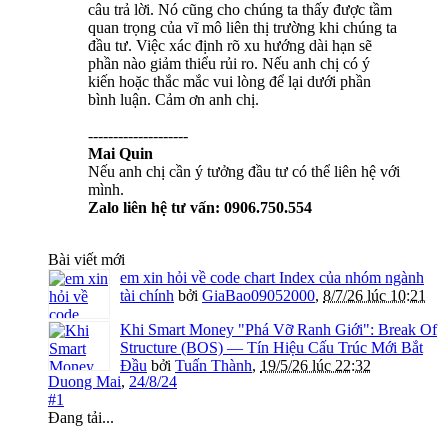
câu trả lời. Nó cũng cho chúng ta thấy được tầm
quan trọng của vĩ mô liên thị trường khi chúng ta
đầu tư. Việc xác định rõ xu hướng dài hạn sẽ
phần nào giảm thiểu rủi ro. Nếu anh chị có ý
kiến hoặc thắc mắc vui lòng để lại dưới phần
bình luận. Cảm ơn anh chị.
--------------------
Mai Quin
Nếu anh chị cần ý tưởng đầu tư có thể liên hệ với
mình.
Zalo liên hệ tư vấn: 0906.750.554
Bài viết mới
em xin hỏi về code chart Index của nhóm ngành
tài chính
bởi
GiaBao09052000
,
8/7/26 lúc 10:21
Khi Smart Money "Phá Vỡ Ranh Giới": Break Of
Structure (BOS) — Tín Hiệu Cấu Trúc Mới Bắt
Đầu
bởi
Tuấn Thành
,
19/5/26 lúc 22:32
Duong Mai
,
24/8/24
#1
Đang tải...