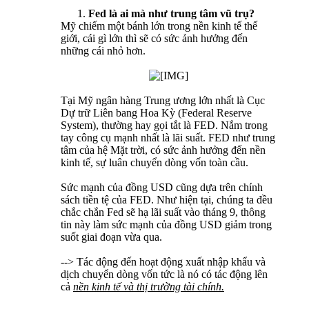
Fed là ai mà như trung tâm vũ trụ?
Mỹ chiếm một bánh lớn trong nền kinh tế thế
giới, cái gì lớn thì sẽ có sức ảnh hưởng đến
những cái nhỏ hơn.
Tại Mỹ ngân hàng Trung ương lớn nhất là Cục
Dự trữ Liên bang Hoa Kỳ (Federal Reserve
System), thường hay gọi tắt là FED. Nắm trong
tay công cụ mạnh nhất là lãi suất. FED như trung
tâm của hệ Mặt trời, có sức ảnh hưởng đến nền
kinh tế, sự luân chuyển dòng vốn toàn cầu.
Sức mạnh của đồng USD cũng dựa trên chính
sách tiền tệ của FED. Như hiện tại, chúng ta đều
chắc chắn Fed sẽ hạ lãi suất vào tháng 9, thông
tin này làm sức mạnh của đồng USD giảm trong
suốt giai đoạn vừa qua.
--> Tác động đến hoạt động xuất nhập khẩu và
dịch chuyển dòng vốn tức là nó có tác động lên
cả
nền kinh tế và thị trường tài chính.