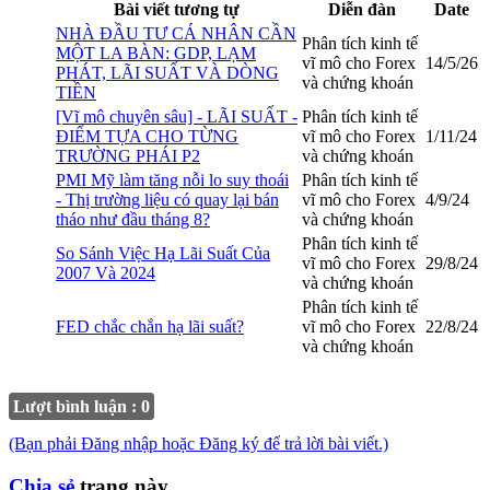
Bài viết tương tự
Diễn đàn
Date
NHÀ ĐẦU TƯ CÁ NHÂN CẦN
Phân tích kinh tế
MỘT LA BÀN: GDP, LẠM
vĩ mô cho Forex
14/5/26
PHÁT, LÃI SUẤT VÀ DÒNG
và chứng khoán
TIỀN
[Vĩ mô chuyên sâu] - LÃI SUẤT -
Phân tích kinh tế
ĐIỂM TỰA CHO TỪNG
vĩ mô cho Forex
1/11/24
TRƯỜNG PHÁI P2
và chứng khoán
PMI Mỹ làm tăng nỗi lo suy thoái
Phân tích kinh tế
- Thị trường liệu có quay lại bán
vĩ mô cho Forex
4/9/24
tháo như đầu tháng 8?
và chứng khoán
Phân tích kinh tế
So Sánh Việc Hạ Lãi Suất Của
vĩ mô cho Forex
29/8/24
2007 Và 2024
và chứng khoán
Phân tích kinh tế
FED chắc chắn hạ lãi suất?
vĩ mô cho Forex
22/8/24
và chứng khoán
Lượt bình luận : 0
(Bạn phải Đăng nhập hoặc Đăng ký để trả lời bài viết.)
Chia sẻ
trang này