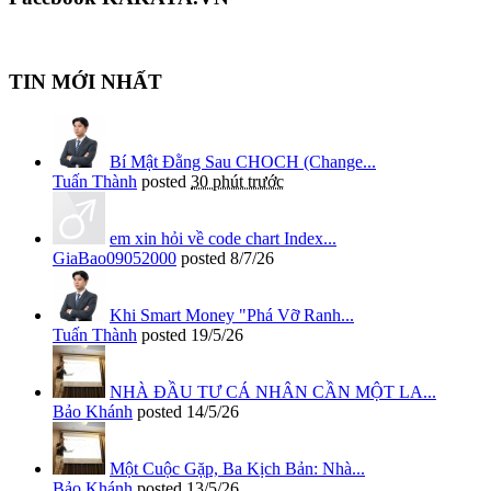
TIN MỚI NHẤT
Bí Mật Đằng Sau CHOCH (Change...
Tuấn Thành
posted
30 phút trước
em xin hỏi về code chart Index...
GiaBao09052000
posted
8/7/26
Khi Smart Money "Phá Vỡ Ranh...
Tuấn Thành
posted
19/5/26
NHÀ ĐẦU TƯ CÁ NHÂN CẦN MỘT LA...
Bảo Khánh
posted
14/5/26
Một Cuộc Gặp, Ba Kịch Bản: Nhà...
Bảo Khánh
posted
13/5/26