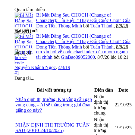
Quan tâm nhiều
Bí Mật Đằng Sau CHOCH (Change of
Character): Tín Hiệu "Thay Đổi Cuộc Chơi" Của
Dòng Tiền Thông Minh
bởi
Tuấn Thành
,
8/8/26
Bài viết mới
lúc 11:11
Bí Mật Đằng Sau CHOCH (Change of
Character): Tín Hiệu "Thay Đổi Cuộc Chơi" Của
Dòng Tiền Thông Minh
bởi
Tuấn Thành
,
8/8/26
em xin hỏi về code chart Index của nhóm ngành
lúc 11:11
tài chính
bởi
GiaBao09052000
,
8/7/26 lúc 10:21
Nguyễn Khánh Ngọc
,
4/3/19
#1
Đang tải...
Bài viết tương tự
Diễn đàn
Date
Nhận
Nhận định thị trường: Khi vùng cầu gặp
định thị
vùng cung – Ai sẽ thắng trong giai đoạn
22/10/25
trường
giằng co này?
chung
Nhận
NHẬN ĐỊNH THỊ TRƯỜNG TUẦN
định thị
19/10/25
SAU (20/10-24/10/2025)
trường