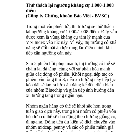
Thử thách lại ngưỡng kháng cự 1.000-1.008
điểm
(Công ty Chứng khoán Bảo Việt - BVSC)
Trong một vài phiên tới, thị trường sẽ thử thách
lại ngưỡng kháng cự 1.000-1.008 điểm. Đây vẫn
được xem là vùng kháng cự tâm lý mạnh của
VN-Index vào lúc này. Vì vậy, thị trường có khả
năng sẽ đối mặt áp lực rung lắc điều chỉnh khi
tiếp cận ngưỡng cản này.
Sau 2 phiên hồi phục mạnh, thị trường có thể sẽ
chậm lại đà tăng, cùng với sự phân hóa mạnh
giữa các dòng cổ phiếu. Khối ngoại tiếp tục có
phiên bán ròng thứ 3, nếu xu hướng này tiếp tục
kéo dài sẽ tạo ra lực cản đáng kể đến diễn biến
của nhóm Bluechip và gián tiếp ảnh hưởng đến
xu hướng tăng trong ngắn hạn.
Nhóm ngân hàng có thể sẽ khởi sắc hơn trong
tuần giao dịch này, trong khi nhóm cổ phiếu vốn
hóa lớn có thể sẽ dao động theo hướng giằng co,
đi ngang. Dòng tiền dự kiến sẽ dịch chuyển vào
nhóm midcap, penny và các cổ phiếu mệnh giá