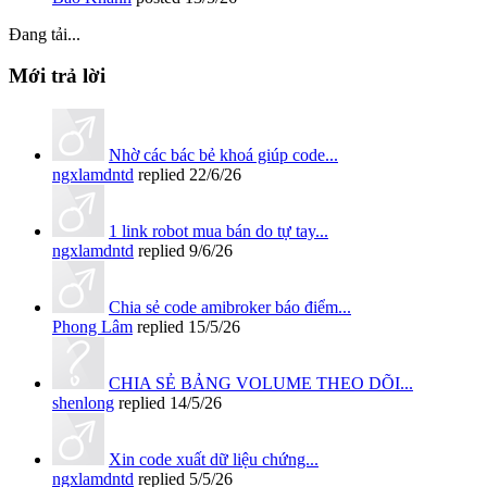
Đang tải...
Mới trả lời
Nhờ các bác bẻ khoá giúp code...
ngxlamdntd
replied
22/6/26
1 link robot mua bán do tự tay...
ngxlamdntd
replied
9/6/26
Chia sẻ code amibroker báo điểm...
Phong Lâm
replied
15/5/26
CHIA SẺ BẢNG VOLUME THEO DÕI...
shenlong
replied
14/5/26
Xin code xuất dữ liệu chứng...
ngxlamdntd
replied
5/5/26