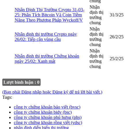
chung
Nhận
Nhận Định Thị Trường Crypto 31-03-
định thị
25: Phân Tích Bitcoin Và Coin Tiềm
31/3/25
trường
Năng Theo Phương Pháp Wyckoff/V
chung
Nhận
Nhận định thị trường Crypto ngày
định thị
26/2/25
26/02: Tiếp cận vùng cầu
trường
chung
Nhận
Nhận định thị trường Chứng khoán
định thị
25/2/25
ngày 25/02: Xanh mát
trường
chung
Lượt bình luận : 0
(Bạn phải Đăng nhập hoặc Đăng ký để trả lời bài viết.)
Tags:
công ty chứng khoán bảo việt (bvsc)
công ty chứng khoán bidv (bsc)
công ty chứng khoán phú hưng (phs)
công ty chứng khoán rồng việt (vdsc)
nhận định diễn biến thị trường