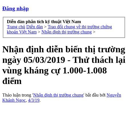
Đăng nhập
Diễn đàn phân tích kỹ thuật Việt Nam
Trang chủ
Diễn đàn
>
Trao đổi chung về thị trường chứng
khoán Việt Nam
>
Nhận định thị trường chung
>
Nhận định diễn biến thị trường
ngày 05/03/2019 - Thử thách lại
vùng kháng cự 1.000-1.008
điểm
Thảo luận trong '
Nhận định thị trường chung
' bắt đầu bởi
Nguyễn
Khánh Ngọc
,
4/3/19
.