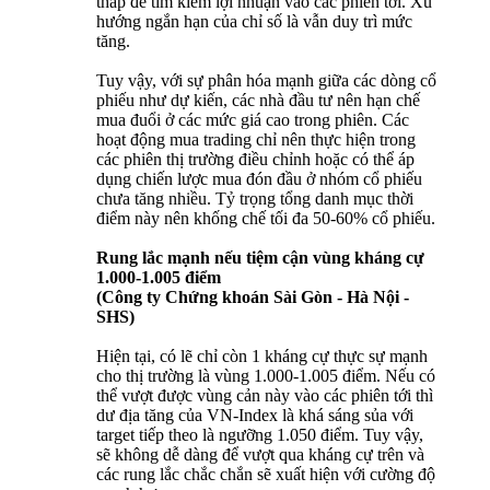
thấp để tìm kiếm lợi nhuận vào các phiên tới. Xu
hướng ngắn hạn của chỉ số là vẫn duy trì mức
tăng.
Tuy vậy, với sự phân hóa mạnh giữa các dòng cổ
phiếu như dự kiến, các nhà đầu tư nên hạn chế
mua đuổi ở các mức giá cao trong phiên. Các
hoạt động mua trading chỉ nên thực hiện trong
các phiên thị trường điều chỉnh hoặc có thể áp
dụng chiến lược mua đón đầu ở nhóm cổ phiếu
chưa tăng nhiều. Tỷ trọng tổng danh mục thời
điểm này nên khống chế tối đa 50-60% cổ phiếu.
Rung lắc mạnh nếu tiệm cận vùng kháng cự
1.000-1.005 điểm
(Công ty Chứng khoán Sài Gòn - Hà Nội -
SHS)
Hiện tại, có lẽ chỉ còn 1 kháng cự thực sự mạnh
cho thị trường là vùng 1.000-1.005 điểm. Nếu có
thể vượt được vùng cản này vào các phiên tới thì
dư địa tăng của VN-Index là khá sáng sủa với
target tiếp theo là ngưỡng 1.050 điểm. Tuy vậy,
sẽ không dễ dàng để vượt qua kháng cự trên và
các rung lắc chắc chắn sẽ xuất hiện với cường độ