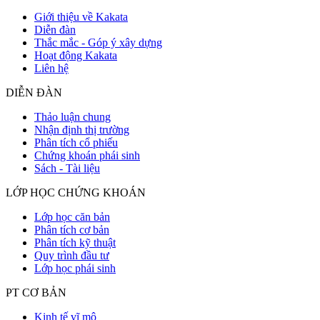
Giới thiệu về Kakata
Diễn đàn
Thắc mắc - Góp ý xây dựng
Hoạt động Kakata
Liên hệ
DIỄN ĐÀN
Thảo luận chung
Nhận định thị trường
Phân tích cổ phiếu
Chứng khoán phái sinh
Sách - Tài liệu
LỚP HỌC CHỨNG KHOÁN
Lớp học căn bản
Phân tích cơ bản
Phân tích kỹ thuật
Quy trình đầu tư
Lớp học phái sinh
PT CƠ BẢN
Kinh tế vĩ mô