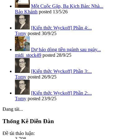
Một Cuộc Gặp, Ba Kịch Bản: Nhà...
Bảo Khánh
posted
13/5/26
[Kiến thức Wyckoff] Phần 4:...
Tomy
posted
30/9/25
Dự báo dòng tiền ngành sau ngày...
midi_stock49
posted
28/9/25
[Kiến thức Wyckoff] Phần 3:...
Tomy
posted
26/9/25
[Kiến thức Wyckoff] Phần 2:...
Tomy
posted
23/9/25
Đang tải...
Thống Kê Diễn Đàn
Đề tài thảo luận:
3,708