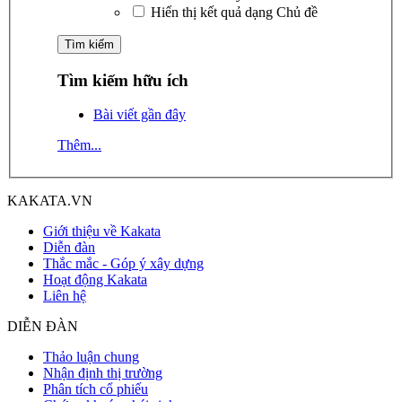
Hiển thị kết quả dạng Chủ đề
Tìm kiếm hữu ích
Bài viết gần đây
Thêm...
KAKATA.VN
Giới thiệu về Kakata
Diễn đàn
Thắc mắc - Góp ý xây dựng
Hoạt động Kakata
Liên hệ
DIỄN ĐÀN
Thảo luận chung
Nhận định thị trường
Phân tích cổ phiếu