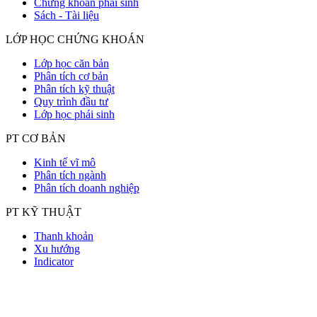
Chứng khoán phái sinh
Sách - Tài liệu
LỚP HỌC CHỨNG KHOÁN
Lớp học căn bản
Phân tích cơ bản
Phân tích kỹ thuật
Quy trình đầu tư
Lớp học phái sinh
PT CƠ BẢN
Kinh tế vĩ mô
Phân tích ngành
Phân tích doanh nghiệp
PT KỸ THUẬT
Thanh khoản
Xu hướng
Indicator