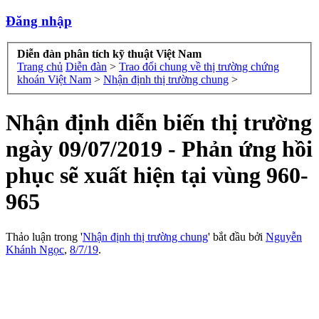
Đăng nhập
Diễn đàn phân tích kỹ thuật Việt Nam
Trang chủ
Diễn đàn
>
Trao đổi chung về thị trường chứng
khoán Việt Nam
>
Nhận định thị trường chung
>
Nhận định diễn biến thị trường
ngày 09/07/2019 - Phản ứng hồi
phục sẽ xuất hiện tại vùng 960-
965
Thảo luận trong '
Nhận định thị trường chung
' bắt đầu bởi
Nguyễn
Khánh Ngọc
,
8/7/19
.