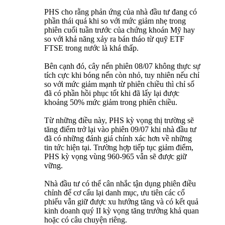
PHS cho rằng phản ứng của nhà đầu tư đang có
phần thái quá khi so với mức giảm nhẹ trong
phiên cuối tuần trước của chứng khoán Mỹ hay
so với khả năng xảy ra bán tháo từ quỹ ETF
FTSE trong nước là khá thấp.
Bên cạnh đó, cây nến phiên 08/07 không thực sự
tích cực khi bóng nến còn nhỏ, tuy nhiên nếu chỉ
so với mức giảm mạnh từ phiên chiều thì chỉ số
đã có phần hồi phục tốt khi đã lấy lại được
khoảng 50% mức giảm trong phiên chiều.
Từ những điều này, PHS kỳ vọng thị trường sẽ
tăng điểm trở lại vào phiên 09/07 khi nhà đầu tư
đã có những đánh giá chính xác hơn về những
tin tức hiện tại. Trường hợp tiếp tục giảm điểm,
PHS kỳ vọng vùng 960-965 vẫn sẽ được giữ
vững.
Nhà đầu tư có thể cân nhắc tận dụng phiên điều
chỉnh để cơ cấu lại danh mục, ưu tiên các cổ
phiếu vẫn giữ được xu hướng tăng và có kết quả
kinh doanh quý II kỳ vọng tăng trưởng khả quan
hoặc có câu chuyện riêng.