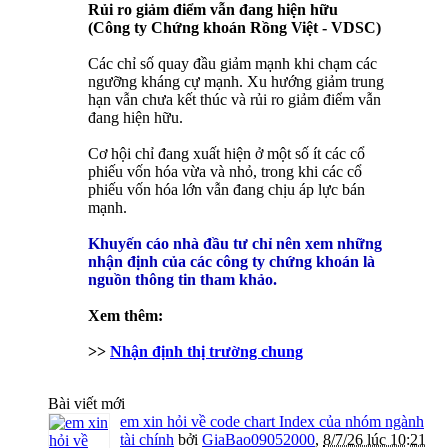
Rủi ro giảm điểm vẫn đang hiện hữu
(Công ty Chứng khoán Rồng Việt - VDSC)
Các chỉ số quay đầu giảm mạnh khi chạm các
ngưỡng kháng cự mạnh. Xu hướng giảm trung
hạn vẫn chưa kết thúc và rủi ro giảm điểm vẫn
đang hiện hữu.
Cơ hội chỉ đang xuất hiện ở một số ít các cổ
phiếu vốn hóa vừa và nhỏ, trong khi các cổ
phiếu vốn hóa lớn vẫn đang chịu áp lực bán
mạnh.
Khuyến cáo nhà đầu tư chỉ nên xem những
nhận định của các công ty chứng khoán là
nguồn thông tin tham khảo.
Xem thêm:
>>
Nhận định thị trường chung
Bài viết mới
em xin hỏi về code chart Index của nhóm ngành
tài chính
bởi
GiaBao09052000
,
8/7/26 lúc 10:21