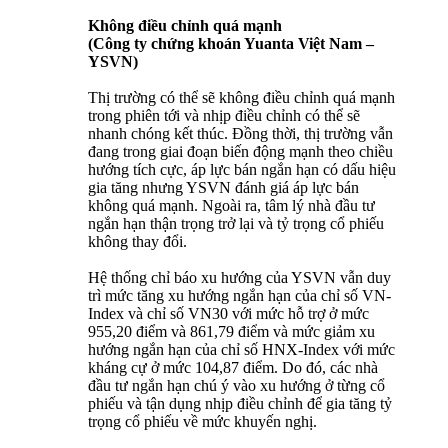
Không điều chỉnh quá mạnh
(Công ty chứng khoán Yuanta Việt Nam –
YSVN)
Thị trường có thể sẽ không điều chỉnh quá mạnh
trong phiên tới và nhịp điều chỉnh có thể sẽ
nhanh chóng kết thúc. Đồng thời, thị trường vẫn
đang trong giai đoạn biến động mạnh theo chiều
hướng tích cực, áp lực bán ngắn hạn có dấu hiệu
gia tăng nhưng YSVN đánh giá áp lực bán
không quá mạnh. Ngoài ra, tâm lý nhà đầu tư
ngắn hạn thận trọng trở lại và tỷ trọng cổ phiếu
không thay đổi.
Hệ thống chỉ báo xu hướng của YSVN vẫn duy
trì mức tăng xu hướng ngắn hạn của chỉ số VN-
Index và chỉ số VN30 với mức hỗ trợ ở mức
955,20 điểm và 861,79 điểm và mức giảm xu
hướng ngắn hạn của chỉ số HNX-Index với mức
kháng cự ở mức 104,87 điểm. Do đó, các nhà
đầu tư ngắn hạn chú ý vào xu hướng ở từng cổ
phiếu và tận dụng nhịp điều chỉnh để gia tăng tỷ
trọng cổ phiếu về mức khuyến nghị.