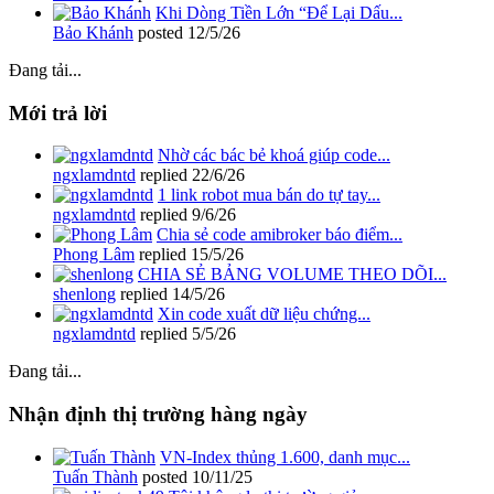
Khi Dòng Tiền Lớn “Để Lại Dấu...
Bảo Khánh
posted
12/5/26
Đang tải...
Mới trả lời
Nhờ các bác bẻ khoá giúp code...
ngxlamdntd
replied
22/6/26
1 link robot mua bán do tự tay...
ngxlamdntd
replied
9/6/26
Chia sẻ code amibroker báo điểm...
Phong Lâm
replied
15/5/26
CHIA SẺ BẢNG VOLUME THEO DÕI...
shenlong
replied
14/5/26
Xin code xuất dữ liệu chứng...
ngxlamdntd
replied
5/5/26
Đang tải...
Nhận định thị trường hàng ngày
VN-Index thủng 1.600, danh mục...
Tuấn Thành
posted
10/11/25