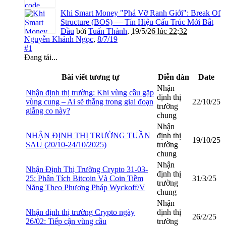
Khi Smart Money "Phá Vỡ Ranh Giới": Break Of
Structure (BOS) — Tín Hiệu Cấu Trúc Mới Bắt
Đầu
bởi
Tuấn Thành
,
19/5/26 lúc 22:32
Nguyễn Khánh Ngọc
,
8/7/19
#1
Đang tải...
Bài viết tương tự
Diễn đàn
Date
Nhận
Nhận định thị trường: Khi vùng cầu gặp
định thị
vùng cung – Ai sẽ thắng trong giai đoạn
22/10/25
trường
giằng co này?
chung
Nhận
NHẬN ĐỊNH THỊ TRƯỜNG TUẦN
định thị
19/10/25
SAU (20/10-24/10/2025)
trường
chung
Nhận
Nhận Định Thị Trường Crypto 31-03-
định thị
25: Phân Tích Bitcoin Và Coin Tiềm
31/3/25
trường
Năng Theo Phương Pháp Wyckoff/V
chung
Nhận
Nhận định thị trường Crypto ngày
định thị
26/2/25
26/02: Tiếp cận vùng cầu
trường