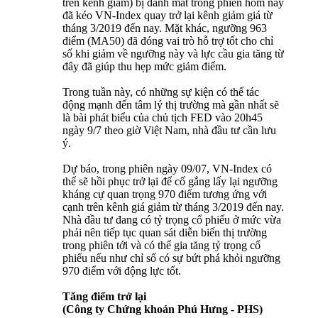
trên kênh giảm) bị đánh mất trong phiên hôm nay
đã kéo VN-Index quay trở lại kênh giảm giá từ
tháng 3/2019 đến nay. Mặt khác, ngưỡng 963
điểm (MA50) đã đóng vai trò hỗ trợ tốt cho chỉ
số khi giảm về ngưỡng này và lực cầu gia tăng từ
đây đã giúp thu hẹp mức giảm điểm.
Trong tuần này, có những sự kiện có thể tác
động mạnh đến tâm lý thị trường mà gần nhất sẽ
là bài phát biểu của chủ tịch FED vào 20h45
ngày 9/7 theo giờ Việt Nam, nhà đầu tư cần lưu
ý.
Dự báo, trong phiên ngày 09/07, VN-Index có
thể sẽ hồi phục trở lại để cố gắng lấy lại ngưỡng
kháng cự quan trọng 970 điểm tương ứng với
cạnh trên kênh giá giảm từ tháng 3/2019 đến nay.
Nhà đầu tư đang có tỷ trọng cổ phiếu ở mức vừa
phải nên tiếp tục quan sát diễn biến thị trường
trong phiên tới và có thể gia tăng tỷ trọng cổ
phiếu nếu như chỉ số có sự bứt phá khỏi ngưỡng
970 điểm với động lực tốt.
Tăng điểm trở lại
(Công ty Chứng khoán Phú Hưng - PHS)