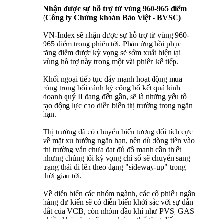
Nhận được sự hỗ trợ từ vùng 960-965 điểm
(Công ty Chứng khoán Bảo Việt - BVSC)
VN-Index sẽ nhận được sự hỗ trợ từ vùng 960-
965 điểm trong phiên tới. Phản ứng hồi phục
tăng điểm được kỳ vọng sẽ sớm xuất hiện tại
vùng hỗ trợ này trong một vài phiên kế tiếp.
Khối ngoại tiếp tục đẩy mạnh hoạt động mua
ròng trong bối cảnh kỳ công bố kết quả kinh
doanh quý II đang đến gần, sẽ là những yếu tố
tạo động lực cho diễn biến thị trường trong ngắn
hạn.
Thị trường đã có chuyển biến tương đối tích cực
về mặt xu hướng ngắn hạn, nên dù dòng tiền vào
thị trường vẫn chưa đạt đủ độ mạnh cần thiết
nhưng chúng tôi kỳ vọng chỉ số sẽ chuyển sang
trạng thái đi lên theo dạng "sideway-up" trong
thời gian tới.
Về diễn biến các nhóm ngành, các cổ phiếu ngân
hàng dự kiến sẽ có diễn biến khởi sắc với sự dẫn
dắt của VCB, còn nhóm dầu khí như PVS, GAS