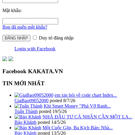
Mật khẩu:
Bạn đã quên mật khẩu?
Duy trì đăng nhập
Login with Facebook
Facebook KAKATA.VN
TIN MỚI NHẤT
em xin hỏi về code chart Index...
GiaBao09052000
posted
8/7/26
Khi Smart Money "Phá Vỡ Ranh...
Tuấn Thành
posted
19/5/26
NHÀ ĐẦU TƯ CÁ NHÂN CẦN MỘT LA...
Bảo Khánh
posted
14/5/26
Một Cuộc Gặp, Ba Kịch Bản: Nhà...
Bảo Khánh
posted
13/5/26