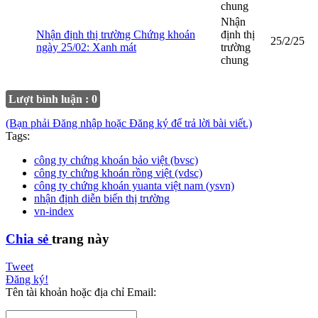
chung
Nhận
Nhận định thị trường Chứng khoán
định thị
25/2/25
ngày 25/02: Xanh mát
trường
chung
Lượt bình luận : 0
(Bạn phải Đăng nhập hoặc Đăng ký để trả lời bài viết.)
Tags:
công ty chứng khoán bảo việt (bvsc)
công ty chứng khoán rồng việt (vdsc)
công ty chứng khoán yuanta việt nam (ysvn)
nhận định diễn biến thị trường
vn-index
Chia sẻ
trang này
Tweet
Đăng ký!
Tên tài khoản hoặc địa chỉ Email: