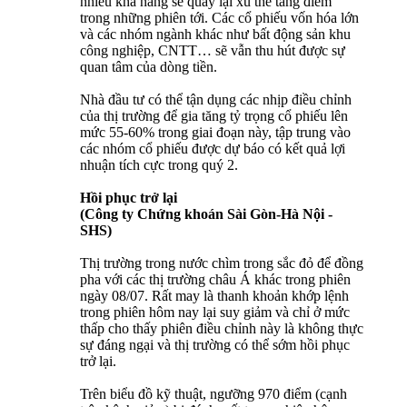
nhiều khả năng sẽ quay lại xu thế tăng điểm
trong những phiên tới. Các cổ phiếu vốn hóa lớn
và các nhóm ngành khác như bất động sản khu
công nghiệp, CNTT… sẽ vẫn thu hút được sự
quan tâm của dòng tiền.
Nhà đầu tư có thể tận dụng các nhịp điều chỉnh
của thị trường để gia tăng tỷ trọng cổ phiếu lên
mức 55-60% trong giai đoạn này, tập trung vào
các nhóm cổ phiếu được dự báo có kết quả lợi
nhuận tích cực trong quý 2.
Hồi phục trở lại
(Công ty Chứng khoán Sài Gòn-Hà Nội -
SHS)
Thị trường trong nước chìm trong sắc đỏ để đồng
pha với các thị trường châu Á khác trong phiên
ngày 08/07. Rất may là thanh khoản khớp lệnh
trong phiên hôm nay lại suy giảm và chỉ ở mức
thấp cho thấy phiên điều chỉnh này là không thực
sự đáng ngại và thị trường có thể sớm hồi phục
trở lại.
Trên biểu đồ kỹ thuật, ngưỡng 970 điểm (cạnh