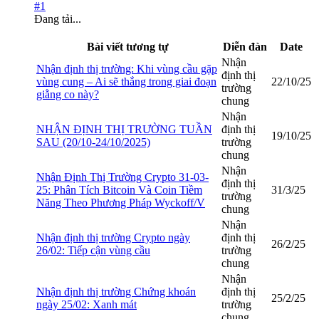
#1
Đang tải...
Bài viết tương tự
Diễn đàn
Date
Nhận
Nhận định thị trường: Khi vùng cầu gặp
định thị
vùng cung – Ai sẽ thắng trong giai đoạn
22/10/25
trường
giằng co này?
chung
Nhận
NHẬN ĐỊNH THỊ TRƯỜNG TUẦN
định thị
19/10/25
SAU (20/10-24/10/2025)
trường
chung
Nhận
Nhận Định Thị Trường Crypto 31-03-
định thị
25: Phân Tích Bitcoin Và Coin Tiềm
31/3/25
trường
Năng Theo Phương Pháp Wyckoff/V
chung
Nhận
Nhận định thị trường Crypto ngày
định thị
26/2/25
26/02: Tiếp cận vùng cầu
trường
chung
Nhận
Nhận định thị trường Chứng khoán
định thị
25/2/25
ngày 25/02: Xanh mát
trường
chung