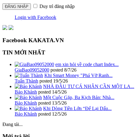
Duy trì đăng nhập
Login with Facebook
Facebook KAKATA.VN
TIN MỚI NHẤT
em xin hỏi về code chart Index...
GiaBao09052000
posted
8/7/26
Khi Smart Money "Phá Vỡ Ranh...
Tuấn Thành
posted
19/5/26
NHÀ ĐẦU TƯ CÁ NHÂN CẦN MỘT LA...
Bảo Khánh
posted
14/5/26
Một Cuộc Gặp, Ba Kịch Bản: Nhà...
Bảo Khánh
posted
13/5/26
Khi Dòng Tiền Lớn “Để Lại Dấu...
Bảo Khánh
posted
12/5/26
Đang tải...
Mới trả lời