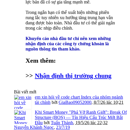
lực bán đã có sự gia tăng mạnh mẽ.
Trong ngắn hạn có thể xuất hiện những phiên
rung lắc tuy nhiên xu hướng tăng trung hạn vẫn
đang được bảo toàn. Nhà đầu tư có thể giải ngân
trong các nhịp điều chỉnh.
Khuyến cáo nhà đầu tư chỉ nên xem những
nhận định của các công ty chứng khoán là
nguồn thông tin tham khảo.
Xem thêm:
>>
Nhận định thị trường chung
Bài viết mới
em xin hỏi về code chart Index của nhóm ngành
tài chính
bởi
GiaBao09052000
,
8/7/26 lúc 10:21
Khi Smart Money "Phá Vỡ Ranh Giới": Break Of
Structure (BOS) — Tín Hiệu Cấu Trúc Mới Bắt
Đầu
bởi
Tuấn Thành
,
19/5/26 lúc 22:32
Nguyễn Khánh Ngọc
,
23/7/19