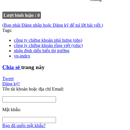
Lượt bình luận : 0
(Bạn phải Đăng nhập hoặc Đăng ký để trả lời bài viết.)
Tags:
công ty chứng khoán phú hưng (phs)
công ty chứng khoán rồng việt (vdsc)
nhận định diễn biến thị trường
vn-index
Chia sẻ
trang này
Tweet
Đăng ký!
Tên tài khoản hoặc địa chỉ Email:
Mật khẩu:
Bạn đã quên mật khẩu?