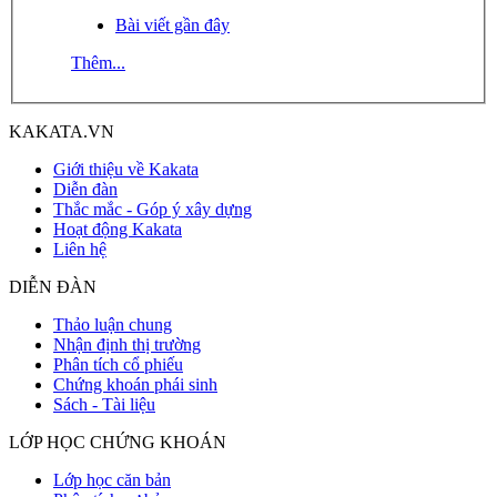
Bài viết gần đây
Thêm...
KAKATA.VN
Giới thiệu về Kakata
Diễn đàn
Thắc mắc - Góp ý xây dựng
Hoạt động Kakata
Liên hệ
DIỄN ĐÀN
Thảo luận chung
Nhận định thị trường
Phân tích cổ phiếu
Chứng khoán phái sinh
Sách - Tài liệu
LỚP HỌC CHỨNG KHOÁN
Lớp học căn bản