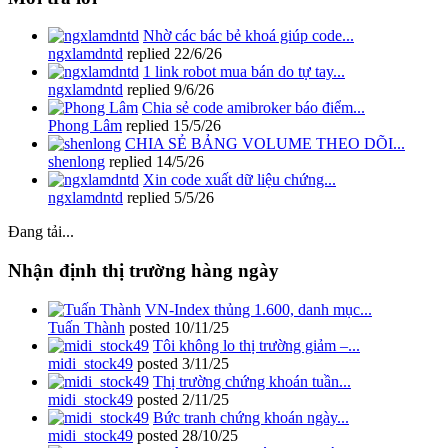
Nhờ các bác bẻ khoá giúp code...
ngxlamdntd
replied
22/6/26
1 link robot mua bán do tự tay...
ngxlamdntd
replied
9/6/26
Chia sẻ code amibroker báo điểm...
Phong Lâm
replied
15/5/26
CHIA SẺ BẢNG VOLUME THEO DÕI...
shenlong
replied
14/5/26
Xin code xuất dữ liệu chứng...
ngxlamdntd
replied
5/5/26
Đang tải...
Nhận định thị trường hàng ngày
VN-Index thủng 1.600, danh mục...
Tuấn Thành
posted
10/11/25
Tôi không lo thị trường giảm –...
midi_stock49
posted
3/11/25
Thị trường chứng khoán tuần...
midi_stock49
posted
2/11/25
Bức tranh chứng khoán ngày...
midi_stock49
posted
28/10/25