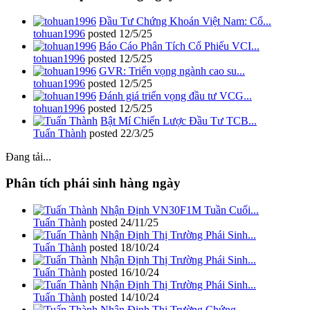
Đầu Tư Chứng Khoán Việt Nam: Cổ...
tohuan1996
posted
12/5/25
Báo Cáo Phân Tích Cổ Phiếu VCI...
tohuan1996
posted
12/5/25
GVR: Triển vọng ngành cao su...
tohuan1996
posted
12/5/25
Đánh giá triển vọng đầu tư VCG...
tohuan1996
posted
12/5/25
Bật Mí Chiến Lược Đầu Tư TCB...
Tuấn Thành
posted
22/3/25
Đang tải...
Phân tích phái sinh hàng ngày
Nhận Định VN30F1M Tuần Cuối...
Tuấn Thành
posted
24/11/25
Nhận Định Thị Trường Phái Sinh...
Tuấn Thành
posted
18/10/24
Nhận Định Thị Trường Phái Sinh...
Tuấn Thành
posted
16/10/24
Nhận Định Thị Trường Phái Sinh...
Tuấn Thành
posted
14/10/24
Nhận Định Thị Trường Chứng...