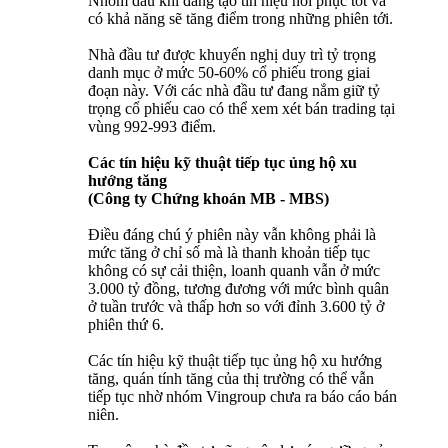
Nhóm dầu khí đang tạo tín hiệu hồi phục tốt và
có khả năng sẽ tăng điểm trong những phiên tới.
Nhà đầu tư được khuyến nghị duy trì tỷ trọng
danh mục ở mức 50-60% cổ phiếu trong giai
đoạn này. Với các nhà đầu tư đang nắm giữ tỷ
trọng cổ phiếu cao có thể xem xét bán trading tại
vùng 992-993 điểm.
Các tín hiệu kỹ thuật tiếp tục ủng hộ xu
hướng tăng
(Công ty Chứng khoán MB - MBS)
Điều đáng chú ý phiên này vẫn không phải là
mức tăng ở chỉ số mà là thanh khoản tiếp tục
không có sự cải thiện, loanh quanh vẫn ở mức
3.000 tỷ đồng, tương đương với mức bình quân
ở tuần trước và thấp hơn so với đỉnh 3.600 tỷ ở
phiên thứ 6.
Các tín hiệu kỹ thuật tiếp tục ủng hộ xu hướng
tăng, quán tính tăng của thị trường có thể vẫn
tiếp tục nhờ nhóm Vingroup chưa ra báo cáo bán
niên.