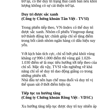
trở lại, có thể duy trì trạng thái canh bán nếu khối
lượng không có sự cải thiện trở lại.
Duy trì được sắc xanh
(Công ty Chứng khoán Tân Việt - TVSI)
Trong phiên tiếp theo, VN-Index có thể duy trì
được sắc xanh. Nhóm cổ phiếu Vingroup đang
trở thành động lực chính giúp chỉ số tăng điểm
trong bối cảnh nhóm ngân hàng có dấu hiệu suy
yếu.
Với kịch bản tích cực, chỉ số bứt phá khỏi vùng
kháng cự 990-1.000 điểm thì vùng giá 1.020-
1.030 điểm sẽ là mục tiêu hướng tới tiếp theo của
chỉ số. Mặc dù vậy, TVSI vẫn nghiêng về khả
năng chỉ số sẽ duy trì dao động giằng co trong
những phiên tới.
Nhà đầu tư nên hạn chế mua đuổi và duy trì vị
thế quan sát ở thời điểm hiện tại.
Tiếp tục xu hướng tăng
(Công ty Chứng khoán Rồng Việt - VDSC)
Xu hướng tăng tiếp tục được duy trì tuy nhiên áp