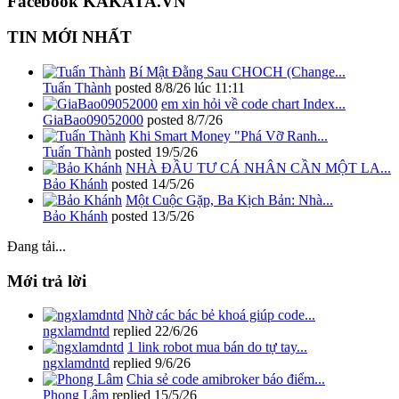
Facebook KAKATA.VN
TIN MỚI NHẤT
Bí Mật Đằng Sau CHOCH (Change...
Tuấn Thành
posted
8/8/26 lúc 11:11
em xin hỏi về code chart Index...
GiaBao09052000
posted
8/7/26
Khi Smart Money "Phá Vỡ Ranh...
Tuấn Thành
posted
19/5/26
NHÀ ĐẦU TƯ CÁ NHÂN CẦN MỘT LA...
Bảo Khánh
posted
14/5/26
Một Cuộc Gặp, Ba Kịch Bản: Nhà...
Bảo Khánh
posted
13/5/26
Đang tải...
Mới trả lời
Nhờ các bác bẻ khoá giúp code...
ngxlamdntd
replied
22/6/26
1 link robot mua bán do tự tay...
ngxlamdntd
replied
9/6/26
Chia sẻ code amibroker báo điểm...
Phong Lâm
replied
15/5/26