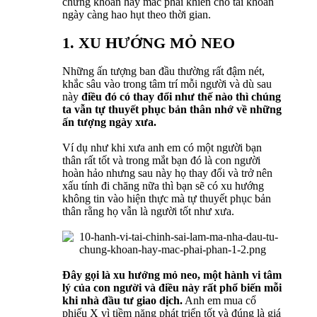
chứng khoán hay mắc phải khiến cho tài khoản
ngày càng hao hụt theo thời gian.
1. XU HƯỚNG MỎ NEO
Những ấn tượng ban đầu thường rất đậm nét,
khắc sâu vào trong tâm trí mỗi người và dù sau
này
điều đó có thay đổi như thế nào thì chúng
ta vẫn tự thuyết phục bản thân nhớ về những
ấn tượng ngày xưa.
Ví dụ như khi xưa anh em có một người bạn
thân rất tốt và trong mắt bạn đó là con người
hoàn hảo nhưng sau này họ thay đổi và trở nên
xấu tính đi chăng nữa thì bạn sẽ có xu hướng
không tin vào hiện thực mà tự thuyết phục bản
thân rằng họ vẫn là người tốt như xưa.
Đây gọi là xu hướng mỏ neo, một hành vi tâm
lý của con người và điều này rất phổ biến mỗi
khi nhà đầu tư giao dịch.
Anh em mua cổ
phiếu X vì tiềm năng phát triển tốt và đúng là giá