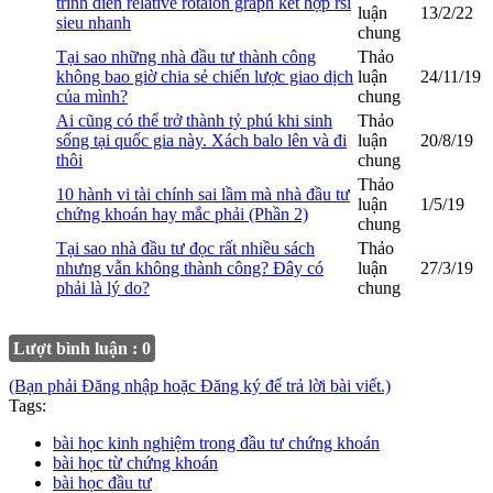
trình diễn relative rotaion graph kết hợp rsi
luận
13/2/22
sieu nhanh
chung
Tại sao những nhà đầu tư thành công
Thảo
không bao giờ chia sẻ chiến lược giao dịch
luận
24/11/19
của mình?
chung
Ai cũng có thể trở thành tỷ phú khi sinh
Thảo
sống tại quốc gia này. Xách balo lên và đi
luận
20/8/19
thôi
chung
Thảo
10 hành vi tài chính sai lầm mà nhà đầu tư
luận
1/5/19
chứng khoán hay mắc phải (Phần 2)
chung
Tại sao nhà đầu tư đọc rất nhiều sách
Thảo
nhưng vẫn không thành công? Đây có
luận
27/3/19
phải là lý do?
chung
Lượt bình luận : 0
(Bạn phải Đăng nhập hoặc Đăng ký để trả lời bài viết.)
Tags:
bài học kinh nghiệm trong đầu tư chứng khoán
bài học từ chứng khoán
bài học đầu tư