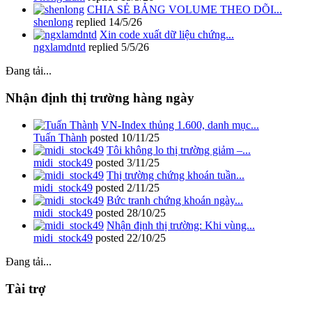
CHIA SẺ BẢNG VOLUME THEO DÕI...
shenlong
replied
14/5/26
Xin code xuất dữ liệu chứng...
ngxlamdntd
replied
5/5/26
Đang tải...
Nhận định thị trường hàng ngày
VN-Index thủng 1.600, danh mục...
Tuấn Thành
posted
10/11/25
Tôi không lo thị trường giảm –...
midi_stock49
posted
3/11/25
Thị trường chứng khoán tuần...
midi_stock49
posted
2/11/25
Bức tranh chứng khoán ngày...
midi_stock49
posted
28/10/25
Nhận định thị trường: Khi vùng...
midi_stock49
posted
22/10/25
Đang tải...
Tài trợ