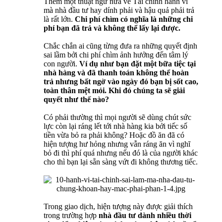
Thêm một thuật ngữ nữa về Tài chính hành vi
mà nhà đầu tư hay dính phải và hậu quả phải trả
là rất lớn.
Chi phí chìm có nghĩa là những chi
phí bạn đã trả và không thể lấy lại được.
Chắc chắn ai cũng từng đưa ra những quyết định
sai lầm bởi chi phí chìm ảnh hưởng đến tâm lý
con người.
Ví dụ như bạn đặt một bữa tiệc tại
nhà hàng và đã thanh toán không thể hoàn
trả nhưng bất ngờ vào ngày đó bạn bị sốt cao,
toàn thân mệt mỏi. Khi đó chúng ta sẽ giải
quyết như thế nào?
Có phải thường thì mọi người sẽ dùng chút sức
lực còn lại ráng lết tới nhà hàng kia bởi tiếc số
tiền vừa bỏ ra phải không? Hoặc đồ ăn đã có
hiện tượng hư hỏng nhưng vẫn ráng ăn vì nghĩ
bỏ đi thì phí quá nhưng nếu đó là của người khác
cho thì bạn lại sẵn sàng vứt đi không thương tiếc.
Trong giao dịch, hiện tượng này được giải thích
trong trường hợp
nhà đầu tư dành nhiều thời