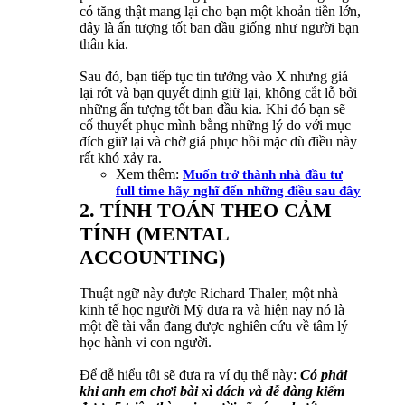
có tăng thật mang lại cho bạn một khoản tiền lớn,
đây là ấn tượng tốt ban đầu giống như người bạn
thân kia.
Sau đó, bạn tiếp tục tin tưởng vào X nhưng giá
lại rớt và bạn quyết định giữ lại, không cắt lỗ bởi
những ấn tượng tốt ban đầu kia. Khi đó bạn sẽ
cố thuyết phục mình bằng những lý do với mục
đích giữ lại và chờ giá phục hồi mặc dù điều này
rất khó xảy ra.
Xem thêm:
Muốn trở thành nhà đầu tư
full time hãy nghĩ đến những điều sau đây
2. TÍNH TOÁN THEO CẢM
TÍNH (MENTAL
ACCOUNTING)
Thuật ngữ này được Richard Thaler, một nhà
kinh tế học người Mỹ đưa ra và hiện nay nó là
một đề tài vẫn đang được nghiên cứu về tâm lý
học hành vi con người.
Để dễ hiểu tôi sẽ đưa ra ví dụ thế này:
Có phải
khi anh em chơi bài xì dách và dễ dàng kiếm