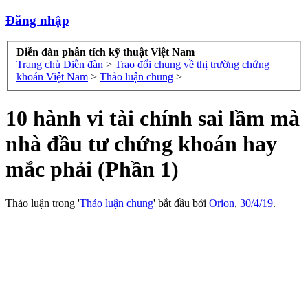
Đăng nhập
Diễn đàn phân tích kỹ thuật Việt Nam
Trang chủ
Diễn đàn
>
Trao đổi chung về thị trường chứng
khoán Việt Nam
>
Thảo luận chung
>
10 hành vi tài chính sai lầm mà
nhà đầu tư chứng khoán hay
mắc phải (Phần 1)
Thảo luận trong '
Thảo luận chung
' bắt đầu bởi
Orion
,
30/4/19
.