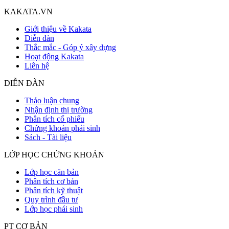
KAKATA.VN
Giới thiệu về Kakata
Diễn đàn
Thắc mắc - Góp ý xây dựng
Hoạt động Kakata
Liên hệ
DIỄN ĐÀN
Thảo luận chung
Nhận định thị trường
Phân tích cổ phiếu
Chứng khoán phái sinh
Sách - Tài liệu
LỚP HỌC CHỨNG KHOÁN
Lớp học căn bản
Phân tích cơ bản
Phân tích kỹ thuật
Quy trình đầu tư
Lớp học phái sinh
PT CƠ BẢN