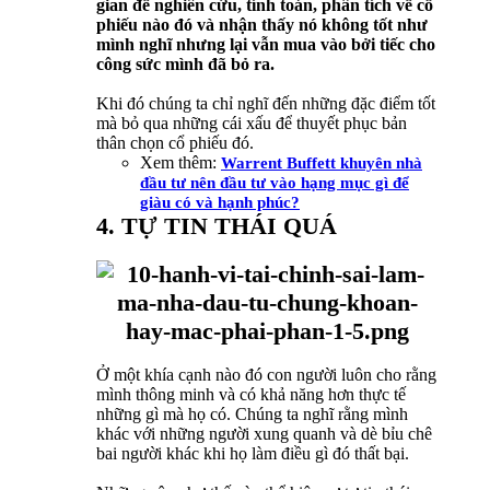
gian để nghiên cứu, tính toán, phân tích về cổ
phiếu nào đó và nhận thấy nó không tốt như
mình nghĩ nhưng lại vẫn mua vào bởi tiếc cho
công sức mình đã bỏ ra.
Khi đó chúng ta chỉ nghĩ đến những đặc điểm tốt
mà bỏ qua những cái xấu để thuyết phục bản
thân chọn cổ phiếu đó.
Xem thêm:
Warrent Buffett khuyên nhà
đầu tư nên đầu tư vào hạng mục gì để
giàu có và hạnh phúc?
4. TỰ TIN THÁI QUÁ
Ở một khía cạnh nào đó con người luôn cho rằng
mình thông minh và có khả năng hơn thực tế
những gì mà họ có. Chúng ta nghĩ rằng mình
khác với những người xung quanh và dè bỉu chê
bai người khác khi họ làm điều gì đó thất bại.