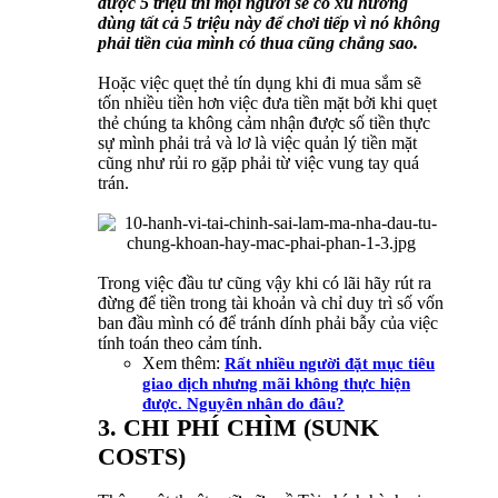
được 5 triệu thì mọi người sẽ có xu hướng
dùng tất cả 5 triệu này để chơi tiếp vì nó không
phải tiền của mình có thua cũng chẳng sao.
Hoặc việc quẹt thẻ tín dụng khi đi mua sắm sẽ
tốn nhiều tiền hơn việc đưa tiền mặt bởi khi quẹt
thẻ chúng ta không cảm nhận được số tiền thực
sự mình phải trả và lơ là việc quản lý tiền mặt
cũng như rủi ro gặp phải từ việc vung tay quá
trán.
Trong việc đầu tư cũng vậy khi có lãi hãy rút ra
đừng để tiền trong tài khoản và chỉ duy trì số vốn
ban đầu mình có để tránh dính phải bẫy của việc
tính toán theo cảm tính.
Xem thêm:
Rất nhiều người đặt mục tiêu
giao dịch nhưng mãi không thực hiện
được. Nguyên nhân do đâu?
3. CHI PHÍ CHÌM (SUNK
COSTS)