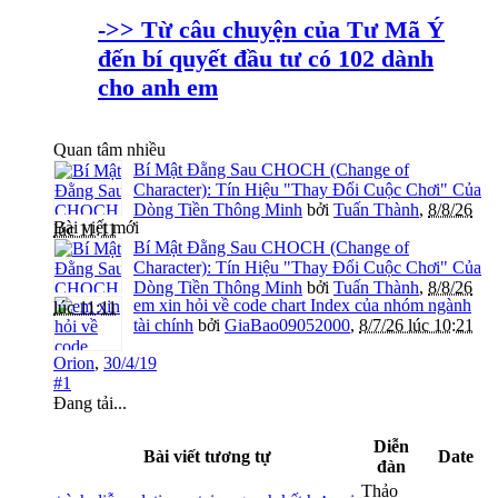
->> Từ câu chuyện của Tư Mã Ý
đến bí quyết đầu tư có 102 dành
cho anh em
Quan tâm nhiều
Bí Mật Đằng Sau CHOCH (Change of
Character): Tín Hiệu "Thay Đổi Cuộc Chơi" Của
Dòng Tiền Thông Minh
bởi
Tuấn Thành
,
8/8/26
Bài viết mới
lúc 11:11
Bí Mật Đằng Sau CHOCH (Change of
Character): Tín Hiệu "Thay Đổi Cuộc Chơi" Của
Dòng Tiền Thông Minh
bởi
Tuấn Thành
,
8/8/26
em xin hỏi về code chart Index của nhóm ngành
lúc 11:11
tài chính
bởi
GiaBao09052000
,
8/7/26 lúc 10:21
Orion
,
30/4/19
#1
Đang tải...
Diễn
Bài viết tương tự
Date
đàn
Thảo