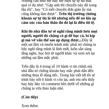
Những câu như thế này thể hiện sự tự tin thái
quá ví dụ như: "Gặp anh thì chuyện này đã xong
lâu rồi", hay "Có mỗi chuyện đơn giản ấy mà
cũng không làm được".
Trên thị trường chứng
khoán sự tự tin là tốt nhưng nếu để nó lấn áp
cảm xúc của bản thân thì đó lại là điều tồi tệ.
Khi đó nhà đầu tư sẽ nghĩ rằng mình hơn mọi
người, người đó chẳng có gì để học cả, bí kíp
gì mà vớ vẩn thế sao áp dụng được...
Đây là
một sai lầm và muốn tránh mắc phải nó chúng ta
hãy nghĩ rằng mình là lính mới, luôn sẵn sàng
lắng nghe, học hỏi từ người khác và xem xét lại
những sai lầm mắc phải.
Trên đây là 4 trong số 10 hành vi tài chính mà
nhà đầu tư chứng khoán hay mắc phải dẫn đến
những thua lỗ đáng tiếc. Trong bài viết tới tôi sẽ
trình bày nốt 6 hành vi còn lại, anh em nếu thấy
hay hãy like và comment bên dưới về những gì
chúng ta vừa thảo luận nhé.
(Còn tiếp)
Xem thêm: