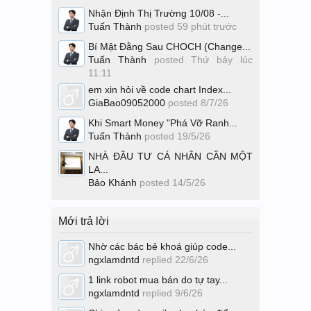
Nhận Định Thị Trường 10/08 -...
Tuấn Thành
posted
59 phút trước
Bí Mật Đằng Sau CHOCH (Change...
Tuấn Thành
posted
Thứ bảy lúc
11:11
em xin hỏi về code chart Index...
GiaBao09052000
posted
8/7/26
Khi Smart Money "Phá Vỡ Ranh...
Tuấn Thành
posted
19/5/26
NHÀ ĐẦU TƯ CÁ NHÂN CẦN MỘT
LA...
Bảo Khánh
posted
14/5/26
Mới trả lời
Nhờ các bác bẻ khoá giúp code...
ngxlamdntd
replied
22/6/26
1 link robot mua bán do tự tay...
ngxlamdntd
replied
9/6/26