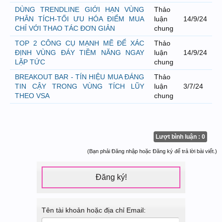
DÙNG TRENDLINE GIỚI HẠN VÙNG
Thảo
PHÂN TÍCH-TỐI ƯU HÓA ĐIỂM MUA
luận
14/9/24
CHỈ VỚI THAO TÁC ĐƠN GIẢN
chung
TOP 2 CÔNG CỤ MẠNH MẼ ĐỂ XÁC
Thảo
ĐỊNH VÙNG ĐÁY TIỀM NĂNG NGAY
luận
14/9/24
LẶP TỨC
chung
BREAKOUT BAR - TÍN HIỆU MUA ĐÁNG
Thảo
TIN CẬY TRONG VÙNG TÍCH LŨY
luận
3/7/24
THEO VSA
chung
Lượt bình luận : 0
(Bạn phải Đăng nhập hoặc Đăng ký để trả lời bài viết.)
Đăng ký!
Tên tài khoản hoặc địa chỉ Email: