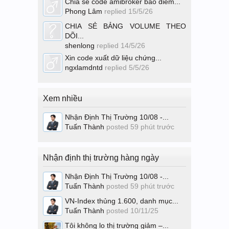
Chia sẻ code amibroker báo điểm...
Phong Lâm
replied
15/5/26
CHIA SẺ BẢNG VOLUME THEO
DÕI...
shenlong
replied
14/5/26
Xin code xuất dữ liệu chứng...
ngxlamdntd
replied
5/5/26
Xem nhiều
Nhận Định Thị Trường 10/08 -...
Tuấn Thành
posted
59 phút trước
Nhận định thị trường hàng ngày
Nhận Định Thị Trường 10/08 -...
Tuấn Thành
posted
59 phút trước
VN-Index thủng 1.600, danh mục...
Tuấn Thành
posted
10/11/25
Tôi không lo thị trường giảm –...