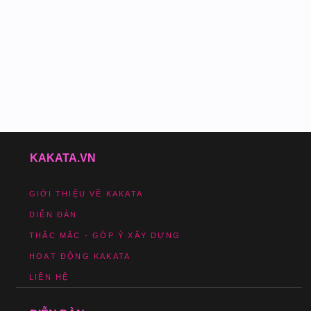
KAKATA.VN
GIỚI THIỆU VỀ KAKATA
DIỄN ĐÀN
THẮC MẮC - GÓP Ý XÂY DỰNG
HOẠT ĐỘNG KAKATA
LIÊN HỆ