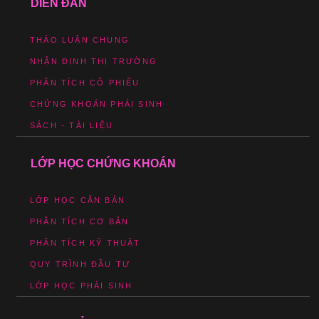
DIỄN ĐÀN
THẢO LUẬN CHUNG
NHẬN ĐỊNH THỊ TRƯỜNG
PHÂN TÍCH CỔ PHIẾU
CHỨNG KHOÁN PHÁI SINH
SÁCH - TÀI LIỆU
LỚP HỌC CHỨNG KHOÁN
LỚP HỌC CĂN BẢN
PHÂN TÍCH CƠ BẢN
PHÂN TÍCH KỸ THUẬT
QUY TRÌNH ĐẦU TƯ
LỚP HỌC PHÁI SINH