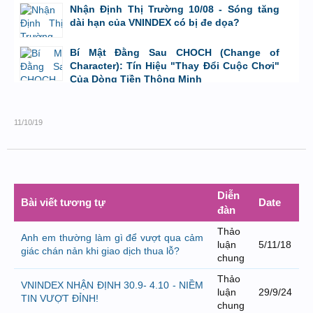
Nhận Định Thị Trường 10/08 - Sóng tăng
dài hạn của VNINDEX có bị đe dọa?
bởi
Tuấn Thành
,
9/8/26 lúc 23:08
Bí Mật Đằng Sau CHOCH (Change of
Character): Tín Hiệu "Thay Đổi Cuộc Chơi"
Của Dòng Tiền Thông Minh
bởi
Tuấn Thành
,
8/8/26 lúc 11:11
11/10/19
Diễn
Bài viết tương tự
Date
đàn
Thảo
Anh em thường làm gì để vượt qua cảm
luận
5/11/18
giác chán nản khi giao dịch thua lỗ?
chung
Thảo
VNINDEX NHẬN ĐỊNH 30.9- 4.10 - NIỀM
luận
29/9/24
TIN VƯỢT ĐỈNH!
chung