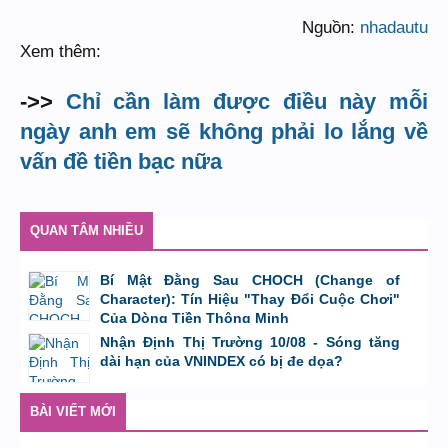
Nguồn:
nhadautu
Xem thêm:
->>
Chỉ cần làm được điều này mỗi
ngày anh em sẽ không phải lo lắng về
vấn đề tiền bạc nữa
QUAN TÂM NHIỀU
Bí Mật Đằng Sau CHOCH (Change of
Character): Tín Hiệu "Thay Đổi Cuộc Chơi"
Của Dòng Tiền Thông Minh
bởi
Tuấn Thành
,
8/8/26 lúc 11:11
Nhận Định Thị Trường 10/08 - Sóng tăng
dài hạn của VNINDEX có bị đe dọa?
bởi
Tuấn Thành
,
9/8/26 lúc 23:08
BÀI VIẾT MỚI