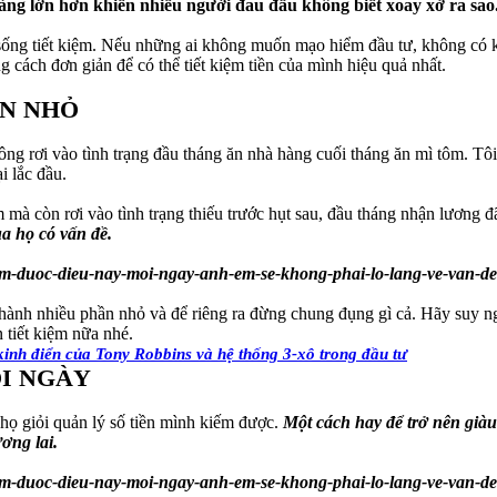
càng lớn hơn khiến nhiều người đau đầu không biết xoay xở ra sao
sống tiết kiệm. Nếu những ai không muốn mạo hiểm đầu tư, không có kiế
g cách đơn giản để có thể tiết kiệm tiền của mình hiệu quả nhất.
ẦN NHỎ
ng rơi vào tình trạng đầu tháng ăn nhà hàng cuối tháng ăn mì tôm. T
i lắc đầu.
mà còn rơi vào tình trạng thiếu trước hụt sau, đầu tháng nhận lương đ
a họ có vấn đề.
 thành nhiều phần nhỏ và để riêng ra đừng chung đụng gì cả. Hãy suy 
 tiết kiệm nữa nhé.
nh điển của Tony Robbins và hệ thống 3-xô trong đầu tư
ỖI NGÀY
 họ giỏi quản lý số tiền mình kiếm được.
Một cách hay để trở nên giàu 
ơng lai.