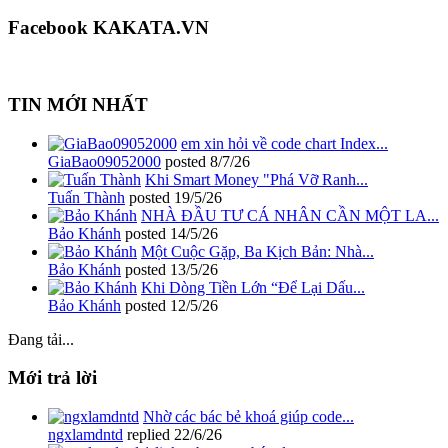
Facebook KAKATA.VN
TIN MỚI NHẤT
em xin hỏi về code chart Index...
GiaBao09052000
posted
8/7/26
Khi Smart Money "Phá Vỡ Ranh...
Tuấn Thành
posted
19/5/26
NHÀ ĐẦU TƯ CÁ NHÂN CẦN MỘT LA...
Bảo Khánh
posted
14/5/26
Một Cuộc Gặp, Ba Kịch Bản: Nhà...
Bảo Khánh
posted
13/5/26
Khi Dòng Tiền Lớn “Để Lại Dấu...
Bảo Khánh
posted
12/5/26
Đang tải...
Mới trả lời
Nhờ các bác bẻ khoá giúp code...
ngxlamdntd
replied
22/6/26