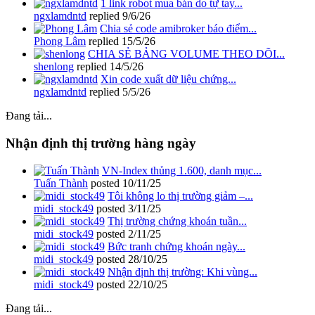
1 link robot mua bán do tự tay...
ngxlamdntd
replied
9/6/26
Chia sẻ code amibroker báo điểm...
Phong Lâm
replied
15/5/26
CHIA SẺ BẢNG VOLUME THEO DÕI...
shenlong
replied
14/5/26
Xin code xuất dữ liệu chứng...
ngxlamdntd
replied
5/5/26
Đang tải...
Nhận định thị trường hàng ngày
VN-Index thủng 1.600, danh mục...
Tuấn Thành
posted
10/11/25
Tôi không lo thị trường giảm –...
midi_stock49
posted
3/11/25
Thị trường chứng khoán tuần...
midi_stock49
posted
2/11/25
Bức tranh chứng khoán ngày...
midi_stock49
posted
28/10/25
Nhận định thị trường: Khi vùng...
midi_stock49
posted
22/10/25
Đang tải...