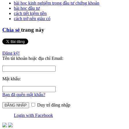
bài học kinh nghiệm trong đầu tư chứng khoán
bài học đầu tư
cách tiết kiệm tiền
cách trở nên giàu có
Chia sẻ
trang này
Đăng ký!
Tên tài khoản hoặc địa chỉ Email:
Mật khẩu:
Bạn đã quên mật khẩu?
Duy trì đăng nhập
Login with Facebook