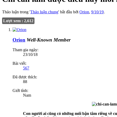
Thảo luận trong '
Thảo luận chung
' bắt đầu bởi
Orion
,
9/10/19
.
Lượt xem : 2,612
Orion
Well-Known Member
Tham gia ngày:
23/10/18
Bài viết:
567
Đã được thích:
88
Giới tính:
Nam
Con người ai cũng có những mối bận tâm riêng về cuộ