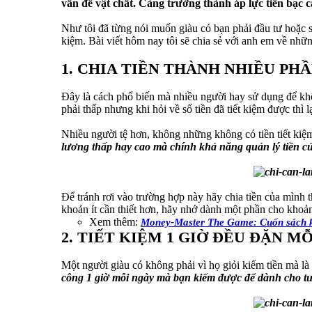
vấn đề vật chất. Càng trưởng thành áp lực tiền bạc 
Như tôi đã từng nói muốn giàu có bạn phải đầu tư hoặc 
kiệm. Bài viết hôm nay tôi sẽ chia sẻ với anh em về nhữn
1. CHIA TIỀN THÀNH NHIỀU PH
Đây là cách phổ biến mà nhiều người hay sử dụng để khô
phải thấp nhưng khi hỏi về số tiền đã tiết kiệm được thì lạ
Nhiều người tệ hơn, không những không có tiền tiết kiệm 
lương thấp hay cao mà chính khả năng quản lý tiền củ
Để tránh rơi vào trường hợp này hãy chia tiền của mình
khoản ít cần thiết hơn, hãy nhớ dành một phần cho khoản
Xem thêm:
Money-Master The Game: Cuốn sách ki
2. TIẾT KIỆM 1 GIỜ ĐỀU ĐẶN M
Một người giàu có không phải vì họ giỏi kiếm tiền mà là
công 1 giờ mỗi ngày mà bạn kiếm được để dành cho tư