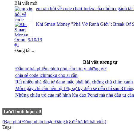
Bài viết mới
em xin hỏi về code chart Index của nhóm ngành tài
Khi Smart Money "Phá Vỡ Ranh Giới": Break Of S
Orion
,
9/10/19
#1
Đang tải...
Bài viết tương tự
Đầu tư trái phiếu chính phủ cần lưu ý những gì?
chia sẻ code ichimoku cho ai cần
Rất nhiều nhà đầu tư đang mắc phải hội chứng chú chim xanh 
Mỗi ngày chỉ cần tiến bộ 1%, sự kỳ diệu sẽ đến chỉ sau 3 tháng
Những chiêu trò của mô hình lừa đảo Ponzi mà nhà đầu tư cần 
Lượt bình luận : 0
(Bạn phải Đăng nhập hoặc Đăng ký để trả lời bài viết.)
Tags: