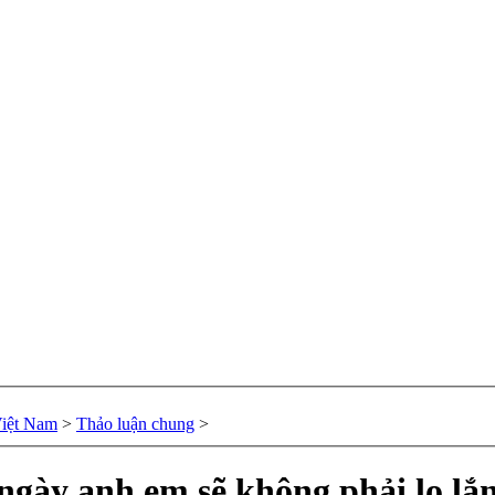
Việt Nam
>
Thảo luận chung
>
ngày anh em sẽ không phải lo lắn