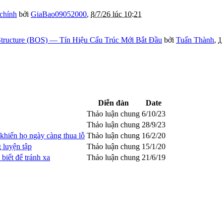
 chính
bởi
GiaBao09052000
,
8/7/26 lúc 10:21
tructure (BOS) — Tín Hiệu Cấu Trúc Mới Bắt Đầu
bởi
Tuấn Thành
,
1
Diễn đàn
Date
Thảo luận chung
6/10/23
Thảo luận chung
28/9/23
khiến họ ngày càng thua lỗ
Thảo luận chung
16/2/20
 luyện tập
Thảo luận chung
15/1/20
biết để tránh xa
Thảo luận chung
21/6/19