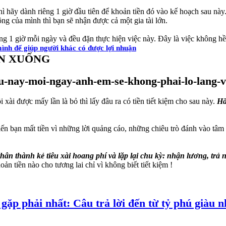
hì hãy dành riêng 1 giờ đầu tiên để khoản tiền đó vào kế hoạch sau này
ng của mình thì bạn sẽ nhận được cả một gia tài lớn.
ong 1 giờ mỗi ngày và đều đặn thực hiện việc này. Đây là việc không hề
ình để giúp người khác có được lợi nhuận
ÂN XUỐNG
 xài được mấy lần là bỏ thì lấy đâu ra có tiền tiết kiệm cho sau này.
Hã
ến bạn mất tiền vì những lời quảng cáo, những chiêu trò đánh vào tâm 
hân thành kẻ tiêu xài hoang phí và lặp lại chu kỳ: nhận lương, trả 
n tiền nào cho tương lai chỉ vì không biết tiết kiệm !
 gặp phải nhất: Câu trả lời đến từ tỷ phú giàu 