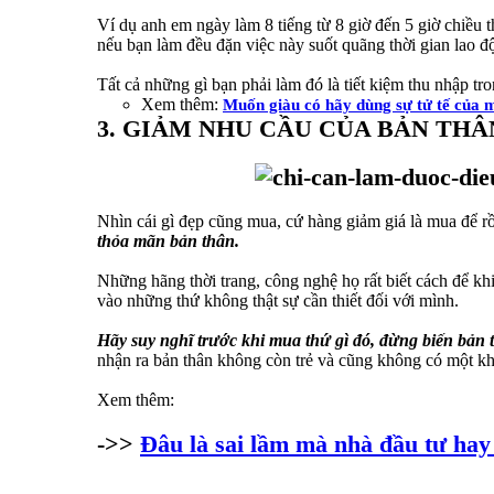
Ví dụ anh em ngày làm 8 tiếng từ 8 giờ đến 5 giờ chiều t
nếu bạn làm đều đặn việc này suốt quãng thời gian lao độ
Tất cả những gì bạn phải làm đó là tiết kiệm thu nhập tr
Xem thêm:
Muốn giàu có hãy dùng sự tử tế của m
3. GIẢM NHU CẦU CỦA BẢN TH
Nhìn cái gì đẹp cũng mua, cứ hàng giảm giá là mua để rồi
thỏa mãn bản thân.
Những hãng thời trang, công nghệ họ rất biết cách để khi
vào những thứ không thật sự cần thiết đối với mình.
Hãy suy nghĩ trước khi mua thứ gì đó, đừng biến bản t
nhận ra bản thân không còn trẻ và cũng không có một khoả
Xem thêm:
->>
Đâu là sai lầm mà nhà đầu tư hay