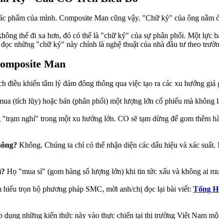
ên tác phẩm của mình. Composite Man cũng vậy. "Chữ ký" của ông nằm 
không thể đi xa hơn, đó có thể là "chữ ký" của sự phân phối. Một lự
ch đọc những "chữ ký" này chính là nghệ thuật của nhà đầu tư theo trư
Composite Man
 điều khiển tâm lý đám đông thông qua việc tạo ra các xu hướng giá giả
ua (tích lũy) hoặc bán (phân phối) một lượng lớn cổ phiếu mà không l
"trạm nghỉ" trong một xu hướng lớn. CO sẽ tạm dừng để gom thêm hàng 
hông?
Không. Chúng ta chỉ có thể nhận diện các dấu hiệu và xác suất. M
ì?
Họ "mua sỉ" (gom hàng số lượng lớn) khi tin tức xấu và không ai m
 hiểu trọn bộ phương pháp SMC, mời anh/chị đọc lại bài viết:
Tổng H
dụng những kiến thức này vào thực chiến tại thị trường Việt Nam mộ