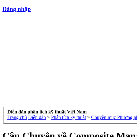
Đăng nhập
Diễn đàn phân tích kỹ thuật Việt Nam
Trang chủ
Diễn đàn
>
Phân tích kỹ thuật
>
Chuyên mục Phương p
Câu Chuyện về Composite Man: