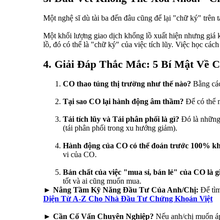
Một nghệ sĩ dù tài ba đến đâu cũng để lại "chữ ký" tr
Một khối lượng giao dịch khổng lồ xuất hiện nhưng giá 
lồ, đó có thể là "chữ ký" của việc tích lũy. Việc học cá
4. Giải Đáp Thắc Mắc: 5 Bí Mật Về 
CO thao túng thị trường như thế nào?
Bằng cách
Tại sao CO lại hành động âm thầm?
Để có thể m
Tái tích lũy và Tái phân phối là gì?
Đó là những 
(tái phân phối trong xu hướng giảm).
Hành động của CO có thể đoán trước 100% k
vi của CO.
Bản chất của việc "mua sỉ, bán lẻ" của CO là g
tốt và ai cũng muốn mua.
► Nâng Tầm Kỹ Năng Đầu Tư Của Anh/Chị:
Để tìm
Diện Từ A-Z Cho Nhà Đầu Tư Chứng Khoán Việt
► Cần Cố Vấn Chuyên Nghiệp?
Nếu anh/chị muốn áp 