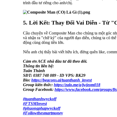
trình đầu tư riêng cho anh/chị.
5. Lời Kết: Thay Đổi Vai Diễn - Từ
Câu chuyện về Composite Man cho chúng ta một góc nhìn 
và nhận ra "chữ ký" của người đạo diễn, chúng ta có thể
động cùng dòng tiền lớn.
Nếu anh chị thấy bài viết hữu ích, đừng quên like, comm
Cảm ơn ACE nhà đầu tư đã theo dõi.
Thông tin liên hệ:
Tuấn Thành
SĐT: 0387 748 089 - ID VPS: BK29
Bio:
https://beacons.ai/tuanthanh_invest
Group kiến thức:
https://zalo.me/g/jwjzom018
Group Facebook:
https://www.facebook.com/groups/fts
#tuanthanhwyckoff
#FTSMInvest
#phuongphapwyckoff
#Followthesmartmoney