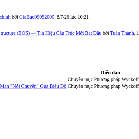
 chính
bởi
GiaBao09052000
,
8/7/26 lúc 10:21
tructure (BOS) — Tín Hiệu Cấu Trúc Mới Bắt Đầu
bởi
Tuấn Thành
,
1
Diễn đàn
Chuyên mục Phương pháp Wyckoff
e Man "Nói Chuyện" Qua Biểu Đồ
Chuyên mục Phương pháp Wyckoff