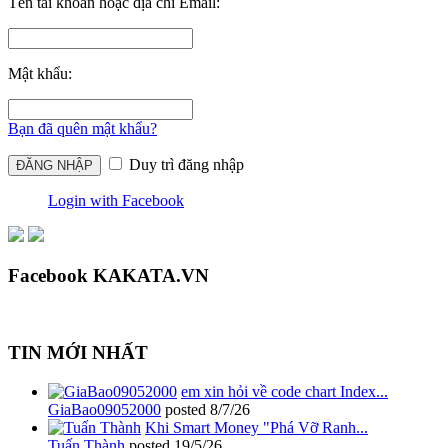
Tên tài khoản hoặc địa chỉ Email:
Mật khẩu:
Bạn đã quên mật khẩu?
Duy trì đăng nhập
Login with Facebook
Facebook KAKATA.VN
TIN MỚI NHẤT
em xin hỏi về code chart Index...
GiaBao09052000
posted
8/7/26
Khi Smart Money "Phá Vỡ Ranh...
Tuấn Thành
posted
19/5/26