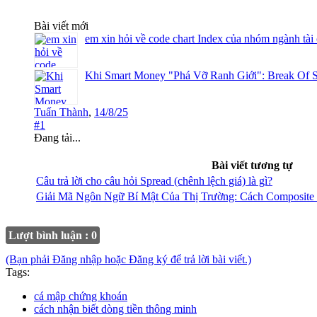
Bài viết mới
em xin hỏi về code chart Index của nhóm ngành tài
Khi Smart Money "Phá Vỡ Ranh Giới": Break Of S
Tuấn Thành
,
14/8/25
#1
Đang tải...
Bài viết tương tự
Câu trả lời cho câu hỏi Spread (chênh lệch giá) là gì?
Giải Mã Ngôn Ngữ Bí Mật Của Thị Trường: Cách Composit
Lượt bình luận : 0
(Bạn phải Đăng nhập hoặc Đăng ký để trả lời bài viết.)
Tags:
cá mập chứng khoán
cách nhận biết dòng tiền thông minh