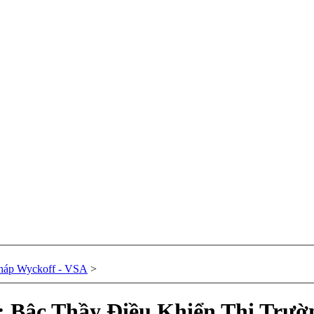
háp Wyckoff - VSA
>
 Bậc Thầy Điều Khiển Thị Trườ