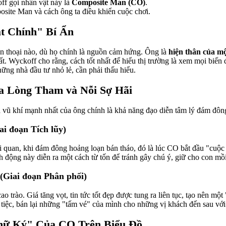
ff gọi nhân vật này là
Composite Man (CO)
.
osite Man và cách ông ta điều khiển cuộc chơi.
t Chính" Bí Ẩn
n thoại nào, dù họ chính là nguồn cảm hứng. Ông là
hiện thân của mộ
ất. Wyckoff cho rằng, cách tốt nhất để hiểu thị trường là xem mọi biến
ng nhà đầu tư nhỏ lẻ, cần phải thấu hiểu.
a Lòng Tham và Nỗi Sợ Hãi
 vũ khí mạnh nhất của ông chính là khả năng đạo diễn tâm lý đám đông
i đoạn Tích lũy)
 bi quan, khi đám đông hoảng loạn bán tháo, đó là lúc CO bắt đầu "cuộ
h động này diễn ra một cách từ tốn để tránh gây chú ý, giữ cho con mồ
(Giai đoạn Phân phối)
o trào. Giá tăng vọt, tin tức tốt đẹp được tung ra liên tục, tạo nên 
 tiệc, bán lại những "tấm vé" của mình cho những vị khách đến sau với
hữ Ký" Của CO Trên Biểu Đồ