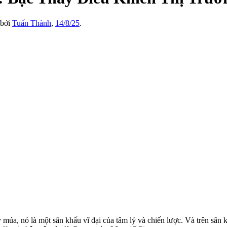
 bởi
Tuấn Thành
,
14/8/25
.
úa, nó là một sân khấu vĩ đại của tâm lý và chiến lược. Và trên sân 