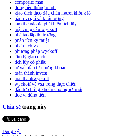
composite man
dòng tiền thông minh
giao dịch theo dấu chân người khổng lồ
hành vi giá và khối lượng
làm thế nào để phát hiện tích lũy
luật cung cầu wyckoff
nhà tạo lập thị trường
phân tích kỹ thuật
phân tích vsa
phương pháp wyckoff
tâm lý giao dịch
tích lũy cổ phiếu
tư vấn đầu tư chứng khoán.
tuấn thành invest
tuanthanhwyckoff
wyckoff và vsa trong thực chiến
đầu tư chứng khoán cho người mới
đọc vị dòng tiền
Chia sẻ
trang này
Đăng ký!