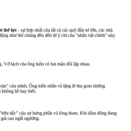
t thế lực
- sự hợp nhất của tất cả các quỹ đầu tư lớn, các nhà
 động như thể chúng đều đến từ ý chí của "nhân vật chính" này.
. Vở kịch của ông luôn có hai màn đối lập nhau.
c săn" của mình. Ông kiên nhẫn và lặng lẽ thu gom những
i không hề hay biết.
một "bữa tiệc" của sự hưng phấn và lòng tham. Khi đám đông đang
 giá cao ngất ngưởng.