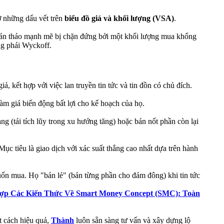
ở những dấu vết trên
biểu đồ giá và khối lượng (VSA)
.
c bán tháo mạnh mẽ bị chặn đứng bởi một khối lượng mua khổng
ờng phái Wyckoff.
, kết hợp với việc lan truyền tin tức và tin đồn có chủ đích.
àm giá biến động bất lợi cho kế hoạch của họ.
(tái tích lũy trong xu hướng tăng) hoặc bán nốt phần còn lại
ục tiêu là giao dịch với xác suất thắng cao nhất dựa trên hành
uốn mua. Họ "bán lẻ" (bán từng phần cho đám đông) khi tin tức
ợp Các Kiến Thức Về Smart Money Concept (SMC): Toàn
t cách hiệu quả,
Thành
luôn sẵn sàng tư vấn và xây dựng lộ