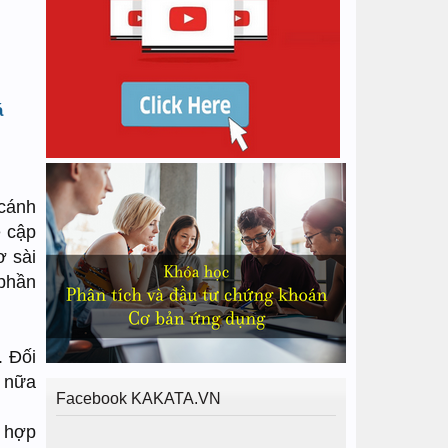
á
 cánh
ề cập
ơ sài
 phần
. Đối
i nữa
Facebook KAKATA.VN
i hợp