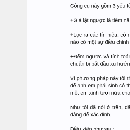
Công cụ này gồm 3 yếu t
+Giá lật ngược là tiềm n
+Lọc ra các tín hiệu, có 
nào có một sự điều chỉnh 
+Đếm ngược và tính toán
chuẩn bi bắt đầu xu hướn
Vì phương pháp này tôi th
để anh em phái sinh có t
một em xinh tươi nữa ch
Như tôi đã nói ở trên, dấ
dàng để xác định.
Điều kiện như sau: