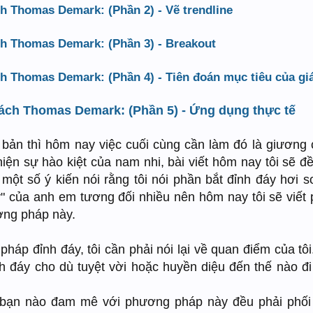
h Thomas Demark: (Phần 2) - Vẽ trendline
h Thomas Demark: (Phần 3) - Breakout
h Thomas Demark: (Phần 4) - Tiên đoán mục tiêu của gi
ách Thomas Demark: (Phần 5) - Ứng dụng thực tế
 bản thì hôm nay việc cuối cùng cần làm đó là giương
iện sự hào kiệt của nam nhi, bài viết hôm nay tôi sẽ đ
một số ý kiến nói rằng tôi nói phần bắt đỉnh đáy hơi s
" của anh em tương đối nhiều nên hôm nay tôi sẽ viết
ơng pháp này.
háp đỉnh đáy, tôi cần phải nói lại về quan điểm của tôi
ỉnh đáy cho dù tuyệt vời hoặc huyền diệu đến thế nào đ
ác bạn nào đam mê với phương pháp này đều phải phố