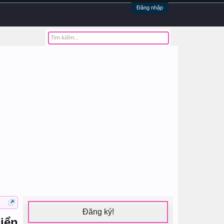
Đăng nhập
Đăng ký!
iển