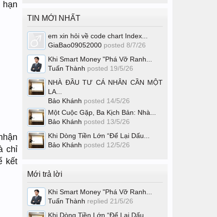
 hạn
TIN MỚI NHẤT
em xin hỏi về code chart Index...
GiaBao09052000
posted
8/7/26
Khi Smart Money "Phá Vỡ Ranh...
Tuấn Thành
posted
19/5/26
NHÀ ĐẦU TƯ CÁ NHÂN CẦN MỘT
LA...
Bảo Khánh
posted
14/5/26
Một Cuộc Gặp, Ba Kịch Bản: Nhà...
Bảo Khánh
posted
13/5/26
Khi Dòng Tiền Lớn “Để Lại Dấu...
 nhận
Bảo Khánh
posted
12/5/26
à chỉ
ể kết
Mới trả lời
Khi Smart Money "Phá Vỡ Ranh...
Tuấn Thành
replied
21/5/26
Khi Dòng Tiền Lớn “Để Lại Dấu...