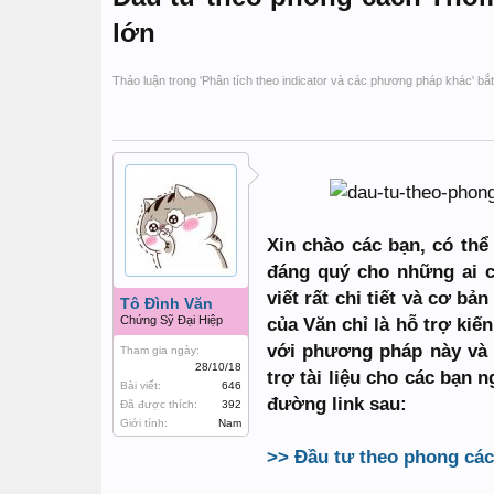
lớn
Thảo luận trong '
Phân tích theo indicator và các phương pháp khác
' bắ
Xin chào các bạn, có thể
đáng quý cho những ai c
viết rất chi tiết và cơ b
Tô Đình Văn
Chứng Sỹ Đại Hiệp
của Văn chỉ là hỗ trợ ki
với phương pháp này và m
Tham gia ngày:
28/10/18
trợ tài liệu cho các bạn 
Bài viết:
646
đường link sau:
Đã được thích:
392
Giới tính:
Nam
>> Đầu tư theo phong các