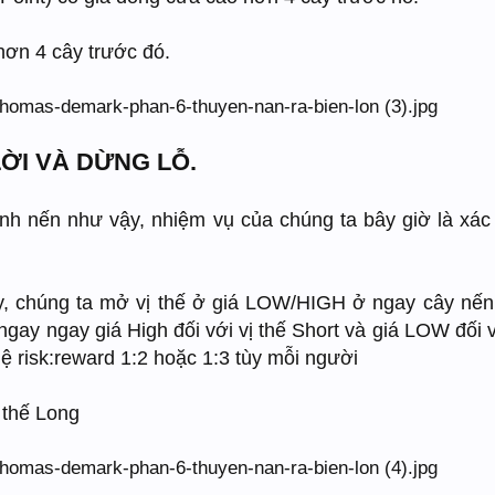
hơn 4 cây trước đó.
LỜI VÀ DỪNG LỖ.
nh nến như vậy, nhiệm vụ của chúng ta bây giờ là xác
y, chúng ta mở vị thế ở giá LOW/HIGH ở ngay cây nế
ngay ngay giá High đối với vị thế Short và giá LOW đối v
 lệ risk:reward 1:2 hoặc 1:3 tùy mỗi người
 thế Long