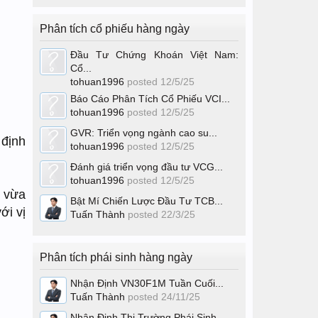
Phân tích cổ phiếu hàng ngày
Đầu Tư Chứng Khoán Việt Nam:
Cổ...
tohuan1996
posted
12/5/25
Báo Cáo Phân Tích Cổ Phiếu VCI...
tohuan1996
posted
12/5/25
GVR: Triển vọng ngành cao su...
 định
tohuan1996
posted
12/5/25
Đánh giá triển vọng đầu tư VCG...
tohuan1996
posted
12/5/25
n vừa
Bật Mí Chiến Lược Đầu Tư TCB...
ới vị
Tuấn Thành
posted
22/3/25
Phân tích phái sinh hàng ngày
Nhận Định VN30F1M Tuần Cuối...
Tuấn Thành
posted
24/11/25
Nhận Định Thị Trường Phái Sinh...