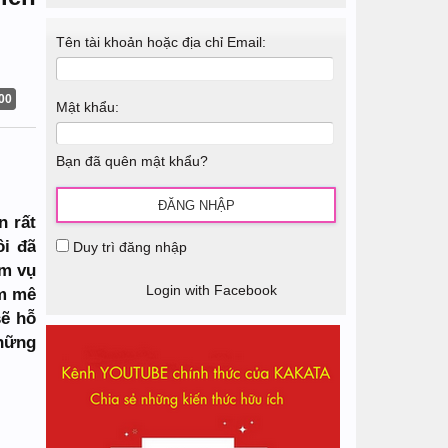
Tên tài khoản hoặc địa chỉ Email:
00
Mật khẩu:
Bạn đã quên mật khẩu?
n rất
ôi đã
Duy trì đăng nhập
ệm vụ
Login with Facebook
am mê
sẽ hỗ
những