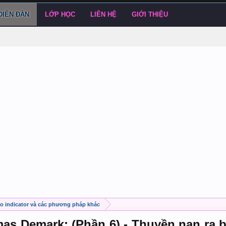
DIỄN ĐÀN
LỚP HỌC
LIÊN HỆ
GIỚI THIỆU
eo indicator và các phương pháp khác
as Demark: (Phần 6) - Thuyền nan ra b