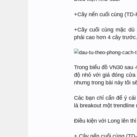
+Cây nến cuối cùng (TD-P
+Cây cuối cùng mặc dù 
phải cao hơn 4 cây trước
Trong biểu đồ VN30 sau 4 
độ nhỏ với giá đóng cửa 
nhưng trong bài này tôi s
Các bạn chỉ cẩn để ý cá
là breakout một trendline 
Điều kiện với Long lên thì
+ Cây nến cuối cùng (TD-