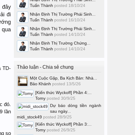
Tuấn Thành
posted
18/10/24
, đây
ải đi
Nhận Định Thị Trường Phái Sinh...
Tuấn Thành
posted
16/10/24
hướng
Nhận Định Thị Trường Phái Sinh...
n qua
Tuấn Thành
posted
14/10/24
Nhận Định Thị Trường Chứng...
Tuấn Thành
posted
14/10/24
Thảo luận - Chia sẻ chung
à TD-
Một Cuộc Gặp, Ba Kịch Bản: Nhà...
Bảo Khánh
posted
13/5/26
[Kiến thức Wyckoff] Phần 4:...
Tomy
posted
30/9/25
c đó.
Dự báo dòng tiền ngành
9 lần
sau ngày...
midi_stock49
posted
28/9/25
[Kiến thức Wyckoff] Phần 3:...
Tomy
posted
26/9/25
ng so