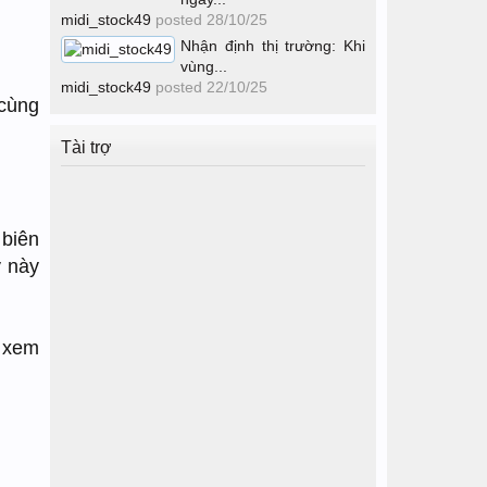
midi_stock49
posted
28/10/25
Nhận định thị trường: Khi
vùng...
midi_stock49
posted
22/10/25
cùng
Tài trợ
 biên
y này
c xem