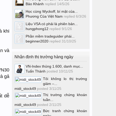
Bảo Khánh
replied
14/5/26
Học cùng Wyckoff, bí mật của...
Phương Của Việt Nam
replied
6/3/26
Liệu VSA có phải là phiên bản...
hungphong12
replied
9/1/26
à khi
Phần mềm tradeguider phái...
beginner2020
replied
31/10/25
ần và
Nhận định thị trường hàng ngày
VN-Index thủng 1.600, danh mục...
 VN30
Tuấn Thành
posted
10/11/25
và gả
Tôi không lo thị trường
giảm –...
midi_stock49
posted
3/11/25
Thị trường chứng khoán
ất dễ
tuần...
midi_stock49
posted
2/11/25
Bức tranh chứng khoán
ngày...