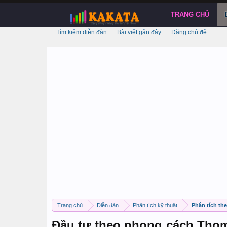
TRANG CHỦ
Tìm kiếm diễn đàn
Bài viết gần đây
Đăng chủ đề
Trang chủ
Diễn đàn
Phân tích kỹ thuật
Phân tích th
Đầu tư theo phong cách Thom