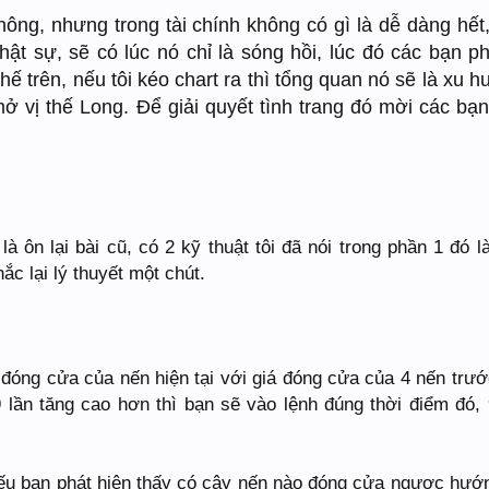
ng, nhưng trong tài chính không có gì là dễ dàng hết
hật sự, sẽ có lúc nó chỉ là sóng hồi, lúc đó các bạn ph
hế trên, nếu tôi kéo chart ra thì tổng quan nó sẽ là xu 
mở vị thế Long. Để giải quyết tình trang đó mời các bạ
à ôn lại bài cũ, có 2 kỹ thuật tôi đã nói trong phần 1 đó l
c lại lý thuyết một chút.
đóng cửa của nến hiện tại với giá đóng cửa của 4 nến trướ
 lần tăng cao hơn thì bạn sẽ vào lệnh đúng thời điểm đó, 
nếu bạn phát hiện thấy có cây nến nào đóng cửa ngược hướ