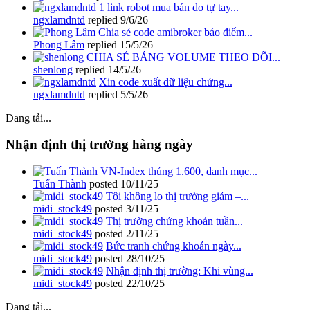
1 link robot mua bán do tự tay...
ngxlamdntd
replied
9/6/26
Chia sẻ code amibroker báo điểm...
Phong Lâm
replied
15/5/26
CHIA SẺ BẢNG VOLUME THEO DÕI...
shenlong
replied
14/5/26
Xin code xuất dữ liệu chứng...
ngxlamdntd
replied
5/5/26
Đang tải...
Nhận định thị trường hàng ngày
VN-Index thủng 1.600, danh mục...
Tuấn Thành
posted
10/11/25
Tôi không lo thị trường giảm –...
midi_stock49
posted
3/11/25
Thị trường chứng khoán tuần...
midi_stock49
posted
2/11/25
Bức tranh chứng khoán ngày...
midi_stock49
posted
28/10/25
Nhận định thị trường: Khi vùng...
midi_stock49
posted
22/10/25
Đang tải...