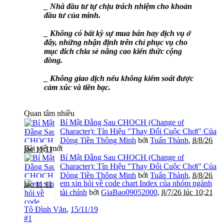
_ Nhà đầu tư tự chịu trách nhiệm cho khoản
đầu tư của mình.
_ Không có bất kỳ sự mua bán hay dịch vụ ở
đây, những nhận định trên chỉ phục vụ cho
mục đích chia sẻ nâng cao kiến thức cộng
đồng.
_ Không giao dịch nếu không kiểm soát được
cảm xúc và tiền bạc.
Quan tâm nhiều
Bí Mật Đằng Sau CHOCH (Change of
Character): Tín Hiệu "Thay Đổi Cuộc Chơi" Của
Dòng Tiền Thông Minh
bởi
Tuấn Thành
,
8/8/26
Bài viết mới
lúc 11:11
Bí Mật Đằng Sau CHOCH (Change of
Character): Tín Hiệu "Thay Đổi Cuộc Chơi" Của
Dòng Tiền Thông Minh
bởi
Tuấn Thành
,
8/8/26
em xin hỏi về code chart Index của nhóm ngành
lúc 11:11
tài chính
bởi
GiaBao09052000
,
8/7/26 lúc 10:21
Tô Đình Văn
,
15/11/19
#1