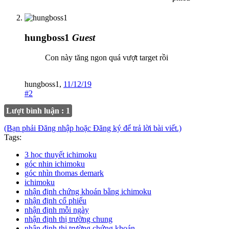
hungboss1
Guest
Con này tăng ngon quá vượt target rồi
hungboss1
,
11/12/19
#2
Lượt bình luận : 1
(Bạn phải Đăng nhập hoặc Đăng ký để trả lời bài viết.)
Tags:
3 học thuyết ichimoku
góc nhin ichimoku
góc nhìn thomas demark
ichimoku
nhận định chứng khoán bằng ichimoku
nhận định cổ phiếu
nhận định mỗi ngày
nhận định thị trường chung
nhận định thị trường chứng khoán