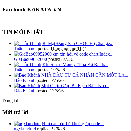
Facebook KAKATA.VN
TIN MỚI NHẤT
Bí Mật Đằng Sau CHOCH (Change...
Tuấn Thành
posted
Hôm qua, lúc 11:11
em xin hỏi về code chart Index...
GiaBao09052000
posted
8/7/26
Khi Smart Money "Phá Vỡ Ranh...
Tuấn Thành
posted
19/5/26
NHÀ ĐẦU TƯ CÁ NHÂN CẦN MỘT LA...
Bảo Khánh
posted
14/5/26
Một Cuộc Gặp, Ba Kịch Bản: Nhà...
Bảo Khánh
posted
13/5/26
Đang tải...
Mới trả lời
Nhờ các bác bẻ khoá giúp code...
ngxlamdntd
replied
22/6/26