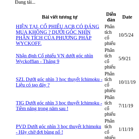
Đang tải...
Diễn
Bài viết tương tự
Date
đàn
HIỆN TẠI, CỔ PHIẾU ACB CÓ ĐÁNG
Phân
MUA KHÔNG ? DƯỚI GÓC NHÌN
tích
10/5/24
PHÂN TÍCH CỦA PHƯƠNG PHÁP
cổ
WYCKOFF.
phiếu
Phân
Nhận định Cổ phiếu VN dưới góc nhìn
tích
5/9/21
Wyckoffian - Tháng 9
cổ
phiếu
Phân
SZL Dưới góc nhìn 3 học thuyết Ichimoku -
tích
10/11/19
Liệu có tạo đáy ?
cổ
phiếu
Phân
TIG Dưới góc nhìn 3 học thuyết Ichimoku -
tích
7/11/19
Tiềm năng trong năm sau !
cổ
phiếu
Phân
PVD Dưới góc nhìn 3 học thuyết Ichimoku
tích
1/11/19
- Hãy chờ đợi bùng nổ !
cổ
phiếu