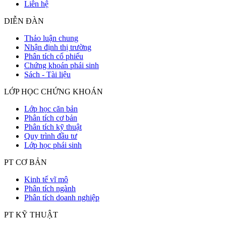
Liên hệ
DIỄN ĐÀN
Thảo luận chung
Nhận định thị trường
Phân tích cổ phiếu
Chứng khoán phái sinh
Sách - Tài liệu
LỚP HỌC CHỨNG KHOÁN
Lớp học căn bản
Phân tích cơ bản
Phân tích kỹ thuật
Quy trình đầu tư
Lớp học phái sinh
PT CƠ BẢN
Kinh tế vĩ mô
Phân tích ngành
Phân tích doanh nghiệp
PT KỸ THUẬT