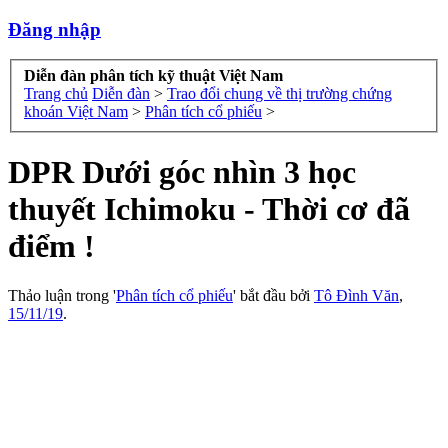
Đăng nhập
Diễn đàn phân tích kỹ thuật Việt Nam
Trang chủ
Diễn đàn
>
Trao đổi chung về thị trường chứng
khoán Việt Nam
>
Phân tích cổ phiếu
>
DPR Dưới góc nhìn 3 học
thuyết Ichimoku - Thời cơ đã
điểm !
Thảo luận trong '
Phân tích cổ phiếu
' bắt đầu bởi
Tô Đình Văn
,
15/11/19
.