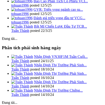
Báo Cáo Phân Tích Cổ Phiếu VCI...
tohuan1996
posted
12/5/25
GVR: Triển vọng ngành cao su...
tohuan1996
posted
12/5/25
Đánh giá triển vọng đầu tư VCG...
tohuan1996
posted
12/5/25
Bật Mí Chiến Lược Đầu Tư TCB...
Tuấn Thành
posted
22/3/25
Đang tải...
Phân tích phái sinh hàng ngày
Nhận Định VN30F1M Tuần Cuối...
Tuấn Thành
posted
24/11/25
Nhận Định Thị Trường Phái Sinh...
Tuấn Thành
posted
18/10/24
Nhận Định Thị Trường Phái Sinh...
Tuấn Thành
posted
16/10/24
Nhận Định Thị Trường Phái Sinh...
Tuấn Thành
posted
14/10/24
Nhận Định Thị Trường Chứng...
Tuấn Thành
posted
14/10/24
Đang tải...