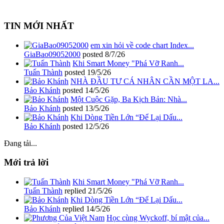
TIN MỚI NHẤT
em xin hỏi về code chart Index...
GiaBao09052000
posted
8/7/26
Khi Smart Money "Phá Vỡ Ranh...
Tuấn Thành
posted
19/5/26
NHÀ ĐẦU TƯ CÁ NHÂN CẦN MỘT LA...
Bảo Khánh
posted
14/5/26
Một Cuộc Gặp, Ba Kịch Bản: Nhà...
Bảo Khánh
posted
13/5/26
Khi Dòng Tiền Lớn “Để Lại Dấu...
Bảo Khánh
posted
12/5/26
Đang tải...
Mới trả lời
Khi Smart Money "Phá Vỡ Ranh...
Tuấn Thành
replied
21/5/26
Khi Dòng Tiền Lớn “Để Lại Dấu...
Bảo Khánh
replied
14/5/26
Học cùng Wyckoff, bí mật của...