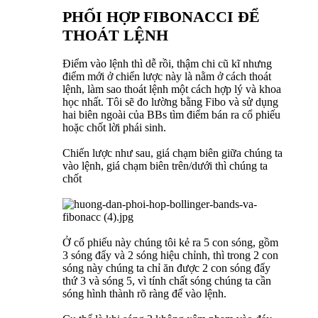
PHỐI HỢP FIBONACCI ĐỂ
THOÁT LỆNH
Điểm vào lệnh thì dễ rồi, thậm chi cũ kĩ nhưng
điểm mới ở chiển lược này là nằm ở cách thoát
lệnh, làm sao thoát lệnh một cách hợp lý và khoa
học nhất. Tôi sẽ đo lường bằng Fibo và sử dụng
hai biên ngoài của BBs tìm điểm bán ra cổ phiếu
hoặc chốt lời phái sinh.
Chiến lược như sau, giá chạm biên giữa chúng ta
vào lệnh, giá chạm biên trên/dưới thì chúng ta
chốt
Ở cổ phiếu này chúng tôi kẻ ra 5 con sóng, gồm
3 sóng đẩy và 2 sóng hiệu chỉnh, thì trong 2 con
sóng này chúng ta chỉ ăn được 2 con sóng đẩy
thứ 3 và sóng 5, vì tính chất sóng chúng ta cần
sóng hình thành rõ ràng để vào lệnh.