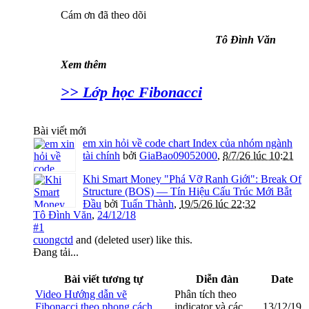
Cám ơn đã theo dõi
Tô Đình Văn
Xem thêm
>> Lớp học Fibonacci
Bài viết mới
em xin hỏi về code chart Index của nhóm ngành
tài chính
bởi
GiaBao09052000
,
8/7/26 lúc 10:21
Khi Smart Money "Phá Vỡ Ranh Giới": Break Of
Structure (BOS) — Tín Hiệu Cấu Trúc Mới Bắt
Đầu
bởi
Tuấn Thành
,
19/5/26 lúc 22:32
Tô Đình Văn
,
24/12/18
#1
cuongctd
and
(deleted user)
like this.
Đang tải...
Bài viết tương tự
Diễn đàn
Date
Video Hướng dẫn vẽ
Phân tích theo
Fibonacci theo phong cách
indicator và các
13/12/19