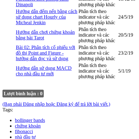
Dinapoli
phương pháp khác
Hướng dẫn đếm nến bằng cách
Phân tích theo
sử dụng chart Hourly của
indicator và các
24/5/19
Micheal Jenkin
phương pháp khác
Phân tích theo
Hướng dẫn chơi chứng khoán
indicator và các
20/5/19
bằng bài Tarot
phương pháp khác
Bài 02: Phân tích cổ phiếu với
Phân tích theo
đồ thị Point and Figure -
indicator và các
23/2/19
hướng dẫn đọc và sử dụng
phương pháp khác
Phân tích theo
Hướng dẫn sử dụng MACD
indicator và các
5/1/19
cho nhà đầu tư mới
phương pháp khác
Lượt bình luận : 0
(Bạn phải Đăng nhập hoặc Đăng ký để trả lời bài viết.)
Tags:
bollinger bands
chứng khoán
fibonacci
nhà đầu tư