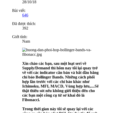
28/10/18
Bài viết:
646
Đã được thích:
392
Giới tính:
Nam
Xin chào các bạn, sau một loạt seri về
Supply/Demand thì hôm nay tôi lại quay trở
về với các indicator căn bản và bắt đầu bằng
chỉ báo Bollinger Bands. Những cách phối
hợp lần trước với các chỉ báo khác như
Ichimoku, MFI, MACD, Vùng hợp lưu,....Sẽ
thật thiếu sót nếu không giới thiệu đến cho
các bạn một công cụ từ sơ khai đó là
Fibonacci.
Trong thời gian này tôi sẽ quay lại với các