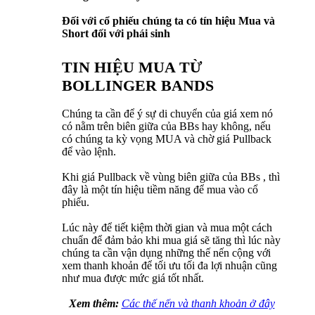
Đối với cổ phiếu chúng ta có tín hiệu Mua và
Short đối với phái sinh
TIN HIỆU MUA TỪ
BOLLINGER BANDS
Chúng ta cần để ý sự di chuyển của giá xem nó
có nằm trên biên giữa của BBs hay không, nếu
có chúng ta kỳ vọng MUA và chờ giá Pullback
để vào lệnh.
Khi giá Pullback về vùng biên giữa của BBs , thì
đây là một tín hiệu tiềm năng để mua vào cổ
phiếu.
Lúc này để tiết kiệm thời gian và mua một cách
chuẩn để đảm bảo khi mua giá sẽ tăng thì lúc này
chúng ta cần vận dụng những thế nến cộng với
xem thanh khoản để tối ưu tối đa lợi nhuận cũng
như mua được mức giá tốt nhất.
Xem thêm:
Các thế nến và thanh khoản ở đây