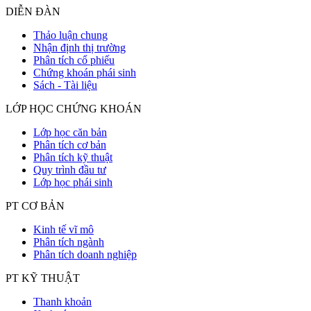
DIỄN ĐÀN
Thảo luận chung
Nhận định thị trường
Phân tích cổ phiếu
Chứng khoán phái sinh
Sách - Tài liệu
LỚP HỌC CHỨNG KHOÁN
Lớp học căn bản
Phân tích cơ bản
Phân tích kỹ thuật
Quy trình đầu tư
Lớp học phái sinh
PT CƠ BẢN
Kinh tế vĩ mô
Phân tích ngành
Phân tích doanh nghiệp
PT KỸ THUẬT
Thanh khoản