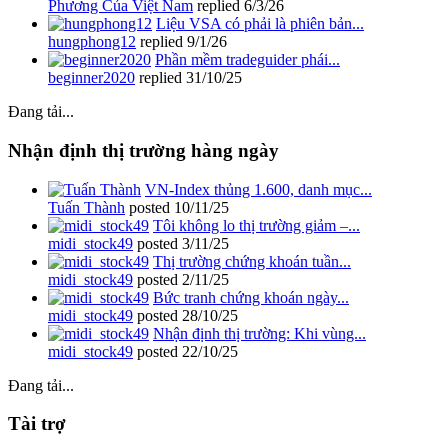
Phương Của Việt Nam
replied
6/3/26
Liệu VSA có phải là phiên bản...
hungphong12
replied
9/1/26
Phần mềm tradeguider phái...
beginner2020
replied
31/10/25
Đang tải...
Nhận định thị trường hàng ngày
VN-Index thủng 1.600, danh mục...
Tuấn Thành
posted
10/11/25
Tôi không lo thị trường giảm –...
midi_stock49
posted
3/11/25
Thị trường chứng khoán tuần...
midi_stock49
posted
2/11/25
Bức tranh chứng khoán ngày...
midi_stock49
posted
28/10/25
Nhận định thị trường: Khi vùng...
midi_stock49
posted
22/10/25
Đang tải...
Tài trợ