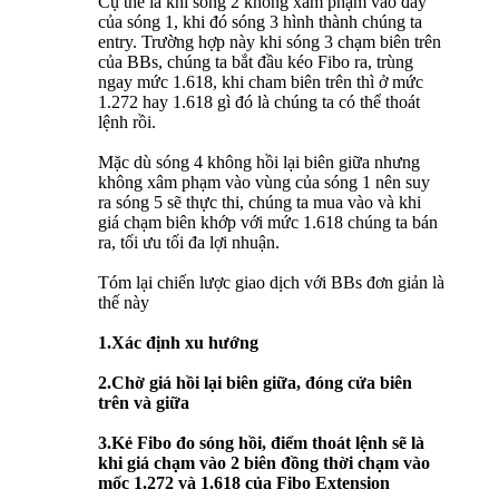
Cụ thể là khi sóng 2 không xâm phạm vào đáy
của sóng 1, khi đó sóng 3 hình thành chúng ta
entry. Trường hợp này khi sóng 3 chạm biên trên
của BBs, chúng ta bắt đầu kéo Fibo ra, trùng
ngay mức 1.618, khi cham biên trên thì ở mức
1.272 hay 1.618 gì đó là chúng ta có thể thoát
lệnh rồi.
Mặc dù sóng 4 không hồi lại biên giữa nhưng
không xâm phạm vào vùng của sóng 1 nên suy
ra sóng 5 sẽ thực thi, chúng ta mua vào và khi
giá chạm biên khớp với mức 1.618 chúng ta bán
ra, tối ưu tối đa lợi nhuận.
Tóm lại chiến lược giao dịch với BBs đơn giản là
thế này
1.Xác định xu hướng
2.Chờ giá hồi lại biên giữa, đóng cửa biên
trên và giữa
3.Kẻ Fibo đo sóng hồi, điểm thoát lệnh sẽ là
khi giá chạm vào 2 biên đồng thời chạm vào
mốc 1.272 và 1.618 của Fibo Extension