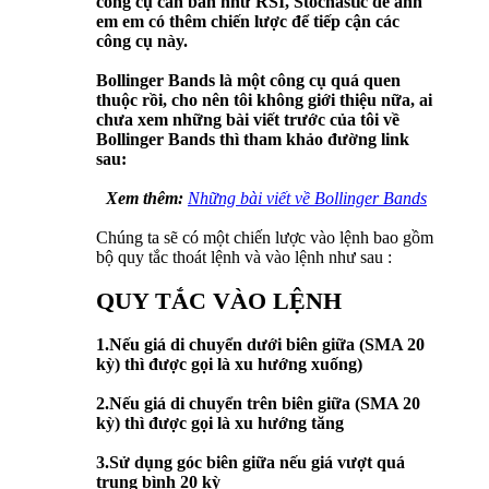
công cụ căn bản như RSI, Stochastic để anh
em em có thêm chiến lược để tiếp cận các
công cụ này.
Bollinger Bands là một công cụ quá quen
thuộc rồi, cho nên tôi không giới thiệu nữa, ai
chưa xem những bài viết trước của tôi về
Bollinger Bands thì tham khảo đường link
sau:
Xem thêm:
Những bài viết về Bollinger Bands
Chúng ta sẽ có một chiến lược vào lệnh bao gồm
bộ quy tắc thoát lệnh và vào lệnh như sau :
QUY TẮC VÀO LỆNH
1.Nếu giá di chuyển dưới biên giữa (SMA 20
kỳ) thì được gọi là xu hướng xuống)
2.Nếu giá di chuyển trên biên giữa (SMA 20
kỳ) thì được gọi là xu hướng tăng
3.Sử dụng góc biên giữa nếu giá vượt quá
trung bình 20 kỳ