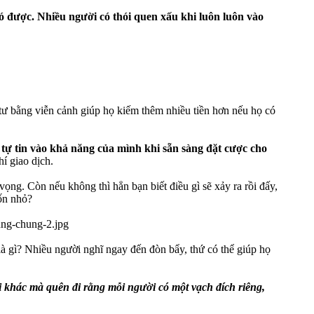
ó được. Nhiều người có thói quen xấu khi luôn luôn vào
 tư bằng viễn cảnh giúp họ kiếm thêm nhiều tiền hơn nếu họ có
tự tin vào khả năng của mình khi sẵn sàng đặt cược cho
í giao dịch.
ng. Còn nếu không thì hẳn bạn biết điều gì sẽ xảy ra rồi đấy,
vốn nhỏ?
à gì? Nhiều người nghĩ ngay đến đòn bẩy, thứ có thể giúp họ
 khác mà quên đi rằng mỗi người có một vạch đích riêng,