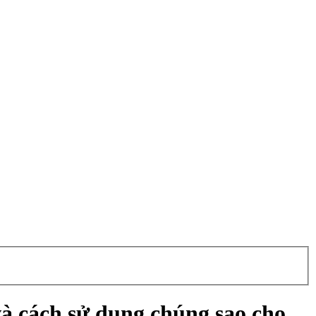
à cách sử dụng chúng sao cho