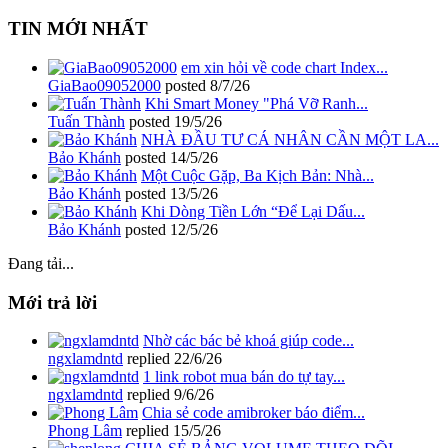
TIN MỚI NHẤT
em xin hỏi về code chart Index...
GiaBao09052000
posted
8/7/26
Khi Smart Money "Phá Vỡ Ranh...
Tuấn Thành
posted
19/5/26
NHÀ ĐẦU TƯ CÁ NHÂN CẦN MỘT LA...
Bảo Khánh
posted
14/5/26
Một Cuộc Gặp, Ba Kịch Bản: Nhà...
Bảo Khánh
posted
13/5/26
Khi Dòng Tiền Lớn “Để Lại Dấu...
Bảo Khánh
posted
12/5/26
Đang tải...
Mới trả lời
Nhờ các bác bẻ khoá giúp code...
ngxlamdntd
replied
22/6/26
1 link robot mua bán do tự tay...
ngxlamdntd
replied
9/6/26
Chia sẻ code amibroker báo điểm...
Phong Lâm
replied
15/5/26